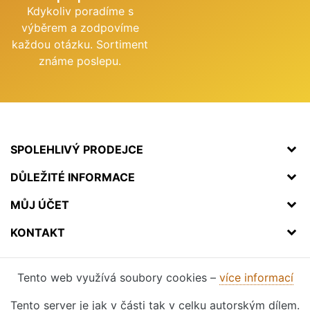
Kdykoliv poradíme s
výběrem a zodpovíme
každou otázku. Sortiment
známe poslepu.
SPOLEHLIVÝ PRODEJCE
DŮLEŽITÉ INFORMACE
MŮJ ÚČET
KONTAKT
Tento web využívá soubory cookies –
více informací
Tento server je jak v části tak v celku autorským dílem.