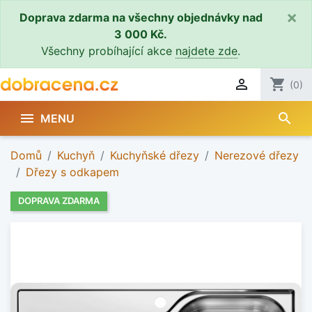
×
Doprava zdarma na všechny objednávky nad
3 000 Kč.
Všechny probíhající akce
najdete zde
.

shopping_cart
(0)
search

MENU
Domů
Kuchyň
Kuchyňské dřezy
Nerezové dřezy
Dřezy s odkapem
DOPRAVA ZDARMA