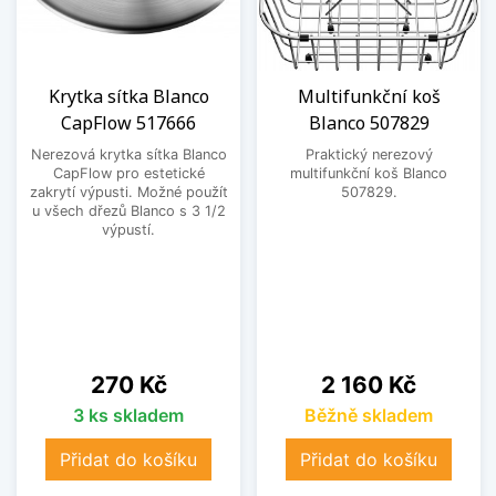
Krytka sítka Blanco
Multifunkční koš
CapFlow 517666
Blanco 507829
Nerezová krytka sítka Blanco
Praktický nerezový
CapFlow pro estetické
multifunkční koš Blanco
zakrytí výpusti. Možné použít
507829.
u všech dřezů Blanco s 3 1/2
výpustí.
Cena
Cena
270 Kč
2 160 Kč
3 ks skladem
Běžně skladem
Přidat do košíku
Přidat do košíku