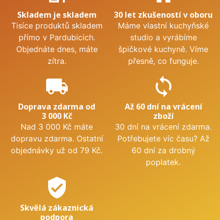
Skladem je skladem
30 let zkušeností v oboru
Tisíce produktů skladem
Máme vlastní kuchyňské
přímo v Pardubicích.
studio a vyrábíme
Objednáte dnes, máte
špičkové kuchyně. Víme
zítra.
přesně, co funguje.
local_shipping
sync
Doprava zdarma od
Až 60 dní na vrácení
3 000 Kč
zboží
Nad 3 000 Kč máte
30 dní na vrácení zdarma.
dopravu zdarma. Ostatní
Potřebujete víc času? Až
objednávky už od 79 Kč.
60 dní za drobný
poplatek.
verified_user
Skvělá zákaznická
podpora