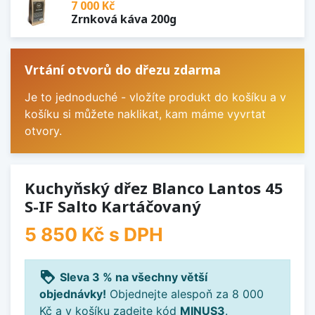
7 000 Kč
Zrnková káva 200g
Vrtání otvorů do dřezu zdarma
Je to jednoduché - vložíte produkt do košíku a v
košíku si můžete naklikat, kam máme vyvrtat
otvory.
Kuchyňský dřez Blanco Lantos 45
S-IF Salto Kartáčovaný
5 850 Kč
s DPH
loyalty
Sleva 3 % na všechny větší
objednávky!
Objednejte alespoň za 8 000
Kč a v košíku zadejte kód
MINUS3
.