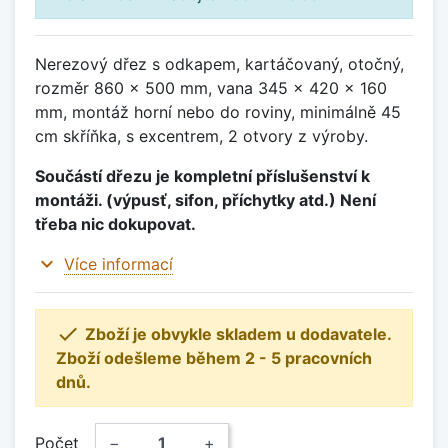
Nerezový dřez s odkapem, kartáčovaný, otočný,
rozměr 860 x 500 mm, vana 345 x 420 x 160
mm, montáž horní nebo do roviny, minimálně 45
cm skříňka, s excentrem, 2 otvory z výroby.
Součástí dřezu je kompletní příslušenství k
montáži. (výpusť, sifon, příchytky atd.) Není
třeba nic dokupovat.
expand_more
Více informací

Zboží je obvykle skladem u dodavatele.
Zboží odešleme během 2 - 5 pracovních
dnů.
Počet
−
+