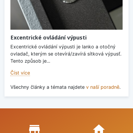
Excentrické ovládání výpusti
Excentrické ovládání výpusti je lanko a otočný
ovladač, kterým se otevírá/zavírá sítková výpusť.
Tento způsob je...
Číst více
Všechny články a témata najdete
v naší poradně
.
Proč nakupovat u nás?
store_mall_directory
home