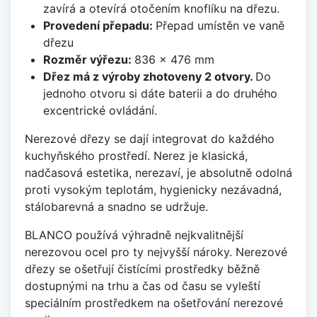
zavírá a otevírá otočením knoflíku na dřezu.
Provedení přepadu:
Přepad umístěn ve vaně
dřezu
Rozměr výřezu:
836 x 476 mm
Dřez má z výroby zhotoveny 2 otvory.
Do
jednoho otvoru si dáte baterii a do druhého
excentrické ovládání.
Nerezové dřezy se dají integrovat do každého
kuchyňského prostředí. Nerez je klasická,
nadčasová estetika, nerezaví, je absolutně odolná
proti vysokým teplotám, hygienicky nezávadná,
stálobarevná a snadno se udržuje.
BLANCO používá výhradně nejkvalitnější
nerezovou ocel pro ty nejvyšší nároky. Nerezové
dřezy se ošetřují čistícími prostředky běžně
dostupnými na trhu a čas od času se vyleští
speciálním prostředkem na ošetřování nerezové