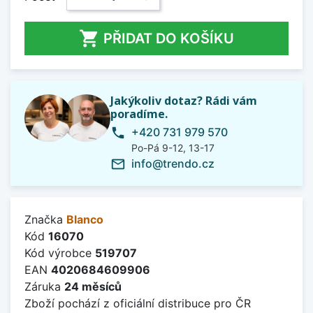

PŘIDAT DO KOŠÍKU
Jakýkoliv dotaz? Rádi vám
poradíme.
+420 731 979 570
phone
Po-Pá 9-12, 13-17
info@trendo.cz
mail_outline
Značka
Blanco
Kód
16070
Kód výrobce
519707
EAN
4020684609906
Záruka
24 měsíců
Zboží pochází z oficiální distribuce pro ČR