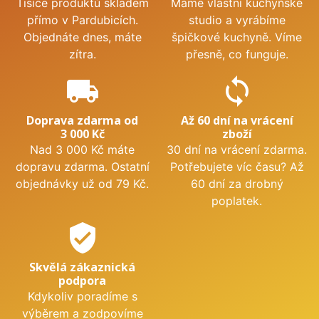
Tisíce produktů skladem
Máme vlastní kuchyňské
přímo v Pardubicích.
studio a vyrábíme
Objednáte dnes, máte
špičkové kuchyně. Víme
zítra.
přesně, co funguje.
local_shipping
sync
Doprava zdarma od
Až 60 dní na vrácení
3 000 Kč
zboží
Nad 3 000 Kč máte
30 dní na vrácení zdarma.
dopravu zdarma. Ostatní
Potřebujete víc času? Až
objednávky už od 79 Kč.
60 dní za drobný
poplatek.
verified_user
Skvělá zákaznická
podpora
Kdykoliv poradíme s
výběrem a zodpovíme