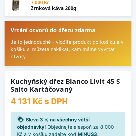
7 000 Kč
Zrnková káva 200g
Vrtání otvorů do dřezu zdarma
Je to jednoduché - vložíte produkt do košíku a v
košíku si můžete naklikat, kam máme vyvrtat
otvory.
Kuchyňský dřez Blanco Livit 45 S
Salto Kartáčovaný
4 131 Kč
s DPH
loyalty
Sleva 3 % na všechny větší
objednávky!
Objednejte alespoň za 8 000
Kč a v košíku zadejte kód
MINUS3
.