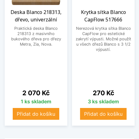
Deska Blanco 218313,
Krytka sítka Blanco
dřevo, univerzální
CapFlow 517666
Praktická deska Blanco
Nerezová krytka sítka Blanco
218313 z masivního
CapFlow pro estetické
bukového dřeva pro dřezy
zakrytí výpusti. Možné použít
Metra, Zia, Nova.
u všech dřezů Blanco s 3 1/2
výpustí.
Cena
Cena
2 070 Kč
270 Kč
1 ks skladem
3 ks skladem
Přidat do košíku
Přidat do košíku