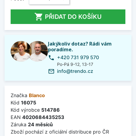

PŘIDAT DO KOŠÍKU
Jakýkoliv dotaz? Rádi vám
poradíme.
+420 731 979 570
phone
Po-Pá 9-12, 13-17
info@trendo.cz
mail_outline
Značka
Blanco
Kód
16075
Kód výrobce
514786
EAN
4020684435253
Záruka
24 měsíců
Zboží pochází z oficiální distribuce pro ČR