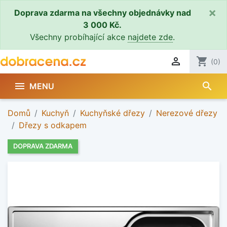
×
Doprava zdarma na všechny objednávky nad
3 000 Kč.
Všechny probíhající akce
najdete zde
.

shopping_cart
(0)
search

MENU
Domů
Kuchyň
Kuchyňské dřezy
Nerezové dřezy
Dřezy s odkapem
DOPRAVA ZDARMA