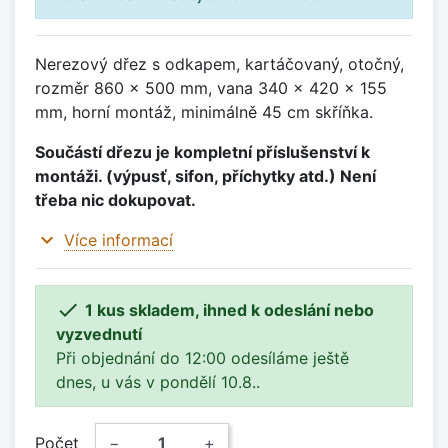
Nerezový dřez s odkapem, kartáčovaný, otočný,
rozměr 860 x 500 mm, vana 340 x 420 x 155
mm, horní montáž, minimálně 45 cm skříňka.
Součástí dřezu je kompletní příslušenství k
montáži. (výpusť, sifon, příchytky atd.) Není
třeba nic dokupovat.
expand_more
Více informací

1 kus skladem, ihned k odeslání nebo
vyzvednutí
Při objednání do 12:00 odesíláme ještě
dnes, u vás v pondělí 10.8..
Počet
−
+