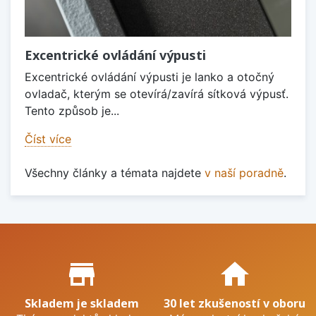
Excentrické ovládání výpusti
Excentrické ovládání výpusti je lanko a otočný
ovladač, kterým se otevírá/zavírá sítková výpusť.
Tento způsob je...
Číst více
Všechny články a témata najdete
v naší poradně
.
Proč nakupovat u nás?
store_mall_directory
home
Skladem je skladem
30 let zkušeností v oboru