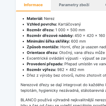
Informace
Parametry zboží
Materiál:
Nerez
Vzhled povrchu:
Kartáčovaný
Rozměr dřezu:
1 000 x 500 mm
Rozměr dřezové nádoby:
450 x 420 x 16
Minimální šířka skříňky:
600 mm
Způsob montáže:
Horní, dřez je usazen na
Orientace dřezu:
Otočný, vana dřezu může 
Excentrické ovládání výpusti - výpusť se zav
Provedení přepadu:
Přepad umístěn ve van
Rozměr výřezu:
982 x 482 mm
Dřez z výroby bez otvorů, nutno zhotovit ot
Nerezové dřezy se dají integrovat do každého k
teplotám, hygienicky nezávadná, stálobarevná 
BLANCO používá výhradně nejkvalitnější nerezo
trhu a čas od času se vyleští speciálním prost