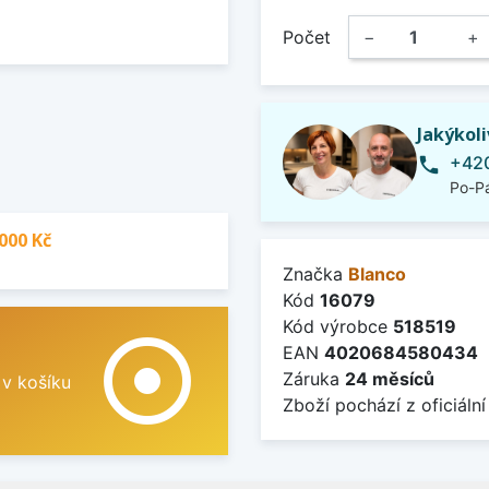
Počet
−
+
Jakýkol
+420
phone
Po-Pá
000 Kč
Značka
Blanco
Kód
16079
Kód výrobce
518519
adjust
EAN
4020684580434
Záruka
24 měsíců
 v košíku
Zboží pochází z oficiální