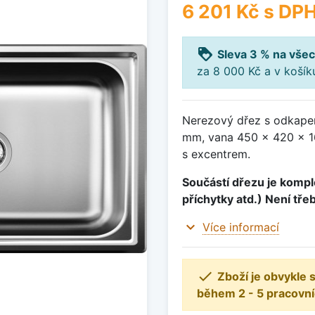
6 201 Kč
s DP
loyalty
Sleva 3 % na všec
za 8 000 Kč a v koší
Nerezový dřez s odkape
mm, vana 450 x 420 x 16
s excentrem.
Součástí dřezu je komple
příchytky atd.) Není tře
expand_more
Více informací

Zboží je obvykle
během 2 - 5 pracovní