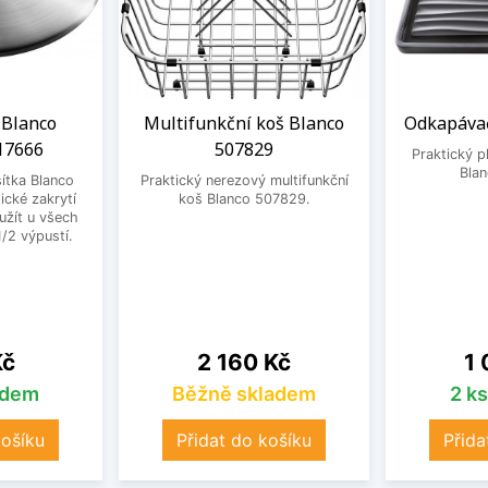
 Blanco
Multifunkční koš Blanco
Odkapávač
17666
507829
Praktický 
Bla
ítka Blanco
Praktický nerezový multifunkční
ické zakrytí
koš Blanco 507829.
užít u všech
1/2 výpustí.
Cena
Ce
Kč
2 160 Kč
1 
adem
Běžně skladem
2 k
košíku
Přidat do košíku
Přida