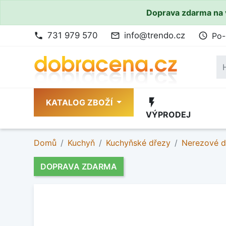
Doprava zdarma na 
731 979 570
info@trendo.cz
Po-
phone
mail_outline
access_time
flash_on
KATALOG ZBOŽÍ
VÝPRODEJ
Domů
Kuchyň
Kuchyňské dřezy
Nerezové d
DOPRAVA ZDARMA