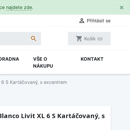
×
kce
najdete zde
.

Přihlásit se

shopping_cart
Košík
(0)
ORADNA
VŠE O
KONTAKT
NÁKUPU
L 6 S Kartáčovaný, s excentrem
lanco Livit XL 6 S Kartáčovaný, s