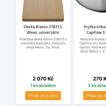
Deska Blanco 218313,
Krytka sítka
dřevo, univerzální
CapFlow 5
Praktická deska Blanco 218313 z
Nerezová krytka s
masivního bukového dřeva pro
CapFlow pro estet
dřezy Metra, Zia, Nova.
výpusti. Možné po
dřezů Blanco s 3 
Cena
Cena
2 070 Kč
270 
1 ks skladem
3 ks skl
Přidat do košíku
Přidat do 