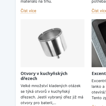
materiálů na trhu.
potřeba 
Číst více
Číst víc
Otvory v kuchyňských
Excent
dřezech
Excentri
Velké množství kladených otázek
lanko a
se týká otvorů v kuchyňský
otevírá/
dřezech. Jestli vybraný dřez již má
Tento zp
otvory pro baterii,...