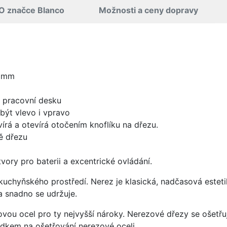
O značce Blanco
Možnosti a ceny dopravy
0 mm
d pracovní desku
být vlevo i vpravo
írá a otevírá otočením knoflíku na dřezu.
ě dřezu
vory pro baterii a excentrické ovládání.
uchyňského prostředí. Nerez je klasická, nadčasová esteti
a snadno se udržuje.
vou ocel pro ty nejvyšší nároky. Nerezové dřezy se ošetřu
ředkem na ošetřování nerezové oceli.