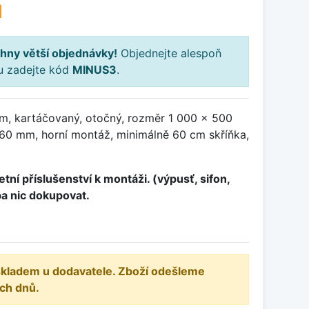
H
hny větší objednávky!
Objednejte alespoň
ku zadejte kód
MINUS3
.
m, kartáčovaný, otočný, rozměr 1 000 x 500
0 mm, horní montáž, minimálně 60 cm skříňka,
tní příslušenství k montáži. (výpusť, sifon,
ba nic dokupovat.
 skladem u dodavatele. Zboží odešleme
ch dnů.