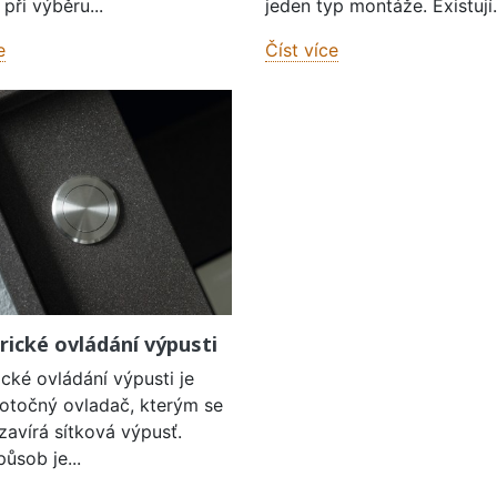
při výběru...
jeden typ montáže. Existují.
e
Číst více
rické ovládání výpusti
cké ovládání výpusti je
 otočný ovladač, kterým se
zavírá sítková výpusť.
ůsob je...