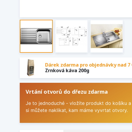
Dárek zdarma pro objednávky nad 7 
Zrnková káva 200g
Vrtání otvorů do dřezu zdarma
Je to jednoduché - vložíte produkt do košíku a
si můžete naklikat, kam máme vyvrtat otvory.