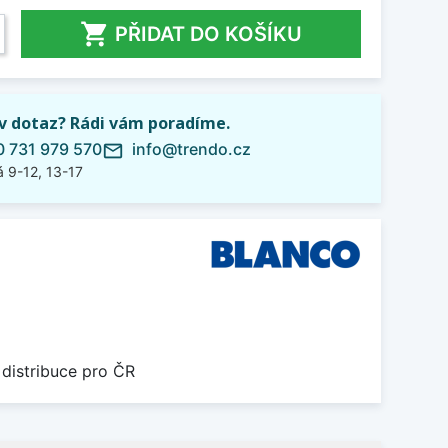

PŘIDAT DO KOŠÍKU
iv dotaz? Rádi vám poradíme.
 731 979 570
info@trendo.cz
mail_outline
 9-12, 13-17
 distribuce pro ČR