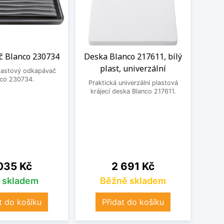
 Blanco 230734
Deska Blanco 217611, bílý
Odka
plast, univerzální
plastový odkapávač
nco 230734.
Praktická univerzální plastová
Prak
krájecí deska Blanco 217611.
od
na
Cena
035 Kč
2 691 Kč
s skladem
Běžně skladem
t do košíku
Přidat do košíku