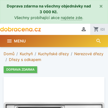
×
Doprava zdarma na všechny objednávky nad
3 000 Kč.
Všechny probíhající akce
najdete zde
.

shopping_cart
(0)
search

MENU
Domů
Kuchyň
Kuchyňské dřezy
Nerezové dřezy
Dřezy s odkapem
DOPRAVA ZDARMA