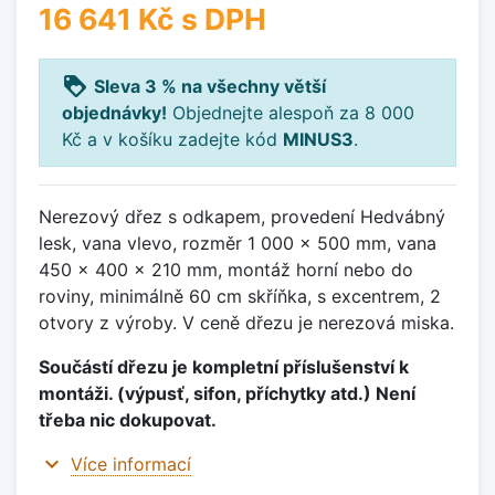
16 641 Kč
s DPH
loyalty
Sleva 3 % na všechny větší
objednávky!
Objednejte alespoň za 8 000
Kč a v košíku zadejte kód
MINUS3
.
Nerezový dřez s odkapem, provedení Hedvábný
lesk, vana vlevo, rozměr 1 000 x 500 mm, vana
450 x 400 x 210 mm, montáž horní nebo do
roviny, minimálně 60 cm skříňka, s excentrem, 2
otvory z výroby. V ceně dřezu je nerezová miska.
Součástí dřezu je kompletní příslušenství k
montáži. (výpusť, sifon, příchytky atd.) Není
třeba nic dokupovat.
expand_more
Více informací