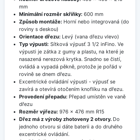
mm
Minimální rozměr skříňky:
600 mm
Způsob montáže:
Horní nebo integrovaná (do
roviny s deskou)
Orientace dřezu:
Levý (vana dřezu vlevo)
Typ výpusti:
Sítková výpusť 3 1/2 inFino. Ve
výpusti je zátka z gumy a plastu, na které je
nasazená nerezová krytka. Snadno se čistí,
ovládá a vypadá pěkně, protože je pořád v
rovině se dnem dřezu.
Excentrické ovládání výpusti - výpusť se
zavírá a otevírá otočením knoflíku na dřezu.
Provedení přepadu:
Přepad umístěn ve vaně
dřezu
Rozměr výřezu:
976 x 476 mm R15
Dřez má z výroby zhotoveny 2 otvory.
Do
jednoho otvoru si dáte baterii a do druhého
excentrické ovládání.