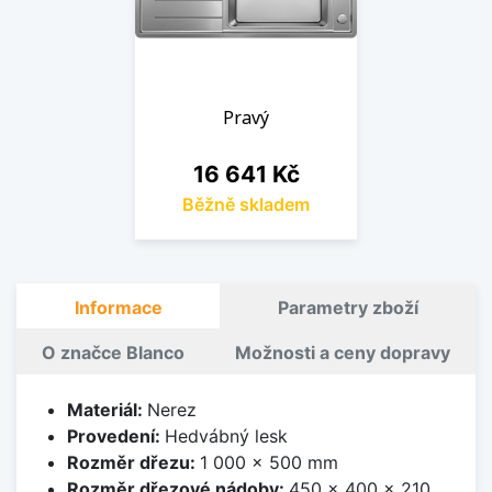
Pravý
Cena
16 641 Kč
Běžně skladem
Informace
Parametry zboží
O značce Blanco
Možnosti a ceny dopravy
Materiál:
Nerez
Provedení:
Hedvábný lesk
Rozměr dřezu:
1 000 x 500 mm
Rozměr dřezové nádoby:
450 x 400 x 210