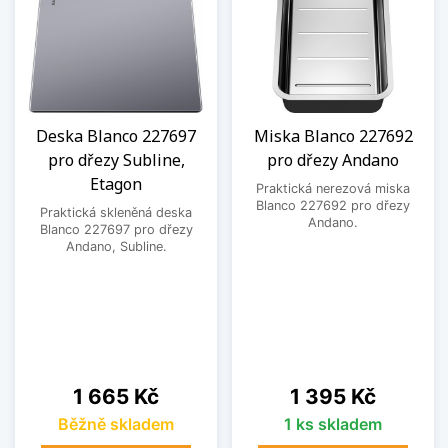
Deska Blanco 227697
Miska Blanco 227692
pro dřezy Subline,
pro dřezy Andano
Etagon
Praktická nerezová miska
Blanco 227692 pro dřezy
Praktická skleněná deska
Andano.
Blanco 227697 pro dřezy
Andano, Subline.
Cena
Cena
1 665 Kč
1 395 Kč
Běžně skladem
1 ks skladem