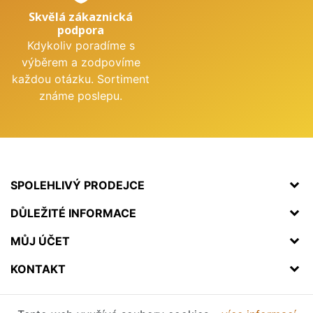
Skvělá zákaznická
podpora
Kdykoliv poradíme s
výběrem a zodpovíme
každou otázku. Sortiment
známe poslepu.
SPOLEHLIVÝ PRODEJCE
DŮLEŽITÉ INFORMACE
MŮJ ÚČET
KONTAKT