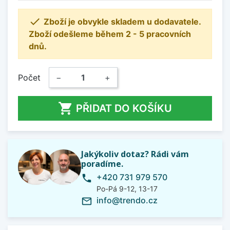

Zboží je obvykle skladem u dodavatele.
Zboží odešleme během 2 - 5 pracovních
dnů.
Počet
−
+

PŘIDAT DO KOŠÍKU
Jakýkoliv dotaz? Rádi vám
poradíme.
+420 731 979 570
phone
Po-Pá 9-12, 13-17
info@trendo.cz
mail_outline