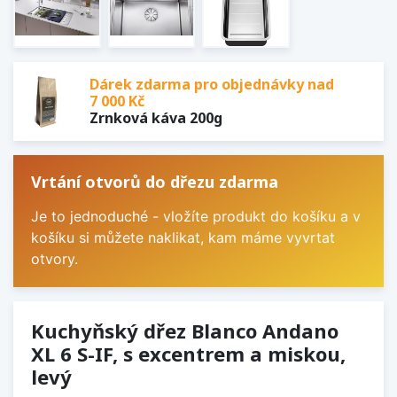
Dárek zdarma pro objednávky nad
7 000 Kč
Zrnková káva 200g
Vrtání otvorů do dřezu zdarma
Je to jednoduché - vložíte produkt do košíku a v
košíku si můžete naklikat, kam máme vyvrtat
otvory.
Kuchyňský dřez Blanco Andano
XL 6 S-IF, s excentrem a miskou,
levý