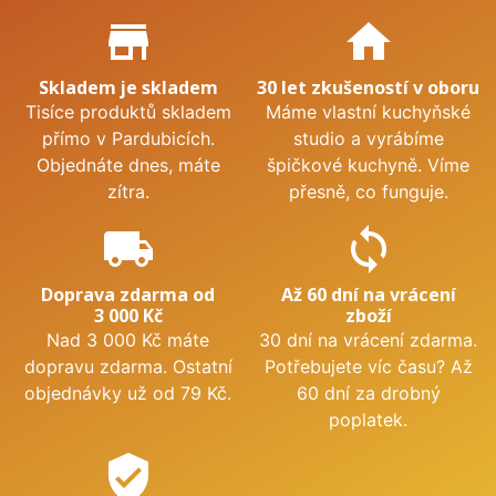
Proč nakupovat u nás?
store_mall_directory
home
Skladem je skladem
30 let zkušeností v oboru
Tisíce produktů skladem
Máme vlastní kuchyňské
přímo v Pardubicích.
studio a vyrábíme
Objednáte dnes, máte
špičkové kuchyně. Víme
zítra.
přesně, co funguje.
local_shipping
sync
Doprava zdarma od
Až 60 dní na vrácení
3 000 Kč
zboží
Nad 3 000 Kč máte
30 dní na vrácení zdarma.
dopravu zdarma. Ostatní
Potřebujete víc času? Až
objednávky už od 79 Kč.
60 dní za drobný
poplatek.
verified_user