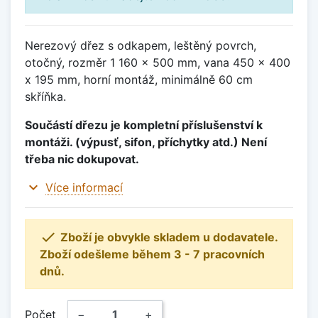
Nerezový dřez s odkapem, leštěný povrch,
otočný, rozměr 1 160 x 500 mm, vana 450 x 400
x 195 mm, horní montáž, minimálně 60 cm
skříňka.
Součástí dřezu je kompletní příslušenství k
montáži. (výpusť, sifon, příchytky atd.) Není
třeba nic dokupovat.
expand_more
Více informací

Zboží je obvykle skladem u dodavatele.
Zboží odešleme během 3 - 7 pracovních
dnů.
Počet
−
+