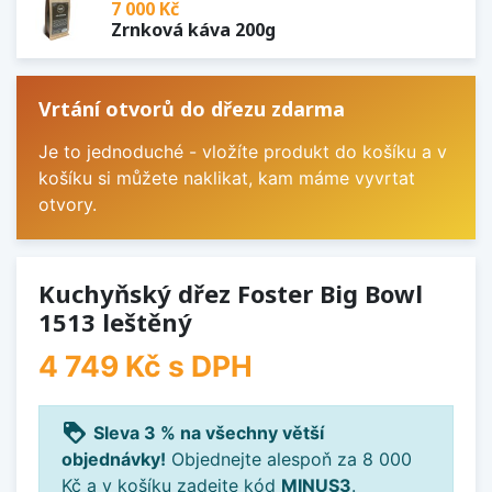
7 000 Kč
Zrnková káva 200g
Vrtání otvorů do dřezu zdarma
Je to jednoduché - vložíte produkt do košíku a v
košíku si můžete naklikat, kam máme vyvrtat
otvory.
Kuchyňský dřez Foster Big Bowl
1513 leštěný
4 749 Kč
s DPH
loyalty
Sleva 3 % na všechny větší
objednávky!
Objednejte alespoň za 8 000
Kč a v košíku zadejte kód
MINUS3
.