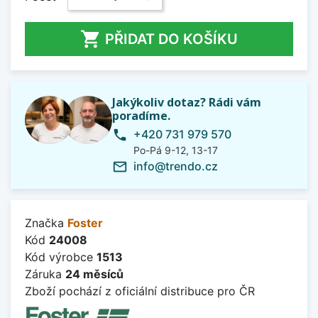

PŘIDAT DO KOŠÍKU
Jakýkoliv dotaz? Rádi vám
poradíme.
+420 731 979 570
phone
Po-Pá 9-12, 13-17
info@trendo.cz
mail_outline
Značka
Foster
Kód
24008
Kód výrobce
1513
Záruka
24 měsíců
Zboží pochází z oficiální distribuce pro ČR