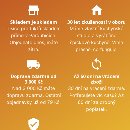
Proč nakupovat u nás?
store_mall_directory
home
Skladem je skladem
30 let zkušeností v oboru
Tisíce produktů skladem
Máme vlastní kuchyňské
přímo v Pardubicích.
studio a vyrábíme
Objednáte dnes, máte
špičkové kuchyně. Víme
zítra.
přesně, co funguje.
local_shipping
sync
Doprava zdarma od
Až 60 dní na vrácení
3 000 Kč
zboží
Nad 3 000 Kč máte
30 dní na vrácení zdarma.
dopravu zdarma. Ostatní
Potřebujete víc času? Až
objednávky už od 79 Kč.
60 dní za drobný
poplatek.
verified_user