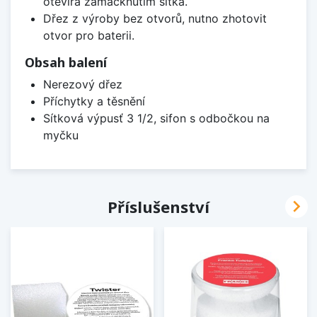
otevírá zamáčknutím sítka.
Dřez z výroby bez otvorů, nutno zhotovit
otvor pro baterii.
Obsah balení
Nerezový dřez
Příchytky a těsnění
Sítková výpusť 3 1/2, sifon s odbočkou na
myčku

Příslušenství