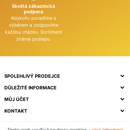
Skvělá zákaznická
podpora
Kdykoliv poradíme s
výběrem a zodpovíme
každou otázku. Sortiment
známe poslepu.
SPOLEHLIVÝ PRODEJCE
DŮLEŽITÉ INFORMACE
MŮJ ÚČET
KONTAKT
Tento web využívá soubory cookies –
více informací