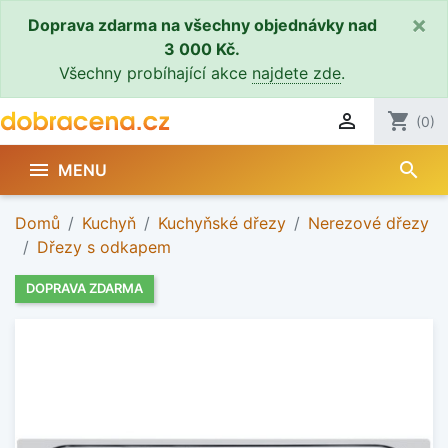
×
Doprava zdarma na všechny objednávky nad
3 000 Kč.
Všechny probíhající akce
najdete zde
.

shopping_cart
(0)
search

MENU
Domů
Kuchyň
Kuchyňské dřezy
Nerezové dřezy
Dřezy s odkapem
DOPRAVA ZDARMA