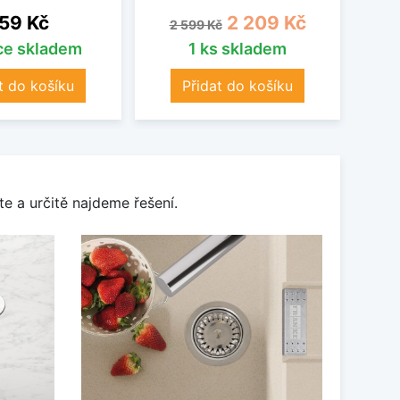
ena
Běžná cena
Cena
59 Kč
2 209 Kč
2 599 Kč
íce skladem
1 ks skladem
t do košíku
Přidat do košíku
e a určitě najdeme řešení.