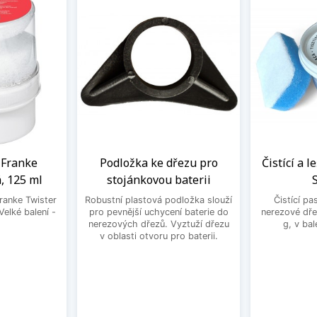
a Franke
Podložka ke dřezu pro
Čistící a l
, 125 ml
stojánkovou baterii
Franke Twister
Robustní plastová podložka slouží
Čistící pa
Velké balení -
pro pevnější uchycení baterie do
nerezové dře
.
nerezových dřezů. Vyztuží dřezu
g, v bal
v oblasti otvoru pro baterii.