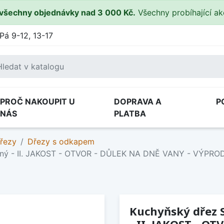
všechny objednávky nad 3 000 Kč.
Všechny probíhající a
Pá 9-12, 13-17
PROČ NAKOUPIT U
DOPRAVA A
P
NÁS
PLATBA
řezy
Dřezy s odkapem
těný - II. JAKOST - OTVOR - DŮLEK NA DNĚ VANY - VÝPRO
Kuchyňský dřez S