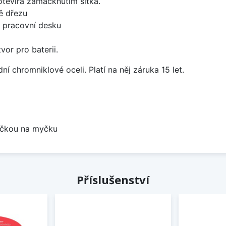
 otevírá zamáčknutím sítka.
ě dřezu
d pracovní desku
vor pro baterii.
í chromniklové oceli. Platí na něj záruka 15 let.
bočkou na myčku
Příslušenství