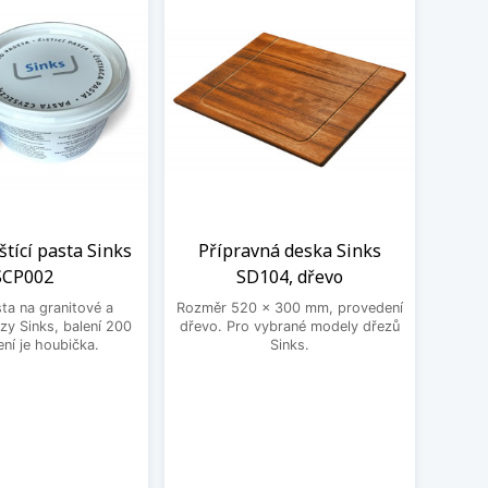
eštící pasta Sinks
Přípravná deska Sinks
Flex
SCP002
SD104, dřevo
Schoc
sta na granitové a
Rozměr 520 x 300 mm, provedení
Un
zy Sinks, balení 200
dřevo. Pro vybrané modely dřezů
Schoc
ení je houbička.
Sinks.
dře
nastav
vho
přib
čern
18