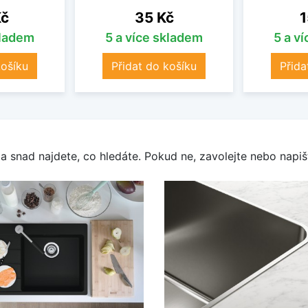
Cena
C
Kč
35 Kč
1
kladem
5 a více skladem
5 a v
košíku
Přidat do košíku
Přida
a snad najdete, co hledáte. Pokud ne, zavolejte nebo napišt