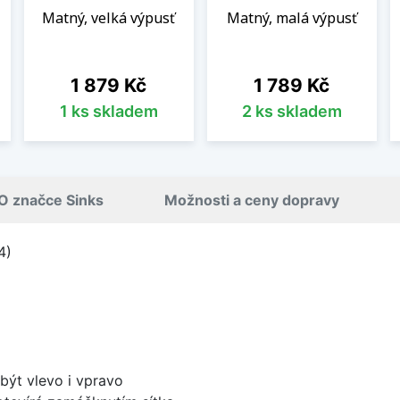
Matný, velká výpusť
Matný, malá výpusť
Cena
Cena
1 879 Kč
1 789 Kč
1 ks skladem
2 ks skladem
O značce Sinks
Možnosti a ceny dopravy
4)
být vlevo i vpravo