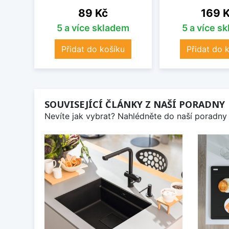
Cena
Cena
89 Kč
169 
5 a více skladem
5 a více s
Přidat do košíku
Přidat do 
SOUVISEJÍCÍ ČLÁNKY Z NAŠÍ PORADNY
Nevíte jak vybrat? Nahlédněte do naší poradny 