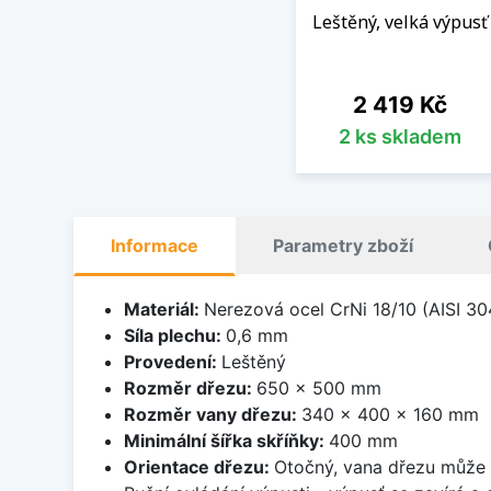
Leštěný, velká výpusť
Cena
2 419 Kč
2 ks skladem
Informace
Parametry zboží
Materiál:
Nerezová ocel CrNi 18/10 (AISI 30
Síla plechu:
0,6 mm
Provedení:
Leštěný
Rozměr dřezu:
650 x 500 mm
Rozměr vany dřezu:
340 x 400 x 160 mm
Minimální šířka skříňky:
400 mm
Orientace dřezu:
Otočný, vana dřezu může 