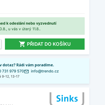
ned k odeslání nebo vyzvednutí
8., u vás v úterý 11.8..

PŘIDAT DO KOŠÍKU
iv dotaz? Rádi vám poradíme.
 731 979 570
info@trendo.cz
mail_outline
 9-12, 13-17