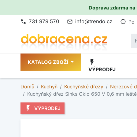
Doprava zdarma na 
731 979 570
info@trendo.cz
Po-
phone
mail_outline
access_time
flash_on
KATALOG ZBOŽÍ
VÝPRODEJ
Domů
Kuchyň
Kuchyňské dřezy
Nerezové d
Kuchyňský dřez Sinks Okio 650 V 0,6 mm leš
flash_on
VÝPRODEJ