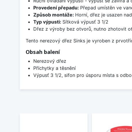
Ruční ovládání výpusti - výpusť se zavírá a
Provedení přepadu:
Přepad umístěn ve van
Způsob montáže:
Horní, dřez je usazen na
Typ výpusti:
Sítková výpusť 3 1/2
Dřez z výroby bez otvorů, nutno zhotovit ot
Tento nerezový dřez Sinks je vyroben z prvotřídn
Obsah balení
Nerezový dřez
Příchytky a těsnění
Výpusť 3 1/2, sifon pro úsporu místa s od