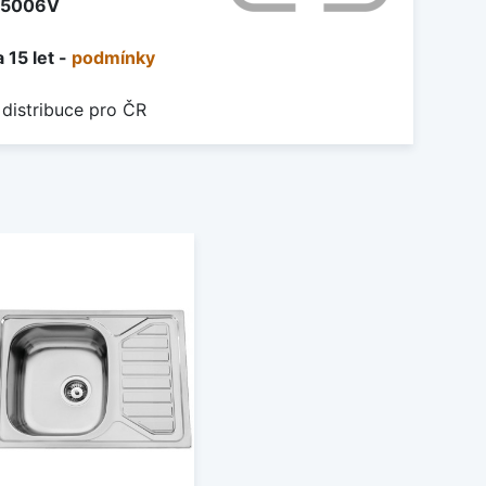
5006V
 15 let -
podmínky
 distribuce pro ČR