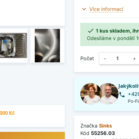
expand_more
Více informací

1 kus skladem, ih
Odesíláme v pondělí 10.
Počet
−
+
Jakýkol
+420
phone
Po-Pá
000 Kč
Značka
Sinks
Kód
55256.03