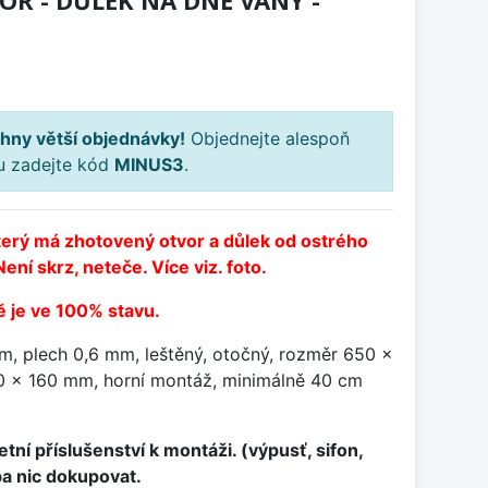
TVOR - DŮLEK NA DNĚ VANY -
H
hny větší objednávky!
Objednejte alespoň
ku zadejte kód
MINUS3
.
terý má zhotovený otvor a důlek od ostrého
ení skrz, neteče. Více viz. foto.
 je ve 100% stavu.
, plech 0,6 mm, leštěný, otočný, rozměr 650 x
 x 160 mm, horní montáž, minimálně 40 cm
tní příslušenství k montáži. (výpusť, sifon,
ba nic dokupovat.