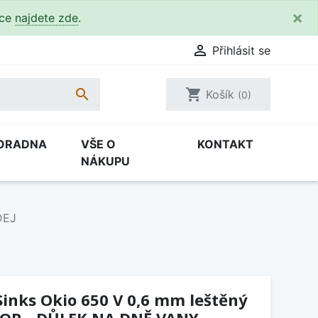
×
kce
najdete zde
.

Přihlásit se

shopping_cart
Košík
(0)
ORADNA
VŠE O
KONTAKT
NÁKUPU
DEJ
inks Okio 650 V 0,6 mm leštěný