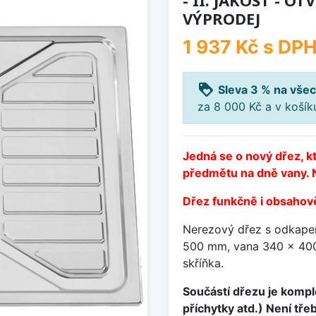
- II. JAKOST - O
VÝPRODEJ
1 937 Kč
s DP
loyalty
Sleva 3 % na všec
za 8 000 Kč a v koší
Jedná se o nový dřez, k
předmětu na dně vany. N
Dřez funkčně i obsahově
Nerezový dřez s odkapem
500 mm, vana 340 x 400
skříňka.
Součástí dřezu je komple
příchytky atd.) Není tře