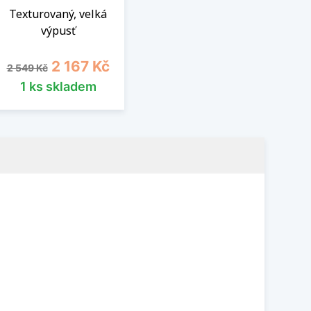
Texturovaný, velká
výpusť
Běžná cena
Cena
2 167 Kč
2 549 Kč
1 ks skladem