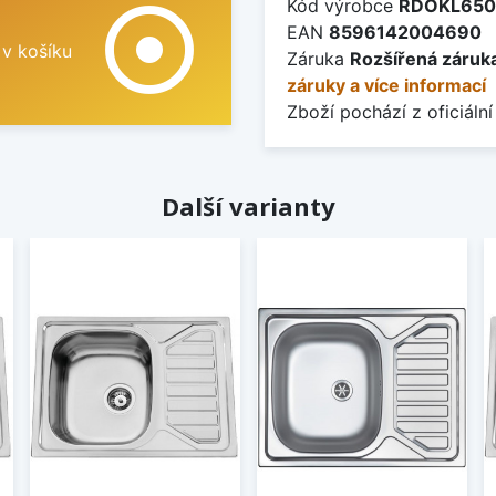
Kód výrobce
RDOKL650
adjust
EAN
8596142004690
 v košíku
Záruka
Rozšířená záruka
záruky a více informací
Zboží pochází z oficiální
Další varianty