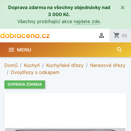
×
Doprava zdarma na všechny objednávky nad
3 000 Kč.
Všechny probíhající akce
najdete zde
.

shopping_cart
(0)
search

MENU
Domů
Kuchyň
Kuchyňské dřezy
Nerezové dřezy
Dvojdřezy s odkapem
DOPRAVA ZDARMA