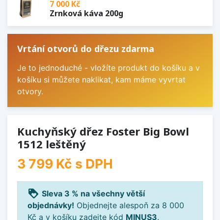
7 000 Kč
Zrnková káva 200g
Vrtání otvorů do dřezu zdarma
Je to jednoduché - vložíte produkt do košíku a v
košíku si můžete naklikat, kam máme vyvrtat
otvory.
Kuchyňský dřez Foster Big Bowl
1512 leštěný
3 799 Kč
s DPH
loyalty
Sleva 3 % na všechny větší
objednávky!
Objednejte alespoň za 8 000
Kč a v košíku zadejte kód
MINUS3
.