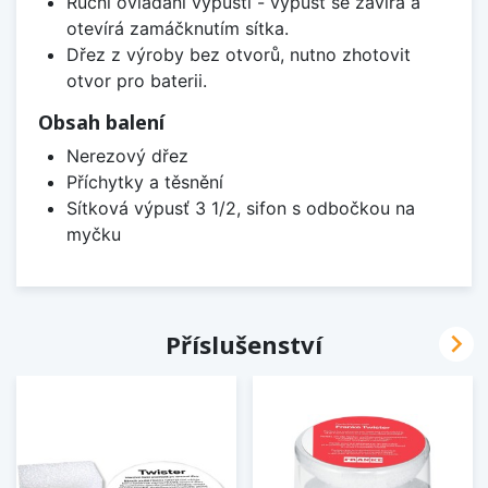
Ruční ovládání výpusti - výpusť se zavírá a
otevírá zamáčknutím sítka.
Dřez z výroby bez otvorů, nutno zhotovit
otvor pro baterii.
Obsah balení
Nerezový dřez
Příchytky a těsnění
Sítková výpusť 3 1/2, sifon s odbočkou na
myčku

Příslušenství