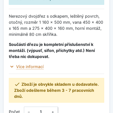
Nerezový dvojdřez s odkapem, leštěný povrch,
otočný, rozměr 1 160 x 500 mm, vana 450 x 400
x 165 mm a 275 x 400 x 160 mm, horní montáž,
minimálně 80 cm skříňka.
Součástí dřezu je kompletní příslušenství k
montáži. (výpusť, sifon, příchytky atd.) Není
třeba nic dokupovat.
expand_more
Více informací

Zboží je obvykle skladem u dodavatele.
Zboží odešleme během 3 - 7 pracovních
dnů.
Počet
−
+