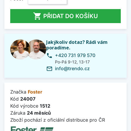

PŘIDAT DO KOŠÍKU
Jakýkoliv dotaz? Rádi vám
poradíme.
+420 731 979 570
phone
Po-Pá 9-12, 13-17
info@trendo.cz
mail_outline
Značka
Foster
Kód
24007
Kód výrobce
1512
Záruka
24 měsíců
Zboží pochází z oficiální distribuce pro ČR