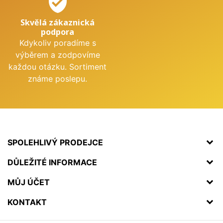
verified_user
Skvělá zákaznická
podpora
Kdykoliv poradíme s
výběrem a zodpovíme
každou otázku. Sortiment
známe poslepu.
SPOLEHLIVÝ PRODEJCE
DŮLEŽITÉ INFORMACE
MŮJ ÚČET
KONTAKT