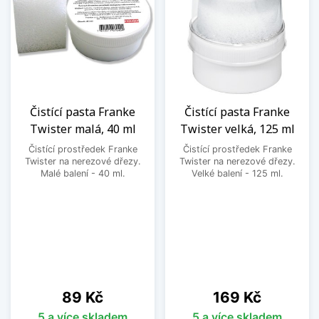
Čistící pasta Franke
Čistící pasta Franke
Twister malá, 40 ml
Twister velká, 125 ml
Čistící prostředek Franke
Čistící prostředek Franke
Twister na nerezové dřezy.
Twister na nerezové dřezy.
Malé balení - 40 ml.
Velké balení - 125 ml.
Cena
Cena
89 Kč
169 Kč
5 a více skladem
5 a více skladem