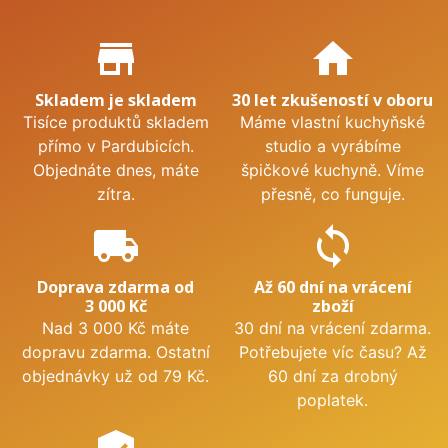
Proč nakupovat u nás?
store_mall_directory
home
Skladem je skladem
30 let zkušeností v oboru
Tisíce produktů skladem
Máme vlastní kuchyňské
přímo v Pardubicích.
studio a vyrábíme
Objednáte dnes, máte
špičkové kuchyně. Víme
zítra.
přesně, co funguje.
local_shipping
sync
Doprava zdarma od
Až 60 dní na vrácení
3 000 Kč
zboží
Nad 3 000 Kč máte
30 dní na vrácení zdarma.
dopravu zdarma. Ostatní
Potřebujete víc času? Až
objednávky už od 79 Kč.
60 dní za drobný
poplatek.