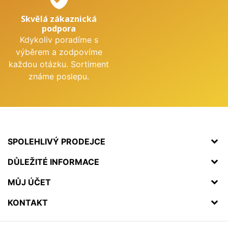
Skvělá zákaznická
podpora
Kdykoliv poradíme s
výběrem a zodpovíme
každou otázku. Sortiment
známe poslepu.
SPOLEHLIVÝ PRODEJCE
DŮLEŽITÉ INFORMACE
MŮJ ÚČET
KONTAKT