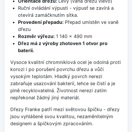
Orientace dřezu:
Levý (vana dřezu vlevo)
Ruční ovládání výpusti - výpusť se zavírá a
otevírá zamáčknutím sítka.
Provedení přepadu:
Přepad umístěn ve vaně
dřezu
Rozměr výřezu:
1 140 x 490 mm
Dřez má z výroby zhotoven 1 otvor pro
baterii.
Vysoce kvalitní chromniklová ocel je odolná proti
korozi i po porušení povrchu dřezu a vůči
vysokým teplotám. Hladký povrch nerezi
zabraňuje usazování bakterií, lehce se čistí a je
plně recyklovatelná. Životnost nerezi zatím
nepřekonal žádný jiný materiál.
Dřezy Franke patří mezi světovou špičku - dřezy
jsou vyhlášené svou kvalitou, nezaměnitelným
designem a špičkovým zpracováním.