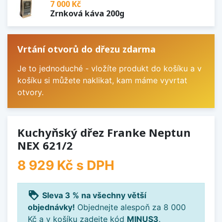
7 000 Kč
Zrnková káva 200g
Vrtání otvorů do dřezu zdarma
Je to jednoduché - vložíte produkt do košíku a v
košíku si můžete naklikat, kam máme vyvrtat
otvory.
Kuchyňský dřez Franke Neptun
NEX 621/2
8 929 Kč
s DPH
loyalty
Sleva 3 % na všechny větší
objednávky!
Objednejte alespoň za 8 000
Kč a v košíku zadejte kód
MINUS3
.