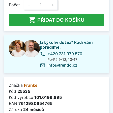
Počet
−
+

PŘIDAT DO KOŠÍKU
Jakýkoliv dotaz? Rádi vám
poradíme.
+420 731 979 570
phone
Po-Pá 9-12, 13-17
info@trendo.cz
mail_outline
Značka
Franke
Kód
25535
Kód výrobce
101.0199.895
EAN
7612980654765
Záruka
24 měsíců