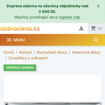
×
Doprava zdarma na všechny objednávky nad
3 000 Kč.
Všechny probíhající akce
najdete zde
.

shopping_cart
(0)
search

MENU
Domů
Kuchyň
Kuchyňské dřezy
Nerezové dřezy
Dvojdřezy s odkapem
DOPRAVA ZDARMA