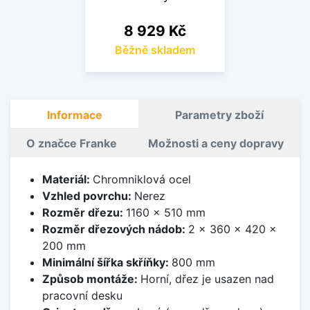
Cena
8 929 Kč
Běžně skladem
Informace
Parametry zboží
O značce Franke
Možnosti a ceny dopravy
Materiál:
Chromniklová ocel
Vzhled povrchu:
Nerez
Rozměr dřezu:
1160 x 510 mm
Rozměr dřezových nádob:
2 x 360 x 420 x
200 mm
Minimální šířka skříňky:
800 mm
Způsob montáže:
Horní, dřez je usazen nad
pracovní desku