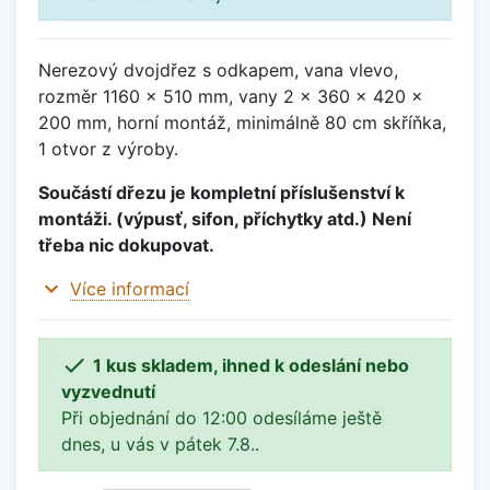
Nerezový dvojdřez s odkapem, vana vlevo,
rozměr 1160 x 510 mm, vany 2 x 360 x 420 x
200 mm, horní montáž, minimálně 80 cm skříňka,
1 otvor z výroby.
Součástí dřezu je kompletní příslušenství k
montáži. (výpusť, sifon, příchytky atd.) Není
třeba nic dokupovat.
expand_more
Více informací

1 kus skladem, ihned k odeslání nebo
vyzvednutí
Při objednání do 12:00 odesíláme ještě
dnes, u vás v pátek 7.8..