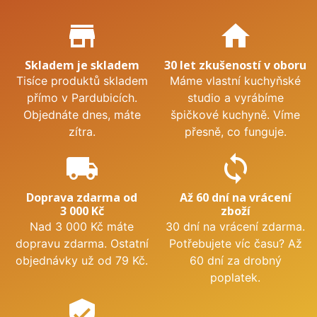
Proč nakupovat u nás?
store_mall_directory
home
Skladem je skladem
30 let zkušeností v oboru
Tisíce produktů skladem
Máme vlastní kuchyňské
přímo v Pardubicích.
studio a vyrábíme
Objednáte dnes, máte
špičkové kuchyně. Víme
zítra.
přesně, co funguje.
local_shipping
sync
Doprava zdarma od
Až 60 dní na vrácení
3 000 Kč
zboží
Nad 3 000 Kč máte
30 dní na vrácení zdarma.
dopravu zdarma. Ostatní
Potřebujete víc času? Až
objednávky už od 79 Kč.
60 dní za drobný
poplatek.
verified_user