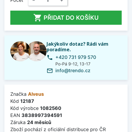

PŘIDAT DO KOŠÍKU
Jakýkoliv dotaz? Rádi vám
poradíme.
+420 731 979 570
phone
Po-Pá 9-12, 13-17
info@trendo.cz
mail_outline
Značka
Alveus
Kód
12187
Kód výrobce
1082560
EAN
3838997394591
Záruka
24 měsíců
Zboží pochází z oficiální distribuce pro ČR