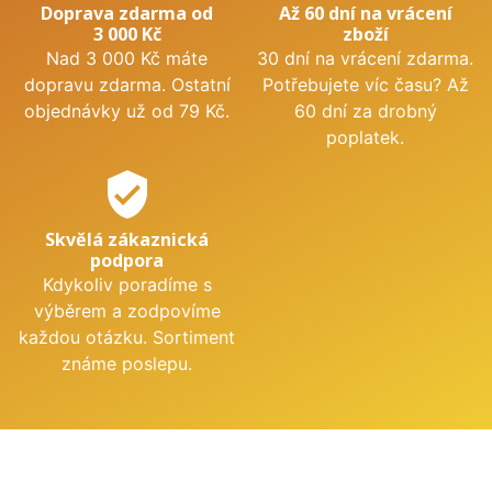
Doprava zdarma od
Až 60 dní na vrácení
3 000 Kč
zboží
Nad 3 000 Kč máte
30 dní na vrácení zdarma.
dopravu zdarma. Ostatní
Potřebujete víc času? Až
objednávky už od 79 Kč.
60 dní za drobný
poplatek.
verified_user
Skvělá zákaznická
podpora
Kdykoliv poradíme s
výběrem a zodpovíme
každou otázku. Sortiment
známe poslepu.