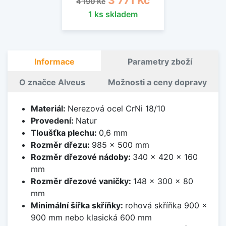
3 771 Kč
4 190 Kč
1 ks skladem
Informace
Parametry zboží
O značce Alveus
Možnosti a ceny dopravy
Materiál:
Nerezová ocel CrNi 18/10
Provedení:
Natur
Tloušťka plechu:
0,6 mm
Rozměr dřezu:
985 x 500 mm
Rozměr dřezové nádoby:
340 x 420 x 160
mm
Rozměr dřezové vaničky:
148 x 300 x 80
mm
Minimální šířka skříňky:
rohová skříňka 900 x
900 mm nebo klasická 600 mm