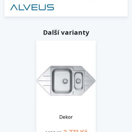
Další varianty
Dekor
Běžná cena
Cena