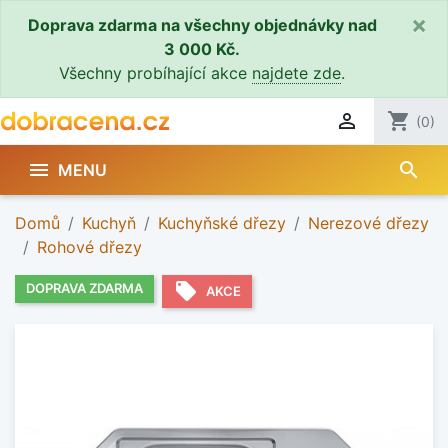
×
Doprava zdarma na všechny objednávky nad
3 000 Kč.
Všechny probíhající akce
najdete zde
.

shopping_cart
(0)
search

MENU
Domů
Kuchyň
Kuchyňské dřezy
Nerezové dřezy
Rohové dřezy
local_offer
DOPRAVA ZDARMA
AKCE