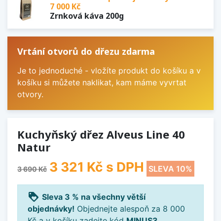
7 000 Kč
Zrnková káva 200g
Vrtání otvorů do dřezu zdarma
Je to jednoduché - vložíte produkt do košíku a v
košíku si můžete naklikat, kam máme vyvrtat
otvory.
Kuchyňský dřez Alveus Line 40
Natur
3 321 Kč
s DPH
SLEVA 10%
3 690 Kč
loyalty
Sleva 3 % na všechny větší
objednávky!
Objednejte alespoň za 8 000
Kč a v košíku zadejte kód
MINUS3
.