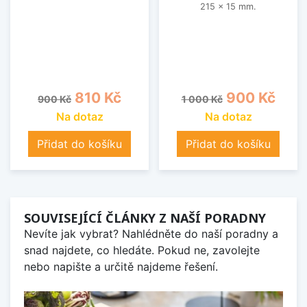
215 x 15 mm.
Běžná cena
Cena
Běžná cena
Cena
810 Kč
900 Kč
900 Kč
1 000 Kč
Na dotaz
Na dotaz
Přidat do košíku
Přidat do košíku
SOUVISEJÍCÍ ČLÁNKY Z NAŠÍ PORADNY
Nevíte jak vybrat? Nahlédněte do naší poradny a
snad najdete, co hledáte. Pokud ne, zavolejte
nebo napište a určitě najdeme řešení.