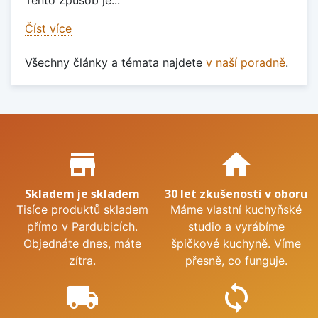
Číst více
Všechny články a témata najdete
v naší poradně
.
Proč nakupovat u nás?
store_mall_directory
home
Skladem je skladem
30 let zkušeností v oboru
Tisíce produktů skladem
Máme vlastní kuchyňské
přímo v Pardubicích.
studio a vyrábíme
Objednáte dnes, máte
špičkové kuchyně. Víme
zítra.
přesně, co funguje.
local_shipping
sync