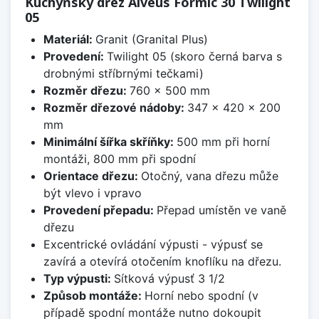
Kuchyňský dřez Alveus Formic 30 Twilight
05
Materiál:
Granit (Granital Plus)
Provedení:
Twilight 05 (skoro černá barva s
drobnými stříbrnými tečkami)
Rozměr dřezu:
760 x 500 mm
Rozměr dřezové nádoby:
347 x 420 x 200
mm
Minimální šířka skříňky:
500 mm při horní
montáži, 800 mm při spodní
Orientace dřezu:
Otočný, vana dřezu může
být vlevo i vpravo
Provedení přepadu:
Přepad umístěn ve vaně
dřezu
Excentrické ovládání výpusti - výpusť se
zavírá a otevírá otočením knoflíku na dřezu.
Typ výpusti:
Sítková výpusť 3 1/2
Způsob montáže:
Horní nebo spodní (v
případě spodní montáže nutno dokoupit