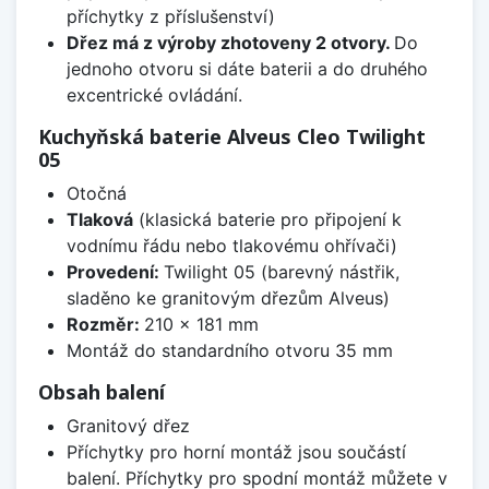
příchytky z příslušenství)
Dřez má z výroby zhotoveny 2 otvory.
Do
jednoho otvoru si dáte baterii a do druhého
excentrické ovládání.
Kuchyňská baterie Alveus Cleo Twilight
05
Otočná
Tlaková
(klasická baterie pro připojení k
vodnímu řádu nebo tlakovému ohřívači)
Provedení:
Twilight 05 (barevný nástřik,
sladěno ke granitovým dřezům Alveus)
Rozměr:
210 x 181 mm
Montáž do standardního otvoru 35 mm
Obsah balení
Granitový dřez
Příchytky pro horní montáž jsou součástí
balení. Příchytky pro spodní montáž můžete v