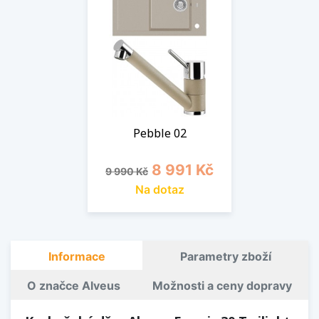
Pebble 02
Běžná cena
Cena
8 991 Kč
9 990 Kč
Na dotaz
Informace
Parametry zboží
O značce Alveus
Možnosti a ceny dopravy