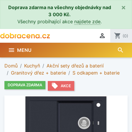
×
Doprava zdarma na všechny objednávky nad
3 000 Kč.
Všechny probíhající akce
najdete zde
.

shopping_cart
(0)
search

MENU
Domů
Kuchyň
Akční sety dřezů a baterií
Granitový dřez + baterie
S odkapem + baterie
local_offer
DOPRAVA ZDARMA
AKCE