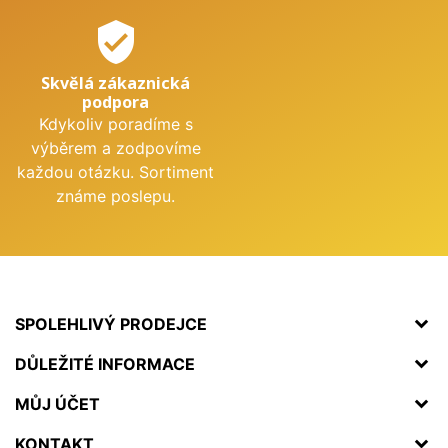
verified_user
Skvělá zákaznická
podpora
Kdykoliv poradíme s
výběrem a zodpovíme
každou otázku. Sortiment
známe poslepu.
SPOLEHLIVÝ PRODEJCE
DŮLEŽITÉ INFORMACE
MŮJ ÚČET
KONTAKT