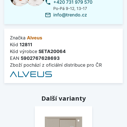
+420 731 979 570
phone
Po-Pá 9-12, 13-17
info@trendo.cz
mail_outline
Značka
Alveus
Kód
12811
Kód výrobce
SETA20064
EAN
5902767628693
Zboží pochází z oficiální distribuce pro ČR
Další varianty