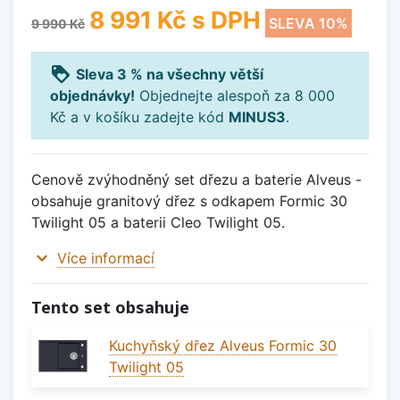
8 991 Kč
s DPH
SLEVA 10%
9 990 Kč
loyalty
Sleva 3 % na všechny větší
objednávky!
Objednejte alespoň za 8 000
Kč a v košíku zadejte kód
MINUS3
.
Cenově zvýhodněný set dřezu a baterie Alveus -
obsahuje granitový dřez s odkapem Formic 30
Twilight 05 a baterii Cleo Twilight 05.
expand_more
Více informací
Tento set obsahuje
Kuchyňský dřez Alveus Formic 30
Twilight 05