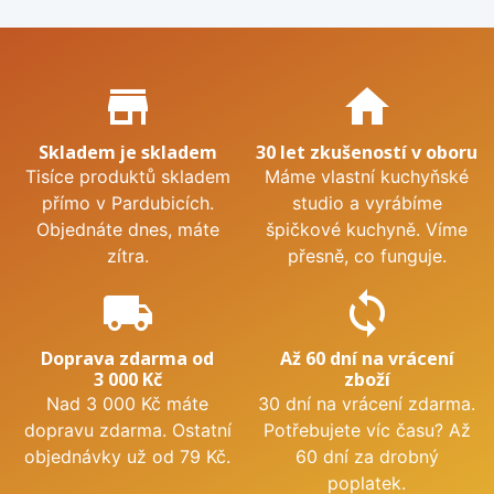
Proč nakupovat u nás?
store_mall_directory
home
Skladem je skladem
30 let zkušeností v oboru
Tisíce produktů skladem
Máme vlastní kuchyňské
přímo v Pardubicích.
studio a vyrábíme
Objednáte dnes, máte
špičkové kuchyně. Víme
zítra.
přesně, co funguje.
local_shipping
sync
Doprava zdarma od
Až 60 dní na vrácení
3 000 Kč
zboží
Nad 3 000 Kč máte
30 dní na vrácení zdarma.
dopravu zdarma. Ostatní
Potřebujete víc času? Až
objednávky už od 79 Kč.
60 dní za drobný
poplatek.