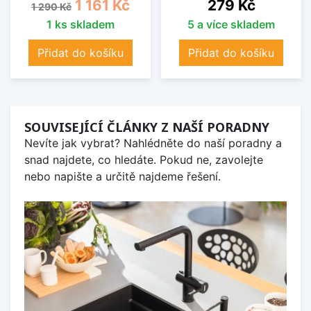
Běžná cena
Cena
Cena
1 161 Kč
279 Kč
1 290 Kč
1 ks skladem
5 a více skladem
Přidat do košíku
Přidat do košíku
SOUVISEJÍCÍ ČLÁNKY Z NAŠÍ PORADNY
Nevíte jak vybrat? Nahlédněte do naší poradny a
snad najdete, co hledáte. Pokud ne, zavolejte
nebo napište a určitě najdeme řešení.