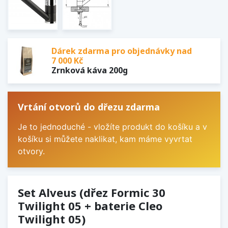
Dárek zdarma pro objednávky nad
7 000 Kč
Zrnková káva 200g
Vrtání otvorů do dřezu zdarma
Je to jednoduché - vložíte produkt do košíku a v
košíku si můžete naklikat, kam máme vyvrtat
otvory.
Set Alveus (dřez Formic 30
Twilight 05 + baterie Cleo
Twilight 05)