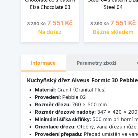
Elza Chocolate 03
Steel 04
Běžná cena
Cena
Běžná cena
Cena
7 551 Kč
7 551 Kč
8 390 Kč
8 390 Kč
Na dotaz
Běžně skladem
Informace
Parametry zboží
Kuchyňský dřez Alveus Formic 30 Pebble
Materiál:
Granit (Granital Plus)
Provedení:
Pebble 02
Rozměr dřezu:
760 x 500 mm
Rozměr dřezové nádoby:
347 x 420 x 20
Minimální šířka skříňky:
500 mm při horní m
Orientace dřezu:
Otočný, vana dřezu může 
Provedení přepadu:
Přepad umístěn ve van