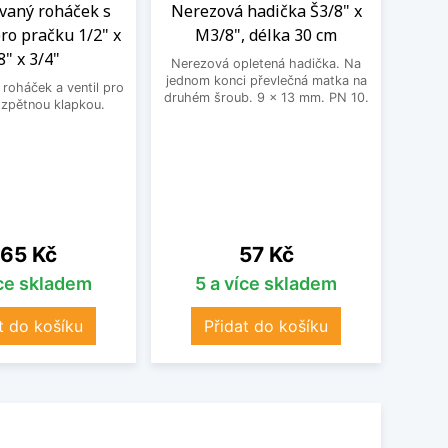
aný roháček s
Nerezová hadička Š3/8" x
BE
ro pračku 1/2" x
M3/8", délka 30 cm
3
8" x 3/4"
Nerezová opletená hadička. Na
BEK
jednom konci převlečná matka na
roháček a ventil pro
druhém šroub. 9 x 13 mm. PN 10.
 zpětnou klapkou.
ena
Cena
65 Kč
57 Kč
íce skladem
5 a více skladem
t do košíku
Přidat do košíku