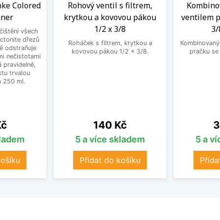
anke Colored
Rohový ventil s filtrem,
Kombinov
aner
krytkou a kovovou pákou
ventilem p
1/2 x 3/8
3/
 čištění všech
ctonite dřezů
Roháček s filtrem, krytkou a
Kombinovaný 
ně odstraňuje
kovovou pákou 1/2 x 3/8.
pračku se
mi nečistotami
 pravidelně,
tu trvalou
 250 ml.
Cena
C
Kč
140 Kč
3
kladem
5 a více skladem
5 a v
košíku
Přidat do košíku
Přida