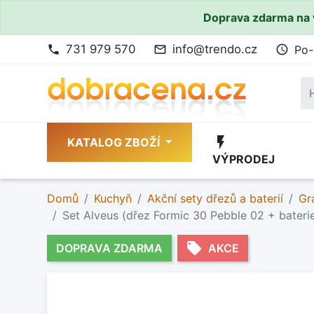
Doprava zdarma na 
731 979 570
info@trendo.cz
Po-
phone
mail_outline
access_time
flash_on
KATALOG ZBOŽÍ
VÝPRODEJ
Domů
Kuchyň
Akční sety dřezů a baterií
Gr
Set Alveus (dřez Formic 30 Pebble 02 + bateri
local_offer
DOPRAVA ZDARMA
AKCE