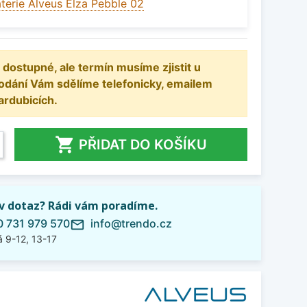
terie Alveus Elza Pebble 02
 dostupné, ale termín musíme zjistit u
odání Vám sdělíme telefonicky, emailem
ardubicích.

PŘIDAT DO KOŠÍKU
iv dotaz? Rádi vám poradíme.
 731 979 570
info@trendo.cz
mail_outline
 9-12, 13-17