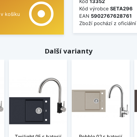
Kód
13352
adjust
Kód výrobce
SETA296
 v košíku
EAN
5902767628761
Zboží pochází z oficiální
Další varianty
Twilight 05 s baterií
Pebble 02 s baterií