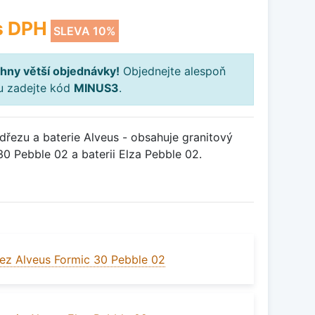
s DPH
SLEVA 10%
hny větší objednávky!
Objednejte alespoň
ku zadejte kód
MINUS3
.
řezu a baterie Alveus - obsahuje granitový
0 Pebble 02 a baterii Elza Pebble 02.
ez Alveus Formic 30 Pebble 02