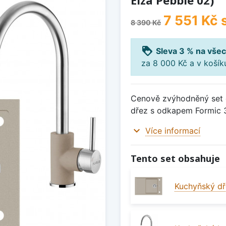
Elza Pebble 02)
7 551 Kč
8 390 Kč
loyalty
Sleva 3 % na všec
za 8 000 Kč a v koší
Cenově zvýhodněný set d
dřez s odkapem Formic 3
expand_more
Více informací
Tento set obsahuje
Kuchyňský dř