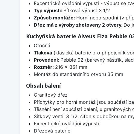
Excentrické ovládání výpusti - výpusť se zav
Typ výpusti:
Sítková výpusť 3 1/2
Způsob montáže:
Horní nebo spodní (v pří
Dřez má z výroby zhotoveny 2 otvory.
Do j
Kuchyňská baterie Alveus Elza Pebble 0
Otočná
Tlaková
(klasická baterie pro připojení k v
Provedení:
Pebble 02 (barevný nástřik, sl
Rozměr:
216 x 351 mm
Montáž do standardního otvoru 35 mm
Obsah balení
Granitový dřez
Příchytky pro horní montáž jsou součástí ba
Těsnění není součástí balení, u granitových 
Sítkový ventil 3 1/2, sifon s odbočkou na m
Excentrické ovládání výpusti
Dřezová baterie