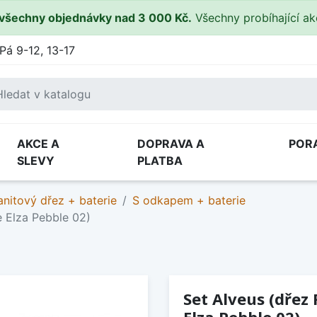
všechny objednávky nad 3 000 Kč.
Všechny probíhající a
Pá 9-12, 13-17
AKCE A
DOPRAVA A
POR
SLEVY
PLATBA
anitový dřez + baterie
S odkapem + baterie
e Elza Pebble 02)
Set Alveus (dřez 