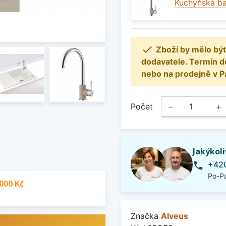
Kuchyňská ba

Zboží by mělo být
dodavatele. Termín d
nebo na prodejně v P
Počet
−
+
Jakýkol
+420
phone
Po-Pá
000 Kč
Značka
Alveus