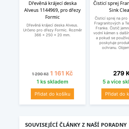
Dřevěná krájecí deska
Čisticí sprej Fr
Alveus 1144969, pro dřezy
Sink Cle
Formic
Čisticí sprej na pro
Fragranitových a Te
Dřevěná krájecí deska Alveus.
Franke. Čistič jem
Určeno pro dřezy Formic. Rozměr
vodní kámen s další
366 x 250 x 20 mm.
a pokud se používá
poskytuje produk
ochranu. Objem
Běžná cena
Cena
Cena
1 161 Kč
279 
1 290 Kč
1 ks skladem
5 a více s
Přidat do košíku
Přidat do 
SOUVISEJÍCÍ ČLÁNKY Z NAŠÍ PORADNY