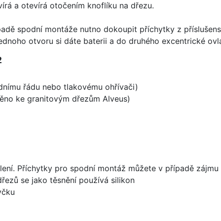
írá a otevírá otočením knoflíku na dřezu.
padě spodní montáže nutno dokoupit příchytky z příslušens
ednoho otvoru si dáte baterii a do druhého excentrické ovl
2
odnímu řádu nebo tlakovému ohřívači)
aděno ke granitovým dřezům Alveus)
lení. Příchytky pro spodní montáž můžete v případě zájmu 
dřezů se jako těsnění používá silikon
yčku