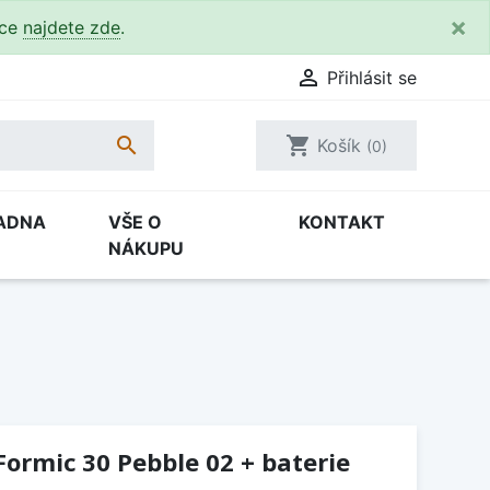
×
kce
najdete zde
.

Přihlásit se

shopping_cart
Košík
(0)
ADNA
VŠE O
KONTAKT
NÁKUPU
Formic 30 Pebble 02 + baterie