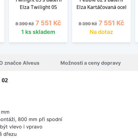
Elza Twilight 05
Elza Kartáčovaná ocel
Běžná cena
Cena
Běžná cena
Cena
7 551 Kč
7 551 Kč
8 390 Kč
8 390 Kč
1 ks skladem
Na dotaz
O značce Alveus
Možnosti a ceny dopravy
 02
0 mm
ontáži, 800 mm při spodní
být vlevo i vpravo
ě dřezu