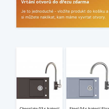
Vrtání otvorů do dřezu zdarma
Je to jednoduché - vložíte produkt do košíku a
si můžete naklikat, kam máme vyvrtat otvory.
Chocolate 03 s baterií
Steel 04 s baterií Elza