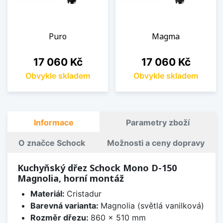
Puro
Magma
Cena
Cena
17 060 Kč
17 060 Kč
Obvykle skladem
Obvykle skladem
Informace
Parametry zboží
O značce Schock
Možnosti a ceny dopravy
Kuchyňský dřez Schock Mono D-150
Magnolia, horní montáž
Materiál:
Cristadur
Barevná varianta:
Magnolia (světlá vanilková)
Rozměr dřezu:
860 x 510 mm