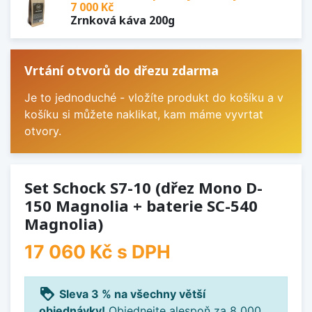
7 000 Kč
Zrnková káva 200g
Vrtání otvorů do dřezu zdarma
Je to jednoduché - vložíte produkt do košíku a v
košíku si můžete naklikat, kam máme vyvrtat
otvory.
Set Schock S7-10 (dřez Mono D-
150 Magnolia + baterie SC-540
Magnolia)
17 060 Kč
s DPH
loyalty
Sleva 3 % na všechny větší
objednávky!
Objednejte alespoň za 8 000