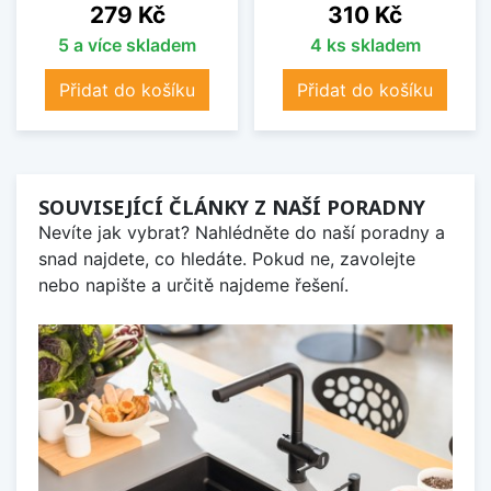
Cena
Cena
279 Kč
310 Kč
5 a více skladem
4 ks skladem
Přidat do košíku
Přidat do košíku
SOUVISEJÍCÍ ČLÁNKY Z NAŠÍ PORADNY
Nevíte jak vybrat? Nahlédněte do naší poradny a
snad najdete, co hledáte. Pokud ne, zavolejte
nebo napište a určitě najdeme řešení.