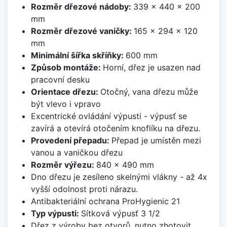
Rozměr dřezové nádoby:
339 x 440 x 200
mm
Rozměr dřezové vaničky:
165 x 294 x 120
mm
Minimální šířka skříňky:
600 mm
Způsob montáže:
Horní, dřez je usazen nad
pracovní desku
Orientace dřezu:
Otočný, vana dřezu může
být vlevo i vpravo
Excentrické ovládání výpusti - výpusť se
zavírá a otevírá otočením knoflíku na dřezu.
Provedení přepadu:
Přepad je umístěn mezi
vanou a vaničkou dřezu
Rozměr výřezu:
840 x 490 mm
Dno dřezu je zesíleno skelnými vlákny - až 4x
vyšší odolnost proti nárazu.
Antibakteriální ochrana ProHygienic 21
Typ výpusti:
Sítková výpusť 3 1/2
Dřez z výroby bez otvorů, nutno zhotovit