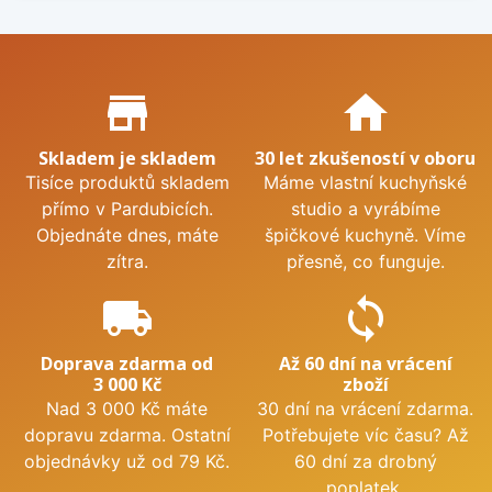
Proč nakupovat u nás?
store_mall_directory
home
Skladem je skladem
30 let zkušeností v oboru
Tisíce produktů skladem
Máme vlastní kuchyňské
přímo v Pardubicích.
studio a vyrábíme
Objednáte dnes, máte
špičkové kuchyně. Víme
zítra.
přesně, co funguje.
local_shipping
sync
Doprava zdarma od
Až 60 dní na vrácení
3 000 Kč
zboží
Nad 3 000 Kč máte
30 dní na vrácení zdarma.
dopravu zdarma. Ostatní
Potřebujete víc času? Až
objednávky už od 79 Kč.
60 dní za drobný
poplatek.