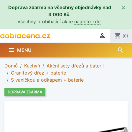
×
Doprava zdarma na všechny objednávky nad
3 000 Kč.
Všechny probíhající akce
najdete zde
.

shopping_cart
(0)
search

MENU
Domů
Kuchyň
Akční sety dřezů a baterií
Granitový dřez + baterie
S vaničkou a odkapem + baterie
DOPRAVA ZDARMA