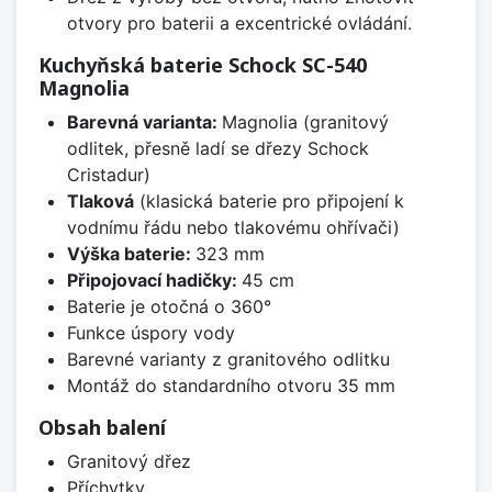
otvory pro baterii a excentrické ovládání.
Kuchyňská baterie Schock SC-540
Magnolia
Barevná varianta:
Magnolia (granitový
odlitek, přesně ladí se dřezy Schock
Cristadur)
Tlaková
(klasická baterie pro připojení k
vodnímu řádu nebo tlakovému ohřívači)
Výška baterie:
323 mm
Připojovací hadičky:
45 cm
Baterie je otočná o 360°
Funkce úspory vody
Barevné varianty z granitového odlitku
Montáž do standardního otvoru 35 mm
Obsah balení
Granitový dřez
Příchytky