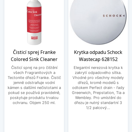
Čisticí sprej Franke
Krytka odpadu Schock
Colored Sink Cleaner
Wastecap 628152
Čisticí sprej na pro čištění
Elegantní nerezová krytka k
všech Fragranitových a
zakrytí odpadového sítka.
Tectonite dřezů Franke. Čistič
Vhodné pro všechny modely
jemně odstraňuje vodní
dřezů, kromě modelů s
kámen s dalšími nečistotami a
odtokem Perfect drain - řady
pokud se používá pravidelně,
Greenwich, Prepstation, Tia a
poskytuje produktu trvalou
Wembley. Pro umístění do
ochranu. Objem 250 ml.
dřezu je nutný standartní 3
1/2 palcový...