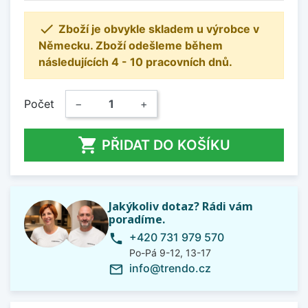

Zboží je obvykle skladem u výrobce v
Německu. Zboží odešleme během
následujících 4 - 10 pracovních dnů.
Počet
−
+

PŘIDAT DO KOŠÍKU
Jakýkoliv dotaz? Rádi vám
poradíme.
+420 731 979 570
phone
Po-Pá 9-12, 13-17
info@trendo.cz
mail_outline