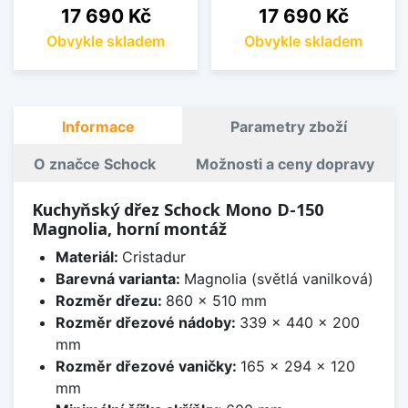
Cena
Cena
17 690 Kč
17 690 Kč
Obvykle skladem
Obvykle skladem
Informace
Parametry zboží
O značce Schock
Možnosti a ceny dopravy
Kuchyňský dřez Schock Mono D-150
Magnolia, horní montáž
Materiál:
Cristadur
Barevná varianta:
Magnolia (světlá vanilková)
Rozměr dřezu:
860 x 510 mm
Rozměr dřezové nádoby:
339 x 440 x 200
mm
Rozměr dřezové vaničky:
165 x 294 x 120
mm