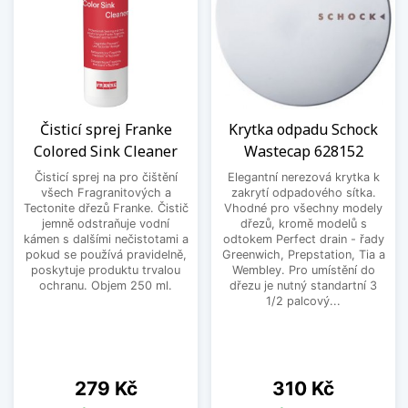
Čisticí sprej Franke
Krytka odpadu Schock
Colored Sink Cleaner
Wastecap 628152
Čisticí sprej na pro čištění
Elegantní nerezová krytka k
všech Fragranitových a
zakrytí odpadového sítka.
Tectonite dřezů Franke. Čistič
Vhodné pro všechny modely
jemně odstraňuje vodní
dřezů, kromě modelů s
kámen s dalšími nečistotami a
odtokem Perfect drain - řady
pokud se používá pravidelně,
Greenwich, Prepstation, Tia a
poskytuje produktu trvalou
Wembley. Pro umístění do
ochranu. Objem 250 ml.
dřezu je nutný standartní 3
1/2 palcový...
Cena
Cena
279 Kč
310 Kč