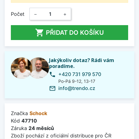
Počet
−
+

PŘIDAT DO KOŠÍKU
Jakýkoliv dotaz? Rádi vám
poradíme.
+420 731 979 570
phone
Po-Pá 9-12, 13-17
info@trendo.cz
mail_outline
Značka
Schock
Kód
47710
Záruka
24 měsíců
Zboží pochází z oficiální distribuce pro ČR