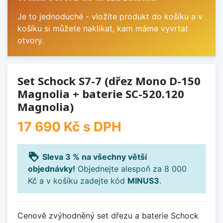
Je to jednoduché - vložíte produkt do košíku a v
košíku si můžete naklikat, kam máme vyvrtat
otvory.
Set Schock S7-7 (dřez Mono D-150
Magnolia + baterie SC-520.120
Magnolia)
17 690 Kč
s DPH
loyalty
Sleva 3 % na všechny větší
objednávky!
Objednejte alespoň za 8 000
Kč a v košíku zadejte kód
MINUS3
.
Cenově zvýhodněný set dřezu a baterie Schock