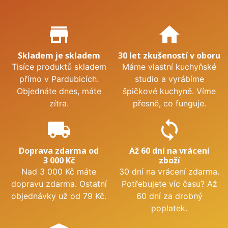
Proč nakupovat u nás?
store_mall_directory
home
Skladem je skladem
30 let zkušeností v oboru
Tisíce produktů skladem
Máme vlastní kuchyňské
přímo v Pardubicích.
studio a vyrábíme
Objednáte dnes, máte
špičkové kuchyně. Víme
zítra.
přesně, co funguje.
local_shipping
sync
Doprava zdarma od
Až 60 dní na vrácení
3 000 Kč
zboží
Nad 3 000 Kč máte
30 dní na vrácení zdarma.
dopravu zdarma. Ostatní
Potřebujete víc času? Až
objednávky už od 79 Kč.
60 dní za drobný
poplatek.