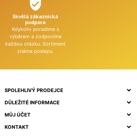
verified_user
Skvělá zákaznická
podpora
Kdykoliv poradíme s
výběrem a zodpovíme
každou otázku. Sortiment
známe poslepu.
SPOLEHLIVÝ PRODEJCE
DŮLEŽITÉ INFORMACE
MŮJ ÚČET
KONTAKT