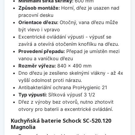
Minimální šířka skříňky:
600 mm
Způsob montáže:
Horní, dřez je usazen nad
pracovní desku
Orientace dřezu:
Otočný, vana dřezu může
být vlevo i vpravo
Excentrické ovládání výpusti - výpusť se
zavírá a otevírá otočením knoflíku na dřezu.
Provedení přepadu:
Přepad je umístěn mezi
vanou a vaničkou dřezu
Rozměr výřezu:
840 x 490 mm
Dno dřezu je zesíleno skelnými vlákny - až 4x
vyšší odolnost proti nárazu.
Antibakteriální ochrana ProHygienic 21
Typ výpusti:
Sítková výpusť 3 1/2
Dřez z výroby bez otvorů, nutno zhotovit
otvory pro baterii a excentrické ovládání.
Kuchyňská baterie Schock SC-520.120
Magnolia