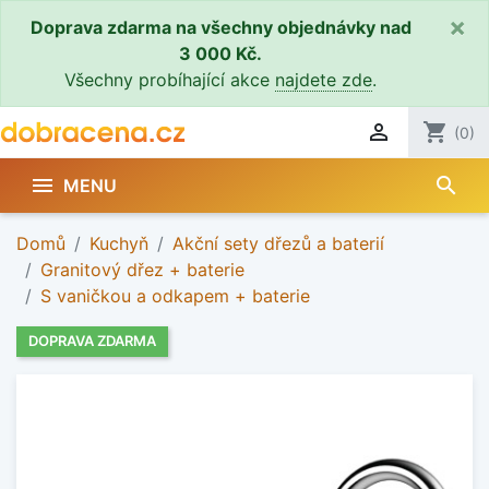
×
Doprava zdarma na všechny objednávky nad
3 000 Kč.
Všechny probíhající akce
najdete zde
.

shopping_cart
(0)
search

MENU
Domů
Kuchyň
Akční sety dřezů a baterií
Granitový dřez + baterie
S vaničkou a odkapem + baterie
DOPRAVA ZDARMA