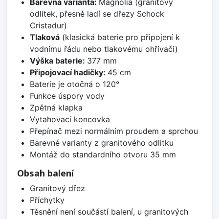
Barevná varianta:
Magnolia (granitový
odlitek, přesně ladí se dřezy Schock
Cristadur)
Tlaková
(klasická baterie pro připojení k
vodnímu řádu nebo tlakovému ohřívači)
Výška baterie:
377 mm
Připojovací hadičky:
45 cm
Baterie je otočná o 120°
Funkce úspory vody
Zpětná klapka
Vytahovací koncovka
Přepínač mezi normálním proudem a sprchou
Barevné varianty z granitového odlitku
Montáž do standardního otvoru 35 mm
Obsah balení
Granitový dřez
Příchytky
Těsnění není součástí balení, u granitových