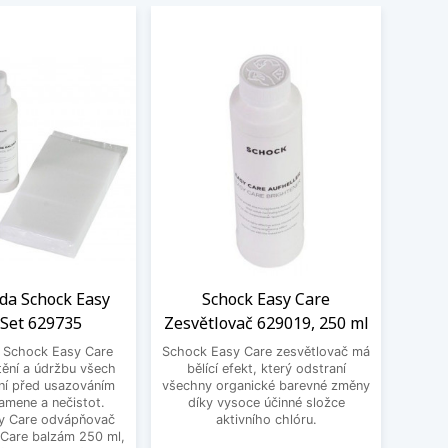
ada Schock Easy
Schock Easy Care
Filt
 Set 629735
Zesvětlovač 629019, 250 ml
S
a Schock Easy Care
Schock Easy Care zesvětlovač má
Filtr
tění a údržbu všech
bělící efekt, který odstraní
100,
ní před usazováním
všechny organické barevné změny
kartuš
amene a nečistot.
díky vysoce účinné složce
y Care odvápňovač
aktivního chlóru.
 Care balzám 250 ml,