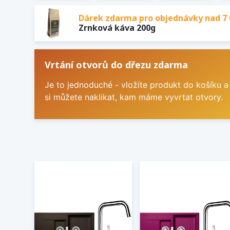
Dárek zdarma pro objednávky nad 7 
Zrnková káva 200g
Vrtání otvorů do dřezu zdarma
Je to jednoduché - vložíte produkt do košíku a
si můžete naklikat, kam máme vyvrtat otvory.