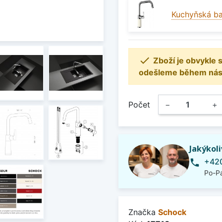
Kuchyňská ba

Zboží je obvykle
odešleme během násle
Počet
−
+
Jakýkol
+420
phone
Po-Pá
Značka
Schock