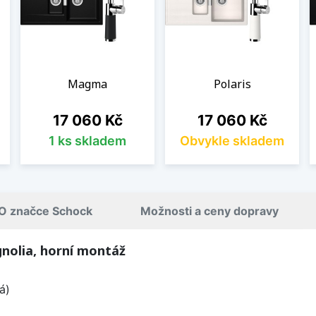
Magma
Polaris
Cena
Cena
17 060 Kč
17 060 Kč
1 ks skladem
Obvykle skladem
O značce Schock
Možnosti a ceny dopravy
nolia, horní montáž
á)