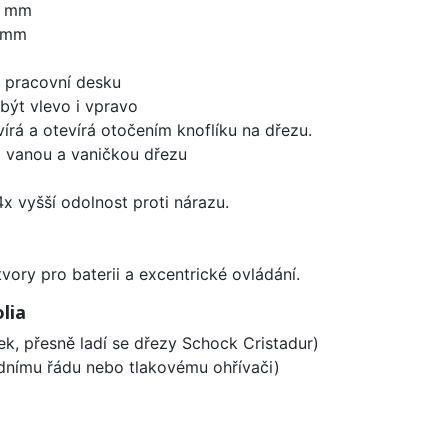
0 mm
0 mm
d pracovní desku
být vlevo i vpravo
írá a otevírá otočením knoflíku na dřezu.
i vanou a vaničkou dřezu
x vyšší odolnost proti nárazu.
vory pro baterii a excentrické ovládání.
lia
ek, přesně ladí se dřezy Schock Cristadur)
odnímu řádu nebo tlakovému ohřívači)