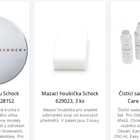
u Schock
Mazací houbička Schock
Čistící s
628152
629023, 3 ks
Care
vá krytka k
Mazací houbička pro snadné
Čistící sad
ého sítka.
odstranění stop od kovových
Set. Pro čiš
hny modely
předmětů. V balení jsou 3 kusy.
dřezů. Chrá
lů s odtokem
vodního k
dy Greenwich,
Obsah: Eas
 Wembley. Pro
250 ml, Easy