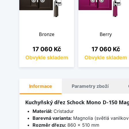
Bronze
Berry
Cena
Cena
17 060 Kč
17 060 Kč
Obvykle skladem
Obvykle skladem
Informace
Parametry zboží
Kuchyňský dřez Schock Mono D-150 Mag
Materiál:
Cristadur
Barevná varianta:
Magnolia (světlá vanilkov
Rozměr dřezu:
860 x 510 mm