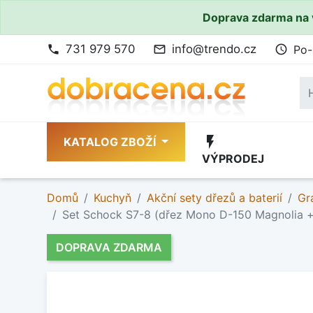
Doprava zdarma na 
731 979 570
info@trendo.cz
Po-
phone
mail_outline
access_time
flash_on
KATALOG ZBOŽÍ
VÝPRODEJ
Domů
Kuchyň
Akční sety dřezů a baterií
Gr
Set Schock S7-8 (dřez Mono D-150 Magnolia +
DOPRAVA ZDARMA