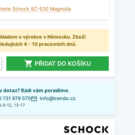
terie Schock SC-530 Magnolia
 skladem u výrobce v Německu. Zboží
dujících 4 - 10 pracovních dnů.

PŘIDAT DO KOŠÍKU
iv dotaz? Rádi vám poradíme.
 731 979 570
info@trendo.cz
mail_outline
 9-12, 13-17