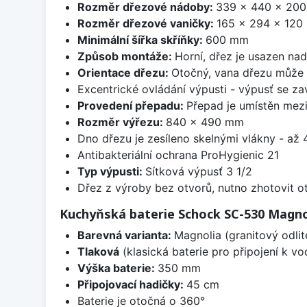
Rozměr dřezové nádoby:
339 x 440 x 20
Rozměr dřezové vaničky:
165 x 294 x 12
Minimální šířka skříňky:
600 mm
Způsob montáže:
Horní, dřez je usazen na
Orientace dřezu:
Otočný, vana dřezu může 
Excentrické ovládání výpusti - výpusť se zav
Provedení přepadu:
Přepad je umístěn mez
Rozměr výřezu:
840 x 490 mm
Dno dřezu je zesíleno skelnými vlákny - až 4
Antibakteriální ochrana ProHygienic 21
Typ výpusti:
Sítková výpusť 3 1/2
Dřez z výroby bez otvorů, nutno zhotovit ot
Kuchyňská baterie Schock SC-530 Magno
Barevná varianta:
Magnolia (granitový odlit
Tlaková
(klasická baterie pro připojení k v
Výška baterie:
350 mm
Připojovací hadičky:
45 cm
Baterie je otočná o 360°