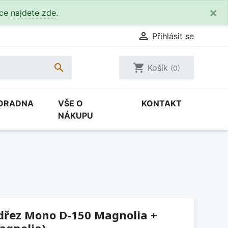
×
kce
najdete zde
.

Přihlásit se

shopping_cart
Košík
(0)
ORADNA
VŠE O
KONTAKT
NÁKUPU
(dřez Mono D-150 Magnolia +