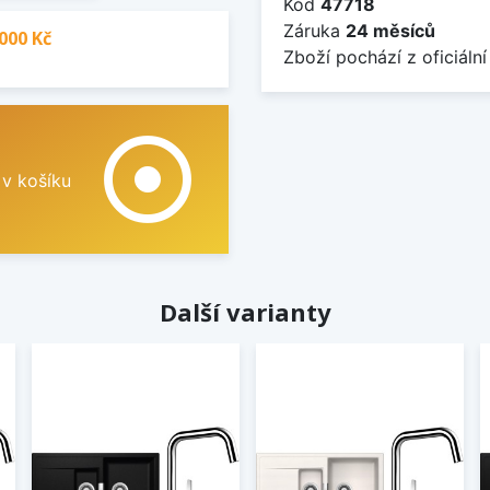
Kód
47718
Záruka
24 měsíců
000 Kč
Zboží pochází z oficiální
adjust
 v košíku
Další varianty