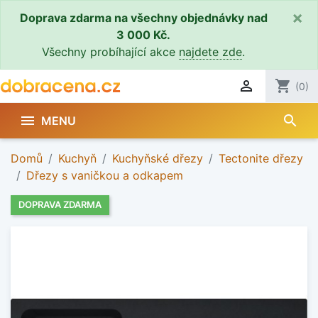
×
Doprava zdarma na všechny objednávky nad
3 000 Kč.
Všechny probíhající akce
najdete zde
.

shopping_cart
(0)
search

MENU
Domů
Kuchyň
Kuchyňské dřezy
Tectonite dřezy
Dřezy s vaničkou a odkapem
DOPRAVA ZDARMA