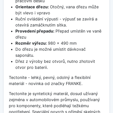
pracovní desku
Orientace dřezu:
Otočný, vana dřezu může
být vlevo i vpravo
Ruční ovládání výpusti - výpusť se zavírá a
otevírá zamáčknutím sítka.
Provedení přepadu:
Přepad umístěn ve vaně
dřezu
Rozměr výřezu:
980 x 490 mm
Do dřezu je možné umístit dávkovač
saponátu.
Dřez z výroby bez otvorů, nutno zhotovit
otvor pro baterii.
Tectonite - lehký, pevný, odolný a flexibilní
materiál - novinka od značky FRANKE.
Tectonite je syntetický materál, dosud užívaný
zejména v automobilovém průmyslu, používaný
pro komponenty, které podléhají težkému
opotřebení. Speciální povrch s příměsí skelných