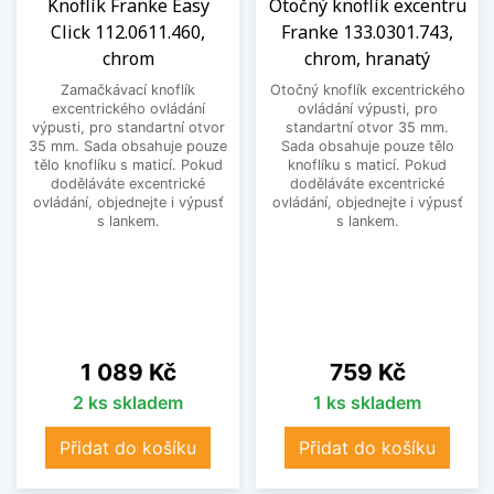
Knoflík Franke Easy
Otočný knoflík excentru
Click 112.0611.460,
Franke 133.0301.743,
chrom
chrom, hranatý
Zamačkávací knoflík
Otočný knoflík excentrického
excentrického ovládání
ovládání výpusti, pro
výpusti, pro standartní otvor
standartní otvor 35 mm.
35 mm. Sada obsahuje pouze
Sada obsahuje pouze tělo
tělo knoflíku s maticí. Pokud
knoflíku s maticí. Pokud
doděláváte excentrické
doděláváte excentrické
ovládání, objednejte i výpusť
ovládání, objednejte i výpusť
s lankem.
s lankem.
Cena
Cena
1 089 Kč
759 Kč
2 ks skladem
1 ks skladem
Přidat do košíku
Přidat do košíku