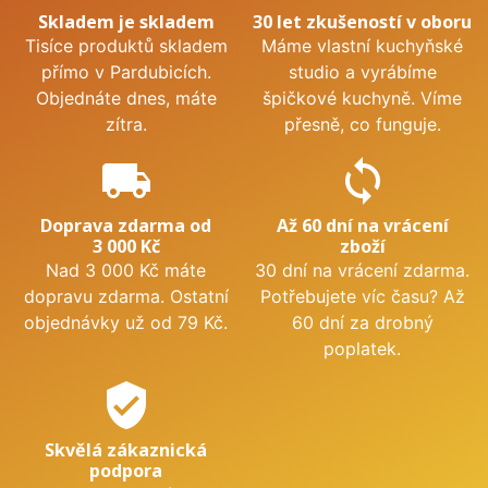
Skladem je skladem
30 let zkušeností v oboru
Tisíce produktů skladem
Máme vlastní kuchyňské
přímo v Pardubicích.
studio a vyrábíme
Objednáte dnes, máte
špičkové kuchyně. Víme
zítra.
přesně, co funguje.
local_shipping
sync
Doprava zdarma od
Až 60 dní na vrácení
3 000 Kč
zboží
Nad 3 000 Kč máte
30 dní na vrácení zdarma.
dopravu zdarma. Ostatní
Potřebujete víc času? Až
objednávky už od 79 Kč.
60 dní za drobný
poplatek.
verified_user
Skvělá zákaznická
podpora