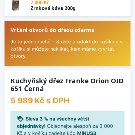
7 000 Kč
Zrnková káva 200g
Vrtání otvorů do dřezu zdarma
Je to jednoduché - vložíte produkt do košíku a v
košíku si můžete naklikat, kam máme vyvrtat
otvory.
Kuchyňský dřez Franke Orion OID
651 Černá
5 989 Kč
s DPH
loyalty
Sleva 3 % na všechny větší
objednávky!
Objednejte alespoň za 8 000
Kč a v košíku zadejte kód
MINUS3
.