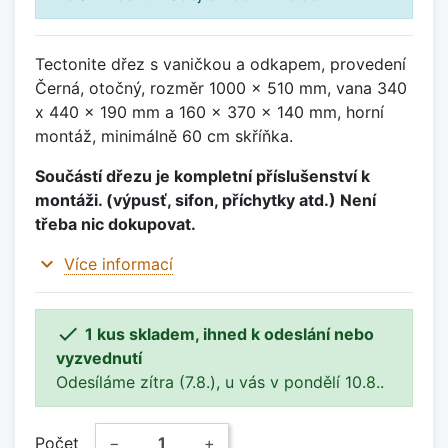
Tectonite dřez s vaničkou a odkapem, provedení
Černá, otočný, rozměr 1000 x 510 mm, vana 340
x 440 x 190 mm a 160 x 370 x 140 mm, horní
montáž, minimálně 60 cm skříňka.
Součástí dřezu je kompletní příslušenství k
montáži. (výpusť, sifon, příchytky atd.) Není
třeba nic dokupovat.
expand_more
Více informací

1 kus skladem, ihned k odeslání nebo
vyzvednutí
Odesíláme zítra (7.8.), u vás v pondělí 10.8..
Počet
−
+