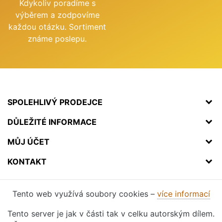
Kdykoliv poradíme s
výběrem a zodpovíme
každou otázku. Sortiment
známe poslepu.
SPOLEHLIVÝ PRODEJCE
DŮLEŽITÉ INFORMACE
MŮJ ÚČET
KONTAKT
Tento web využívá soubory cookies –
více informací
Tento server je jak v části tak v celku autorským dílem.