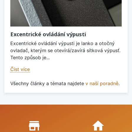
Excentrické ovládání výpusti
Excentrické ovládání výpusti je lanko a otočný
ovladač, kterým se otevírá/zavírá sítková výpusť.
Tento způsob je...
Číst více
Všechny články a témata najdete
v naší poradně
.
Proč nakupovat u nás?
store_mall_directory
home