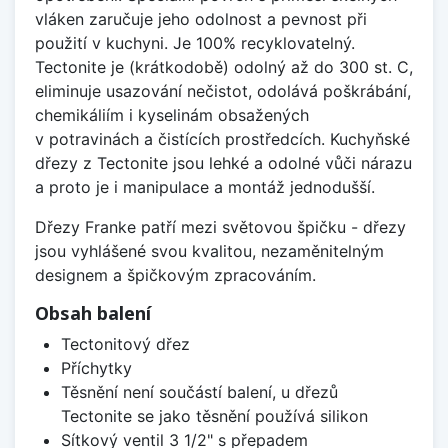
vláken zaručuje jeho odolnost a pevnost při
použití v kuchyni. Je 100% recyklovatelný.
Tectonite je (krátkodobě) odolný až do 300 st. C,
eliminuje usazování nečistot, odolává poškrábání,
chemikáliím i kyselinám obsažených
v potravinách a čistících prostředcích. Kuchyňské
dřezy z Tectonite jsou lehké a odolné vůči nárazu
a proto je i manipulace a montáž jednodušší.
Dřezy Franke patří mezi světovou špičku - dřezy
jsou vyhlášené svou kvalitou, nezaměnitelným
designem a špičkovým zpracováním.
Obsah balení
Tectonitový dřez
Příchytky
Těsnění není součástí balení, u dřezů
Tectonite se jako těsnění používá silikon
Sítkový ventil 3 1/2" s přepadem