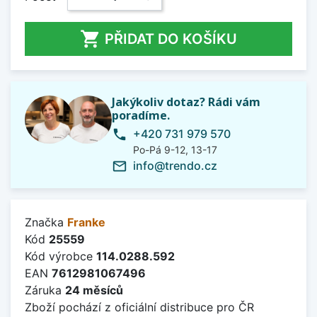

PŘIDAT DO KOŠÍKU
Jakýkoliv dotaz? Rádi vám
poradíme.
+420 731 979 570
phone
Po-Pá 9-12, 13-17
info@trendo.cz
mail_outline
Značka
Franke
Kód
25559
Kód výrobce
114.0288.592
EAN
7612981067496
Záruka
24 měsíců
Zboží pochází z oficiální distribuce pro ČR