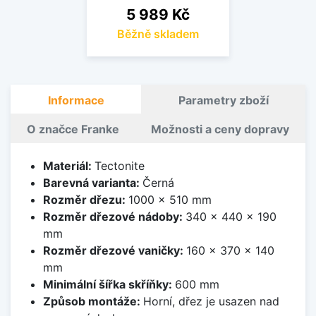
Cena
5 989 Kč
Běžně skladem
Informace
Parametry zboží
O značce Franke
Možnosti a ceny dopravy
Materiál:
Tectonite
Barevná varianta:
Černá
Rozměr dřezu:
1000 x 510 mm
Rozměr dřezové nádoby:
340 x 440 x 190
mm
Rozměr dřezové vaničky:
160 x 370 x 140
mm
Minimální šířka skříňky:
600 mm
Způsob montáže:
Horní, dřez je usazen nad