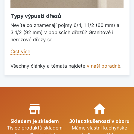
Typy výpustí dřezů
Nevíte co znamenají pojmy 6/4, 1 1/2 (60 mm) a
3 1/2 (92 mm) v popiscích dřezů? Granitové i
nerezové dřezy se...
Číst více
Všechny články a témata najdete
v naší poradně
.
Proč nakupovat u nás?
store_mall_directory
home
Skladem je skladem
30 let zkušeností v oboru
Tisíce produktů skladem
Máme vlastní kuchyňské