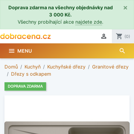
×
Doprava zdarma na všechny objednávky nad
3 000 Kč.
Všechny probíhající akce
najdete zde
.

shopping_cart
(0)
search

MENU
Domů
Kuchyň
Kuchyňské dřezy
Granitové dřezy
Dřezy s odkapem
DOPRAVA ZDARMA