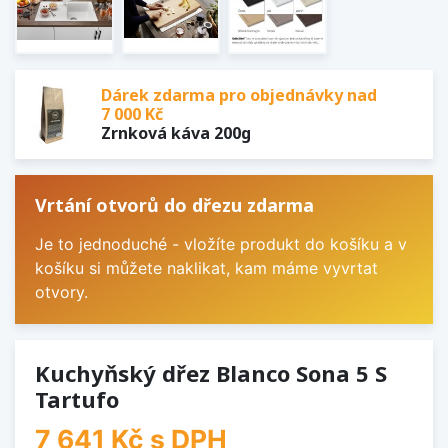
Dárek zdarma pro objednávky nad
7 000 Kč
Zrnková káva 200g
Vrtání otvorů do dřezu zdarma
Je to jednoduché - vložíte produkt do košíku a v
košíku si můžete naklikat, kam máme vyvrtat
otvory.
Kuchyňský dřez Blanco Sona 5 S
Tartufo
7 641 Kč
s DPH