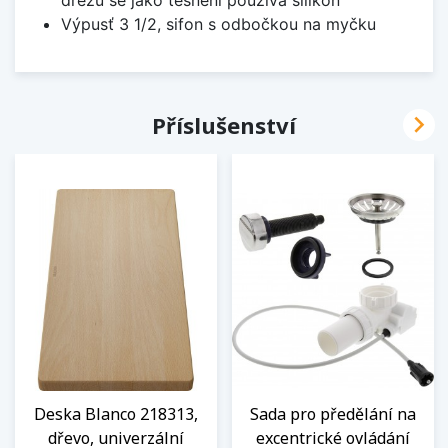
dřezů se jako těsnění používá silikon
Výpusť 3 1/2, sifon s odbočkou na myčku

Příslušenství
Deska Blanco 218313,
Sada pro předělání na
dřevo, univerzální
excentrické ovládání