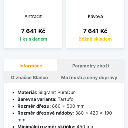
Antracit
Kávová
Cena
Cena
7 641 Kč
7 641 Kč
1 ks skladem
Běžně skladem
Informace
Parametry zboží
O značce Blanco
Možnosti a ceny dopravy
Materiál:
Silgranit PuraDur
Barevná varianta:
Tartufo
Rozměr dřezu:
860 x 500 mm
Rozměr dřezové nádoby:
380 x 420 x 190
mm
Minimální rozměr skříňky:
450 mm