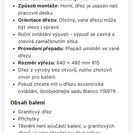
Způsob montáže:
Horní, dřez je usazen nad
pracovní desku
Orientace dřezu:
Otočný, vana dřezu může
být vlevo i vpravo
Ruční ovládání výpusti - výpusť se zavírá a
otevírá zamáčknutím sítka.
Provedení přepadu:
Přepad umístěn ve vaně
dřezu
Rozměr výřezu:
840 x 480 mm R15
Dřez z výroby bez otvorů, nutno zhotovit
otvor pro baterii.
Pokud chcete mít u dřezu excentrické
ovládání, doobjednejte sadu Blanco 118979.
Obsah balení
Granitový dřez
Příchytky
Těsnění není součástí balení, u granitových