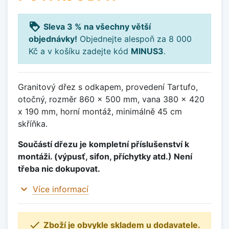
loyalty
Sleva 3 % na všechny větší
objednávky!
Objednejte alespoň za 8 000
Kč a v košíku zadejte kód
MINUS3
.
Granitový dřez s odkapem, provedení Tartufo,
otočný, rozměr 860 x 500 mm, vana 380 x 420
x 190 mm, horní montáž, minimálně 45 cm
skříňka.
Součástí dřezu je kompletní příslušenství k
montáži. (výpusť, sifon, příchytky atd.) Není
třeba nic dokupovat.
expand_more
Více informací

Zboží je obvykle skladem u dodavatele.