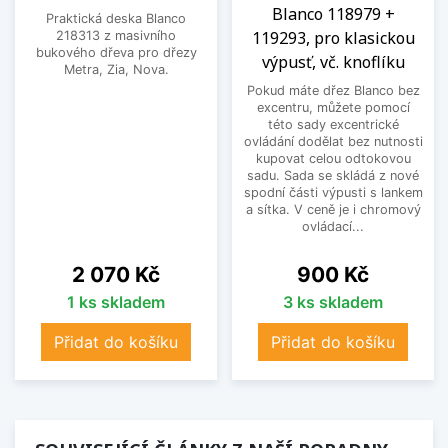
Blanco 118979 +
Praktická deska Blanco
119293, pro klasickou
218313 z masivního
bukového dřeva pro dřezy
výpusť, vč. knoflíku
Metra, Zia, Nova.
Pokud máte dřez Blanco bez
excentru, můžete pomocí
této sady excentrické
ovládání dodělat bez nutnosti
kupovat celou odtokovou
sadu. Sada se skládá z nové
spodní části výpusti s lankem
a sítka. V ceně je i chromový
ovládací...
Cena
Cena
2 070 Kč
900 Kč
1 ks skladem
3 ks skladem
Přidat do košíku
Přidat do košíku