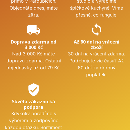
přímo v Pardubicích.
studio a vyrábíme
Objednáte dnes, máte
špičkové kuchyně. Víme
zítra.
přesně, co funguje.
local_shipping
sync
Doprava zdarma od
Až 60 dní na vrácení
3 000 Kč
zboží
Nad 3 000 Kč máte
30 dní na vrácení zdarma.
dopravu zdarma. Ostatní
Potřebujete víc času? Až
objednávky už od 79 Kč.
60 dní za drobný
poplatek.
verified_user
Skvělá zákaznická
podpora
Kdykoliv poradíme s
výběrem a zodpovíme
každou otázku. Sortiment