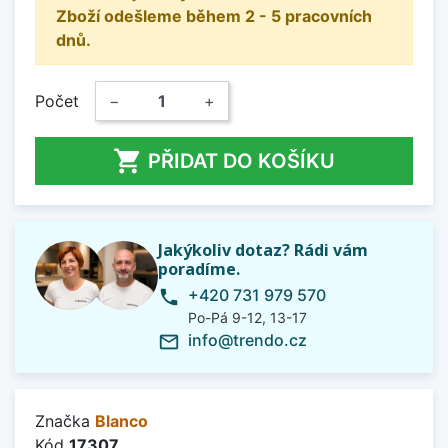
Zboží odešleme během 2 - 5 pracovních
dnů.
Počet
−
+

PŘIDAT DO KOŠÍKU
Jakýkoliv dotaz? Rádi vám
poradíme.
+420 731 979 570
phone
Po-Pá 9-12, 13-17
info@trendo.cz
mail_outline
Značka
Blanco
Kód
17307