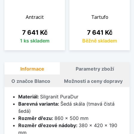
Antracit
Tartufo
Cena
Cena
7 641 Kč
7 641 Kč
1 ks skladem
Běžně skladem
Informace
Parametry zboží
O značce Blanco
Možnosti a ceny dopravy
Materiál:
Silgranit PuraDur
Barevná varianta:
Šedá skála (tmavá čistá
šedá)
Rozměr dřezu:
860 x 500 mm
Rozměr dřezové nádoby:
380 x 420 x 190
mm