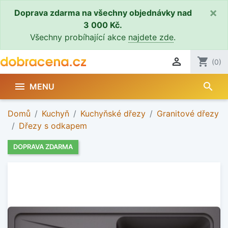
×
Doprava zdarma na všechny objednávky nad
3 000 Kč.
Všechny probíhající akce
najdete zde
.

shopping_cart
(0)
search

MENU
Domů
Kuchyň
Kuchyňské dřezy
Granitové dřezy
Dřezy s odkapem
DOPRAVA ZDARMA