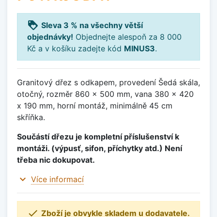
loyalty
Sleva 3 % na všechny větší
objednávky!
Objednejte alespoň za 8 000
Kč a v košíku zadejte kód
MINUS3
.
Granitový dřez s odkapem, provedení Šedá skála,
otočný, rozměr 860 x 500 mm, vana 380 x 420
x 190 mm, horní montáž, minimálně 45 cm
skříňka.
Součástí dřezu je kompletní příslušenství k
montáži. (výpusť, sifon, příchytky atd.) Není
třeba nic dokupovat.
expand_more
Více informací

Zboží je obvykle skladem u dodavatele.