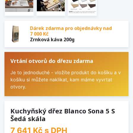
Dárek zdarma pro objednávky nad
7 000 Kč
Zrnková káva 200g
Vrtání otvorů do dřezu zdarma
Je to jednoduché - vložíte produkt do košíku a v
košíku si můžete naklikat, kam máme vyvrtat
otvory.
Kuchyňský dřez Blanco Sona 5 S
Šedá skála
7 641 Kč
s DPH