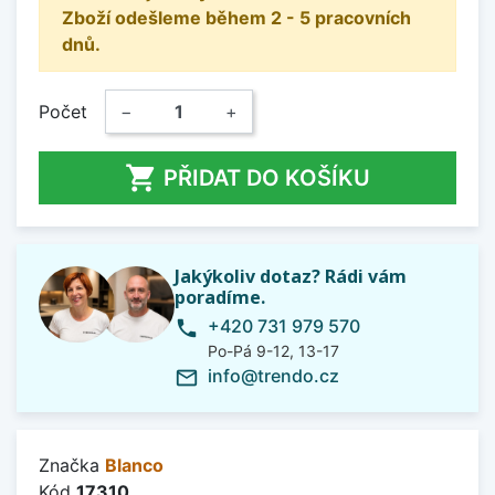
Zboží odešleme během 2 - 5 pracovních
dnů.
Počet
−
+

PŘIDAT DO KOŠÍKU
Jakýkoliv dotaz? Rádi vám
poradíme.
+420 731 979 570
phone
Po-Pá 9-12, 13-17
info@trendo.cz
mail_outline
Značka
Blanco
Kód
17310