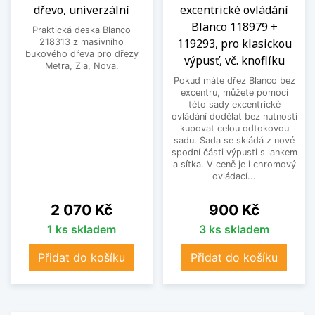
dřevo, univerzální
excentrické ovládání
Blanco 118979 +
Praktická deska Blanco
119293, pro klasickou
218313 z masivního
bukového dřeva pro dřezy
výpusť, vč. knoflíku
Metra, Zia, Nova.
Pokud máte dřez Blanco bez
excentru, můžete pomocí
této sady excentrické
ovládání dodělat bez nutnosti
kupovat celou odtokovou
sadu. Sada se skládá z nové
spodní části výpusti s lankem
a sítka. V ceně je i chromový
ovládací...
Cena
Cena
2 070 Kč
900 Kč
1 ks skladem
3 ks skladem
Přidat do košíku
Přidat do košíku