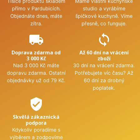
Tisíce produktů skladem
Máme vlastní kuchyňské
přímo v Pardubicích.
studio a vyrábíme
Objednáte dnes, máte
špičkové kuchyně. Víme
zítra.
přesně, co funguje.
local_shipping
sync
Doprava zdarma od
Až 60 dní na vrácení
3 000 Kč
zboží
Nad 3 000 Kč máte
30 dní na vrácení zdarma.
dopravu zdarma. Ostatní
Potřebujete víc času? Až
objednávky už od 79 Kč.
60 dní za drobný
poplatek.
verified_user
Skvělá zákaznická
podpora
Kdykoliv poradíme s
výběrem a zodpovíme