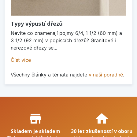
Typy výpustí dřezů
Nevíte co znamenají pojmy 6/4, 1 1/2 (60 mm) a
3 1/2 (92 mm) v popiscích dřezů? Granitové i
nerezové dřezy se...
Číst více
Všechny články a témata najdete
v naší poradně
.
Proč nakupovat u nás?
store_mall_directory
home
Skladem je skladem
30 let zkušeností v oboru