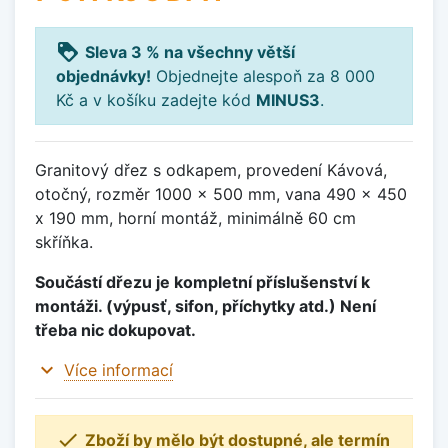
loyalty
Sleva 3 % na všechny větší
objednávky!
Objednejte alespoň za 8 000
Kč a v košíku zadejte kód
MINUS3
.
Granitový dřez s odkapem, provedení Kávová,
otočný, rozměr 1000 x 500 mm, vana 490 x 450
x 190 mm, horní montáž, minimálně 60 cm
skříňka.
Součástí dřezu je kompletní příslušenství k
montáži. (výpusť, sifon, příchytky atd.) Není
třeba nic dokupovat.
expand_more
Více informací

Zboží by mělo být dostupné, ale termín