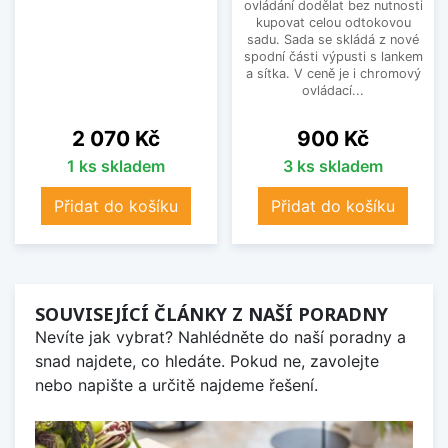
ovládání dodělat bez nutnosti
kupovat celou odtokovou
sadu. Sada se skládá z nové
spodní části výpusti s lankem
a sítka. V ceně je i chromový
ovládací...
Cena
Cena
2 070 Kč
900 Kč
1 ks skladem
3 ks skladem
Přidat do košíku
Přidat do košíku
SOUVISEJÍCÍ ČLÁNKY Z NAŠÍ PORADNY
Nevíte jak vybrat? Nahlédněte do naší poradny a
snad najdete, co hledáte. Pokud ne, zavolejte
nebo napište a určitě najdeme řešení.