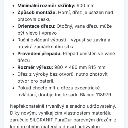
Minimální rozměr skříňky:
600 mm
Způsob montáže:
Horní, dřez je usazen nad
pracovní desku
Orientace dřezu:
Otočný, vana dřezu může
být vlevo i vpravo
Ruční ovládání výpusti - výpusť se zavírá a
otevírá zamáčknutím sítka.
Provedení přepadu:
Přepad umístěn ve vaně
dřezu
Rozměr výřezu:
980 x 480 mm R15 mm
Dřez z výroby bez otvorů, nutno zhotovit
otvor pro baterii.
Pokud chcete mít u dřezu excentrické
ovládání, doobjednejte sadu Blanco 118979.
Nepřekonatelně trvanlivý a snadno udržovatelný.
Díky novým, vynikajícím vlastnostem materiálu,
zaručuje SILGRANIT PuraDur barevným dřezům z
kompozitního materiálu dosud nebývalou