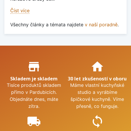
Číst více
Všechny články a témata najdete
v naší poradně
.
Proč nakupovat u nás?
store_mall_directory
home
Skladem je skladem
30 let zkušeností v oboru
Tisíce produktů skladem
Máme vlastní kuchyňské
přímo v Pardubicích.
studio a vyrábíme
Objednáte dnes, máte
špičkové kuchyně. Víme
zítra.
přesně, co funguje.
local_shipping
sync