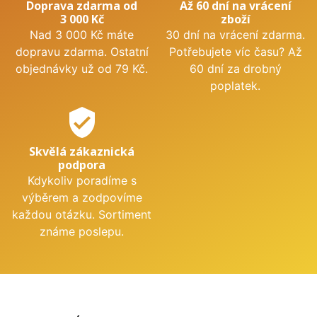
Doprava zdarma od
Až 60 dní na vrácení
3 000 Kč
zboží
Nad 3 000 Kč máte
30 dní na vrácení zdarma.
dopravu zdarma. Ostatní
Potřebujete víc času? Až
objednávky už od 79 Kč.
60 dní za drobný
poplatek.
verified_user
Skvělá zákaznická
podpora
Kdykoliv poradíme s
výběrem a zodpovíme
každou otázku. Sortiment
známe poslepu.