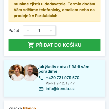
musíme zjistit u dodavatele. Termín dodání
Vám sdělíme telefonicky, emailem nebo na
prodejně v Pardubicích.
Počet
−
+

PŘIDAT DO KOŠÍKU
Jakýkoliv dotaz? Rádi vám
poradíme.
+420 731 979 570
phone
Po-Pá 9-12, 13-17
info@trendo.cz
mail_outline
Značka
Blanco