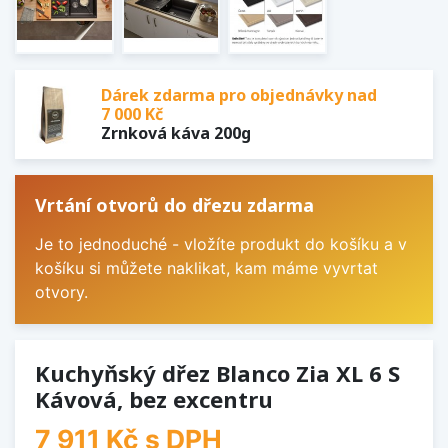
Dárek zdarma pro objednávky nad
7 000 Kč
Zrnková káva 200g
Vrtání otvorů do dřezu zdarma
Je to jednoduché - vložíte produkt do košíku a v
košíku si můžete naklikat, kam máme vyvrtat
otvory.
Kuchyňský dřez Blanco Zia XL 6 S
Kávová, bez excentru
7 911 Kč
s DPH