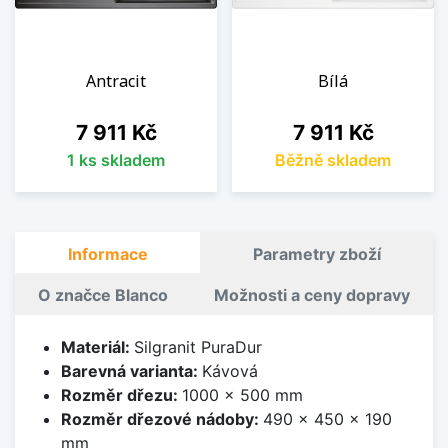
Antracit
Bílá
Cena
Cena
7 911 Kč
7 911 Kč
1 ks skladem
Běžně skladem
Informace
Parametry zboží
O značce Blanco
Možnosti a ceny dopravy
Materiál:
Silgranit PuraDur
Barevná varianta:
Kávová
Rozměr dřezu:
1000 x 500 mm
Rozměr dřezové nádoby:
490 x 450 x 190
mm