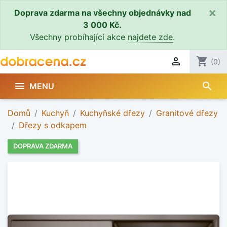
×
Doprava zdarma na všechny objednávky nad
3 000 Kč.
Všechny probíhající akce
najdete zde
.

shopping_cart
(0)
search

MENU
Domů
Kuchyň
Kuchyňské dřezy
Granitové dřezy
Dřezy s odkapem
DOPRAVA ZDARMA