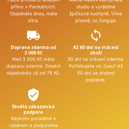
přímo v Pardubicích.
studio a vyrábíme
Objednáte dnes, máte
špičkové kuchyně. Víme
zítra.
přesně, co funguje.
local_shipping
sync
Doprava zdarma od
Až 60 dní na vrácení
3 000 Kč
zboží
Nad 3 000 Kč máte
30 dní na vrácení zdarma.
dopravu zdarma. Ostatní
Potřebujete víc času? Až
objednávky už od 79 Kč.
60 dní za drobný
poplatek.
verified_user
Skvělá zákaznická
podpora
Kdykoliv poradíme s
výběrem a zodpovíme