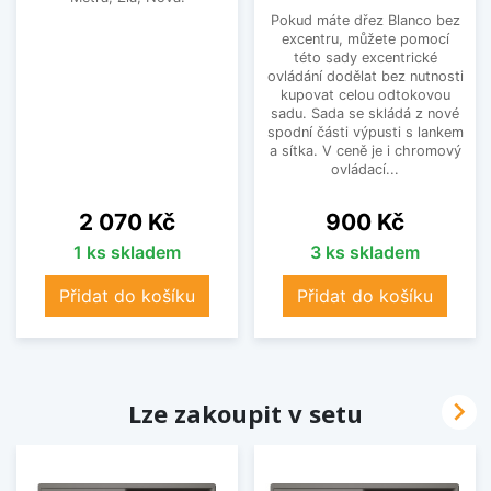
Pokud máte dřez Blanco bez
excentru, můžete pomocí
této sady excentrické
ovládání dodělat bez nutnosti
kupovat celou odtokovou
sadu. Sada se skládá z nové
spodní části výpusti s lankem
a sítka. V ceně je i chromový
ovládací...
Cena
Cena
2 070 Kč
900 Kč
1 ks skladem
3 ks skladem
Přidat do košíku
Přidat do košíku

Lze zakoupit v setu