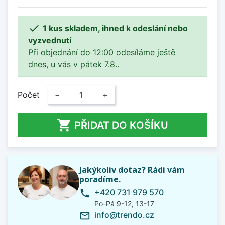

1 kus skladem, ihned k odeslání nebo
vyzvednutí
Při objednání do 12:00 odesíláme ještě
dnes, u vás v pátek 7.8..
Počet
−
+

PŘIDAT DO KOŠÍKU
Jakýkoliv dotaz? Rádi vám
poradíme.
+420 731 979 570
phone
Po-Pá 9-12, 13-17
info@trendo.cz
mail_outline