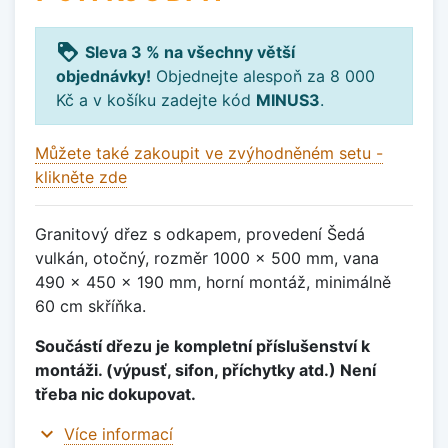
loyalty
Sleva 3 % na všechny větší
objednávky!
Objednejte alespoň za 8 000
Kč a v košíku zadejte kód
MINUS3
.
Můžete také zakoupit ve zvýhodněném setu -
klikněte zde
Granitový dřez s odkapem, provedení Šedá
vulkán, otočný, rozměr 1000 x 500 mm, vana
490 x 450 x 190 mm, horní montáž, minimálně
60 cm skříňka.
Součástí dřezu je kompletní příslušenství k
montáži. (výpusť, sifon, příchytky atd.) Není
třeba nic dokupovat.
expand_more
Více informací