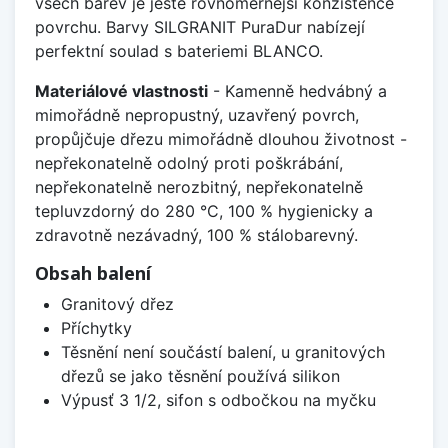
všech barev je ještě rovnoměrnější konzistence
povrchu. Barvy SILGRANIT PuraDur nabízejí
perfektní soulad s bateriemi BLANCO.
Materiálové vlastnosti
- Kamenně hedvábný a
mimořádně nepropustný, uzavřený povrch,
propůjčuje dřezu mimořádně dlouhou životnost -
nepřekonatelně odolný proti poškrábání,
nepřekonatelně nerozbitný, nepřekonatelně
tepluvzdorný do 280 °C, 100 % hygienicky a
zdravotně nezávadný, 100 % stálobarevný.
Obsah balení
Granitový dřez
Příchytky
Těsnění není součástí balení, u granitových
dřezů se jako těsnění používá silikon
Výpusť 3 1/2, sifon s odbočkou na myčku