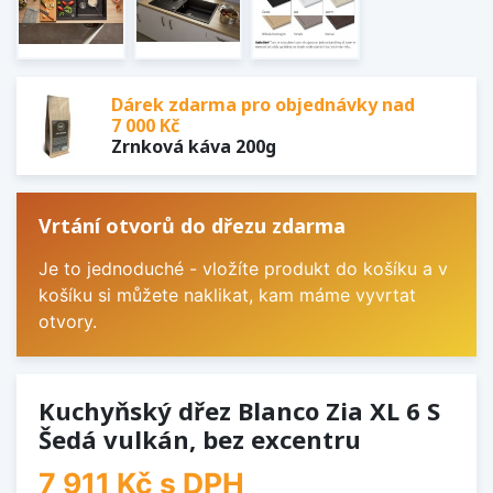
Dárek zdarma pro objednávky nad
7 000 Kč
Zrnková káva 200g
Vrtání otvorů do dřezu zdarma
Je to jednoduché - vložíte produkt do košíku a v
košíku si můžete naklikat, kam máme vyvrtat
otvory.
Kuchyňský dřez Blanco Zia XL 6 S
Šedá vulkán, bez excentru
7 911 Kč
s DPH