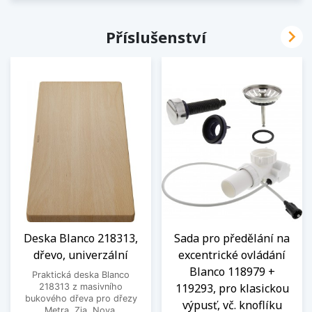

Příslušenství
Deska Blanco 218313,
Sada pro předělání na
dřevo, univerzální
excentrické ovládání
Blanco 118979 +
Praktická deska Blanco
119293, pro klasickou
218313 z masivního
bukového dřeva pro dřezy
výpusť, vč. knoflíku
Metra, Zia, Nova.