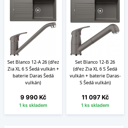
Set Blanco 12-A 26 (dřez
Set Blanco 12-B 26
Zia XL 6 S Šedá vulkán +
(dřez Zia XL 6 S Šedá
baterie Daras Šedá
vulkán + baterie Daras-
vulkán)
S Šedá vulkán)
Cena
Cena
9 990 Kč
11 097 Kč
1 ks skladem
1 ks skladem