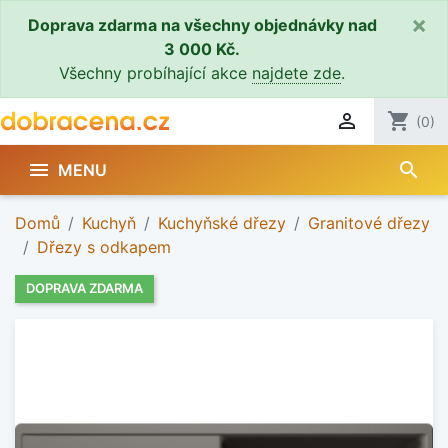
×
Doprava zdarma na všechny objednávky nad
3 000 Kč.
Všechny probíhající akce
najdete zde
.

shopping_cart
(0)
search

MENU
Domů
Kuchyň
Kuchyňské dřezy
Granitové dřezy
Dřezy s odkapem
DOPRAVA ZDARMA