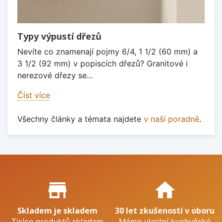
Typy výpustí dřezů
Nevíte co znamenají pojmy 6/4, 1 1/2 (60 mm) a
3 1/2 (92 mm) v popiscích dřezů? Granitové i
nerezové dřezy se...
Číst více
Všechny články a témata najdete
v naší poradně
.
Proč nakupovat u nás?
store_mall_directory
home
Skladem je skladem
30 let zkušeností v oboru
Tisíce produktů skladem
Máme vlastní kuchyňské