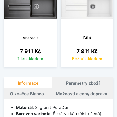
Antracit
Bílá
Cena
Cena
7 911 Kč
7 911 Kč
1 ks skladem
Běžně skladem
Informace
Parametry zboží
O značce Blanco
Možnosti a ceny dopravy
Materiál:
Silgranit PuraDur
Barevná varianta:
Šedá vulkán (čistá šedá)