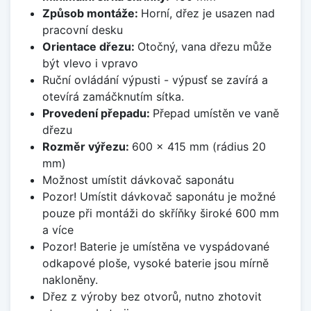
Způsob montáže:
Horní, dřez je usazen nad
pracovní desku
Orientace dřezu:
Otočný, vana dřezu může
být vlevo i vpravo
Ruční ovládání výpusti - výpusť se zavírá a
otevírá zamáčknutím sítka.
Provedení přepadu:
Přepad umístěn ve vaně
dřezu
Rozměr výřezu:
600 x 415 mm (rádius 20
mm)
Možnost umístit dávkovač saponátu
Pozor! Umístit dávkovač saponátu je možné
pouze při montáži do skříňky široké 600 mm
a více
Pozor! Baterie je umístěna ve vyspádované
odkapové ploše, vysoké baterie jsou mírně
nakloněny.
Dřez z výroby bez otvorů, nutno zhotovit