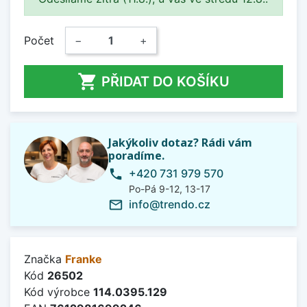
Počet
−
+

PŘIDAT DO KOŠÍKU
Jakýkoliv dotaz? Rádi vám
poradíme.
+420 731 979 570
phone
Po-Pá 9-12, 13-17
info@trendo.cz
mail_outline
Značka
Franke
Kód
26502
Kód výrobce
114.0395.129