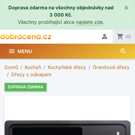
×
Doprava zdarma na všechny objednávky nad
3 000 Kč.
Všechny probíhající akce
najdete zde
.

shopping_cart
(0)
search

MENU
Domů
Kuchyň
Kuchyňské dřezy
Granitové dřezy
Dřezy s odkapem
DOPRAVA ZDARMA