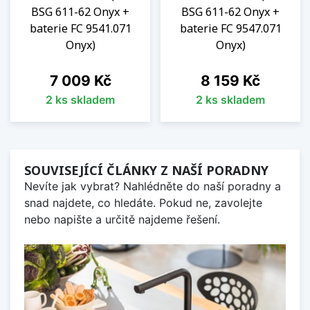
BSG 611-62 Onyx +
BSG 611-62 Onyx +
baterie FC 9541.071
baterie FC 9547.071
Onyx)
Onyx)
Cena
Cena
7 009 Kč
8 159 Kč
2 ks skladem
2 ks skladem
SOUVISEJÍCÍ ČLÁNKY Z NAŠÍ PORADNY
Nevíte jak vybrat? Nahlédněte do naší poradny a
snad najdete, co hledáte. Pokud ne, zavolejte
nebo napište a určitě najdeme řešení.