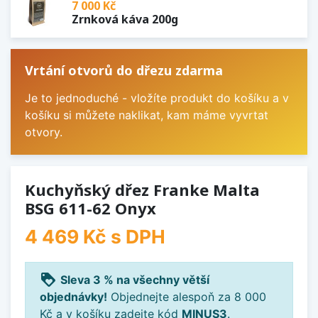
7 000 Kč
Zrnková káva 200g
Vrtání otvorů do dřezu zdarma
Je to jednoduché - vložíte produkt do košíku a v
košíku si můžete naklikat, kam máme vyvrtat
otvory.
Kuchyňský dřez Franke Malta
BSG 611-62 Onyx
4 469 Kč
s DPH
loyalty
Sleva 3 % na všechny větší
objednávky!
Objednejte alespoň za 8 000
Kč a v košíku zadejte kód
MINUS3
.