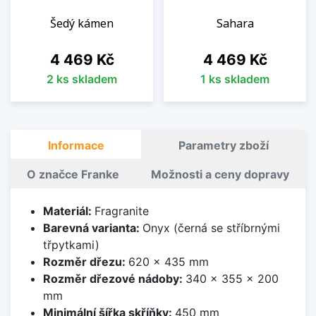
Šedý kámen
Sahara
Cena
Cena
4 469 Kč
4 469 Kč
2 ks skladem
1 ks skladem
Informace
Parametry zboží
O značce Franke
Možnosti a ceny dopravy
Materiál:
Fragranite
Barevná varianta:
Onyx (černá se stříbrnými
třpytkami)
Rozměr dřezu:
620 x 435 mm
Rozměr dřezové nádoby:
340 x 355 x 200
mm
Minimální šířka skříňky:
450 mm