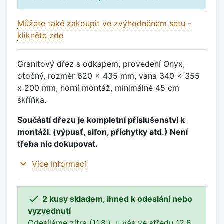
Můžete také zakoupit ve zvýhodněném setu -
klikněte zde
Granitový dřez s odkapem, provedení Onyx,
otočný, rozměr 620 x 435 mm, vana 340 x 355
x 200 mm, horní montáž, minimálně 45 cm
skříňka.
Součástí dřezu je kompletní příslušenství k
montáži. (výpusť, sifon, příchytky atd.) Není
třeba nic dokupovat.
expand_more
Více informací

2 kusy skladem, ihned k odeslání nebo
vyzvednutí
Odesíláme zítra (11.8.), u vás ve středu 12.8..