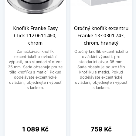
Knoflík Franke Easy
Otočný knoflík excentru
Click 112.0611.460,
Franke 133.0301.743,
chrom
chrom, hranatý
Zamačkávací knoflík
Otočný knoflík excentrického
excentrického ovládání
ovládání výpusti, pro
výpusti, pro standartní otvor
standartní otvor 35 mm.
35 mm. Sada obsahuje pouze
Sada obsahuje pouze tělo
tělo knoflíku s maticí. Pokud
knoflíku s maticí. Pokud
doděláváte excentrické
doděláváte excentrické
ovládání, objednejte i výpusť
ovládání, objednejte i výpusť
s lankem.
s lankem.
Cena
Cena
1 089 Kč
759 Kč