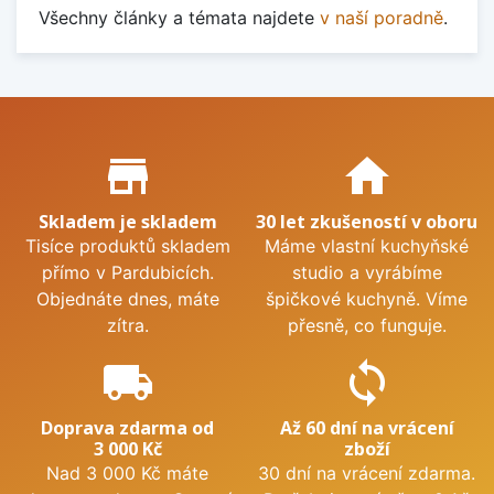
Všechny články a témata najdete
v naší poradně
.
Proč nakupovat u nás?
store_mall_directory
home
Skladem je skladem
30 let zkušeností v oboru
Tisíce produktů skladem
Máme vlastní kuchyňské
přímo v Pardubicích.
studio a vyrábíme
Objednáte dnes, máte
špičkové kuchyně. Víme
zítra.
přesně, co funguje.
local_shipping
sync
Doprava zdarma od
Až 60 dní na vrácení
3 000 Kč
zboží
Nad 3 000 Kč máte
30 dní na vrácení zdarma.