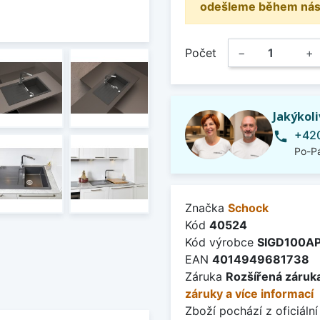
odešleme během násle
Počet
−
+
Jakýkol
+420
phone
Po-Pá
Značka
Schock
Kód
40524
Kód výrobce
SIGD100A
EAN
4014949681738
Záruka
Rozšířená záruka
záruky a více informací
Zboží pochází z oficiální