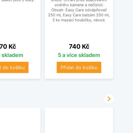
vodního kamene a nečistot.
dí
Obsah: Easy Care odvápňovač
250 ml, Easy Care balzám 250 ml,
3 ks mazací houbičky, návod.
ena
Cena
70 Kč
740 Kč
s skladem
5 a více skladem
t do košíku
Přidat do košíku
