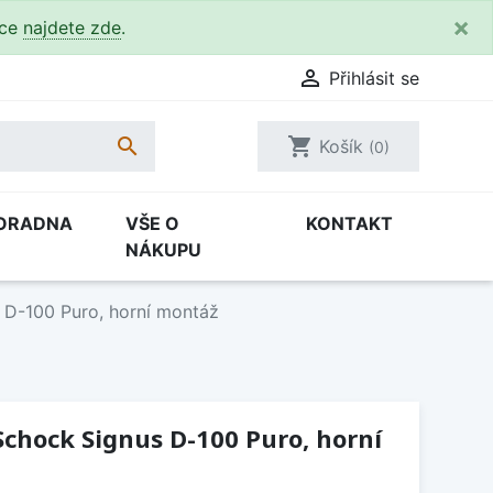
×
kce
najdete zde
.

Přihlásit se

shopping_cart
Košík
(0)
ORADNA
VŠE O
KONTAKT
NÁKUPU
 D-100 Puro, horní montáž
chock Signus D-100 Puro, horní