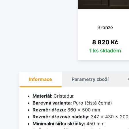
Bronze
Cena
8 820 Kč
1 ks skladem
Informace
Parametry zboží
Materiál:
Cristadur
Barevná varianta:
Puro (čistá černá)
Rozměr dřezu:
860 x 500 mm
Rozměr dřezové nádoby:
347 x 430 x 20
Minimální šířka skříňky:
450 mm