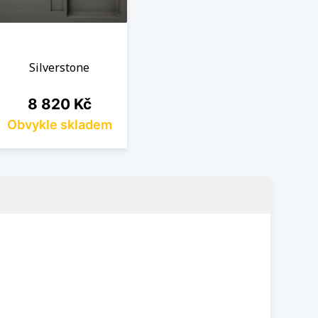
Silverstone
Cena
8 820 Kč
Obvykle skladem