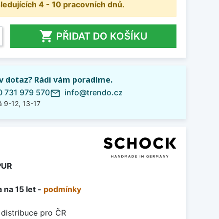
dujících 4 - 10 pracovních dnů.

PŘIDAT DO KOŠÍKU
iv dotaz? Rádi vám poradíme.
 731 979 570
info@trendo.cz
mail_outline
 9-12, 13-17
PUR
 na 15 let -
podmínky
 distribuce pro ČR