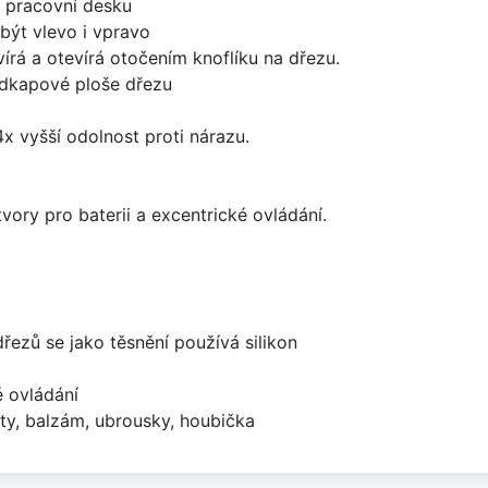
d pracovní desku
být vlevo i vpravo
írá a otevírá otočením knoflíku na dřezu.
odkapové ploše dřezu
x vyšší odolnost proti nárazu.
vory pro baterii a excentrické ovládání.
dřezů se jako těsnění používá silikon
é ovládání
ty, balzám, ubrousky, houbička