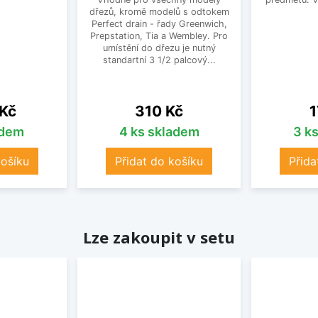
dřezů, kromě modelů s odtokem
Perfect drain - řady Greenwich,
Prepstation, Tia a Wembley. Pro
umístění do dřezu je nutný
standartní 3 1/2 palcový...
Cena
C
 Kč
310 Kč
1
adem
4 ks skladem
3 k
košíku
Přidat do košíku
Přida
Lze zakoupit v setu