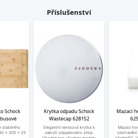
Příslušenství
ko Schock
Krytka odpadu Schock
Mazací h
mbusové
Wastecap 628152
629
 stabilního
Elegantní nerezová krytka k
Mazací ho
0 x 300 x 25
zakrytí odpadového sítka.
odstranění
Vhodné pro všechny modely
předmětů. V 