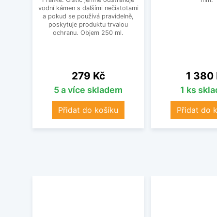
vodní kámen s dalšími nečistotami
a pokud se používá pravidelně,
poskytuje produktu trvalou
ochranu. Objem 250 ml.
Cena
Cena
279 Kč
1 380
5 a více skladem
1 ks skl
Přidat do košíku
Přidat do 