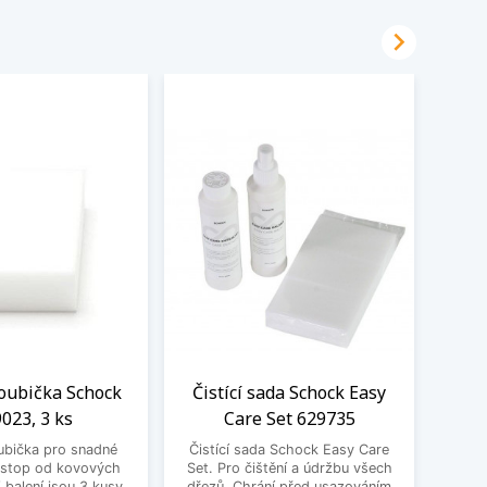

oubička Schock
Čistící sada Schock Easy
023, 3 ks
Care Set 629735
Zesvě
ubička pro snadné
Čistící sada Schock Easy Care
Schock
 stop od kovových
Set. Pro čištění a údržbu všech
bě
balení jsou 3 kusy.
dřezů. Chrání před usazováním
všechn