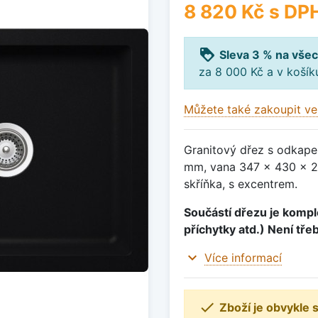
8 820 Kč
s DP
loyalty
Sleva 3 % na všec
za 8 000 Kč a v koší
Můžete také zakoupit ve
Granitový dřez s odkape
mm, vana 347 x 430 x 2
skříňka, s excentrem.
Součástí dřezu je komple
příchytky atd.) Není tře
expand_more
Více informací

Zboží je obvykle