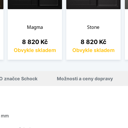
Magma
Stone
Cena
Cena
8 820 Kč
8 820 Kč
Obvykle skladem
Obvykle skladem
O značce Schock
Možnosti a ceny dopravy
0 mm