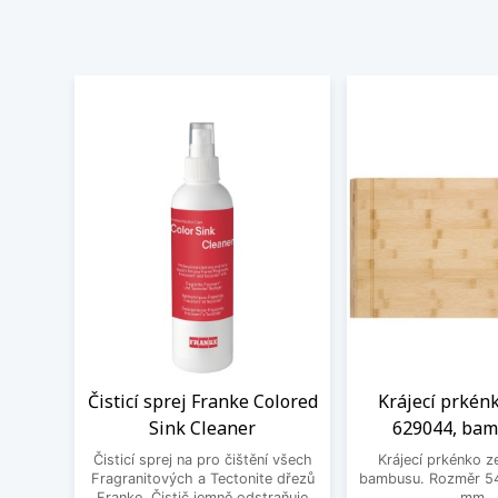
Čisticí sprej Franke Colored
Krájecí prkén
Sink Cleaner
629044, ba
Čisticí sprej na pro čištění všech
Krájecí prkénko ze
Fragranitových a Tectonite dřezů
bambusu. Rozměr 54
Franke. Čistič jemně odstraňuje
mm.