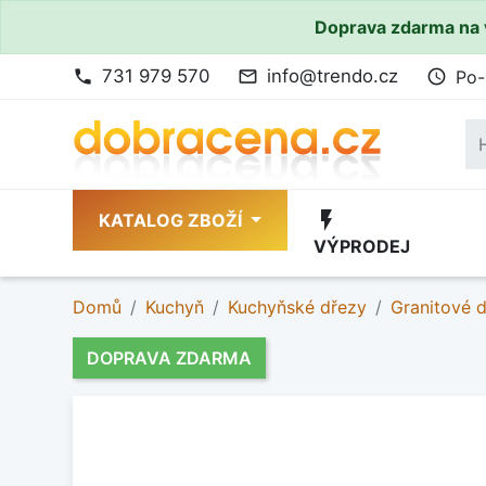
Doprava zdarma na 
731 979 570
info@trendo.cz
Po-
phone
mail_outline
access_time
flash_on
KATALOG ZBOŽÍ
VÝPRODEJ
Domů
Kuchyň
Kuchyňské dřezy
Granitové 
DOPRAVA ZDARMA