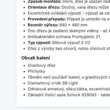
Způsob montáže:
Horní, dřez je usazen na
Orientace dřezu:
Otočný, vana dřezu může 
Excentrické ovládání výpusti - výpusť se zav
Provedení přepadu:
Přepad je umístěn na 
Rozměr výřezu:
840 x 480 mm
Dno dřezu je zesíleno skelnými vlákny - až 4
Antibakteriální ochrana ProHygienic 21
Typ výpusti:
Sítková výpusť 3 1/2
Dřez z výroby bez otvorů, nutno zhotovit ot
Obsah balení
Granitový dřez
Příchytky
Těsnění není součástí balení, u granitových 
Diamantový vrták SB Light
Odtokové armatury, sítko/zátka, excentrick
Základní čistící sada Schock 629093 - table