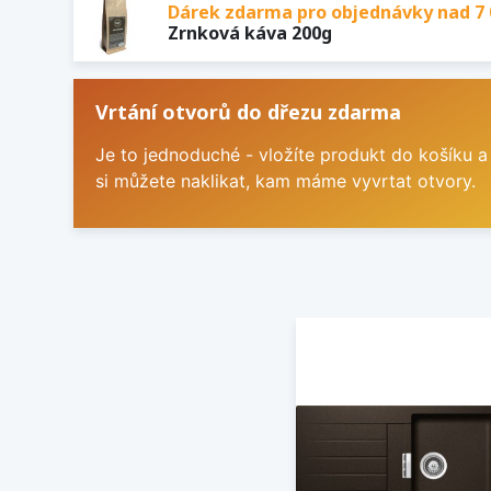
Dárek zdarma pro objednávky nad 7 
Zrnková káva 200g
Vrtání otvorů do dřezu zdarma
Je to jednoduché - vložíte produkt do košíku a
si můžete naklikat, kam máme vyvrtat otvory.