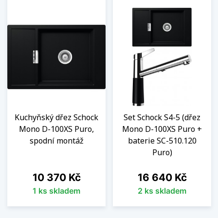
Kuchyňský dřez Schock
Set Schock S4-5 (dřez
Mono D-100XS Puro,
Mono D-100XS Puro +
spodní montáž
baterie SC-510.120
Puro)
Cena
Cena
10 370 Kč
16 640 Kč
1 ks skladem
2 ks skladem