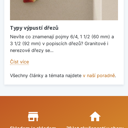
Typy výpustí dřezů
Nevíte co znamenají pojmy 6/4, 1 1/2 (60 mm) a
3 1/2 (92 mm) v popiscích dřezů? Granitové i
nerezové dřezy se...
Číst více
Všechny články a témata najdete
v naší poradně
.
Proč nakupovat u nás?
store_mall_directory
home