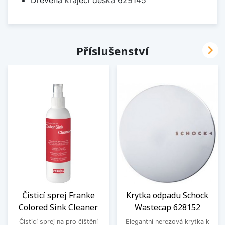

Příslušenství
Čisticí sprej Franke
Krytka odpadu Schock
Colored Sink Cleaner
Wastecap 628152
Čisticí sprej na pro čištění
Elegantní nerezová krytka k