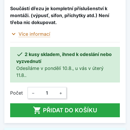
Součástí dřezu je kompletní příslušenství k
montáži. (výpusť, sifon, příchytky atd.) Není
třeba nic dokupovat.
expand_more
Více informací

2 kusy skladem, ihned k odeslání nebo
vyzvednutí
Odesíláme v pondělí 10.8., u vás v úterý
11.8..
Počet
−
+

PŘIDAT DO KOŠÍKU