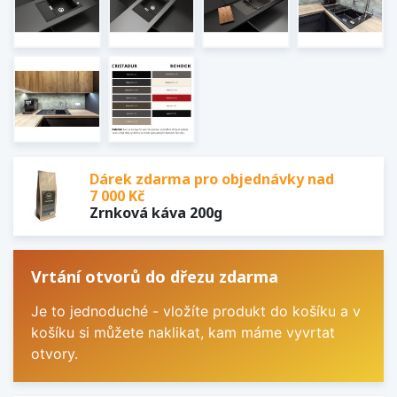
Dárek zdarma pro objednávky nad
7 000 Kč
Zrnková káva 200g
Vrtání otvorů do dřezu zdarma
Je to jednoduché - vložíte produkt do košíku a v
košíku si můžete naklikat, kam máme vyvrtat
otvory.