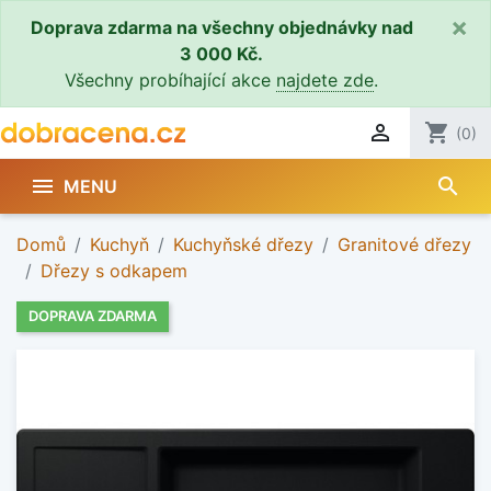
×
Doprava zdarma na všechny objednávky nad
3 000 Kč.
Všechny probíhající akce
najdete zde
.

shopping_cart
(0)
search

MENU
Domů
Kuchyň
Kuchyňské dřezy
Granitové dřezy
Dřezy s odkapem
DOPRAVA ZDARMA