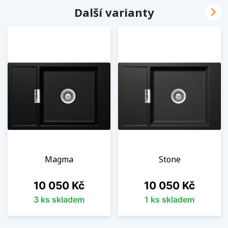

Další varianty
Magma
Stone
Cena
Cena
10 050 Kč
10 050 Kč
3 ks skladem
1 ks skladem