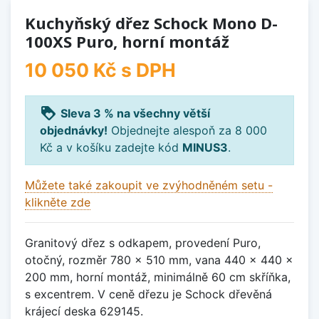
Kuchyňský dřez Schock Mono D-
100XS Puro, horní montáž
10 050 Kč
s DPH
loyalty
Sleva 3 % na všechny větší
objednávky!
Objednejte alespoň za 8 000
Kč a v košíku zadejte kód
MINUS3
.
Můžete také zakoupit ve zvýhodněném setu -
klikněte zde
Granitový dřez s odkapem, provedení Puro,
otočný, rozměr 780 x 510 mm, vana 440 x 440 x
200 mm, horní montáž, minimálně 60 cm skříňka,
s excentrem. V ceně dřezu je Schock dřevěná
krájecí deska 629145.