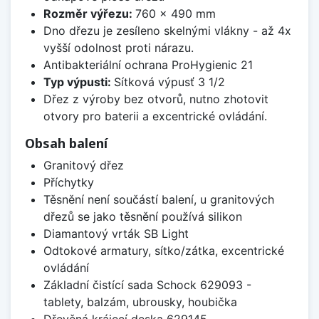
Rozměr výřezu:
760 x 490 mm
Dno dřezu je zesíleno skelnými vlákny - až 4x
vyšší odolnost proti nárazu.
Antibakteriální ochrana ProHygienic 21
Typ výpusti:
Sítková výpusť 3 1/2
Dřez z výroby bez otvorů, nutno zhotovit
otvory pro baterii a excentrické ovládání.
Obsah balení
Granitový dřez
Příchytky
Těsnění není součástí balení, u granitových
dřezů se jako těsnění používá silikon
Diamantový vrták SB Light
Odtokové armatury, sítko/zátka, excentrické
ovládání
Základní čistící sada Schock 629093 -
tablety, balzám, ubrousky, houbička
Dřevěná krájecí deska 629145