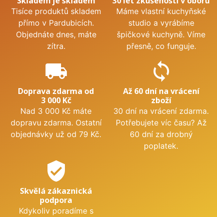
Skladem je skladem
30 let zkušeností v oboru
Tisíce produktů skladem
Máme vlastní kuchyňské
přímo v Pardubicích.
studio a vyrábíme
Objednáte dnes, máte
špičkové kuchyně. Víme
zítra.
přesně, co funguje.
local_shipping
sync
Doprava zdarma od
Až 60 dní na vrácení
3 000 Kč
zboží
Nad 3 000 Kč máte
30 dní na vrácení zdarma.
dopravu zdarma. Ostatní
Potřebujete víc času? Až
objednávky už od 79 Kč.
60 dní za drobný
poplatek.
verified_user
Skvělá zákaznická
podpora
Kdykoliv poradíme s