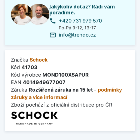
Jakýkoliv dotaz? Rádi vám
poradíme.
+420 731 979 570
phone
Po-Pá 9-12, 13-17
info@trendo.cz
mail_outline
Značka
Schock
Kód
41703
Kód výrobce
MOND100XSAPUR
EAN
4014949677007
Záruka
Rozšířená záruka na 15 let -
podmínky
záruky a více informací
Zboží pochází z oficiální distribuce pro ČR