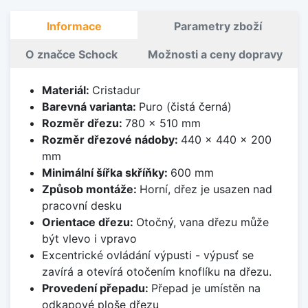
Informace
Parametry zboží
O značce Schock
Možnosti a ceny dopravy
Materiál:
Cristadur
Barevná varianta:
Puro (čistá černá)
Rozměr dřezu:
780 x 510 mm
Rozměr dřezové nádoby:
440 x 440 x 200
mm
Minimální šířka skříňky:
600 mm
Způsob montáže:
Horní, dřez je usazen nad
pracovní desku
Orientace dřezu:
Otočný, vana dřezu může
být vlevo i vpravo
Excentrické ovládání výpusti - výpusť se
zavírá a otevírá otočením knoflíku na dřezu.
Provedení přepadu:
Přepad je umístěn na
odkapové ploše dřezu