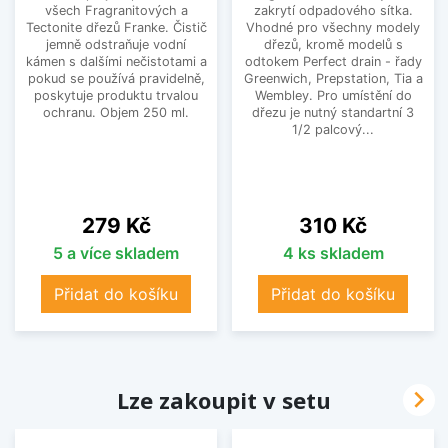
všech Fragranitových a
zakrytí odpadového sítka.
Tectonite dřezů Franke. Čistič
Vhodné pro všechny modely
jemně odstraňuje vodní
dřezů, kromě modelů s
kámen s dalšími nečistotami a
odtokem Perfect drain - řady
pokud se používá pravidelně,
Greenwich, Prepstation, Tia a
poskytuje produktu trvalou
Wembley. Pro umístění do
ochranu. Objem 250 ml.
dřezu je nutný standartní 3
1/2 palcový...
Cena
Cena
279 Kč
310 Kč
5 a více skladem
4 ks skladem
Přidat do košíku
Přidat do košíku

Lze zakoupit v setu