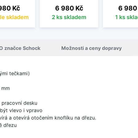
na
Cena
Cena
980 Kč
6 980 Kč
6 980
le skladem
2 ks skladem
1 ks skl
O značce Schock
Možnosti a ceny dopravy
lými tečkami)
0 mm
d pracovní desku
být vlevo i vpravo
írá a otevírá otočením knoflíku na dřezu.
ě dřezu