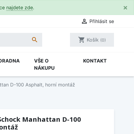
×
kce
najdete zde
.

Přihlásit se

shopping_cart
Košík
(0)
ORADNA
VŠE O
KONTAKT
NÁKUPU
tan D-100 Asphalt, horní montáž
Schock Manhattan D-100
montáž