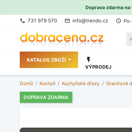
Doprava zdarma na 
731 979 570
info@trendo.cz
Po-
phone
mail_outline
access_time
flash_on
KATALOG ZBOŽÍ
VÝPRODEJ
Domů
Kuchyň
Kuchyňské dřezy
Granitové 
DOPRAVA ZDARMA