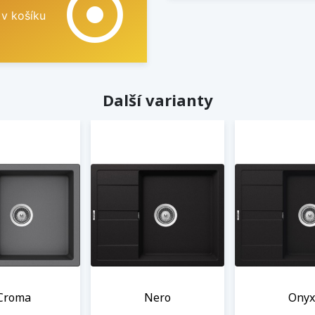
adjust
 v košíku
Další varianty
Croma
Nero
Onyx