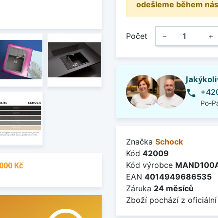
odešleme během násle
Počet
−
+
Jakýkol
+420
phone
Po-Pá
Značka
Schock
Kód
42009
000 Kč
Kód výrobce
MAND100
EAN
4014949686535
Záruka
24 měsíců
Zboží pochází z oficiální