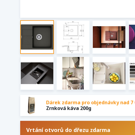
Dárek zdarma pro objednávky nad 7 
Zrnková káva 200g
Vrtání otvorů do dřezu zdarma