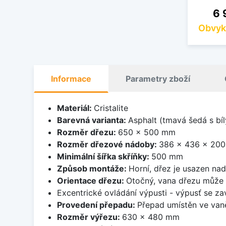
Ce
6 
Obvyk
Informace
Parametry zboží
Materiál:
Cristalite
Barevná varianta:
Asphalt (tmavá šedá s bí
Rozměr dřezu:
650 x 500 mm
Rozměr dřezové nádoby:
386 x 436 x 20
Minimální šířka skříňky:
500 mm
Způsob montáže:
Horní, dřez je usazen na
Orientace dřezu:
Otočný, vana dřezu může 
Excentrické ovládání výpusti - výpusť se zav
Provedení přepadu:
Přepad umístěn ve van
Rozměr výřezu:
630 x 480 mm