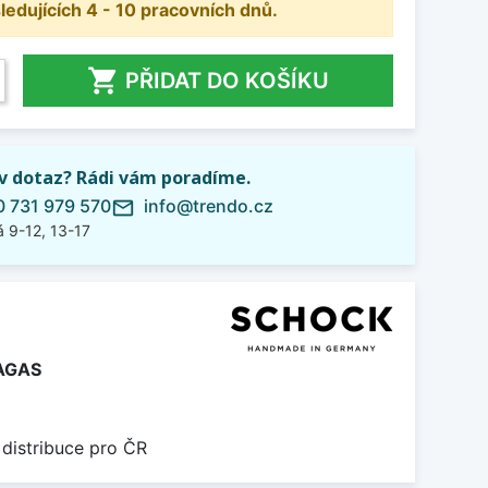
dujících 4 - 10 pracovních dnů.

PŘIDAT DO KOŠÍKU
iv dotaz? Rádi vám poradíme.
 731 979 570
info@trendo.cz
mail_outline
 9-12, 13-17
AGAS
 distribuce pro ČR