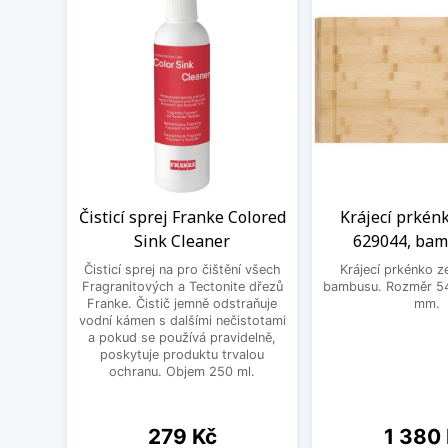
Čisticí sprej Franke Colored
Krájecí prkén
Sink Cleaner
629044, ba
Čisticí sprej na pro čištění všech
Krájecí prkénko ze
Fragranitových a Tectonite dřezů
bambusu. Rozměr 54
Franke. Čistič jemně odstraňuje
mm.
vodní kámen s dalšími nečistotami
a pokud se používá pravidelně,
poskytuje produktu trvalou
ochranu. Objem 250 ml.
Cena
Cena
279 Kč
1 380