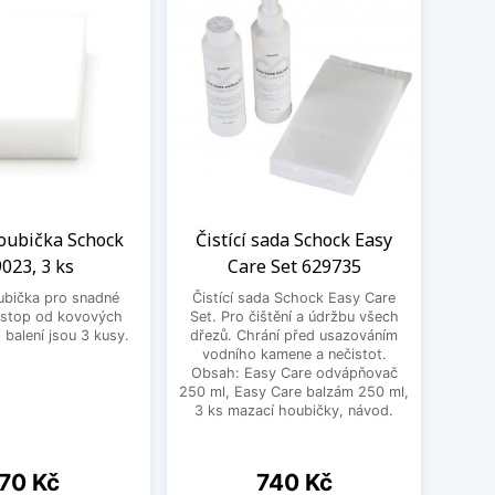
oubička Schock
Čistící sada Schock Easy
LED
023, 3 ks
Care Set 629735
Sch
ubička pro snadné
Čistící sada Schock Easy Care
Moder
 stop od kovových
Set. Pro čištění a údržbu všech
jako p
balení jsou 3 kusy.
dřezů. Chrání před usazováním
Ten
vodního kamene a nečistot.
výr
Obsah: Easy Care odvápňovač
250 ml, Easy Care balzám 250 ml,
3 ks mazací houbičky, návod.
ena
Cena
70 Kč
740 Kč