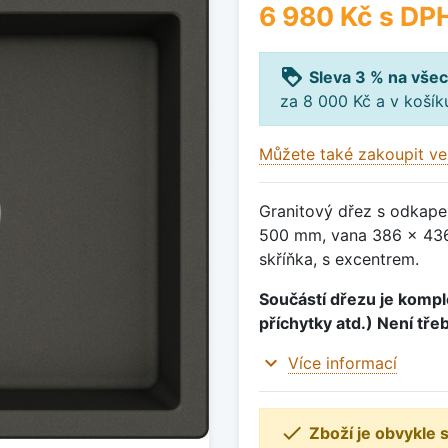
6 980 Kč
s DP
loyalty
Sleva 3 % na všec
za 8 000 Kč a v koší
Můžete také zakoupit ve
Granitový dřez s odkape
500 mm, vana 386 x 436
skříňka, s excentrem.
Součástí dřezu je komple
příchytky atd.) Není tře
expand_more
Více informací

Zboží je obvykle