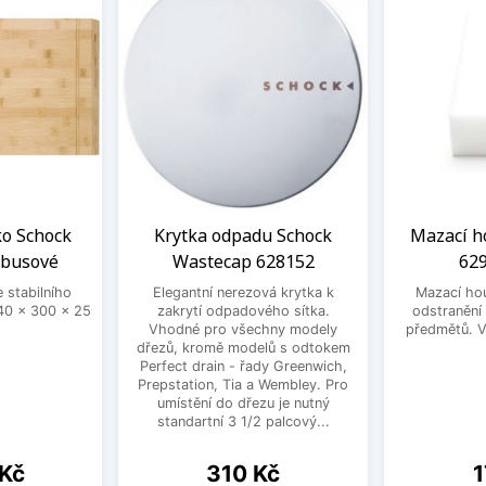
ko Schock
Krytka odpadu Schock
Mazací h
mbusové
Wastecap 628152
629
 stabilního
Elegantní nerezová krytka k
Mazací ho
0 x 300 x 25
zakrytí odpadového sítka.
odstranění
Vhodné pro všechny modely
předmětů. V 
dřezů, kromě modelů s odtokem
Perfect drain - řady Greenwich,
Prepstation, Tia a Wembley. Pro
umístění do dřezu je nutný
standartní 3 1/2 palcový...
Cena
C
 Kč
310 Kč
1