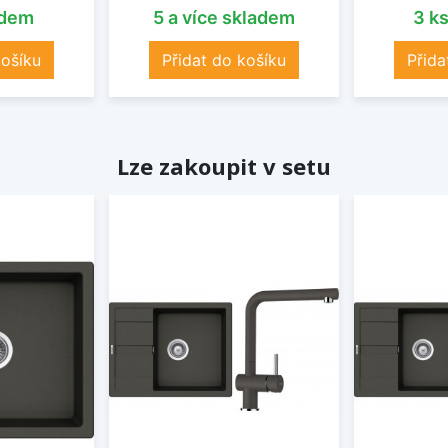
adem
5 a více skladem
3 k
košíku
Přidat do košíku
Přida
Lze zakoupit v setu