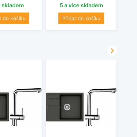
s skladem
5 a více skladem
O
t do košíku
Přidat do košíku
