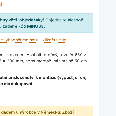
H
hny větší objednávky!
Objednejte alespoň
ku zadejte kód
MINUS3
.
 zvýhodněném setu - klikněte zde
m, provedení Asphalt, otočný, rozměr 650 x
 x 200 mm, horní montáž, minimálně 50 cm
tní příslušenství k montáži. (výpusť, sifon,
ba nic dokupovat.
 skladem u výrobce v Německu. Zboží