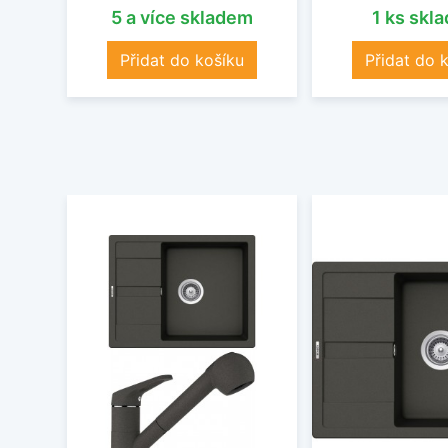
5 a více skladem
1 ks skl
Přidat do košíku
Přidat do 