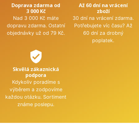
Doprava zdarma od
Až 60 dní na vrácení
3 000 Kč
zboží
Nad 3 000 Kč máte
30 dní na vrácení zdarma.
dopravu zdarma. Ostatní
Potřebujete víc času? Až
objednávky už od 79 Kč.
60 dní za drobný
poplatek.
verified_user
Skvělá zákaznická
podpora
Kdykoliv poradíme s
výběrem a zodpovíme
každou otázku. Sortiment
známe poslepu.