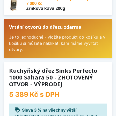
7 000 Kč
Zrnková káva 200g
Vrtání otvorů do dřezu zdarma
Je to jednoduché - vložíte produkt do košíku a v
košíku si můžete naklikat, kam máme vyvrtat
otvory.
Kuchyňský dřez Sinks Perfecto
1000 Sahara 50 - ZHOTOVENÝ
OTVOR - VÝPRODEJ
5 389 Kč
s DPH
loyalty
Sleva 3 % na všechny větší