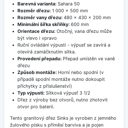
Barevná varianta:
Sahara 50
Rozměr dřezu:
1 000 x 500 mm
Rozměr vany dřezu:
480 x 430 x 200 mm
Minimální šířka skříňky:
600 mm
Orientace dřezu:
Otočný, vana dřezu může
být vlevo i vpravo
Ruční ovládání výpusti - výpusť se zavírá a
otevírá zamáčknutím sítka.
Provedení přepadu:
Přepad umístěn ve vaně
dřezu
Způsob montáže:
Horní nebo spodní (v
případě spodní montáže nutno dokoupit
příchytky z příslušenství)
Typ výpusti:
Sítková výpusť 3 1/2
Dřez z výroby bez otvorů, nutno zhotovit
otvor pro baterii.
Tento granitový dřez Sinks je vyroben z jemného
žulového písku s příměsí barviva a je pojen