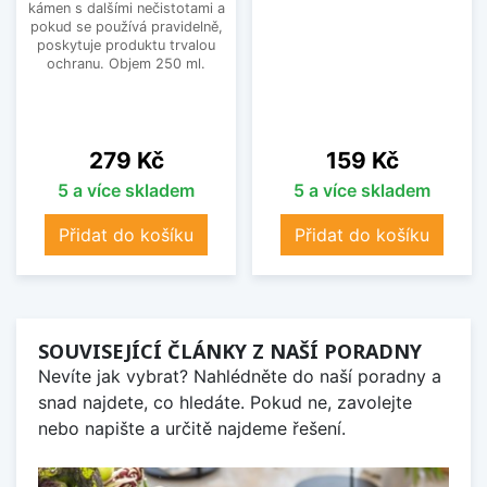
kámen s dalšími nečistotami a
pokud se používá pravidelně,
poskytuje produktu trvalou
ochranu. Objem 250 ml.
Cena
Cena
279 Kč
159 Kč
5 a více skladem
5 a více skladem
Přidat do košíku
Přidat do košíku
SOUVISEJÍCÍ ČLÁNKY Z NAŠÍ PORADNY
Nevíte jak vybrat? Nahlédněte do naší poradny a
snad najdete, co hledáte. Pokud ne, zavolejte
nebo napište a určitě najdeme řešení.