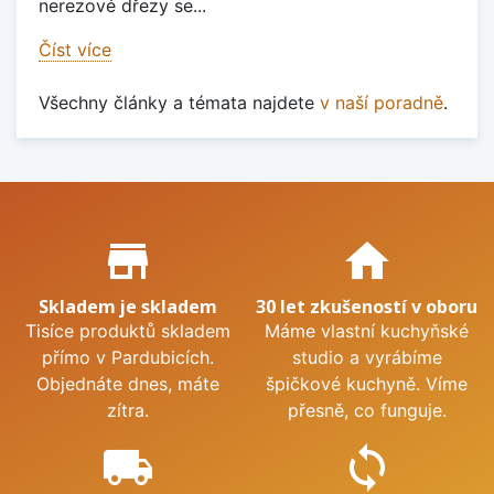
nerezové dřezy se...
Číst více
Všechny články a témata najdete
v naší poradně
.
Proč nakupovat u nás?
store_mall_directory
home
Skladem je skladem
30 let zkušeností v oboru
Tisíce produktů skladem
Máme vlastní kuchyňské
přímo v Pardubicích.
studio a vyrábíme
Objednáte dnes, máte
špičkové kuchyně. Víme
zítra.
přesně, co funguje.
local_shipping
sync