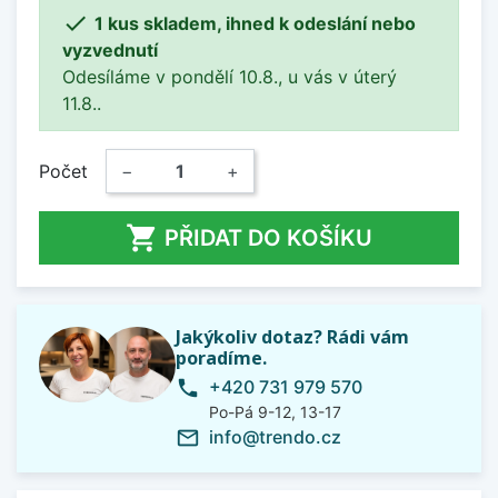

1 kus skladem, ihned k odeslání nebo
vyzvednutí
Odesíláme v pondělí 10.8., u vás v úterý
11.8..
Počet
−
+

PŘIDAT DO KOŠÍKU
Jakýkoliv dotaz? Rádi vám
poradíme.
+420 731 979 570
phone
Po-Pá 9-12, 13-17
info@trendo.cz
mail_outline