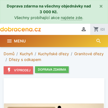
×
Doprava zdarma na všechny objednávky nad
3 000 Kč.
Všechny probíhající akce
najdete zde
.

shopping_cart
(0)
search

MENU
Domů
Kuchyň
Kuchyňské dřezy
Granitové dřezy
Dřezy s odkapem
flash_on
DOPRAVA ZDARMA
VÝPRODEJ