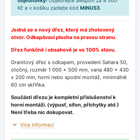
objednávky!
Objednejte alespoň za 8 000
Kč a v košíku zadejte kód
MINUS3
.
Jedná se o nový dřez, který má zhotovený
otvor. Odkapávací plocha na pravou stranu.
Dřez funkčně i obsahově je ve 100% stavu.
Granitový dřez s odkapem, provedení Sahara 50,
otočný, rozměr 1 000 x 500 mm, vana 480 x 430
x 200 mm, horní nebo spodní montáž, minimálně
60 cm skříňka.
Součástí dřezu je kompletní příslušenství k
horní montáži. (výpusť, sifon, příchytky atd.)
Není třeba nic dokupovat.
expand_more
Více informací