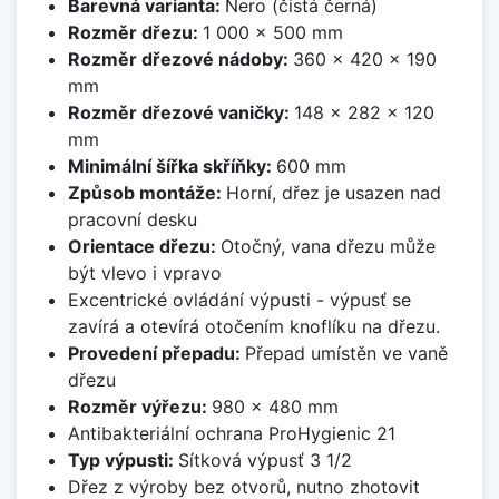
Barevná varianta:
Nero (čistá černá)
Rozměr dřezu:
1 000 x 500 mm
Rozměr dřezové nádoby:
360 x 420 x 190
mm
Rozměr dřezové vaničky:
148 x 282 x 120
mm
Minimální šířka skříňky:
600 mm
Způsob montáže:
Horní, dřez je usazen nad
pracovní desku
Orientace dřezu:
Otočný, vana dřezu může
být vlevo i vpravo
Excentrické ovládání výpusti - výpusť se
zavírá a otevírá otočením knoflíku na dřezu.
Provedení přepadu:
Přepad umístěn ve vaně
dřezu
Rozměr výřezu:
980 x 480 mm
Antibakteriální ochrana ProHygienic 21
Typ výpusti:
Sítková výpusť 3 1/2
Dřez z výroby bez otvorů, nutno zhotovit