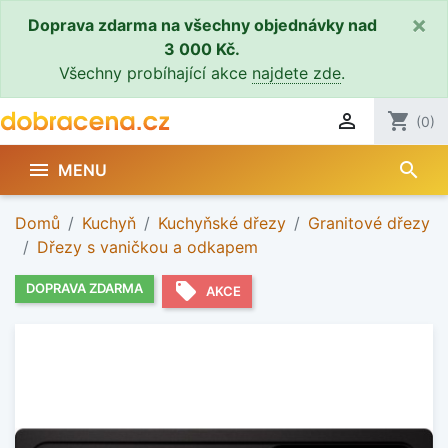
×
Doprava zdarma na všechny objednávky nad
3 000 Kč.
Všechny probíhající akce
najdete zde
.

shopping_cart
(0)
search

MENU
Domů
Kuchyň
Kuchyňské dřezy
Granitové dřezy
Dřezy s vaničkou a odkapem
local_offer
DOPRAVA ZDARMA
AKCE