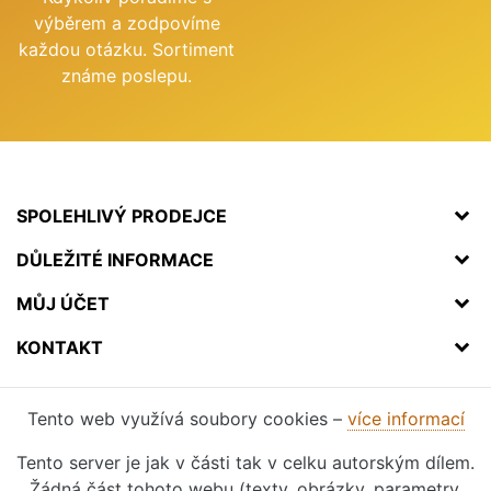
výběrem a zodpovíme
každou otázku. Sortiment
známe poslepu.
SPOLEHLIVÝ PRODEJCE
DŮLEŽITÉ INFORMACE
MŮJ ÚČET
KONTAKT
Tento web využívá soubory cookies –
více informací
Tento server je jak v části tak v celku autorským dílem.
Žádná část tohoto webu (texty, obrázky, parametry,