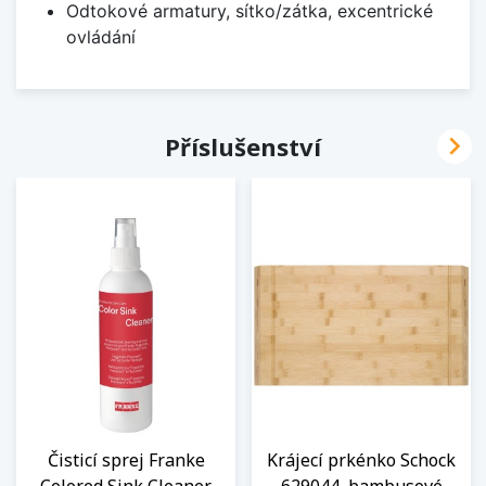
Odtokové armatury, sítko/zátka, excentrické
ovládání

Příslušenství
Čisticí sprej Franke
Krájecí prkénko Schock
Colored Sink Cleaner
629044, bambusové