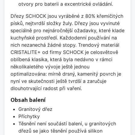
otvory pro baterii a excentrické ovládání.
Dřezy SCHOCK jsou vyráběné z 80% křemičitých
písků, nejtvrdší složky žuly. Dřezy jsou vyvinuté
speciálně pro nejnáročnější ožadavky, které klade
kuchyňské prostředí. Každodenní používání na
nich nezanechá žádné stopy. Trendový materiál
CRISTALITE+ od firmy SCHOCK je celosvětově
oblíbená klasika, která byla nedávno v rámci
několikaletého vývoje ještě jednou
optimalizována: mírně drsný, kamenitý povrch je
nyní ve skutečnosti ještě tvrdší a zaručuje
dlouhotrvající radost při vaření.
Obsah balení
Granitový dřez
Příchytky
Těsnění není součástí balení, u granitových
dřezů se jako těsnění používá silikon