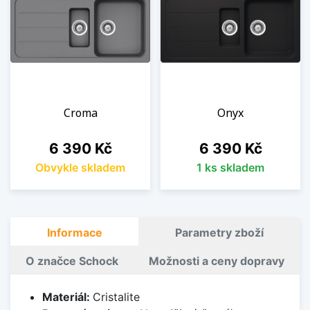
Croma
Onyx
Cena
Cena
6 390 Kč
6 390 Kč
Obvykle skladem
1 ks skladem
Informace
Parametry zboží
O značce Schock
Možnosti a ceny dopravy
Materiál:
Cristalite