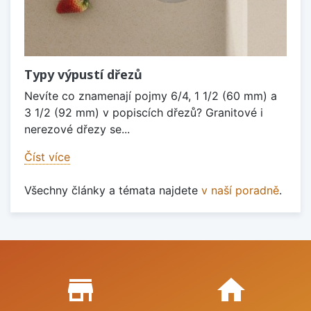
Typy výpustí dřezů
Nevíte co znamenají pojmy 6/4, 1 1/2 (60 mm) a
3 1/2 (92 mm) v popiscích dřezů? Granitové i
nerezové dřezy se...
Číst více
Všechny články a témata najdete
v naší poradně
.
Proč nakupovat u nás?
store_mall_directory
home