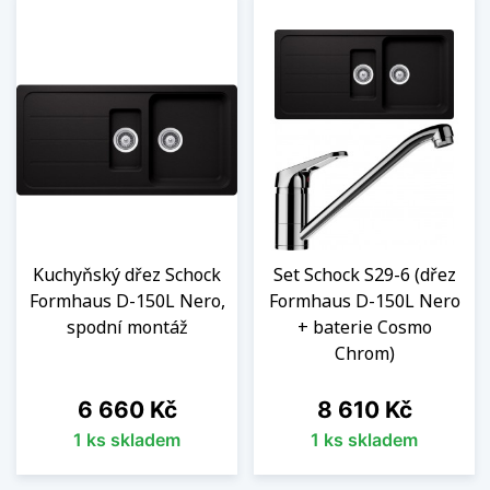
Kuchyňský dřez Schock
Set Schock S29-6 (dřez
Formhaus D-150L Nero,
Formhaus D-150L Nero
spodní montáž
+ baterie Cosmo
Chrom)
Cena
Cena
6 660 Kč
8 610 Kč
1 ks skladem
1 ks skladem