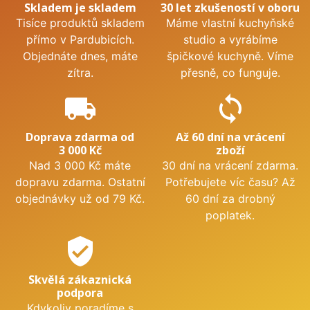
Skladem je skladem
30 let zkušeností v oboru
Tisíce produktů skladem
Máme vlastní kuchyňské
přímo v Pardubicích.
studio a vyrábíme
Objednáte dnes, máte
špičkové kuchyně. Víme
zítra.
přesně, co funguje.
local_shipping
sync
Doprava zdarma od
Až 60 dní na vrácení
3 000 Kč
zboží
Nad 3 000 Kč máte
30 dní na vrácení zdarma.
dopravu zdarma. Ostatní
Potřebujete víc času? Až
objednávky už od 79 Kč.
60 dní za drobný
poplatek.
verified_user
Skvělá zákaznická
podpora
Kdykoliv poradíme s