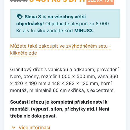
SLEVA 15%
6 390 Kč
loyalty
Sleva 3 % na všechny větší
objednávky!
Objednejte alespoň za 8 000
Kč a v košíku zadejte kód
MINUS3
.
Můžete také zakoupit ve zvýhodněném setu -
klikněte zde
Granitový dřez s vaničkou a odkapem, provedení
Nero, otočný, rozměr 1 000 x 500 mm, vana 360
x 420 x 190 mm a 148 x 282 x 120 mm, horní
montáž, minimálně 60 cm skříňka, s excentrem.
Součástí dřezu je kompletní příslušenství k
montáži. (výpusť, sifon, příchytky atd.) Není
třeba nic dokupovat.
expand_more
Více informací