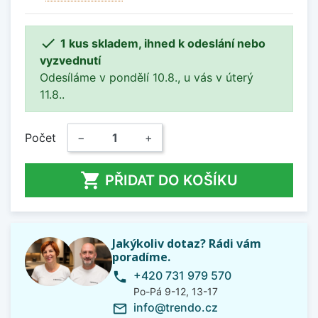

1 kus skladem, ihned k odeslání nebo
vyzvednutí
Odesíláme v pondělí 10.8., u vás v úterý
11.8..
Počet
−
+

PŘIDAT DO KOŠÍKU
Jakýkoliv dotaz? Rádi vám
poradíme.
+420 731 979 570
phone
Po-Pá 9-12, 13-17
info@trendo.cz
mail_outline