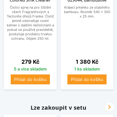
Čisticí sprej na pro čištění
Krájecí prkénko ze stabilního
všech Fragranitových a
bambusu. Rozměr 540 x 300
Tectonite dřezů Franke. Čistič
x 25 mm.
jemně odstraňuje vodní
kámen s dalšími nečistotami a
pokud se používá pravidelně,
poskytuje produktu trvalou
ochranu. Objem 250 ml.
Cena
Cena
279 Kč
1 380 Kč
5 a více skladem
1 ks skladem
Přidat do košíku
Přidat do košíku

Lze zakoupit v setu