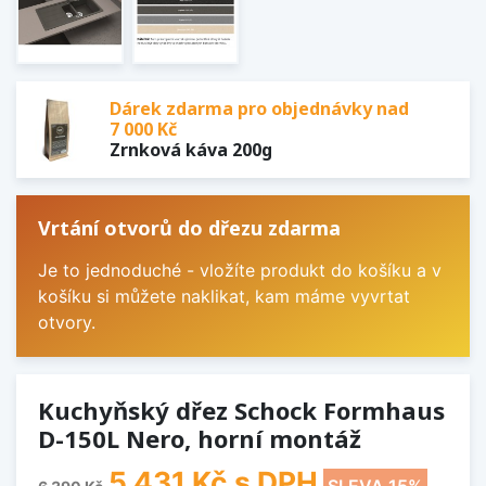
Dárek zdarma pro objednávky nad
7 000 Kč
Zrnková káva 200g
Vrtání otvorů do dřezu zdarma
Je to jednoduché - vložíte produkt do košíku a v
košíku si můžete naklikat, kam máme vyvrtat
otvory.
Kuchyňský dřez Schock Formhaus
D-150L Nero, horní montáž
5 431 Kč
s DPH