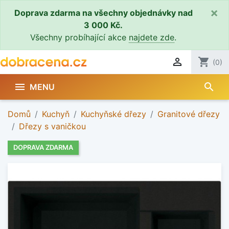
×
Doprava zdarma na všechny objednávky nad
3 000 Kč.
Všechny probíhající akce
najdete zde
.

shopping_cart
(0)
search

MENU
Domů
Kuchyň
Kuchyňské dřezy
Granitové dřezy
Dřezy s vaničkou
DOPRAVA ZDARMA