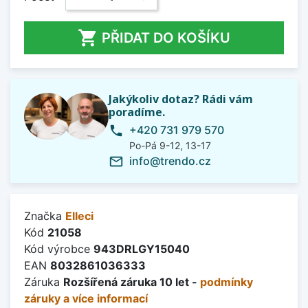

PŘIDAT DO KOŠÍKU
Jakýkoliv dotaz? Rádi vám
poradíme.
+420 731 979 570
phone
Po-Pá 9-12, 13-17
info@trendo.cz
mail_outline
Značka
Elleci
Kód
21058
Kód výrobce
943DRLGY15040
EAN
8032861036333
Záruka
Rozšířená záruka 10 let -
podmínky
záruky a více informací