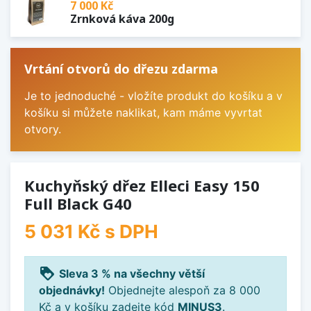
7 000 Kč
Zrnková káva 200g
Vrtání otvorů do dřezu zdarma
Je to jednoduché - vložíte produkt do košíku a v
košíku si můžete naklikat, kam máme vyvrtat
otvory.
Kuchyňský dřez Elleci Easy 150
Full Black G40
5 031 Kč
s DPH
loyalty
Sleva 3 % na všechny větší
objednávky!
Objednejte alespoň za 8 000
Kč a v košíku zadejte kód
MINUS3
.