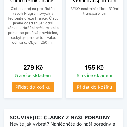
Colored Sink Cleaner
310ml transparentní
Čisticí sprej na pro čištění
BEKO neutrální silikon 310ml
všech Fragranitových a
transparentní
Tectonite dřezů Franke. Čistič
jemně odstraňuje vodní
kámen s dalšími nečistotami a
pokud se používá pravidelně,
poskytuje produktu trvalou
ochranu. Objem 250 ml.
Cena
Cena
279 Kč
155 Kč
5 a více skladem
5 a více skladem
Přidat do košíku
Přidat do košíku
SOUVISEJÍCÍ ČLÁNKY Z NAŠÍ PORADNY
Nevíte jak vybrat? Nahlédněte do naší poradny a