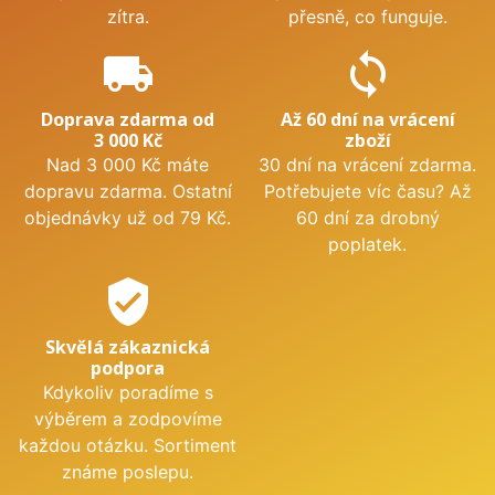
zítra.
přesně, co funguje.
local_shipping
sync
Doprava zdarma od
Až 60 dní na vrácení
3 000 Kč
zboží
Nad 3 000 Kč máte
30 dní na vrácení zdarma.
dopravu zdarma. Ostatní
Potřebujete víc času? Až
objednávky už od 79 Kč.
60 dní za drobný
poplatek.
verified_user
Skvělá zákaznická
podpora
Kdykoliv poradíme s
výběrem a zodpovíme
každou otázku. Sortiment
známe poslepu.