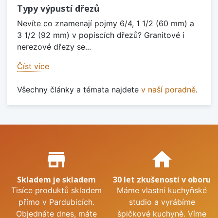
Typy výpustí dřezů
Nevíte co znamenají pojmy 6/4, 1 1/2 (60 mm) a
3 1/2 (92 mm) v popiscích dřezů? Granitové i
nerezové dřezy se...
Číst více
Všechny články a témata najdete
v naší poradně
.
Proč nakupovat u nás?
store_mall_directory
home
Skladem je skladem
30 let zkušeností v oboru
Tisíce produktů skladem
Máme vlastní kuchyňské
přímo v Pardubicích.
studio a vyrábíme
Objednáte dnes, máte
špičkové kuchyně. Víme