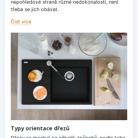
nepohledové straně různé nedokonalosti, není
třeba se jich obávat.
Číst více
Typy orientace dřezů
Dřezy se montují na několik způsobů, podle toho