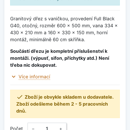
Granitový dřez s vaničkou, provedení Full Black
G40, otočný, rozměr 600 x 500 mm, vana 334 x
430 x 210 mm a 160 x 330 x 150 mm, horní
montáž, minimálně 60 cm skříňka.
Součástí dřezu je kompletní příslušenství k
montáži. (výpusť, sifon, příchytky atd.) Není
třeba nic dokupovat.
expand_more
Více informací

Zboží je obvykle skladem u dodavatele.
Zboží odešleme během 2 - 5 pracovních
dnů.
Počet
−
+