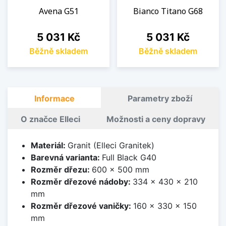
Avena G51
Bianco Titano G68
Cena
Cena
5 031 Kč
5 031 Kč
Běžně skladem
Běžně skladem
Informace
Parametry zboží
O značce Elleci
Možnosti a ceny dopravy
Materiál:
Granit (Elleci Granitek)
Barevná varianta:
Full Black G40
Rozměr dřezu:
600 x 500 mm
Rozměr dřezové nádoby:
334 x 430 x 210
mm
Rozměr dřezové vaničky:
160 x 330 x 150
mm