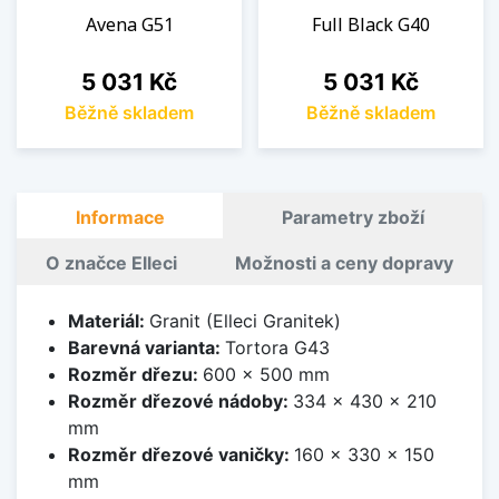
Avena G51
Full Black G40
Cena
Cena
5 031 Kč
5 031 Kč
Běžně skladem
Běžně skladem
Informace
Parametry zboží
O značce Elleci
Možnosti a ceny dopravy
Materiál:
Granit (Elleci Granitek)
Barevná varianta:
Tortora G43
Rozměr dřezu:
600 x 500 mm
Rozměr dřezové nádoby:
334 x 430 x 210
mm
Rozměr dřezové vaničky:
160 x 330 x 150
mm