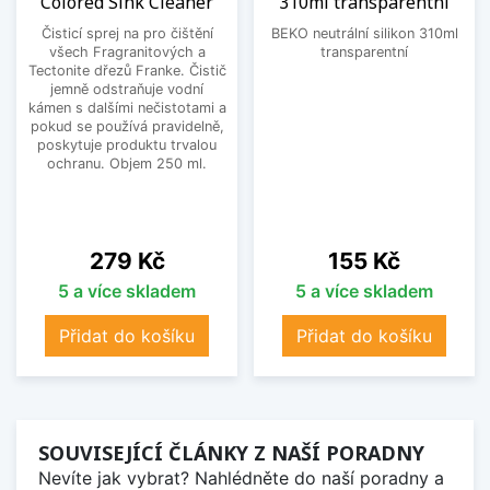
Colored Sink Cleaner
310ml transparentní
Čisticí sprej na pro čištění
BEKO neutrální silikon 310ml
všech Fragranitových a
transparentní
Tectonite dřezů Franke. Čistič
jemně odstraňuje vodní
kámen s dalšími nečistotami a
pokud se používá pravidelně,
poskytuje produktu trvalou
ochranu. Objem 250 ml.
Cena
Cena
279 Kč
155 Kč
5 a více skladem
5 a více skladem
Přidat do košíku
Přidat do košíku
SOUVISEJÍCÍ ČLÁNKY Z NAŠÍ PORADNY
Nevíte jak vybrat? Nahlédněte do naší poradny a