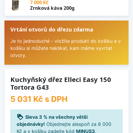
7 000 Kč
Zrnková káva 200g
Vrtání otvorů do dřezu zdarma
Je to jednoduché - vložíte produkt do košíku a v
košíku si můžete naklikat, kam máme vyvrtat
otvory.
Kuchyňský dřez Elleci Easy 150
Tortora G43
5 031 Kč
s DPH
loyalty
Sleva 3 % na všechny větší
objednávky!
Objednejte alespoň za 8 000
Kč a v košíku zadejte kód
MINUS3
.