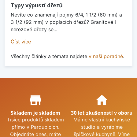
Typy výpustí dřezů
Nevíte co znamenají pojmy 6/4, 1 1/2 (60 mm) a
3 1/2 (92 mm) v popiscích dřezů? Granitové i
nerezové dřezy se...
Číst více
Všechny články a témata najdete
v naší poradně
.
Proč nakupovat u nás?
store_mall_directory
home
Skladem je skladem
30 let zkušeností v oboru
Tisíce produktů skladem
Máme vlastní kuchyňské
přímo v Pardubicích.
studio a vyrábíme
Objednáte dnes, máte
špičkové kuchyně. Víme