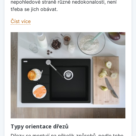
nepohledové straně různé nedokonalosti, není
třeba se jich obávat.
Číst více
Typy orientace dřezů
Dřezy se montují na několik způsobů, podle toho