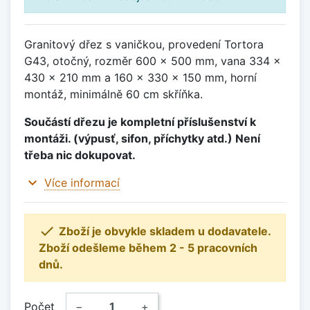
Granitový dřez s vaničkou, provedení Tortora
G43, otočný, rozměr 600 x 500 mm, vana 334 x
430 x 210 mm a 160 x 330 x 150 mm, horní
montáž, minimálně 60 cm skříňka.
Součástí dřezu je kompletní příslušenství k
montáži. (výpusť, sifon, příchytky atd.) Není
třeba nic dokupovat.
expand_more
Více informací

Zboží je obvykle skladem u dodavatele.
Zboží odešleme během 2 - 5 pracovních
dnů.
Počet
−
+