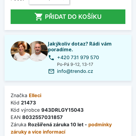

PŘIDAT DO KOŠÍKU
Jakýkoliv dotaz? Rádi vám
poradíme.
+420 731 979 570
phone
Po-Pá 9-12, 13-17
info@trendo.cz
mail_outline
Značka
Elleci
Kód
21473
Kód výrobce
943DRLGY15043
EAN
8032557031857
Záruka
Rozšířená záruka 10 let -
podmínky
záruky a více informací