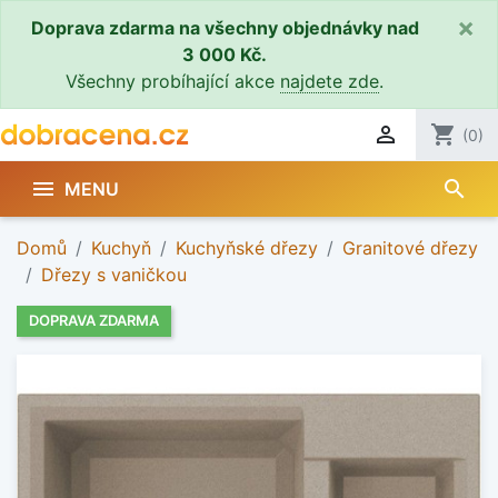
×
Doprava zdarma na všechny objednávky nad
3 000 Kč.
Všechny probíhající akce
najdete zde
.

shopping_cart
(0)
search

MENU
Domů
Kuchyň
Kuchyňské dřezy
Granitové dřezy
Dřezy s vaničkou
DOPRAVA ZDARMA