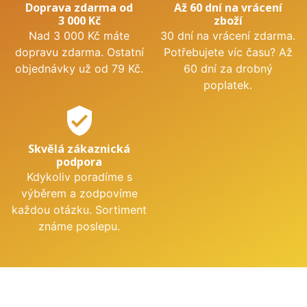
Doprava zdarma od
Až 60 dní na vrácení
3 000 Kč
zboží
Nad 3 000 Kč máte
30 dní na vrácení zdarma.
dopravu zdarma. Ostatní
Potřebujete víc času? Až
objednávky už od 79 Kč.
60 dní za drobný
poplatek.
verified_user
Skvělá zákaznická
podpora
Kdykoliv poradíme s
výběrem a zodpovíme
každou otázku. Sortiment
známe poslepu.