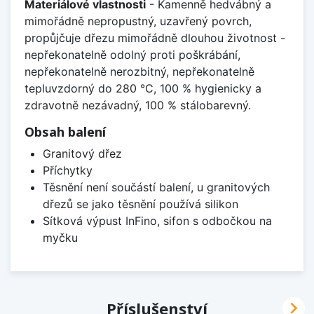
Materiálové vlastnosti
- Kamenně hedvábný a
mimořádně nepropustný, uzavřený povrch,
propůjčuje dřezu mimořádně dlouhou životnost -
nepřekonatelně odolný proti poškrábání,
nepřekonatelně nerozbitný, nepřekonatelně
tepluvzdorný do 280 °C, 100 % hygienicky a
zdravotně nezávadný, 100 % stálobarevný.
Obsah balení
Granitový dřez
Příchytky
Těsnění není součástí balení, u granitových
dřezů se jako těsnění používá silikon
Sítková výpust InFino, sifon s odbočkou na
myčku

Příslušenství