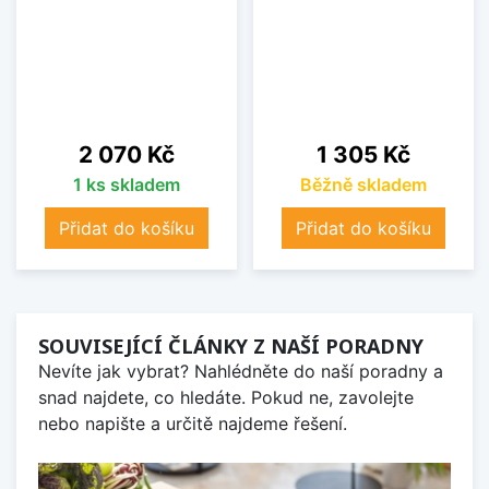
Cena
Cena
2 070 Kč
1 305 Kč
1 ks skladem
Běžně skladem
Přidat do košíku
Přidat do košíku
SOUVISEJÍCÍ ČLÁNKY Z NAŠÍ PORADNY
Nevíte jak vybrat? Nahlédněte do naší poradny a
snad najdete, co hledáte. Pokud ne, zavolejte
nebo napište a určitě najdeme řešení.