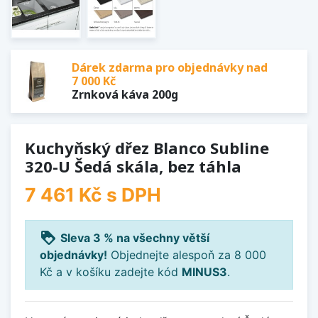
Dárek zdarma pro objednávky nad
7 000 Kč
Zrnková káva 200g
Kuchyňský dřez Blanco Subline
320-U Šedá skála, bez táhla
7 461 Kč
s DPH
loyalty
Sleva 3 % na všechny větší
objednávky!
Objednejte alespoň za 8 000
Kč a v košíku zadejte kód
MINUS3
.