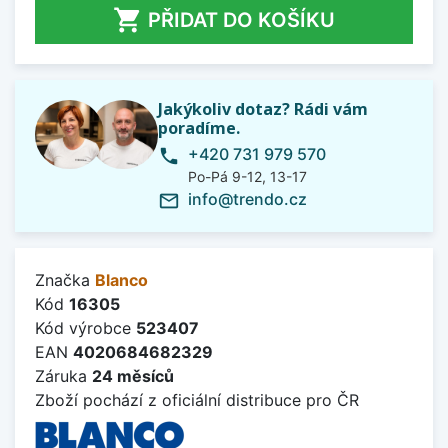

PŘIDAT DO KOŠÍKU
Jakýkoliv dotaz? Rádi vám
poradíme.
+420 731 979 570
phone
Po-Pá 9-12, 13-17
info@trendo.cz
mail_outline
Značka
Blanco
Kód
16305
Kód výrobce
523407
EAN
4020684682329
Záruka
24 měsíců
Zboží pochází z oficiální distribuce pro ČR