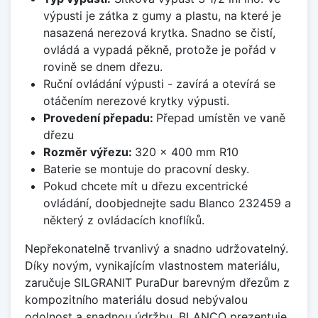
výpusti je zátka z gumy a plastu, na které je
nasazená nerezová krytka. Snadno se čistí,
ovládá a vypadá pěkně, protože je pořád v
rovině se dnem dřezu.
Ruční ovládání výpusti - zavírá a otevírá se
otáčením nerezové krytky výpusti.
Provedení přepadu:
Přepad umístěn ve vaně
dřezu
Rozměr výřezu:
320 x 400 mm R10
Baterie se montuje do pracovní desky.
Pokud chcete mít u dřezu excentrické
ovládání, doobjednejte sadu Blanco 232459 a
některý z ovládacích knoflíků.
Nepřekonatelně trvanlivý a snadno udržovatelný.
Díky novým, vynikajícím vlastnostem materiálu,
zaručuje SILGRANIT PuraDur barevným dřezům z
kompozitního materiálu dosud nebývalou
odolnost a snadnou údržbu. BLANCO prezentuje