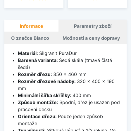
Informace
Parametry zboží
O značce Blanco
Možnosti a ceny dopravy
Materiál:
Silgranit PuraDur
Barevná varianta:
Šedá skála (tmavá čistá
šedá)
Rozměr dřezu:
350 x 460 mm
Rozměr dřezové nádoby:
320 x 400 x 190
mm
Minimální šířka skříňky:
400 mm
Způsob montáže:
Spodní, dřez je usazen pod
pracovní desku
Orientace dřezu:
Pouze jeden způsob
montáže
Typ výpusti:
Sítková výpusť 3 1/2 inFino. Ve