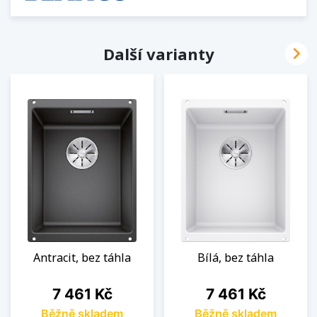

Další varianty
Antracit, bez táhla
Bílá, bez táhla
Cena
Cena
7 461 Kč
7 461 Kč
Běžně skladem
Běžně skladem