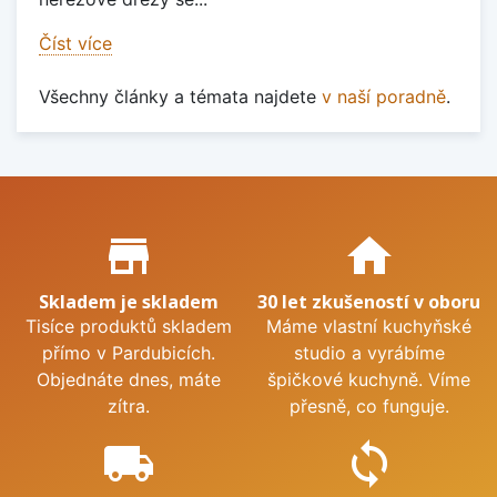
Číst více
Všechny články a témata najdete
v naší poradně
.
Proč nakupovat u nás?
store_mall_directory
home
Skladem je skladem
30 let zkušeností v oboru
Tisíce produktů skladem
Máme vlastní kuchyňské
přímo v Pardubicích.
studio a vyrábíme
Objednáte dnes, máte
špičkové kuchyně. Víme
zítra.
přesně, co funguje.
local_shipping
sync