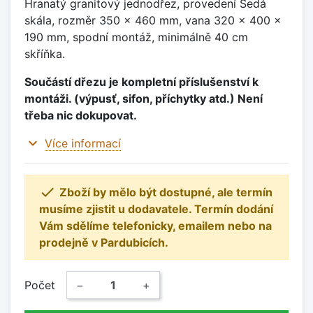
Hranatý granitový jednodřez, provedení Šedá
skála, rozměr 350 x 460 mm, vana 320 x 400 x
190 mm, spodní montáž, minimálně 40 cm
skříňka.
Součástí dřezu je kompletní příslušenství k
montáži. (výpusť, sifon, příchytky atd.) Není
třeba nic dokupovat.
expand_more
Více informací

Zboží by mělo být dostupné, ale termín
musíme zjistit u dodavatele. Termín dodání
Vám sdělíme telefonicky, emailem nebo na
prodejně v Pardubicích.
Počet
−
+