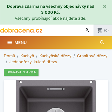
×
Doprava zdarma na všechny objednávky nad
3 000 Kč.
Všechny probíhající akce
najdete zde
.

shopping_cart
(0)
search

MENU
Domů
Kuchyň
Kuchyňské dřezy
Granitové dřezy
Jednodřezy, kulaté dřezy
DOPRAVA ZDARMA