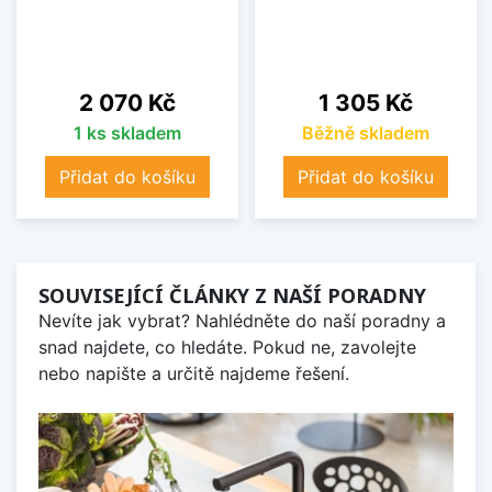
Cena
Cena
2 070 Kč
1 305 Kč
1 ks skladem
Běžně skladem
Přidat do košíku
Přidat do košíku
SOUVISEJÍCÍ ČLÁNKY Z NAŠÍ PORADNY
Nevíte jak vybrat? Nahlédněte do naší poradny a
snad najdete, co hledáte. Pokud ne, zavolejte
nebo napište a určitě najdeme řešení.