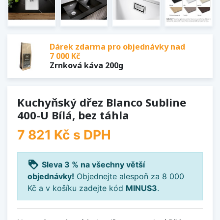
Dárek zdarma pro objednávky nad
7 000 Kč
Zrnková káva 200g
Kuchyňský dřez Blanco Subline
400-U Bílá, bez táhla
7 821 Kč
s DPH
loyalty
Sleva 3 % na všechny větší
objednávky!
Objednejte alespoň za 8 000
Kč a v košíku zadejte kód
MINUS3
.