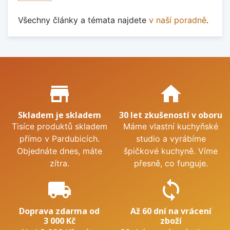
Všechny články a témata najdete
v naší poradně
.
Proč nakupovat u nás?
store_mall_directory
home
Skladem je skladem
30 let zkušeností v oboru
Tisíce produktů skladem
Máme vlastní kuchyňské
přímo v Pardubicích.
studio a vyrábíme
Objednáte dnes, máte
špičkové kuchyně. Víme
zítra.
přesně, co funguje.
local_shipping
sync
Doprava zdarma od
Až 60 dní na vrácení
3 000 Kč
zboží