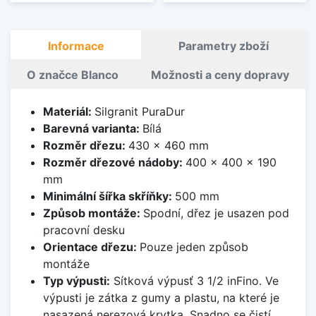
Informace
Parametry zboží
O značce Blanco
Možnosti a ceny dopravy
Materiál:
Silgranit PuraDur
Barevná varianta:
Bílá
Rozměr dřezu:
430 x 460 mm
Rozměr dřezové nádoby:
400 x 400 x 190
mm
Minimální šířka skříňky:
500 mm
Způsob montáže:
Spodní, dřez je usazen pod
pracovní desku
Orientace dřezu:
Pouze jeden způsob
montáže
Typ výpusti:
Sítková výpusť 3 1/2 inFino. Ve
výpusti je zátka z gumy a plastu, na které je
nasazená nerezová krytka. Snadno se čistí,