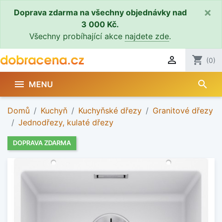
×
Doprava zdarma na všechny objednávky nad
3 000 Kč.
Všechny probíhající akce
najdete zde
.

shopping_cart
(0)
search

MENU
Domů
Kuchyň
Kuchyňské dřezy
Granitové dřezy
Jednodřezy, kulaté dřezy
DOPRAVA ZDARMA