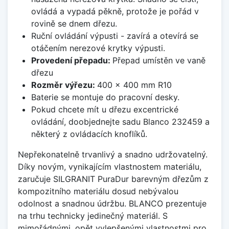
ovládá a vypadá pěkně, protože je pořád v
rovině se dnem dřezu.
Ruční ovládání výpusti - zavírá a otevírá se
otáčením nerezové krytky výpusti.
Provedení přepadu:
Přepad umístěn ve vaně
dřezu
Rozměr výřezu:
400 x 400 mm R10
Baterie se montuje do pracovní desky.
Pokud chcete mít u dřezu excentrické
ovládání, doobjednejte sadu Blanco 232459 a
některý z ovládacích knoflíků.
Nepřekonatelně trvanlivý a snadno udržovatelný.
Díky novým, vynikajícím vlastnostem materiálu,
zaručuje SILGRANIT PuraDur barevným dřezům z
kompozitního materiálu dosud nebývalou
odolnost a snadnou údržbu. BLANCO prezentuje
na trhu technicky jedinečný materiál. S
mimořádnými, opět vylepšenými vlastnostmi pro