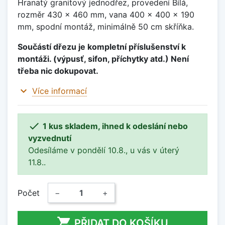
Hranatý granitový jednodřez, provedení Bílá,
rozměr 430 x 460 mm, vana 400 x 400 x 190
mm, spodní montáž, minimálně 50 cm skříňka.
Součástí dřezu je kompletní příslušenství k
montáži. (výpusť, sifon, příchytky atd.) Není
třeba nic dokupovat.
expand_more
Více informací

1 kus skladem, ihned k odeslání nebo
vyzvednutí
Odesíláme v pondělí 10.8., u vás v úterý
11.8..
Počet
−
+

PŘIDAT DO KOŠÍKU