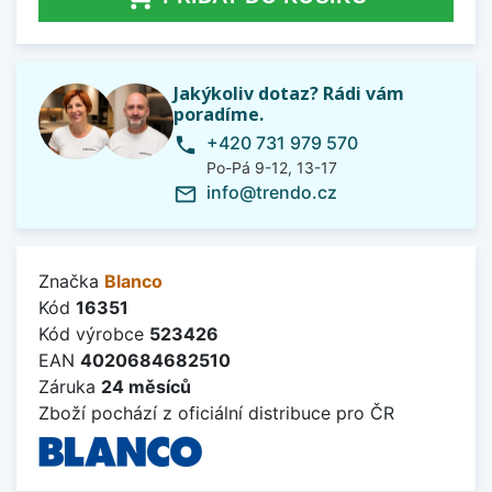
Jakýkoliv dotaz? Rádi vám
poradíme.
+420 731 979 570
phone
Po-Pá 9-12, 13-17
info@trendo.cz
mail_outline
Značka
Blanco
Kód
16351
Kód výrobce
523426
EAN
4020684682510
Záruka
24 měsíců
Zboží pochází z oficiální distribuce pro ČR