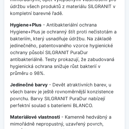
údržbu všech produktů z materiálu SILGRANIT v
kompletní barevné řadě.
Hygiene+Plus
- Antibakteriální ochrana
Hygiene+Plus je ochranný štít proti nečistotám a
bakteriím, který usnadňuje údržbu. Na základě
jedinečného, patentovaného vzorce hygienické
ochrany působí SILGRANIT PuraDur
antibakteriálně. Testy prokazují, že zabudovaná
hygienická ochrana snižuje růst bakterií v
průměru o 98%.
Jedinečné barvy
- Devět atraktivních barev, u
všech barev je ještě rovnoměrnější konzistence
povrchu. Barvy SILGRANIT PuraDur nabízejí
perfektní soulad s bateriemi BLANCO.
Materiálové vlastnosti
- Kamenně hedvábný a
mimořádně nepropustný, uzavřený povrch,