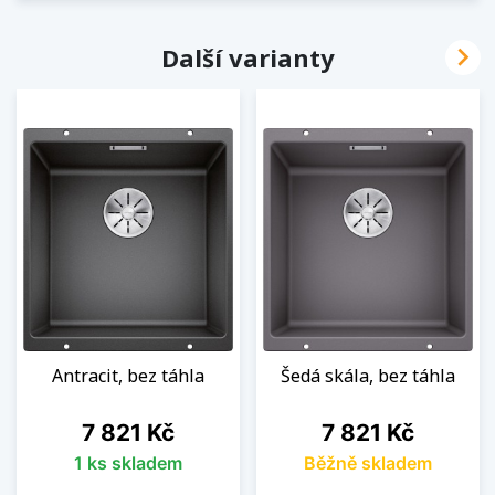

Další varianty
Antracit, bez táhla
Šedá skála, bez táhla
Cena
Cena
7 821 Kč
7 821 Kč
1 ks skladem
Běžně skladem