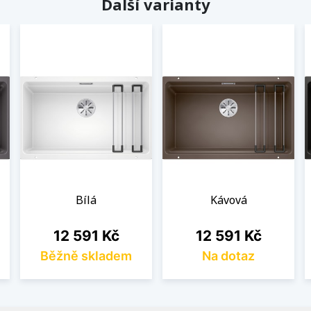
Další varianty
Bílá
Kávová
Cena
Cena
12 591 Kč
12 591 Kč
Běžně skladem
Na dotaz