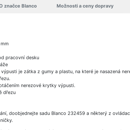
O značce Blanco
Možnosti a ceny dopravy
0 mm
od pracovní desku
táže
 výpusti je zátka z gumy a plastu, na které je nasazená ne
řezu.
 otáčením nerezové krytky výpusti.
ě dřezu
ání, doobjednejte sadu Blanco 232459 a některý z ovládací
ničky.