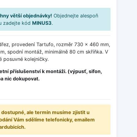
hny větší objednávky!
Objednejte alespoň
ku zadejte kód
MINUS3
.
dřez, provedení Tartufo, rozměr 730 x 460 mm,
m, spodní montáž, minimálně 80 cm skříňka. V
é posuvné kolejničky.
tní příslušenství k montáži. (výpusť, sifon,
ba nic dokupovat.
 dostupné, ale termín musíme zjistit u
odání Vám sdělíme telefonicky, emailem
ardubicích.