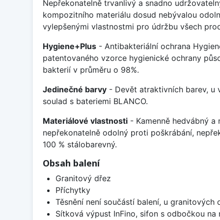
Nepřekonatelně trvanlivý a snadno udržovateln
kompozitního materiálu dosud nebývalou odoln
vylepšenými vlastnostmi pro údržbu všech prod
Hygiene+Plus
- Antibakteriální ochrana Hygien
patentovaného vzorce hygienické ochrany působ
bakterií v průměru o 98%.
Jedinečné barvy
- Devět atraktivních barev, u
soulad s bateriemi BLANCO.
Materiálové vlastnosti
- Kamenně hedvábný a m
nepřekonatelně odolný proti poškrábání, nepře
100 % stálobarevný.
Obsah balení
Granitový dřez
Příchytky
Těsnění není součástí balení, u granitových 
Sítková výpust InFino, sifon s odbočkou na