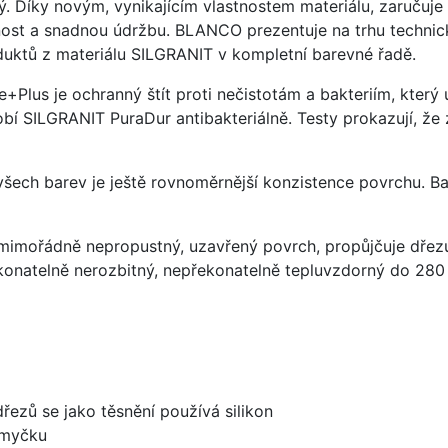
ý. Díky novým, vynikajícím vlastnostem materiálu, zaruču
ost a snadnou údržbu. BLANCO prezentuje na trhu technick
uktů z materiálu SILGRANIT v kompletní barevné řadě.
e+Plus je ochranný štít proti nečistotám a bakteriím, kter
í SILGRANIT PuraDur antibakteriálně. Testy prokazují, že 
 všech barev je ještě rovnoměrnější konzistence povrchu. B
imořádně nepropustný, uzavřený povrch, propůjčuje dřez
konatelně nerozbitný, nepřekonatelně tepluvzdorný do 280
dřezů se jako těsnění používá silikon
 myčku