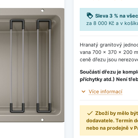
loyalty
Sleva 3 % na všec
za 8 000 Kč a v koší
Hranatý granitový jedno
vana 700 x 370 x 200 m
ceně dřezu jsou nerezov
Součástí dřezu je komple
příchytky atd.) Není tře
expand_more
Více informací

Zboží by mělo být
dodavatele. Termín d
nebo na prodejně v P