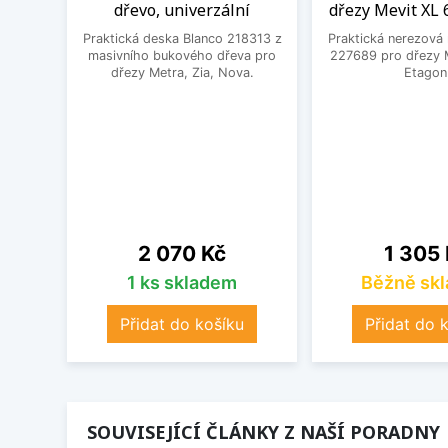
dřevo, univerzální
dřezy Mevit XL 
Praktická deska Blanco 218313 z
Praktická nerezová
masivního bukového dřeva pro
227689 pro dřezy M
dřezy Metra, Zia, Nova.
Etagon
Cena
Cena
2 070 Kč
1 305
1 ks skladem
Běžně sk
Přidat do košíku
Přidat do 
SOUVISEJÍCÍ ČLÁNKY Z NAŠÍ PORADNY