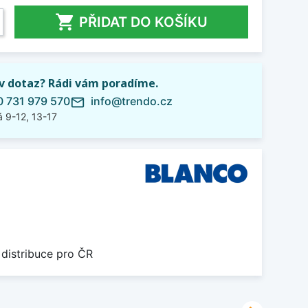

PŘIDAT DO KOŠÍKU
iv dotaz? Rádi vám poradíme.
 731 979 570
info@trendo.cz
mail_outline
 9-12, 13-17
 distribuce pro ČR