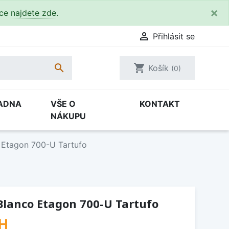
×
kce
najdete zde
.

Přihlásit se

shopping_cart
Košík
(0)
ADNA
VŠE O
KONTAKT
NÁKUPU
 Etagon 700-U Tartufo
Blanco Etagon 700-U Tartufo
H