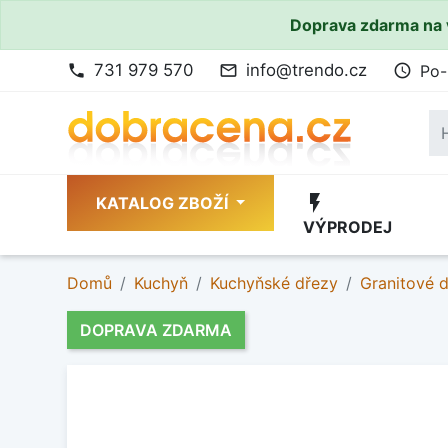
Doprava zdarma na 
731 979 570
info@trendo.cz
Po-
phone
mail_outline
access_time
flash_on
KATALOG ZBOŽÍ
VÝPRODEJ
Domů
Kuchyň
Kuchyňské dřezy
Granitové 
DOPRAVA ZDARMA