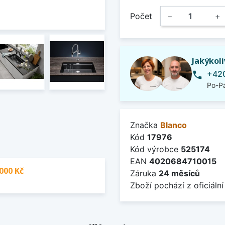
Počet
−
+
Jakýkol
+420
phone
Po-Pá
Značka
Blanco
Kód
17976
Kód výrobce
525174
EAN
4020684710015
000 Kč
Záruka
24 měsíců
Zboží pochází z oficiální