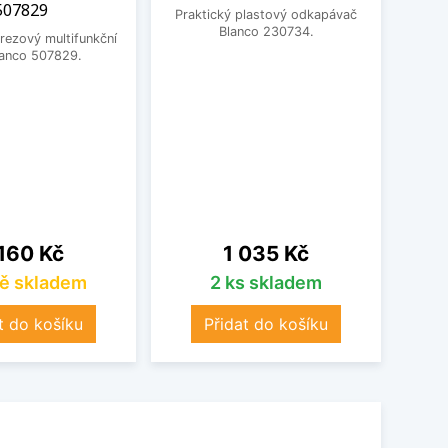
507829
dřev
Praktický plastový odkapávač
Blanco 230734.
rezový multifunkční
lanco 507829.
Prakt
230
na
Cena
160 Kč
1 035 Kč
ě skladem
2 ks skladem
t do košíku
Přidat do košíku