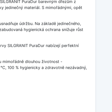
je SILGRANIT PuraDur barevným dřezům z
y jedinečný materiál. S mimořádnými, opět
ý usnadňuje údržbu. Na základě jedinečného,
zabudovaná hygienická ochrana snižuje růst
arvy SILGRANIT PuraDur nabízejí perfektní
u mimořádně dlouhou životnost -
 °C, 100 % hygienicky a zdravotně nezávadný,