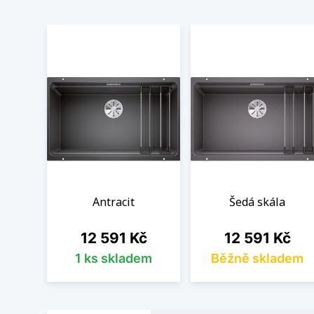
Antracit
Šedá skála
Cena
Cena
12 591 Kč
12 591 Kč
1 ks skladem
Běžně skladem