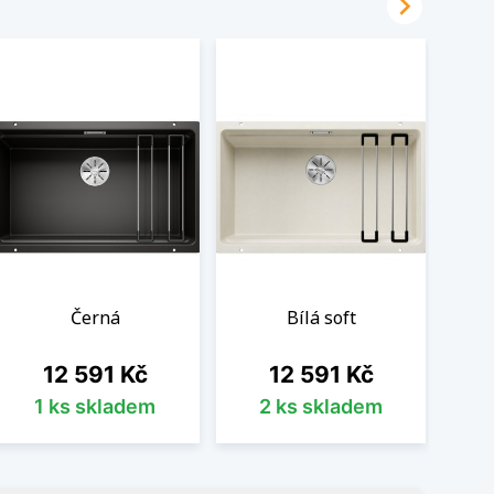

Černá
Bílá soft
Cena
Cena
12 591 Kč
12 591 Kč
1 ks skladem
2 ks skladem