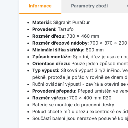
Informace
Parametry zboží
Materiál:
Silgranit PuraDur
Provedení:
Tartufo
Rozměr dřezu:
730 x 460 mm
Rozměr dřezové nádoby:
700 x 370 x 20
Minimální šířka skříňky:
800 mm
Způsob montáže:
Spodní, dřez je usazen p
Orientace dřezu:
Pouze jeden způsob mon
Typ výpusti:
Sítková výpusť 3 1/2 inFino. Ve
pěkně, protože je pořád v rovině se dnem d
Ruční ovládání výpusti - zavírá a otevírá se
Provedení přepadu:
Přepad umístěn ve van
Rozměr výřezu:
700 x 400 mm R20
Baterie se montuje do pracovní desky.
Pokud chcete mít u dřezu excentrické ovlád
Součástí balení jsou nerezové posuvné kolej