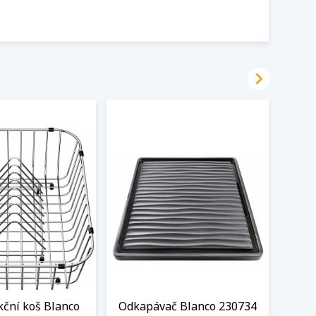

kční koš Blanco
Odkapávač Blanco 230734
De