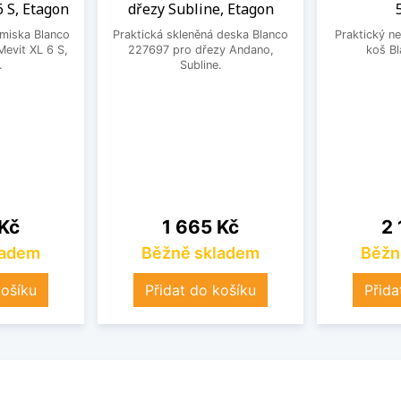
6 S, Etagon
dřezy Subline, Etagon
 miska Blanco
Praktická skleněná deska Blanco
Praktický ne
evit XL 6 S,
227697 pro dřezy Andano,
koš B
.
Subline.
Cena
Ce
 Kč
1 665 Kč
2 
ladem
Běžně skladem
Běžn
košíku
Přidat do košíku
Přida