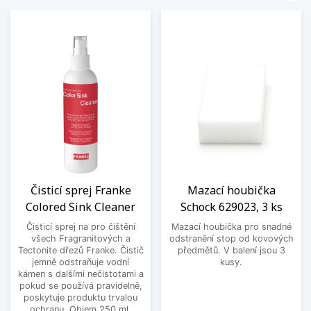
Čisticí sprej Franke
Mazací houbička
Colored Sink Cleaner
Schock 629023, 3 ks
Čisticí sprej na pro čištění
Mazací houbička pro snadné
všech Fragranitových a
odstranění stop od kovových
Tectonite dřezů Franke. Čistič
předmětů. V balení jsou 3
jemně odstraňuje vodní
kusy.
kámen s dalšími nečistotami a
pokud se používá pravidelně,
poskytuje produktu trvalou
ochranu. Objem 250 ml.