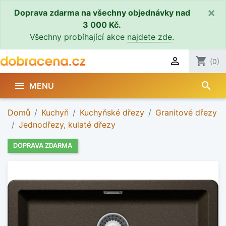
×
Doprava zdarma na všechny objednávky nad
3 000 Kč.
Všechny probíhající akce
najdete zde
.

shopping_cart
(0)
search

MENU
Domů
Kuchyň
Kuchyňské dřezy
Granitové dřezy
Jednodřezy, kulaté dřezy
DOPRAVA ZDARMA