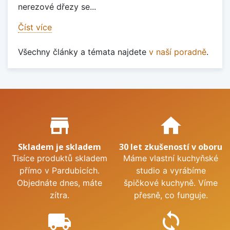
nerezové dřezy se...
Číst více
Všechny články a témata najdete
v naší poradně
.
Proč nakupovat u nás?
store_mall_directory
home
Skladem je skladem
30 let zkušeností v oboru
Tisíce produktů skladem
Máme vlastní kuchyňské
přímo v Pardubicích.
studio a vyrábíme
Objednáte dnes, máte
špičkové kuchyně. Víme
zítra.
přesně, co funguje.
local_shipping
sync