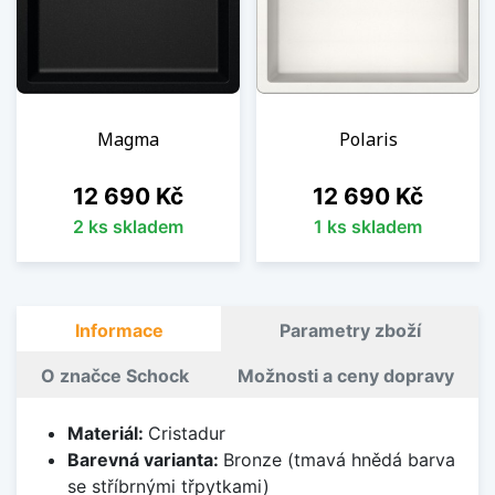
Magma
Polaris
Cena
Cena
12 690 Kč
12 690 Kč
2 ks skladem
1 ks skladem
Informace
Parametry zboží
O značce Schock
Možnosti a ceny dopravy
Materiál:
Cristadur
Barevná varianta:
Bronze (tmavá hnědá barva
se stříbrnými třpytkami)