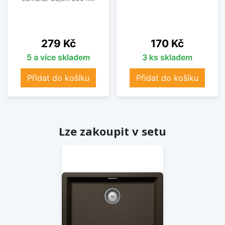
Cena
Cena
279 Kč
170 Kč
5 a více skladem
3 ks skladem
Přidat do košíku
Přidat do košíku
Lze zakoupit v setu