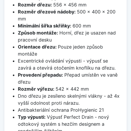
Rozměr dřezu:
556 x 456 mm
Rozměr dřezové nádoby:
500 x 400 x 200
mm
Minimální šířka skříňky:
600 mm
Způsob montáže:
Horní, dřez je usazen nad
pracovní desku
Orientace dřezu:
Pouze jeden způsob
montáže
Excentrické ovládání výpusti - výpusť se
zavírá a otevírá otočením knoflíku na dřezu.
Provedení přepadu:
Přepad umístěn ve vaně
dřezu
Rozměr výřezu:
542 x 442 mm
Dno dřezu je zesíleno skelnými vlákny - až 4x
vyšší odolnost proti nárazu.
Antibakteriální ochrana ProHygienic 21
Typ výpusti:
Výpusť Perfect Drain - nový
odtokový systém s hezčím designem a
snadnějším čištěním.