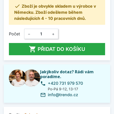

Zboží je obvykle skladem u výrobce v
Německu. Zboží odešleme během
následujících 4 - 10 pracovních dnů.
Počet
−
+

PŘIDAT DO KOŠÍKU
Jakýkoliv dotaz? Rádi vám
poradíme.
+420 731 979 570
phone
Po-Pá 9-12, 13-17
info@trendo.cz
mail_outline