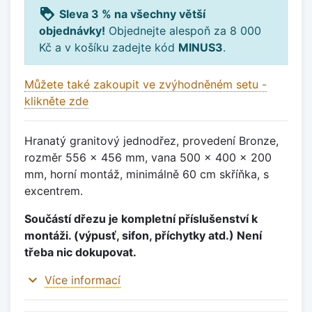
loyalty
Sleva 3 % na všechny větší
objednávky!
Objednejte alespoň za 8 000
Kč a v košíku zadejte kód
MINUS3
.
Můžete také zakoupit ve zvýhodněném setu -
klikněte zde
Hranatý granitový jednodřez, provedení Bronze,
rozměr 556 x 456 mm, vana 500 x 400 x 200
mm, horní montáž, minimálně 60 cm skříňka, s
excentrem.
Součástí dřezu je kompletní příslušenství k
montáži. (výpusť, sifon, příchytky atd.) Není
třeba nic dokupovat.
expand_more
Více informací