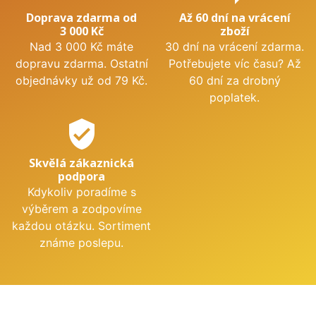
Doprava zdarma od
Až 60 dní na vrácení
3 000 Kč
zboží
Nad 3 000 Kč máte
30 dní na vrácení zdarma.
dopravu zdarma. Ostatní
Potřebujete víc času? Až
objednávky už od 79 Kč.
60 dní za drobný
poplatek.
verified_user
Skvělá zákaznická
podpora
Kdykoliv poradíme s
výběrem a zodpovíme
každou otázku. Sortiment
známe poslepu.