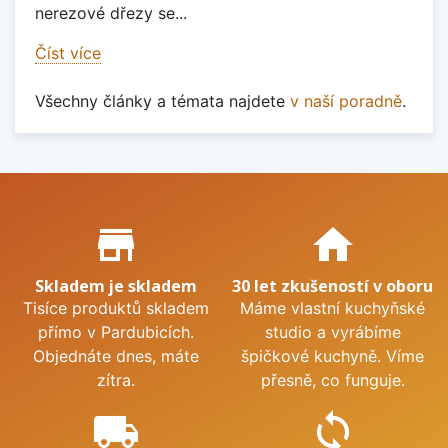
nerezové dřezy se...
Číst více
Všechny články a témata najdete
v naší poradně
.
Proč nakupovat u nás?
store_mall_directory
home
Skladem je skladem
30 let zkušeností v oboru
Tisíce produktů skladem
Máme vlastní kuchyňské
přímo v Pardubicích.
studio a vyrábíme
Objednáte dnes, máte
špičkové kuchyně. Víme
zítra.
přesně, co funguje.
local_shipping
sync