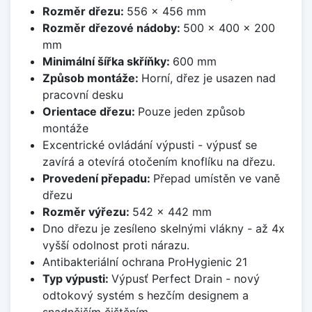
Rozměr dřezu:
556 x 456 mm
Rozměr dřezové nádoby:
500 x 400 x 200
mm
Minimální šířka skříňky:
600 mm
Způsob montáže:
Horní, dřez je usazen nad
pracovní desku
Orientace dřezu:
Pouze jeden způsob
montáže
Excentrické ovládání výpusti - výpusť se
zavírá a otevírá otočením knoflíku na dřezu.
Provedení přepadu:
Přepad umístěn ve vaně
dřezu
Rozměr výřezu:
542 x 442 mm
Dno dřezu je zesíleno skelnými vlákny - až 4x
vyšší odolnost proti nárazu.
Antibakteriální ochrana ProHygienic 21
Typ výpusti:
Výpusť Perfect Drain - nový
odtokový systém s hezčím designem a
snadnějším čištěním.