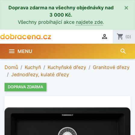
×
Doprava zdarma na všechny objednávky nad
3 000 Kč.
Všechny probíhající akce
najdete zde
.

shopping_cart
(0)
search

MENU
Domů
Kuchyň
Kuchyňské dřezy
Granitové dřezy
Jednodřezy, kulaté dřezy
DOPRAVA ZDARMA