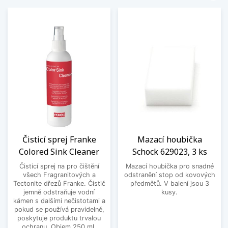
Čisticí sprej Franke
Mazací houbička
Colored Sink Cleaner
Schock 629023, 3 ks
Čisticí sprej na pro čištění
Mazací houbička pro snadné
všech Fragranitových a
odstranění stop od kovových
Tectonite dřezů Franke. Čistič
předmětů. V balení jsou 3
jemně odstraňuje vodní
kusy.
kámen s dalšími nečistotami a
pokud se používá pravidelně,
poskytuje produktu trvalou
ochranu. Objem 250 ml.