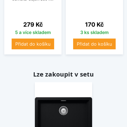
Cena
Cena
279 Kč
170 Kč
5 a více skladem
3 ks skladem
Přidat do košíku
Přidat do košíku
Lze zakoupit v setu