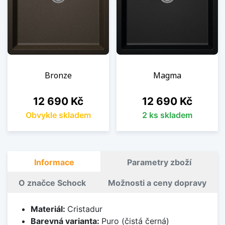
Bronze
Magma
Cena
Cena
12 690 Kč
12 690 Kč
Obvykle skladem
2 ks skladem
Informace
Parametry zboží
O značce Schock
Možnosti a ceny dopravy
Materiál:
Cristadur
Barevná varianta:
Puro (čistá černá)