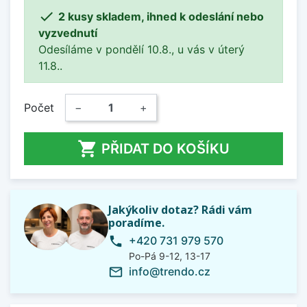

2 kusy skladem, ihned k odeslání nebo
vyzvednutí
Odesíláme v pondělí 10.8., u vás v úterý
11.8..
Počet
−
+

PŘIDAT DO KOŠÍKU
Jakýkoliv dotaz? Rádi vám
poradíme.
+420 731 979 570
phone
Po-Pá 9-12, 13-17
info@trendo.cz
mail_outline