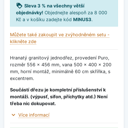
loyalty
Sleva 3 % na všechny větší
objednávky!
Objednejte alespoň za 8 000
Kč a v košíku zadejte kód
MINUS3
.
Můžete také zakoupit ve zvýhodněném setu -
klikněte zde
Hranatý granitový jednodřez, provedení Puro,
rozměr 556 x 456 mm, vana 500 x 400 x 200
mm, horní montáž, minimálně 60 cm skříňka, s
excentrem.
Součástí dřezu je kompletní příslušenství k
montáži. (výpusť, sifon, příchytky atd.) Není
třeba nic dokupovat.
expand_more
Více informací