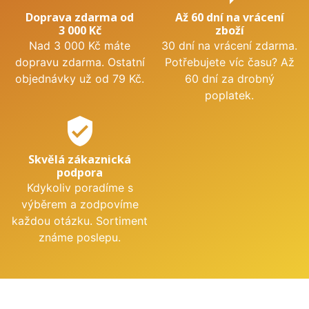
Doprava zdarma od
Až 60 dní na vrácení
3 000 Kč
zboží
Nad 3 000 Kč máte
30 dní na vrácení zdarma.
dopravu zdarma. Ostatní
Potřebujete víc času? Až
objednávky už od 79 Kč.
60 dní za drobný
poplatek.
verified_user
Skvělá zákaznická
podpora
Kdykoliv poradíme s
výběrem a zodpovíme
každou otázku. Sortiment
známe poslepu.