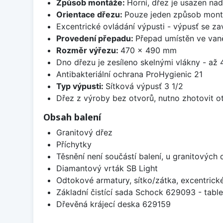
Způsob montáže:
Horní, dřez je usazen na
Orientace dřezu:
Pouze jeden způsob mon
Excentrické ovládání výpusti - výpusť se zav
Provedení přepadu:
Přepad umístěn ve van
Rozměr výřezu:
470 x 490 mm
Dno dřezu je zesíleno skelnými vlákny - až 4
Antibakteriální ochrana ProHygienic 21
Typ výpusti:
Sítková výpusť 3 1/2
Dřez z výroby bez otvorů, nutno zhotovit ot
Obsah balení
Granitový dřez
Příchytky
Těsnění není součástí balení, u granitových 
Diamantový vrták SB Light
Odtokové armatury, sítko/zátka, excentrick
Základní čistící sada Schock 629093 - table
Dřevěná krájecí deska 629159