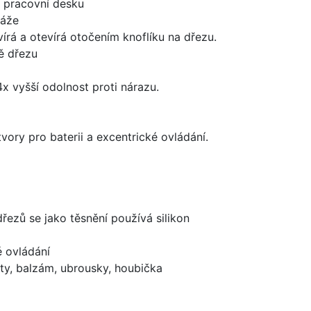
d pracovní desku
táže
írá a otevírá otočením knoflíku na dřezu.
ě dřezu
x vyšší odolnost proti nárazu.
vory pro baterii a excentrické ovládání.
dřezů se jako těsnění používá silikon
é ovládání
ty, balzám, ubrousky, houbička