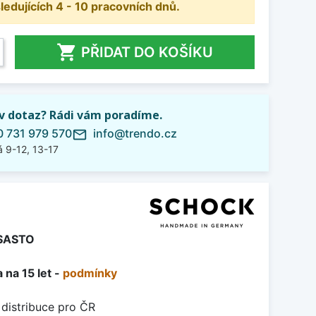
dujících 4 - 10 pracovních dnů.

PŘIDAT DO KOŠÍKU
iv dotaz? Rádi vám poradíme.
 731 979 570
info@trendo.cz
mail_outline
 9-12, 13-17
SASTO
 na 15 let -
podmínky
 distribuce pro ČR