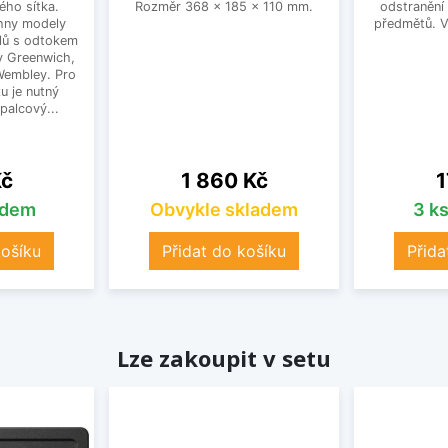
ého sítka.
Rozměr 368 x 185 x 110 mm.
odstranění
hny modely
předmětů. V 
lů s odtokem
dy Greenwich,
 Wembley. Pro
u je nutný
palcový...
Cena
C
Kč
1 860 Kč
1
adem
Obvykle skladem
3 k
košíku
Přidat do košíku
Přida
Lze zakoupit v setu