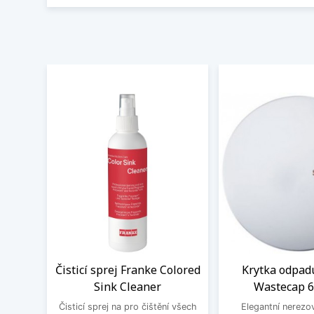
Čisticí sprej Franke Colored
Krytka odpad
Sink Cleaner
Wastecap 
Čisticí sprej na pro čištění všech
Elegantní nerezo