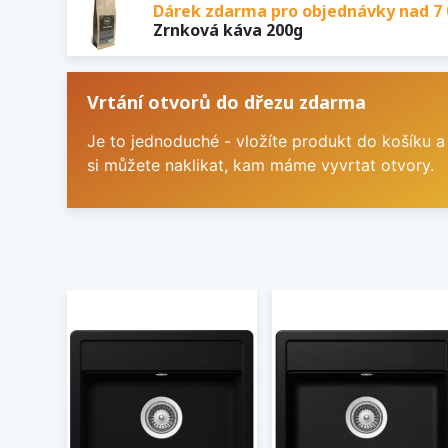
Dárek zdarma pro objednávky nad 7 
Zrnková káva 200g
Vrtání otvorů do dřezu zdarma
Je to jednoduché - vložíte produkt do košíku a
si můžete naklikat, kam máme vyvrtat otvory.