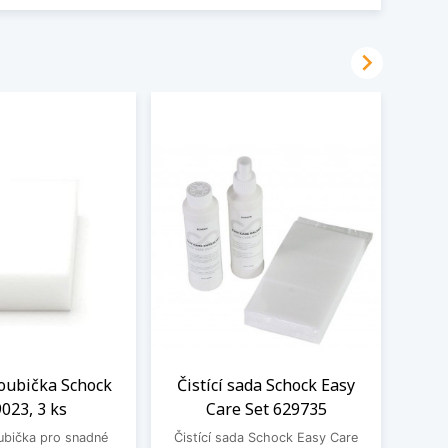

oubička Schock
Čistící sada Schock Easy
023, 3 ks
Care Set 629735
Zesvě
ubička pro snadné
Čistící sada Schock Easy Care
Schock