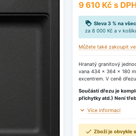
9 610 Kč
s DP
loyalty
Sleva 3 % na všec
za 8 000 Kč a v koší
Můžete také zakoupit ve
Hranatý granitový jedno
vana 434 x 364 x 180 mm
excentrem. V ceně dřezu
Součástí dřezu je komple
příchytky atd.) Není tře
expand_more
Více informací

Zboží je obvykle