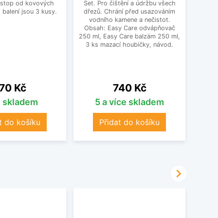
 stop od kovových
Set. Pro čištění a údržbu všech
bě
balení jsou 3 kusy.
dřezů. Chrání před usazováním
všechn
vodního kamene a nečistot.
dí
Obsah: Easy Care odvápňovač
250 ml, Easy Care balzám 250 ml,
3 ks mazací houbičky, návod.
ena
Cena
70 Kč
740 Kč
s skladem
5 a více skladem
t do košíku
Přidat do košíku
