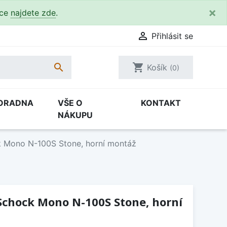
×
kce
najdete zde
.

Přihlásit se

shopping_cart
Košík
(0)
ORADNA
VŠE O
KONTAKT
NÁKUPU
 Mono N-100S Stone, horní montáž
Schock Mono N-100S Stone, horní