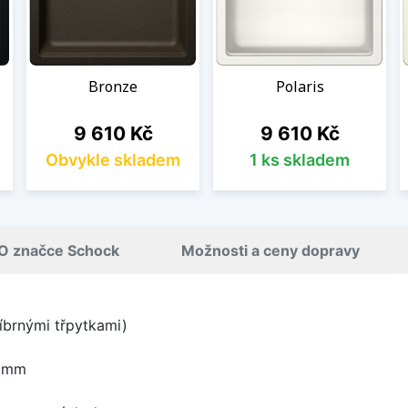
Bronze
Polaris
Cena
Cena
9 610 Kč
9 610 Kč
Obvykle skladem
1 ks skladem
O značce Schock
Možnosti a ceny dopravy
íbrnými třpytkami)
0 mm