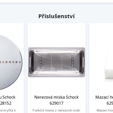
Příslušenství
u Schock
Nerezová miska Schock
Mazací h
628152
629017
629
vá krytka k
Funkční miska z nerezové oceli.
Mazací ho