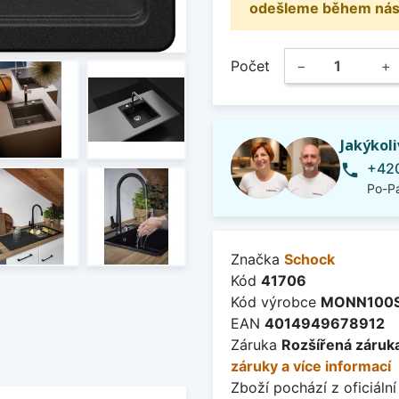
odešleme během násle
Počet
−
+
Jakýkol
+420
phone
Po-Pá
Značka
Schock
Kód
41706
Kód výrobce
MONN100
EAN
4014949678912
Záruka
Rozšířená záruka
záruky a více informací
Zboží pochází z oficiální