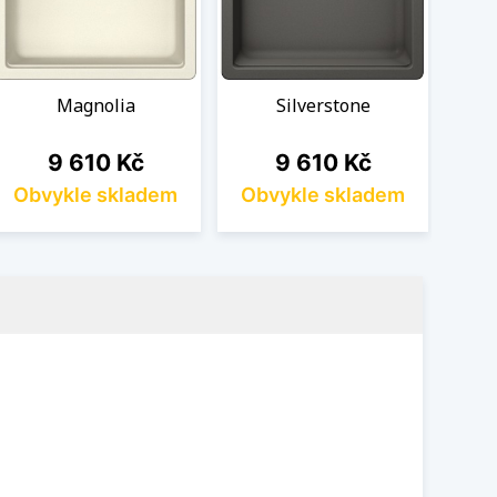
Magnolia
Silverstone
Cena
Cena
9 610 Kč
9 610 Kč
Obvykle skladem
Obvykle skladem
Ob