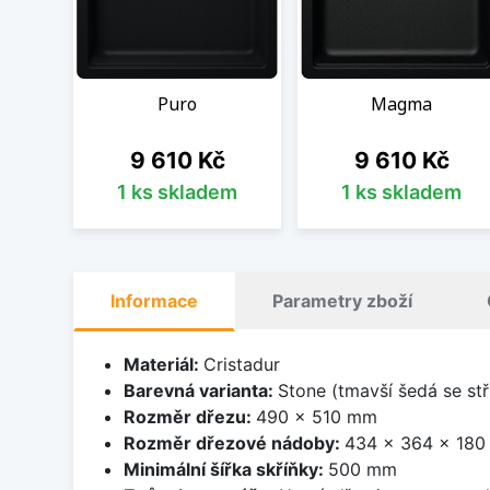
Puro
Magma
Cena
Cena
9 610 Kč
9 610 Kč
1 ks skladem
1 ks skladem
Informace
Parametry zboží
Materiál:
Cristadur
Barevná varianta:
Stone (tmavší šedá se stř
Rozměr dřezu:
490 x 510 mm
Rozměr dřezové nádoby:
434 x 364 x 18
Minimální šířka skříňky:
500 mm