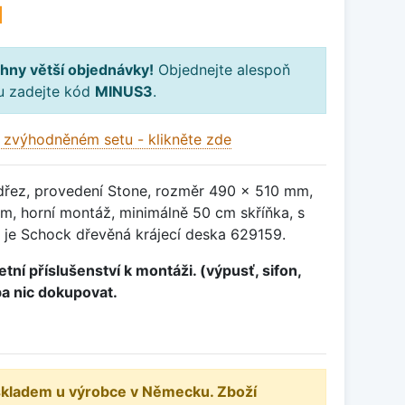
H
hny větší objednávky!
Objednejte alespoň
ku zadejte kód
MINUS3
.
 zvýhodněném setu - klikněte zde
dřez, provedení Stone, rozměr 490 x 510 mm,
, horní montáž, minimálně 50 cm skříňka, s
 je Schock dřevěná krájecí deska 629159.
tní příslušenství k montáži. (výpusť, sifon,
ba nic dokupovat.
 skladem u výrobce v Německu. Zboží