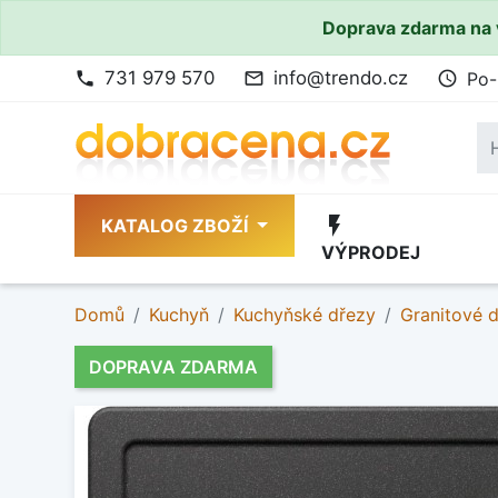
Doprava zdarma na 
731 979 570
info@trendo.cz
Po-
phone
mail_outline
access_time
flash_on
KATALOG ZBOŽÍ
VÝPRODEJ
Domů
Kuchyň
Kuchyňské dřezy
Granitové 
DOPRAVA ZDARMA