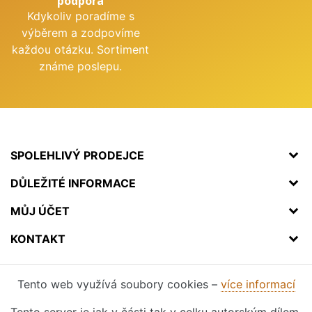
podpora
Kdykoliv poradíme s
výběrem a zodpovíme
každou otázku. Sortiment
známe poslepu.
SPOLEHLIVÝ PRODEJCE
DŮLEŽITÉ INFORMACE
MŮJ ÚČET
KONTAKT
Tento web využívá soubory cookies –
více informací
Tento server je jak v části tak v celku autorským dílem.