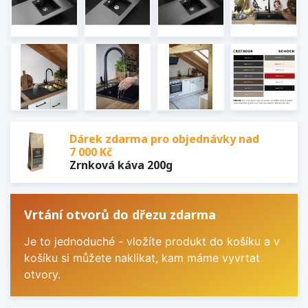
Dárek zdarma pro objednávky nad
7 000 Kč
Zrnková káva 200g
Vrtání otvorů do dřezu zdarma
Je to jednoduché - vložíte produkt do košíku a v
košíku si můžete naklikat, kam máme vyvrtat
otvory.