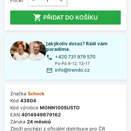
Počet
−
+

PŘIDAT DO KOŠÍKU
Jakýkoliv dotaz? Rádi vám
poradíme.
+420 731 979 570
phone
Po-Pá 9-12, 13-17
info@trendo.cz
mail_outline
Značka
Schock
Kód
43804
Kód výrobce
MONN100SUSTO
EAN
4014949679162
Záruka
24 měsíců
Zboží pochází z oficiální distribuce pro ČR