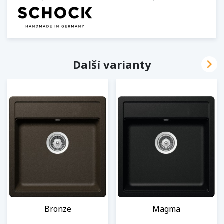

Další varianty
Bronze
Magma