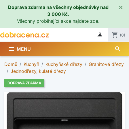
×
Doprava zdarma na všechny objednávky nad
3 000 Kč.
Všechny probíhající akce
najdete zde
.

shopping_cart
(0)
search

MENU
Domů
Kuchyň
Kuchyňské dřezy
Granitové dřezy
Jednodřezy, kulaté dřezy
DOPRAVA ZDARMA