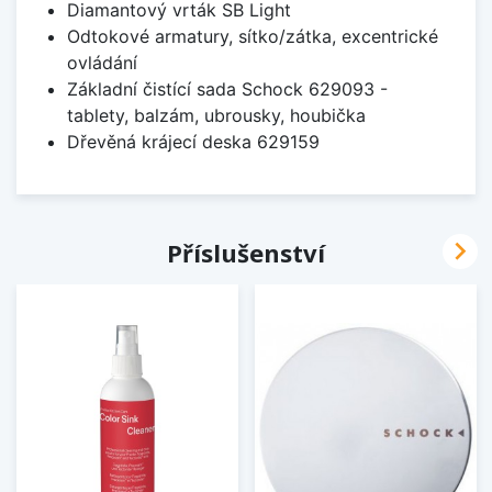
Diamantový vrták SB Light
Odtokové armatury, sítko/zátka, excentrické
ovládání
Základní čistící sada Schock 629093 -
tablety, balzám, ubrousky, houbička
Dřevěná krájecí deska 629159

Příslušenství