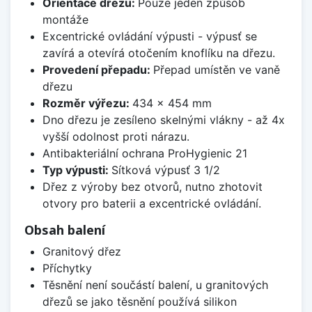
Orientace dřezu:
Pouze jeden způsob
montáže
Excentrické ovládání výpusti - výpusť se
zavírá a otevírá otočením knoflíku na dřezu.
Provedení přepadu:
Přepad umístěn ve vaně
dřezu
Rozměr výřezu:
434 x 454 mm
Dno dřezu je zesíleno skelnými vlákny - až 4x
vyšší odolnost proti nárazu.
Antibakteriální ochrana ProHygienic 21
Typ výpusti:
Sítková výpusť 3 1/2
Dřez z výroby bez otvorů, nutno zhotovit
otvory pro baterii a excentrické ovládání.
Obsah balení
Granitový dřez
Příchytky
Těsnění není součástí balení, u granitových
dřezů se jako těsnění používá silikon