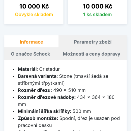
Cena
Cena
10 000 Kč
10 000 Kč
Obvykle skladem
1 ks skladem
Informace
Parametry zboží
O značce Schock
Možnosti a ceny dopravy
Materiál:
Cristadur
Barevná varianta:
Stone (tmavší šedá se
stříbrnými třpytkami)
Rozměr dřezu:
490 x 510 mm
Rozměr dřezové nádoby:
434 x 364 x 180
mm
Minimální šířka skříňky:
500 mm
Způsob montáže:
Spodní, dřez je usazen pod
pracovní desku