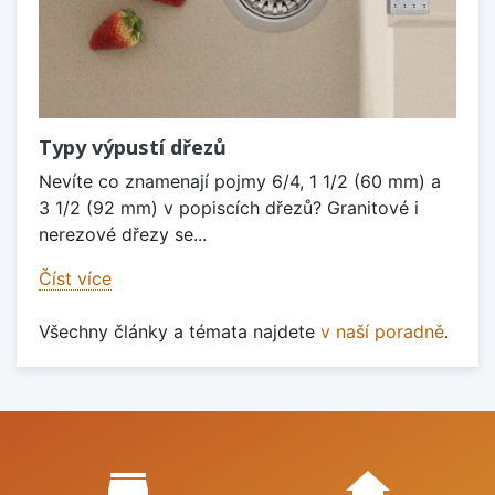
Typy výpustí dřezů
Nevíte co znamenají pojmy 6/4, 1 1/2 (60 mm) a
3 1/2 (92 mm) v popiscích dřezů? Granitové i
nerezové dřezy se...
Číst více
Všechny články a témata najdete
v naší poradně
.
Proč nakupovat u nás?
store_mall_directory
home