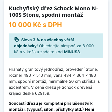
Kuchyňský dřez Schock Mono N-
100S Stone, spodní montáž
10 000 Kč
s DPH
loyalty
Sleva 3 % na všechny větší
objednávky!
Objednejte alespoň za 8 000
Kč a v košíku zadejte kód
MINUS3
.
Hranatý granitový jednodřez, provedení Stone,
rozměr 490 x 510 mm, vana 434 x 364 x 180
mm, spodní montáž, minimálně 50 cm skříňka, s
excentrem. V ceně dřezu je Schock dřevěná
krájecí deska 629159.
Součástí dřezu je kompletní příslušenství k
montáži. (výpusť, sifon, příchytky atd.) Není