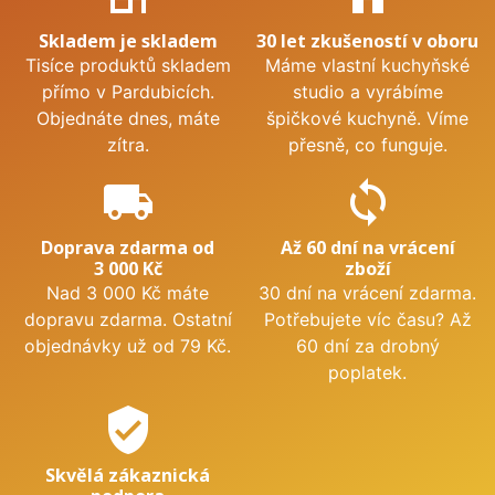
Skladem je skladem
30 let zkušeností v oboru
Tisíce produktů skladem
Máme vlastní kuchyňské
přímo v Pardubicích.
studio a vyrábíme
Objednáte dnes, máte
špičkové kuchyně. Víme
zítra.
přesně, co funguje.
local_shipping
sync
Doprava zdarma od
Až 60 dní na vrácení
3 000 Kč
zboží
Nad 3 000 Kč máte
30 dní na vrácení zdarma.
dopravu zdarma. Ostatní
Potřebujete víc času? Až
objednávky už od 79 Kč.
60 dní za drobný
poplatek.
verified_user
Skvělá zákaznická