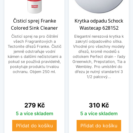
Čisticí sprej Franke
Krytka odpadu Schock
Colored Sink Cleaner
Wastecap 628152
Čisticí sprej na pro čištění
Elegantní nerezová krytka k
všech Fragranitových a
zakrytí odpadového sítka.
Tectonite dřezů Franke. Čistič
Vhodné pro všechny modely
jemně odstraňuje vodní
dřezů, kromě modelů s
kámen s dalšími nečistotami a
odtokem Perfect drain - řady
pokud se používá pravidelně,
Greenwich, Prepstation, Tia a
poskytuje produktu trvalou
Wembley. Pro umístění do
ochranu. Objem 250 ml.
dřezu je nutný standartní 3
1/2 palcový...
Cena
Cena
279 Kč
310 Kč
5 a více skladem
5 a více skladem
Přidat do košíku
Přidat do košíku