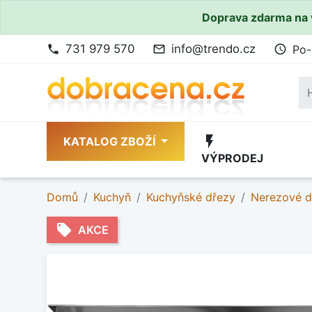
Doprava zdarma na 
731 979 570
info@trendo.cz
Po-
phone
mail_outline
access_time
flash_on
KATALOG ZBOŽÍ
VÝPRODEJ
Domů
Kuchyň
Kuchyňské dřezy
Nerezové d
local_offer
AKCE