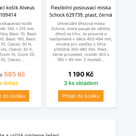
cí košík Alveus
Flexibilní posouvací miska
109414
Schock 629739, plast, černá
odkapávací košík
Univerzální dřezová miska
změr 345 x 315 mm.
Schock, která pasuje do většiny
řezy Basic 10, Basic
dřezů na trhu. Je posuvná a
50, Basic 160, Basic
nastavitelná v délce 403–494 mm,
 70, Classic 30 N,
vhodná pro vaničky o šířce
 Uni, Classic 30 X,
přibližně 300–480 mm. Plast,
 Zoom 10, Zoom 20,
černé provedení, rozměr 403 x
0, Classic...
180 x 89 mm. Z modelů...
á cena
Cena
Cena
585 Kč
1 190 Kč
č
a dotaz
3 ks skladem
t do košíku
Přidat do košíku
e a určitě najdeme řešení.