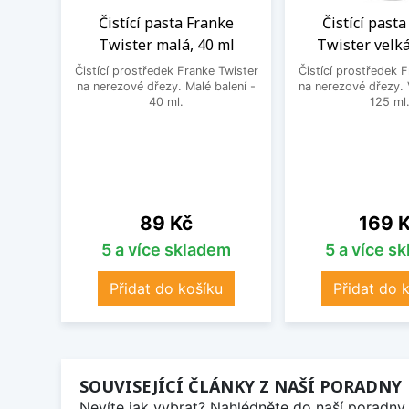
Čistící pasta Franke
Čistící past
Twister malá, 40 ml
Twister velká
Čistící prostředek Franke Twister
Čistící prostředek 
na nerezové dřezy. Malé balení -
na nerezové dřezy. 
40 ml.
125 ml
Cena
Cena
89 Kč
169 
5 a více skladem
5 a více s
Přidat do košíku
Přidat do 
SOUVISEJÍCÍ ČLÁNKY Z NAŠÍ PORADNY
Nevíte jak vybrat? Nahlédněte do naší poradny 