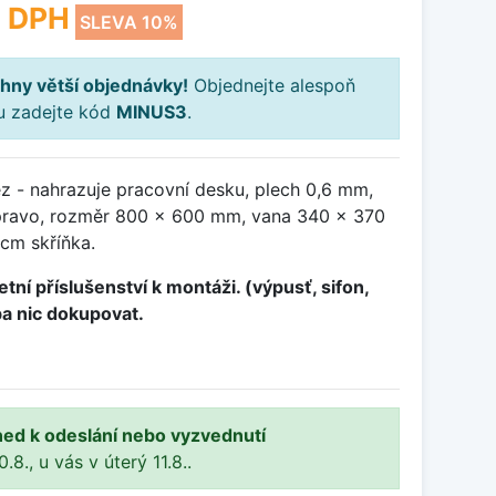
 DPH
SLEVA 10%
hny větší objednávky!
Objednejte alespoň
ku zadejte kód
MINUS3
.
z - nahrazuje pracovní desku, plech 0,6 mm,
vpravo, rozměr 800 x 600 mm, vana 340 x 370
cm skříňka.
tní příslušenství k montáži. (výpusť, sifon,
ba nic dokupovat.
ned k odeslání nebo vyzvednutí
8., u vás v úterý 11.8..