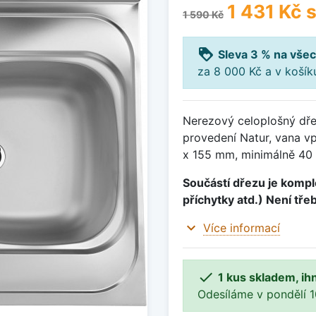
1 431 Kč
s
1 590 Kč
loyalty
Sleva 3 % na všec
za 8 000 Kč a v koší
Nerezový celoplošný dře
provedení Natur, vana 
x 155 mm, minimálně 40 
Součástí dřezu je komple
příchytky atd.) Není tře
expand_more
Více informací

1 kus skladem, ih
Odesíláme v pondělí 10.