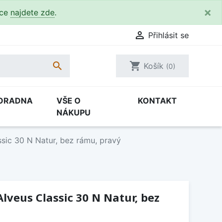
×
kce
najdete zde
.

Přihlásit se

shopping_cart
Košík
(0)
ORADNA
VŠE O
KONTAKT
NÁKUPU
sic 30 N Natur, bez rámu, pravý
lveus Classic 30 N Natur, bez