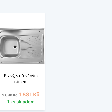
Pravý, s dřevěným
rámem
Běžná cena
Cena
1 881 Kč
2 090 Kč
1 ks skladem