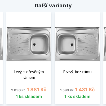
Další varianty
Levý, s dřevěným
Pravý, bez rámu
rámem
Běžná cena
Cena
Běžná cena
Cena
1 881 Kč
1 431 Kč
2 090 Kč
1 590 Kč
1 ks skladem
1 ks skladem