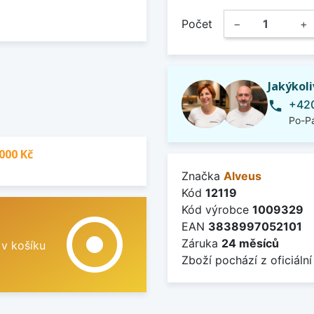
Počet
−
+
Jakýkol
+420
phone
Po-Pá
000 Kč
Značka
Alveus
Kód
12119
Kód výrobce
1009329
adjust
EAN
3838997052101
Záruka
24 měsíců
 v košíku
Zboží pochází z oficiální