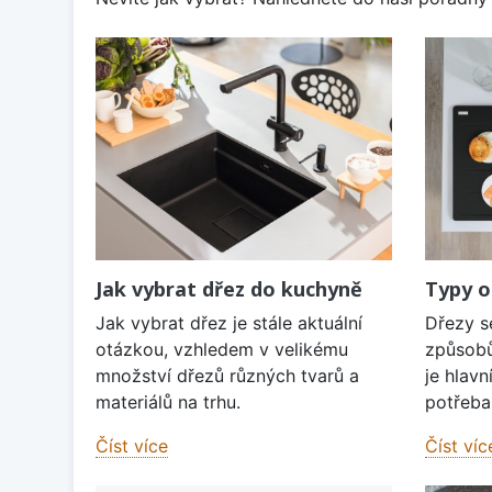
Jak vybrat dřez do kuchyně
Typy o
Jak vybrat dřez je stále aktuální
Dřezy s
otázkou, vzhledem v velikému
způsobů
množství dřezů různých tvarů a
je hlavn
materiálů na trhu.
potřeba 
Číst více
Číst víc