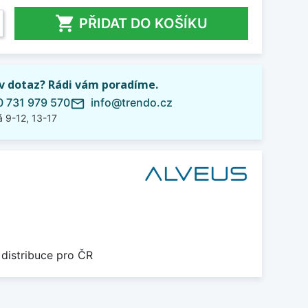

PŘIDAT DO KOŠÍKU
iv dotaz? Rádi vám poradíme.
 731 979 570
info@trendo.cz
mail_outline
 9-12, 13-17
 distribuce pro ČR