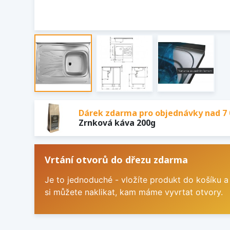
Dárek zdarma pro objednávky nad 7 
Zrnková káva 200g
Vrtání otvorů do dřezu zdarma
Je to jednoduché - vložíte produkt do košíku a
si můžete naklikat, kam máme vyvrtat otvory.