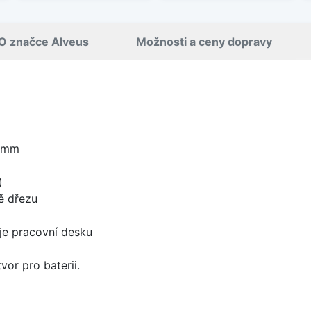
O značce Alveus
Možnosti a ceny dopravy
5 mm
)
ě dřezu
je pracovní desku
vor pro baterii.