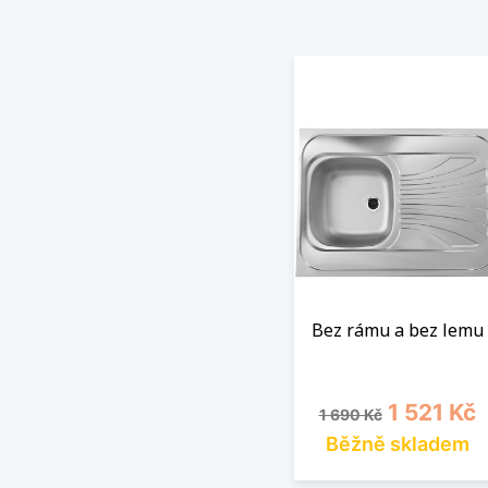
Bez rámu a bez lemu
Běžná cena
Cena
1 521 Kč
1 690 Kč
Běžně skladem