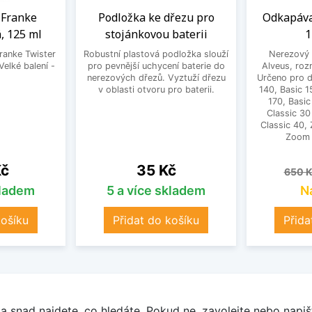
a Franke
Podložka ke dřezu pro
Odkapáva
, 125 ml
stojánkovou baterii
1
Franke Twister
Robustní plastová podložka slouží
Nerezový 
Velké balení -
pro pevnější uchycení baterie do
Alveus, ro
.
nerezových dřezů. Vyztuží dřezu
Určeno pro d
v oblasti otvoru pro baterii.
140, Basic 1
170, Basic
Classic 30
Classic 40,
Zoom 3
Cena
Běžn
Kč
35 Kč
650 K
kladem
5 a více skladem
N
košíku
Přidat do košíku
Přida
a snad najdete, co hledáte. Pokud ne, zavolejte nebo napišt