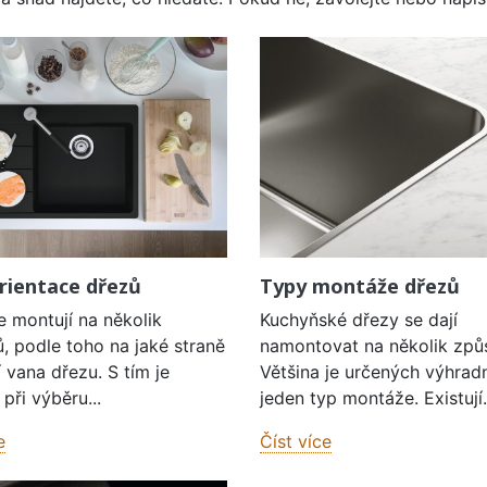
rientace dřezů
Typy montáže dřezů
e montují na několik
Kuchyňské dřezy se dají
, podle toho na jaké straně
namontovat na několik způ
í vana dřezu. S tím je
Většina je určených výhrad
při výběru...
jeden typ montáže. Existují.
e
Číst více