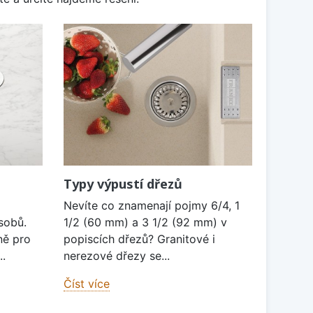
Typy výpustí dřezů
Nevíte co znamenají pojmy 6/4, 1
sobů.
1/2 (60 mm) a 3 1/2 (92 mm) v
ně pro
popiscích dřezů? Granitové i
..
nerezové dřezy se...
Číst více