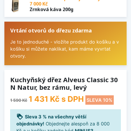
7 000 Kč
Zrnková káva 200g
Vrtání otvorů do dřezu zdarma
Je to jednoduché - vložíte produkt do košíku a v
košíku si můžete naklikat, kam máme vyvrtat
otvory.
Kuchyňský dřez Alveus Classic 30
N Natur, bez rámu, levý
1 431 Kč
s DPH
SLEVA 10%
1 590 Kč
loyalty
Sleva 3 % na všechny větší
objednávky!
Objednejte alespoň za 8 000
Kč a v košíku zadejte kód
MINUS3
.