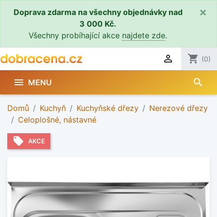
×
Doprava zdarma na všechny objednávky nad
3 000 Kč.
Všechny probíhající akce
najdete zde
.

shopping_cart
(0)
search

MENU
Domů
Kuchyň
Kuchyňské dřezy
Nerezové dřezy
Celoplošné, nástavné
local_offer
AKCE