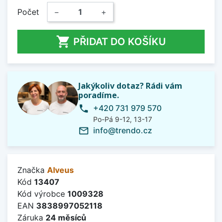
Počet
−
+

PŘIDAT DO KOŠÍKU
Jakýkoliv dotaz? Rádi vám
poradíme.
+420 731 979 570
phone
Po-Pá 9-12, 13-17
info@trendo.cz
mail_outline
Značka
Alveus
Kód
13407
Kód výrobce
1009328
EAN
3838997052118
Záruka
24 měsíců