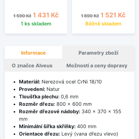
Běžná cena
Cena
Běžná cena
Cena
1 431 Kč
1 521 Kč
1 590 Kč
1 690 Kč
1 ks skladem
Běžně skladem
Informace
Parametry zboží
O značce Alveus
Možnosti a ceny dopravy
Materiál:
Nerezová ocel CrNi 18/10
Provedení:
Natur
Tloušťka plechu:
0,6 mm
Rozměr dřezu:
800 x 600 mm
Rozměr dřezové nádoby:
340 x 370 x 155
mm
Minimální šířka skříňky:
400 mm
Orientace dřezu:
Levý (vana dřezu vlevo)