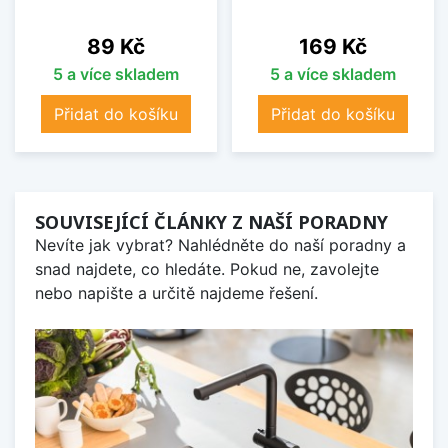
Cena
Cena
89 Kč
169 Kč
5 a více skladem
5 a více skladem
Přidat do košíku
Přidat do košíku
SOUVISEJÍCÍ ČLÁNKY Z NAŠÍ PORADNY
Nevíte jak vybrat? Nahlédněte do naší poradny a
snad najdete, co hledáte. Pokud ne, zavolejte
nebo napište a určitě najdeme řešení.