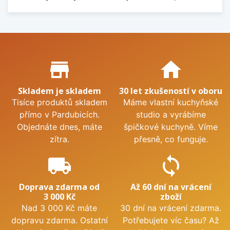
Proč nakupovat u nás?
store_mall_directory
home
Skladem je skladem
30 let zkušeností v oboru
Tisíce produktů skladem
Máme vlastní kuchyňské
přímo v Pardubicích.
studio a vyrábíme
Objednáte dnes, máte
špičkové kuchyně. Víme
zítra.
přesně, co funguje.
local_shipping
sync
Doprava zdarma od
Až 60 dní na vrácení
3 000 Kč
zboží
Nad 3 000 Kč máte
30 dní na vrácení zdarma.
dopravu zdarma. Ostatní
Potřebujete víc času? Až