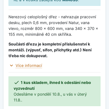
Nerezový celoplošný dřez - nahrazuje pracovní
desku, plech 0,6 mm, provedení Natur, vana
vlevo, rozměr 800 x 600 mm, vana 340 x 370 x
155 mm, minimálně 40 cm skříňka.
Součástí dřezu je kompletní příslušenství k
montáži. (výpusť, sifon, příchytky atd.) Není
třeba nic dokupovat.
expand_more
Více informací

1 kus skladem, ihned k odeslání nebo
vyzvednutí
Odesíláme v pondělí 10.8., u vás v úterý
11.8..