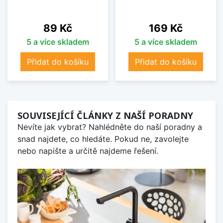
Cena
Cena
89 Kč
169 Kč
5 a více skladem
5 a více skladem
Přidat do košíku
Přidat do košíku
SOUVISEJÍCÍ ČLÁNKY Z NAŠÍ PORADNY
Nevíte jak vybrat? Nahlédněte do naší poradny a
snad najdete, co hledáte. Pokud ne, zavolejte
nebo napište a určitě najdeme řešení.