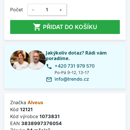
Počet
−
+

PŘIDAT DO KOŠÍKU
Jakýkoliv dotaz? Rádi vám
poradíme.
+420 731 979 570
phone
Po-Pá 9-12, 13-17
info@trendo.cz
mail_outline
Značka
Alveus
Kód
12121
Kód výrobce
1073831
EAN
3838997376054