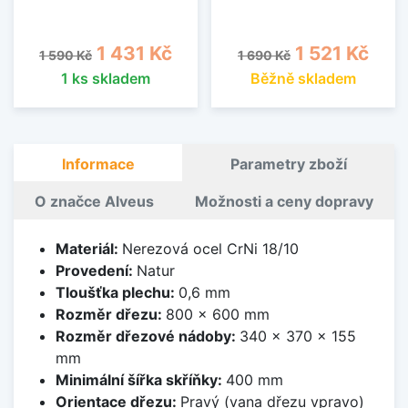
Běžná cena
Cena
Běžná cena
Cena
1 431 Kč
1 521 Kč
1 590 Kč
1 690 Kč
1 ks skladem
Běžně skladem
Informace
Parametry zboží
O značce Alveus
Možnosti a ceny dopravy
Materiál:
Nerezová ocel CrNi 18/10
Provedení:
Natur
Tloušťka plechu:
0,6 mm
Rozměr dřezu:
800 x 600 mm
Rozměr dřezové nádoby:
340 x 370 x 155
mm
Minimální šířka skříňky:
400 mm
Orientace dřezu:
Pravý (vana dřezu vpravo)