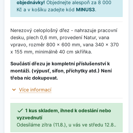
objednávky!
Objednejte alespoň za 8 000
Kč a v košíku zadejte kód
MINUS3
.
Nerezový celoplošný dřez - nahrazuje pracovní
desku, plech 0,6 mm, provedení Natur, vana
vpravo, rozměr 800 x 600 mm, vana 340 x 370
x 155 mm, minimálně 40 cm skříňka.
Součástí dřezu je kompletní příslušenství k
montáži. (výpusť, sifon, příchytky atd.) Není
třeba nic dokupovat.
expand_more
Více informací

1 kus skladem, ihned k odeslání nebo
vyzvednutí
Odesíláme zítra (11.8.), u vás ve středu 12.8..