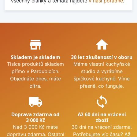
Všechny články a témata najdete
v naší poradně
.
Proč nakupovat u nás?
store_mall_directory
home
Skladem je skladem
30 let zkušeností v oboru
Tisíce produktů skladem
Máme vlastní kuchyňské
přímo v Pardubicích.
studio a vyrábíme
Objednáte dnes, máte
špičkové kuchyně. Víme
zítra.
přesně, co funguje.
local_shipping
sync
Doprava zdarma od
Až 60 dní na vrácení
3 000 Kč
zboží
Nad 3 000 Kč máte
30 dní na vrácení zdarma.
dopravu zdarma. Ostatní
Potřebujete víc času? Až