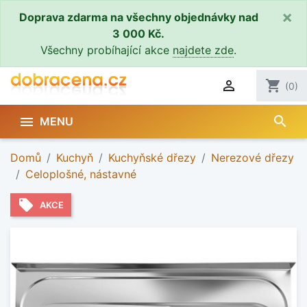
×
Doprava zdarma na všechny objednávky nad
3 000 Kč.
Všechny probíhající akce
najdete zde
.

shopping_cart
(0)
search

MENU
Domů
Kuchyň
Kuchyňské dřezy
Nerezové dřezy
Celoplošné, nástavné
local_offer
AKCE