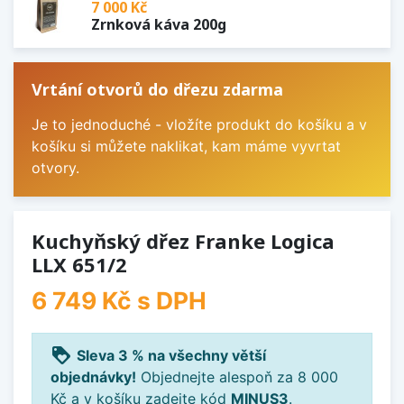
7 000 Kč
Zrnková káva 200g
Vrtání otvorů do dřezu zdarma
Je to jednoduché - vložíte produkt do košíku a v
košíku si můžete naklikat, kam máme vyvrtat
otvory.
Kuchyňský dřez Franke Logica
LLX 651/2
6 749 Kč
s DPH
loyalty
Sleva 3 % na všechny větší
objednávky!
Objednejte alespoň za 8 000
Kč a v košíku zadejte kód
MINUS3
.