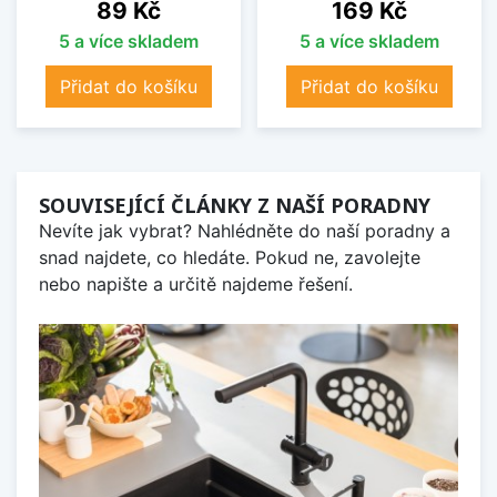
Cena
Cena
89 Kč
169 Kč
5 a více skladem
5 a více skladem
Přidat do košíku
Přidat do košíku
SOUVISEJÍCÍ ČLÁNKY Z NAŠÍ PORADNY
Nevíte jak vybrat? Nahlédněte do naší poradny a
snad najdete, co hledáte. Pokud ne, zavolejte
nebo napište a určitě najdeme řešení.