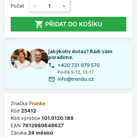
Počet
−
+

PŘIDAT DO KOŠÍKU
Jakýkoliv dotaz? Rádi vám
poradíme.
+420 731 979 570
phone
Po-Pá 9-12, 13-17
info@trendo.cz
mail_outline
Značka
Franke
Kód
25412
Kód výrobce
101.0120.189
EAN
7612980648627
Záruka
24 měsíců