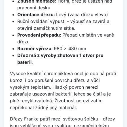
Způsob montáže:
Horní, dřez je usazen nad
pracovní desku
Orientace dřezu:
Levý (vana dřezu vlevo)
Ruční ovládání výpusti - výpusť se zavírá a
otevírá zamáčknutím sítka.
Provedení přepadu:
Přepad umístěn ve vaně
dřezu
Rozměr výřezu:
980 x 480 mm
Dřez má z výroby zhotoven 1 otvor pro
baterii.
Vysoce kvalitní chromniklová ocel je odolná proti
korozi i po porušení povrchu dřezu a vůči
vysokým teplotám. Hladký povrch nerezi
zabraňuje usazování bakterií, lehce se čistí a je
plně recyklovatelná. Životnost nerezi zatím
nepřekonal žádný jiný materiál.
Dřezy Franke patří mezi světovou špičku - dřezy
jsou vyhlášené svou kvalitou, nezaměnitelným