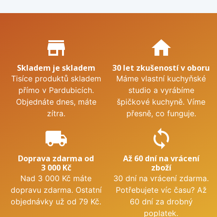
Proč nakupovat u nás?
store_mall_directory
home
Skladem je skladem
30 let zkušeností v oboru
Tisíce produktů skladem
Máme vlastní kuchyňské
přímo v Pardubicích.
studio a vyrábíme
Objednáte dnes, máte
špičkové kuchyně. Víme
zítra.
přesně, co funguje.
local_shipping
sync
Doprava zdarma od
Až 60 dní na vrácení
3 000 Kč
zboží
Nad 3 000 Kč máte
30 dní na vrácení zdarma.
dopravu zdarma. Ostatní
Potřebujete víc času? Až
objednávky už od 79 Kč.
60 dní za drobný
poplatek.