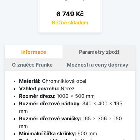
Cena
6 749 Kč
Běžně skladem
Informace
Parametry zboží
O značce Franke
Možnosti a ceny dopravy
Materiál:
Chromniklová ocel
Vzhled povrchu:
Nerez
Rozměr dřezu:
1000 x 500 mm
Rozměr dřezové nádoby:
340 x 400 x 195
mm
Rozměr dřezové vaničky:
165 x 306 x 150
mm
Minimální šířka skříňky:
600 mm