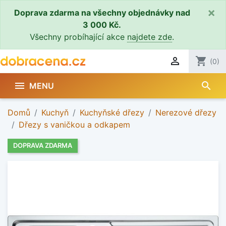
×
Doprava zdarma na všechny objednávky nad
3 000 Kč.
Všechny probíhající akce
najdete zde
.

shopping_cart
(0)
search

MENU
Domů
Kuchyň
Kuchyňské dřezy
Nerezové dřezy
Dřezy s vaničkou a odkapem
DOPRAVA ZDARMA