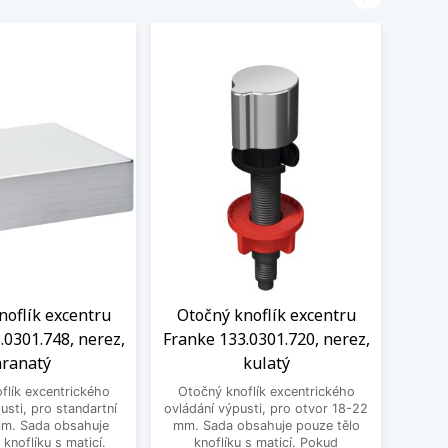
noflík excentru
Otočný knoflík excentru
Knof
.0301.748, nerez,
Franke 133.0301.720, nerez,
1
ranatý
kulatý
excen
flík excentrického
Otočný knoflík excentrického
pro st
usti, pro standartní
ovládání výpusti, pro otvor 18-22
obsa
mm. Sada obsahuje
mm. Sada obsahuje pouze tělo
ma
 knoflíku s maticí.
knoflíku s maticí. Pokud