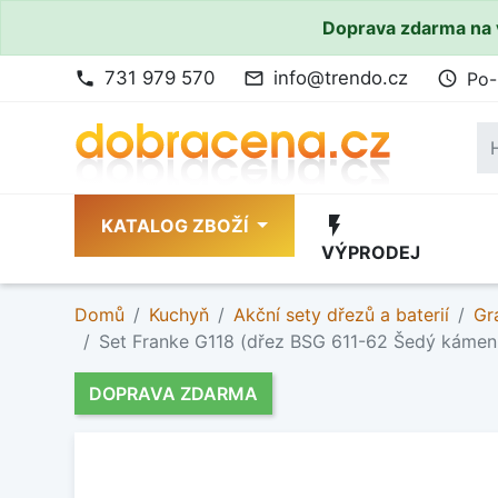
Doprava zdarma na 
731 979 570
info@trendo.cz
Po-
phone
mail_outline
access_time
flash_on
KATALOG ZBOŽÍ
VÝPRODEJ
Domů
Kuchyň
Akční sety dřezů a baterií
Gr
Set Franke G118 (dřez BSG 611-62 Šedý kámen
DOPRAVA ZDARMA