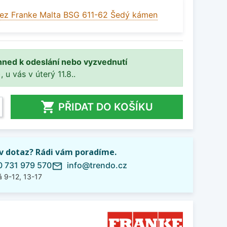
ez Franke Malta BSG 611-62 Šedý kámen
hned k odeslání nebo vyzvednutí
, u vás v úterý 11.8..

PŘIDAT DO KOŠÍKU
iv dotaz? Rádi vám poradíme.
 731 979 570
info@trendo.cz
mail_outline
 9-12, 13-17