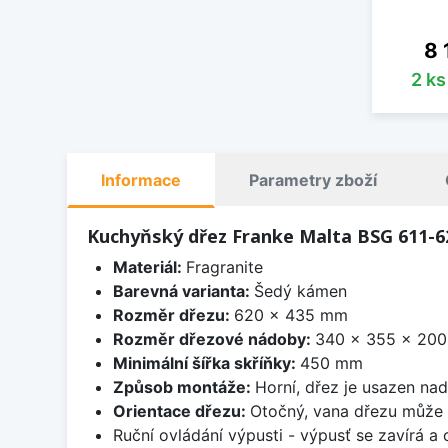
Ce
8 
2 k
Informace
Parametry zboží
Kuchyňský dřez Franke Malta BSG 611-
Materiál:
Fragranite
Barevná varianta:
Šedý kámen
Rozměr dřezu:
620 x 435 mm
Rozměr dřezové nádoby:
340 x 355 x 20
Minimální šířka skříňky:
450 mm
Způsob montáže:
Horní, dřez je usazen na
Orientace dřezu:
Otočný, vana dřezu může 
Ruční ovládání výpusti - výpusť se zavírá a