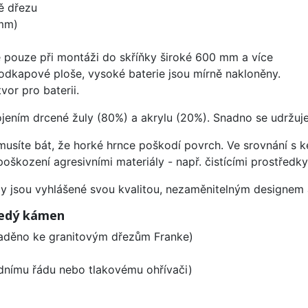
ě dřezu
mm)
 pouze při montáži do skříňky široké 600 mm a více
odkapové ploše, vysoké baterie jsou mírně nakloněny.
vor pro baterii.
ojením drcené žuly (80%) a akrylu (20%). Snadno se udržuje
emusíte bát, že horké hrnce poškodí povrch. Ve srovnání s
poškození agresivními materiály - např. čistícími prostřed
ezy jsou vyhlášené svou kvalitou, nezaměnitelným designe
Šedý kámen
laděno ke granitovým dřezům Franke)
odnímu řádu nebo tlakovému ohřívači)