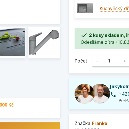
Kuchyňský dř

2 kusy skladem, i
Odesíláme zítra (10.8.)
Počet
−
+
Jakýkol
+420
phone
Po-Pá
000 Kč
Značka
Franke