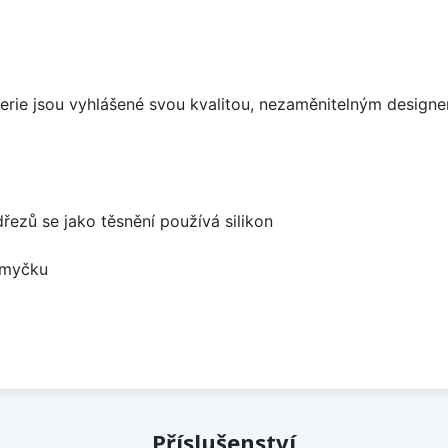
aterie jsou vyhlášené svou kvalitou, nezaměnitelným desig
dřezů se jako těsnění používá silikon
 myčku
Příslušenství