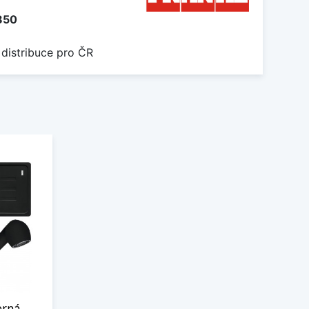
850
 distribuce pro ČR
erná