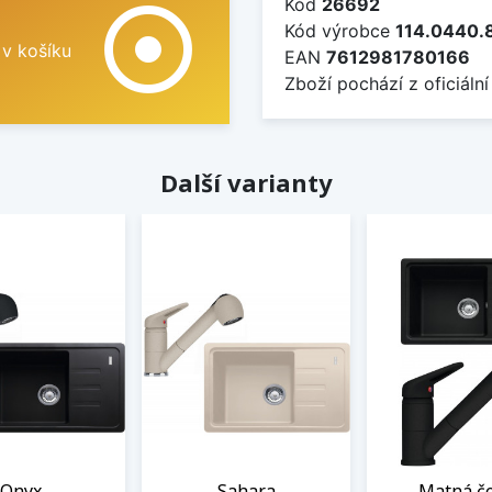
Kód
26692
adjust
Kód výrobce
114.0440.
 v košíku
EAN
7612981780166
Zboží pochází z oficiální
Další varianty
Onyx
Sahara
Matná č