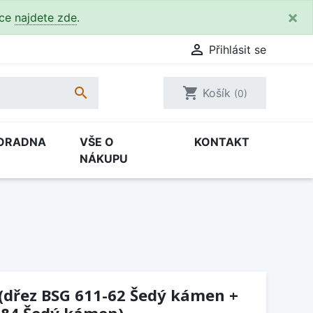
×
kce
najdete zde
.

Přihlásit se

shopping_cart
Košík
(0)
ORADNA
VŠE O
KONTAKT
NÁKUPU
(dřez BSG 611-62 Šedý kámen +