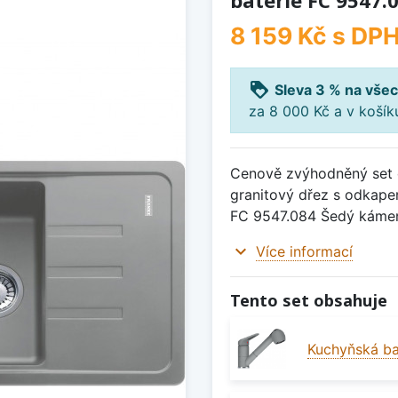
baterie FC 9547.
8 159 Kč
s DP
loyalty
Sleva 3 % na všec
za 8 000 Kč a v koší
Cenově zvýhodněný set d
granitový dřez s odkape
FC 9547.084 Šedý káme
expand_more
Více informací
Tento set obsahuje
Kuchyňská ba