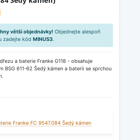
084 Šedý kámen)
H
hny větší objednávky!
Objednejte alespoň
ku zadejte kód
MINUS3
.
řezu a baterie Franke G118 - obsahuje
m BSG 611-62 Šedý kámen a baterii se sprchou
n.
terie Franke FC 9547.084 Šedý kámen