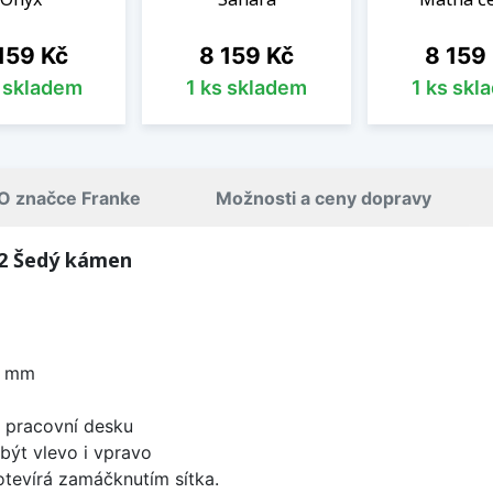
na
Cena
Cena
159 Kč
8 159 Kč
8 159
s skladem
1 ks skladem
1 ks skl
O značce Franke
Možnosti a ceny dopravy
62 Šedý kámen
0 mm
d pracovní desku
být vlevo i vpravo
 otevírá zamáčknutím sítka.