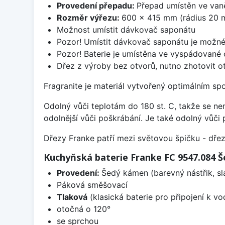
Provedení přepadu:
Přepad umístěn ve van
Rozměr výřezu:
600 x 415 mm (rádius 20 
Možnost umístit dávkovač saponátu
Pozor! Umístit dávkovač saponátu je možné
Pozor! Baterie je umístěna ve vyspádované 
Dřez z výroby bez otvorů, nutno zhotovit ot
Fragranite je materiál vytvořený optimálním sp
Odolný vůči teplotám do 180 st. C, takže se n
odolnější vůči poškrábání. Je také odolný vůči 
Dřezy Franke patří mezi světovou špičku - dř
Kuchyňská baterie Franke FC 9547.084 
Provedení:
Šedý kámen (barevný nástřik, s
Páková směšovací
Tlaková
(klasická baterie pro připojení k v
otočná o 120°
se sprchou