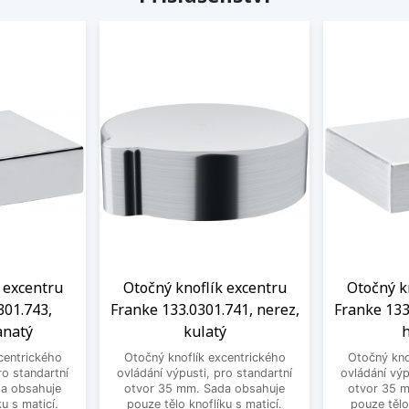
 excentru
Otočný knoflík excentru
Otočný k
301.743,
Franke 133.0301.741, nerez,
Franke 133
anatý
kulatý
h
centrického
Otočný knoflík excentrického
Otočný kno
ro standartní
ovládání výpusti, pro standartní
ovládání výp
a obsahuje
otvor 35 mm. Sada obsahuje
otvor 35 
u s maticí.
pouze tělo knoflíku s maticí.
pouze tělo