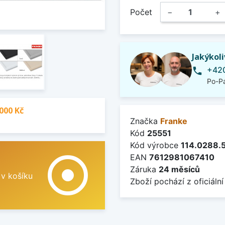
Počet
−
+
Jakýkol
+420
phone
Po-Pá
000 Kč
Značka
Franke
Kód
25551
Kód výrobce
114.0288.
adjust
EAN
7612981067410
Záruka
24 měsíců
 v košíku
Zboží pochází z oficiální