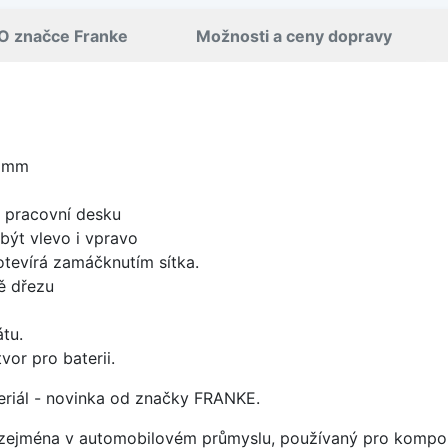
O značce Franke
Možnosti a ceny dopravy
0 mm
d pracovní desku
být vlevo i vpravo
 otevírá zamáčknutím sítka.
ě dřezu
tu.
vor pro baterii.
ateriál - novinka od značky FRANKE.
ý zejména v automobilovém průmyslu, používaný pro kompon