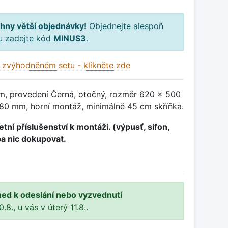
hny větší objednávky!
Objednejte alespoň
ku zadejte kód
MINUS3
.
 zvýhodněném setu - klikněte zde
m, provedení Černá, otočný, rozměr 620 x 500
0 mm, horní montáž, minimálně 45 cm skříňka.
tní příslušenství k montáži. (výpusť, sifon,
ba nic dokupovat.
ned k odeslání nebo vyzvednutí
8., u vás v úterý 11.8..