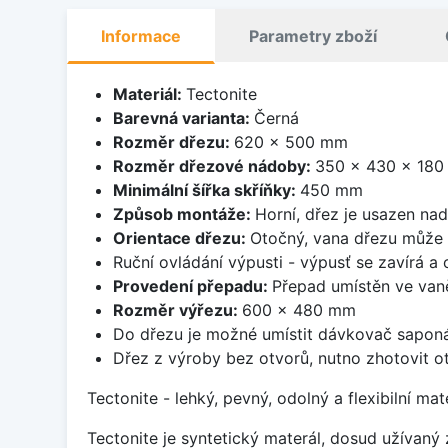
Informace
Parametry zboží
Materiál:
Tectonite
Barevná varianta:
Černá
Rozměr dřezu:
620 x 500 mm
Rozměr dřezové nádoby:
350 x 430 x 18
Minimální šířka skříňky:
450 mm
Způsob montáže:
Horní, dřez je usazen na
Orientace dřezu:
Otočný, vana dřezu může 
Ruční ovládání výpusti - výpusť se zavírá a
Provedení přepadu:
Přepad umístěn ve van
Rozměr výřezu:
600 x 480 mm
Do dřezu je možné umístit dávkovač saponá
Dřez z výroby bez otvorů, nutno zhotovit ot
Tectonite - lehký, pevný, odolný a flexibilní m
Tectonite je syntetický materál, dosud užívan