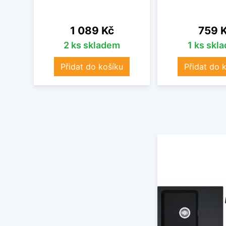
Cena
Cena
1 089 Kč
759 
2 ks skladem
1 ks skl
Přidat do košíku
Přidat do 