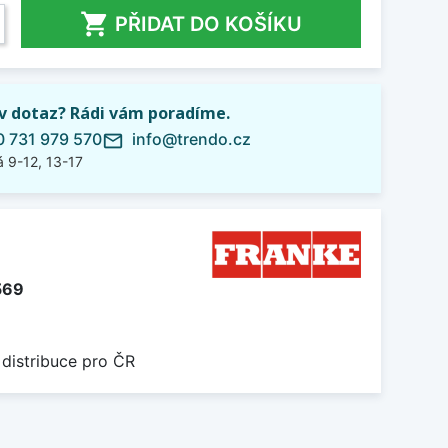

PŘIDAT DO KOŠÍKU
iv dotaz? Rádi vám poradíme.
 731 979 570
info@trendo.cz
mail_outline
 9-12, 13-17
569
 distribuce pro ČR