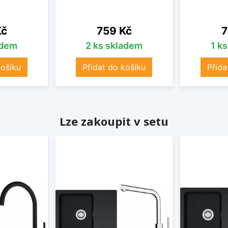
Cena
C
Kč
759 Kč
7
adem
2 ks skladem
1 k
košíku
Přidat do košíku
Přida
Lze zakoupit v setu