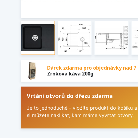
Dárek zdarma pro objednávky nad 7 
Zrnková káva 200g
Vrtání otvorů do dřezu zdarma
Je to jednoduché - vložíte produkt do košíku a
si můžete naklikat, kam máme vyvrtat otvory.