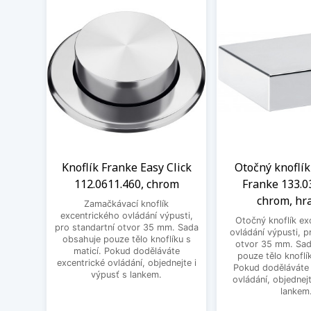
Knoflík Franke Easy Click
Otočný knoflík
112.0611.460, chrom
Franke 133.0
chrom, hr
Zamačkávací knoflík
excentrického ovládání výpusti,
Otočný knoflík ex
pro standartní otvor 35 mm. Sada
ovládání výpusti, p
obsahuje pouze tělo knoflíku s
otvor 35 mm. Sad
maticí. Pokud doděláváte
pouze tělo knoflík
excentrické ovládání, objednejte i
Pokud doděláváte 
výpusť s lankem.
ovládání, objednejt
lankem