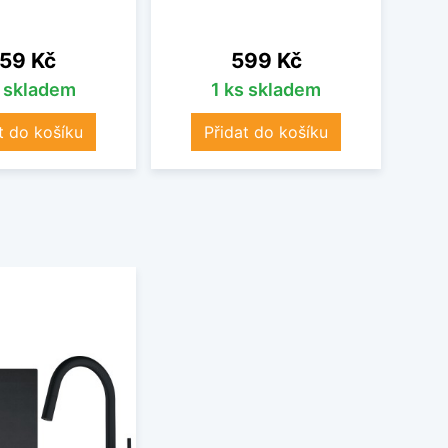
ena
Cena
59 Kč
599 Kč
s skladem
1 ks skladem
t do košíku
Přidat do košíku