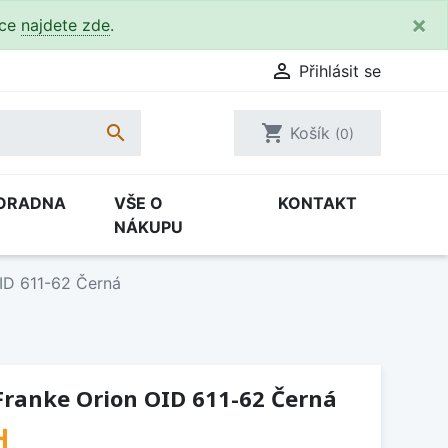
×
kce
najdete zde
.

Přihlásit se

shopping_cart
Košík
(0)
ORADNA
VŠE O
KONTAKT
NÁKUPU
ID 611-62 Černá
Franke Orion OID 611-62 Černá
H