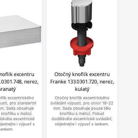
noflík excentru
Otočný knoflík excentru
Knof
.0301.748, nerez,
Franke 133.0301.720, nerez,
1
ranatý
kulatý
excen
flík excentrického
Otočný knoflík excentrického
pro st
usti, pro standartní
ovládání výpusti, pro otvor 18-22
obsa
mm. Sada obsahuje
mm. Sada obsahuje pouze tělo
ma
 knoflíku s maticí.
knoflíku s maticí. Pokud
excent
láváte excentrické
doděláváte excentrické ovládání,
bjednejte i výpusť s
objednejte i výpusť s lankem.
lankem.