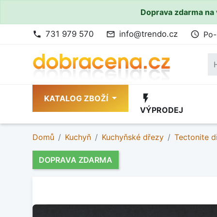
Doprava zdarma na 
731 979 570
info@trendo.cz
Po-
phone
mail_outline
access_time
flash_on
KATALOG ZBOŽÍ
VÝPRODEJ
Domů
Kuchyň
Kuchyňské dřezy
Tectonite d
DOPRAVA ZDARMA