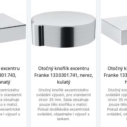
 excentru
Otočný knoflík excentru
Otočný k
301.743,
Franke 133.0301.741, nerez,
Franke 133
anatý
kulatý
h
centrického
Otočný knoflík excentrického
Otočný kno
ro standartní
ovládání výpusti, pro standartní
ovládání výp
a obsahuje
otvor 35 mm. Sada obsahuje
otvor 35 
u s maticí.
pouze tělo knoflíku s maticí.
pouze tělo
excentrické
Pokud doděláváte excentrické
Pokud dodě
e i výpusť s
ovládání, objednejte i výpusť s
ovládání, o
.
lankem.