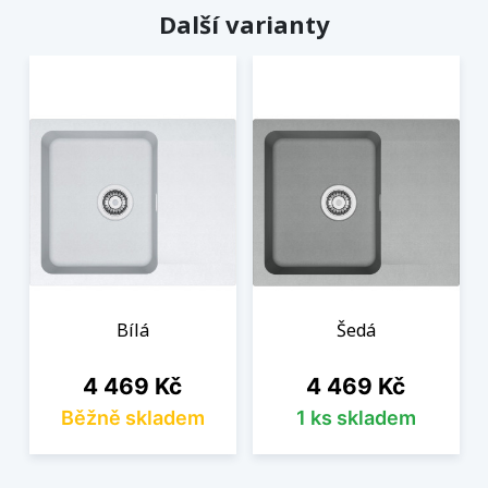
Další varianty
Bílá
Šedá
Cena
Cena
4 469 Kč
4 469 Kč
Běžně skladem
1 ks skladem