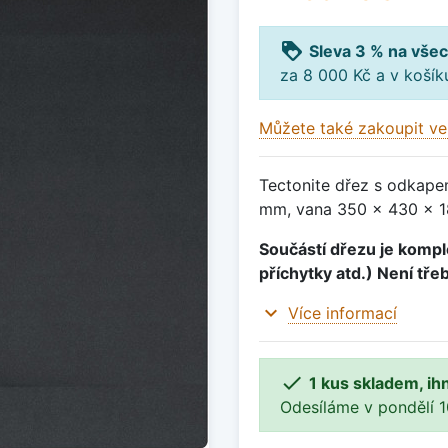
loyalty
Sleva 3 % na všec
za 8 000 Kč a v koší
Můžete také zakoupit ve
Tectonite dřez s odkape
mm, vana 350 x 430 x 18
Součástí dřezu je komple
příchytky atd.) Není tře
expand_more
Více informací

1 kus skladem, ih
Odesíláme v pondělí 10.