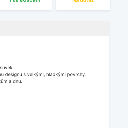
1 ks skladem
Na dotaz
suvek.
ímu designu s velkými, hladkými povrchy.
kům a dnu.