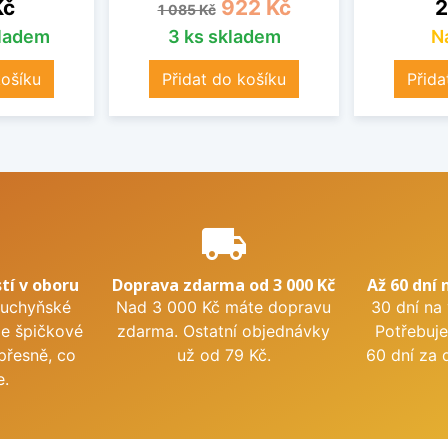
Běžná cena
Cena
C
Kč
922 Kč
2
1 085 Kč
kladem
3 ks skladem
N
košíku
Přidat do košíku
Přida
e
local_shipping
tí v oboru
Doprava zdarma od 3 000 Kč
Až 60 dní 
kuchyňské
Nad 3 000 Kč máte dopravu
30 dní na
me špičkové
zdarma. Ostatní objednávky
Potřebuje
přesně, co
už od 79 Kč.
60 dní za 
e.