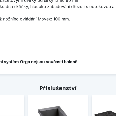
kazetovými dvířky od šířky rámu 90 mm.
ku dna skříňky, hloubku zabudování dřezu i s odtokovou ar
ž nožního ovládání Movex: 100 mm.
ni systém Orga nejsou součástí balení!
Příslušenství