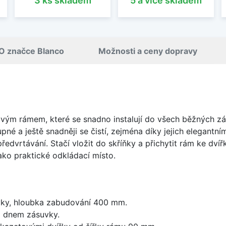
3 ks skladem
5 a více skladem
O značce Blanco
Možnosti a ceny dopravy
ovým rámem, které se snadno instalují do všech běžných zá
pné a ještě snadněji se čistí, zejména díky jejich elegantn
vrtávání. Stačí vložit do skříňky a přichytit rám ke dvíř
ako praktické odkládací místo.
ky, hloubka zabudování 400 mm.
 dnem zásuvky.