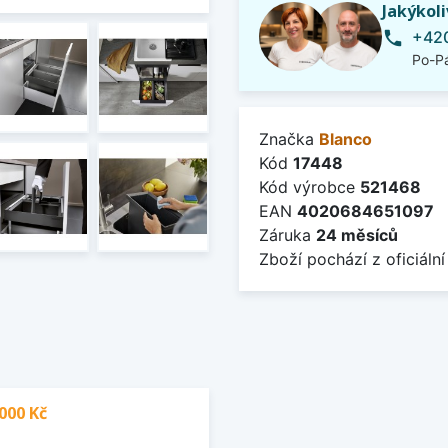
Jakýkol
+420
phone
Po-Pá
Značka
Blanco
Kód
17448
Kód výrobce
521468
EAN
4020684651097
Záruka
24 měsíců
Zboží pochází z oficiální
000 Kč