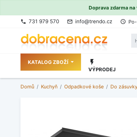
Doprava zdarma na 
731 979 570
info@trendo.cz
Po-
phone
mail_outline
access_time
flash_on
KATALOG ZBOŽÍ
VÝPRODEJ
Domů
Kuchyň
Odpadkové koše
Do zásuvk