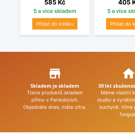
Cena
Cena
585 Kč
405 
5 a více skladem
5 a více s
Přidat do košíku
Přidat do 
Proč nakupovat u nás?
store_mall_directory
hom
Skladem je skladem
30 let zkušenos
Tisíce produktů skladem
Máme vlastní 
přímo v Pardubicích.
studio a vyrábí
Objednáte dnes, máte zítra.
kuchyně. Víme 
funguj