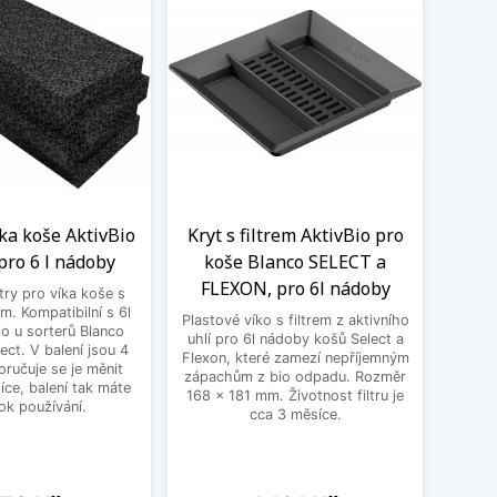
íka koše AktivBio
Kryt s filtrem AktivBio pro
O
pro 6 l nádoby
koše Blanco SELECT a
Bla
FLEXON, pro 6l nádoby
ltry pro víka koše s
ím. Kompatibilní s 6l
Plastové víko s filtrem z aktivního
Doplň
io u sorterů Blanco
uhlí pro 6l nádoby košů Select a
60 cm
ect. V balení jsou 4
Flexon, které zamezí nepříjemným
košový
ručuje se je měnit
zápachům z bio odpadu. Rozměr
Flexo
ce, balení tak máte
168 x 181 mm. Životnost filtru je
Varia
rok používání.
cca 3 měsíce.
dví
zásuvk