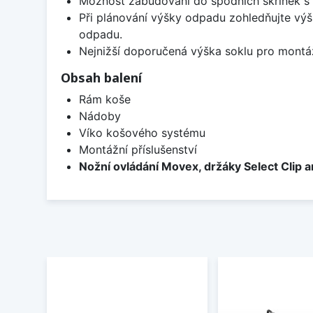
Možnost zabudování do spodních skříněk s 
Při plánování výšky odpadu zohledňujte výš
odpadu.
Nejnižší doporučená výška soklu pro montá
Obsah balení
Rám koše
Nádoby
Víko košového systému
Montážní příslušenství
Nožní ovládání Movex, držáky Select Clip a