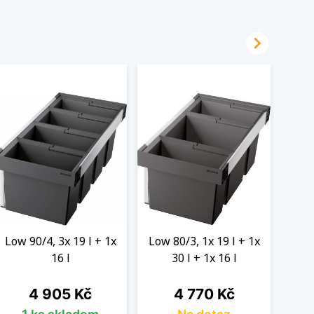

Low 90/4, 3x 19 l + 1x
Low 80/3, 1x 19 l + 1x
Low 
16 l
30 l + 1x 16 l
Cena
Cena
4 905 Kč
4 770 Kč