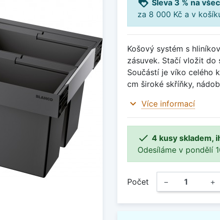
loyalty
Sleva 3 % na všec
za 8 000 Kč a v koší
Košový systém s hliníko
zásuvek. Stačí vložit do 
Součástí je víko celého k
cm široké skříňky, nádo
expand_more
Více informací

4 kusy skladem, i
Odesíláme v pondělí 10.
Počet
−
+