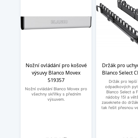
Nožní ovládání pro košové
Držák pro uchy
výsuvy Blanco Movex
Blanco Select C
519357
Držák pro lepší
odpadkových pytl
Nožní ovládání Blanco Movex pro
Blanco Select a 
všechny skříňky s předním
nádoby 15l a větš
výsuvem.
zaseknete do držák
tak řešit přesnou ve