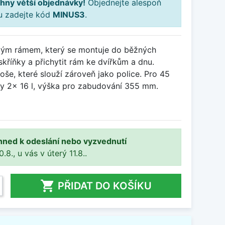
hny větší objednávky!
Objednejte alespoň
ku zadejte kód
MINUS3
.
vým rámem, který se montuje do běžných
skříňky a přichytit rám ke dvířkům a dnu.
oše, které slouží zároveň jako police. Pro 45
by 2x 16 l, výška pro zabudování 355 mm.
hned k odeslání nebo vyzvednutí
8., u vás v úterý 11.8..

PŘIDAT DO KOŠÍKU