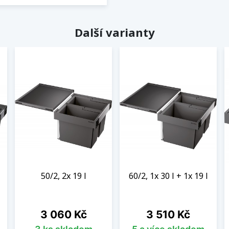
Další varianty
50/2, 2x 19 l
60/2, 1x 30 l + 1x 19 l
Cena
Cena
3 060 Kč
3 510 Kč