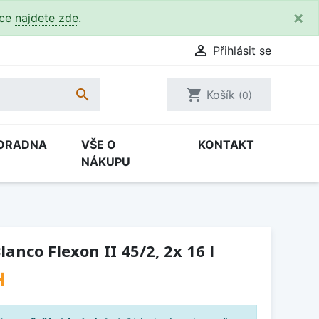
×
kce
najdete zde
.

Přihlásit se

shopping_cart
Košík
(0)
ORADNA
VŠE O
KONTAKT
NÁKUPU
anco Flexon II 45/2, 2x 16 l
H