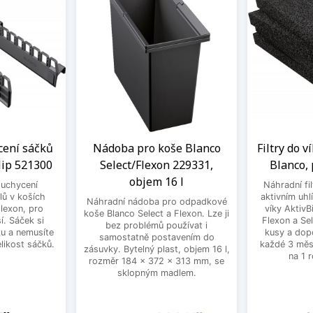
cení sáčků
Nádoba pro koše Blanco
Filtry do v
lip 521300
Select/Flexon 229331,
Blanco, 
objem 16 l
 uchycení
Náhradní fi
ů v koších
aktivním uhl
Náhradní nádoba pro odpadkové
Flexon, pro
víky AktivB
koše Blanco Select a Flexon. Lze ji
í. Sáček si
Flexon a Sel
bez problémů používat i
u a nemusíte
kusy a dopo
samostatně postavením do
likost sáčků.
každé 3 měsí
zásuvky. Bytelný plast, objem 16 l,
na 1 
rozměr 184 x 372 x 313 mm, se
sklopným madlem.