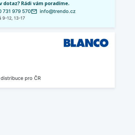
iv dotaz? Rádi vám poradíme.
 731 979 570
info@trendo.cz
mail_outline
 9-12, 13-17
 distribuce pro ČR