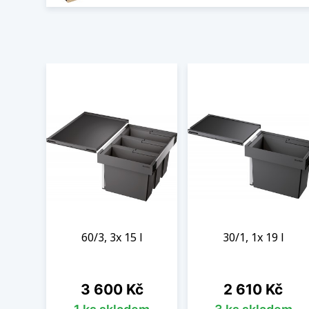
60/3, 3x 15 l
30/1, 1x 19 l
Cena
Cena
3 600 Kč
2 610 Kč