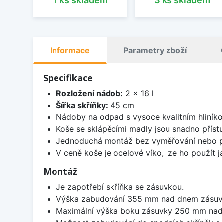
1 ks skladem
3 ks skladem
Informace
Parametry zboží
Specifikace
Rozložení nádob:
2 x 16 l
Šířka skříňky:
45 cm
Nádoby na odpad s vysoce kvalitním hliník
Koše se sklápěcími madly jsou snadno přístu
Jednoduchá montáž bez vyměřování nebo před
V ceně koše je ocelové víko, lze ho použít j
Montáž
Je zapotřebí skříňka se zásuvkou.
Výška zabudování 355 mm nad dnem zásuv
Maximální výška boku zásuvky 250 mm nad