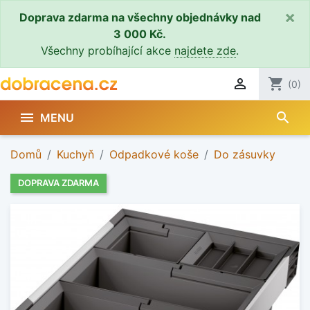
×
Doprava zdarma na všechny objednávky nad
3 000 Kč.
Všechny probíhající akce
najdete zde
.

shopping_cart
(0)
search

MENU
Domů
Kuchyň
Odpadkové koše
Do zásuvky
DOPRAVA ZDARMA