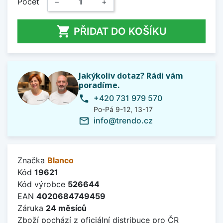
Počet
−
+

PŘIDAT DO KOŠÍKU
Jakýkoliv dotaz? Rádi vám
poradíme.
+420 731 979 570
phone
Po-Pá 9-12, 13-17
info@trendo.cz
mail_outline
Značka
Blanco
Kód
19621
Kód výrobce
526644
EAN
4020684749459
Záruka
24 měsíců
Zboží pochází z oficiální distribuce pro ČR