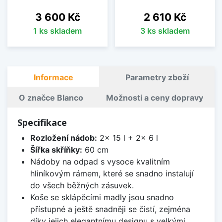
Cena
Cena
3 600 Kč
2 610 Kč
1 ks skladem
3 ks skladem
Informace
Parametry zboží
O značce Blanco
Možnosti a ceny dopravy
Specifikace
Rozložení nádob:
2x 15 l + 2x 6 l
Šířka skříňky:
60 cm
Nádoby na odpad s vysoce kvalitním
hliníkovým rámem, které se snadno instalují
do všech běžných zásuvek.
Koše se sklápěcími madly jsou snadno
přístupné a ještě snadněji se čistí, zejména
díky jejich elegantnímu designu s velkými,