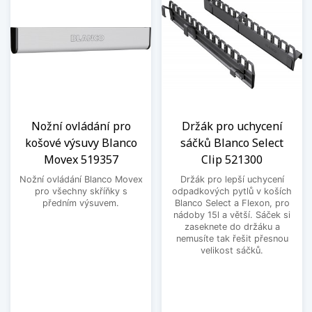
Nožní ovládání pro
Držák pro uchycení
košové výsuvy Blanco
sáčků Blanco Select
Movex 519357
Clip 521300
Nožní ovládání Blanco Movex
Držák pro lepší uchycení
pro všechny skříňky s
odpadkových pytlů v koších
předním výsuvem.
Blanco Select a Flexon, pro
nádoby 15l a větší. Sáček si
zaseknete do držáku a
nemusíte tak řešit přesnou
velikost sáčků.