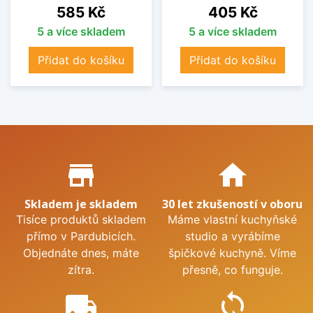
Cena
Cena
585 Kč
405 Kč
5 a více skladem
5 a více skladem
Přidat do košíku
Přidat do košíku
Proč nakupovat u nás?
store_mall_directory
home
Skladem je skladem
30 let zkušeností v oboru
Tisíce produktů skladem
Máme vlastní kuchyňské
přímo v Pardubicích.
studio a vyrábíme
Objednáte dnes, máte
špičkové kuchyně. Víme
zítra.
přesně, co funguje.
local_shipping
sync