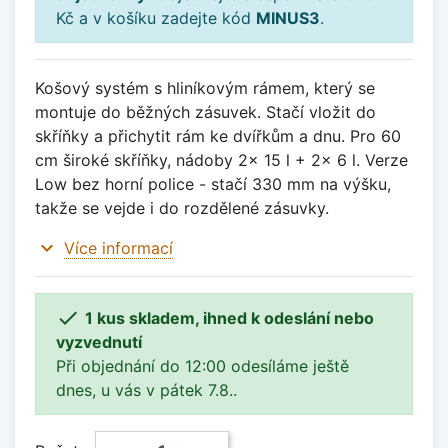
Kč a v košíku zadejte kód
MINUS3
.
Košový systém s hliníkovým rámem, který se
montuje do běžných zásuvek. Stačí vložit do
skříňky a přichytit rám ke dvířkům a dnu. Pro 60
cm široké skříňky, nádoby 2x 15 l + 2x 6 l. Verze
Low bez horní police - stačí 330 mm na výšku,
takže se vejde i do rozdělené zásuvky.
expand_more
Více informací

1 kus skladem, ihned k odeslání nebo
vyzvednutí
Při objednání do 12:00 odesíláme ještě
dnes, u vás v pátek 7.8..