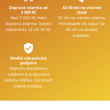
Doprava zdarma od
Až 60 dní na vrácení
3 000 Kč
zboží
Nad 3 000 Kč máte
30 dní na vrácení zdarma.
dopravu zdarma. Ostatní
Potřebujete víc času? Až
objednávky už od 79 Kč.
60 dní za drobný
poplatek.
verified_user
Skvělá zákaznická
podpora
Kdykoliv poradíme s
výběrem a zodpovíme
každou otázku. Sortiment
známe poslepu.