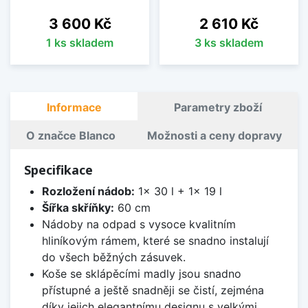
Cena
Cena
3 600 Kč
2 610 Kč
1 ks skladem
3 ks skladem
Informace
Parametry zboží
O značce Blanco
Možnosti a ceny dopravy
Specifikace
Rozložení nádob:
1x 30 l + 1x 19 l
Šířka skříňky:
60 cm
Nádoby na odpad s vysoce kvalitním
hliníkovým rámem, které se snadno instalují
do všech běžných zásuvek.
Koše se sklápěcími madly jsou snadno
přístupné a ještě snadněji se čistí, zejména
díky jejich elegantnímu designu s velkými,