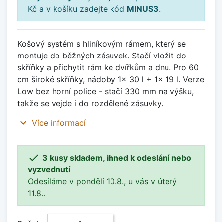
Kč a v košíku zadejte kód
MINUS3
.
Košový systém s hliníkovým rámem, který se
montuje do běžných zásuvek. Stačí vložit do
skříňky a přichytit rám ke dvířkům a dnu. Pro 60
cm široké skříňky, nádoby 1x 30 l + 1x 19 l. Verze
Low bez horní police - stačí 330 mm na výšku,
takže se vejde i do rozdělené zásuvky.
expand_more
Více informací

3 kusy skladem, ihned k odeslání nebo
vyzvednutí
Odesíláme v pondělí 10.8., u vás v úterý
11.8..