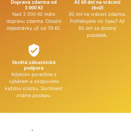
Doprava zdarma od
Až 60 dní na vrácení
3 000 Kč
zboží
Nad 3 000 Kč máte
30 dní na vrácení zdarma.
dopravu zdarma. Ostatní
Potřebujete víc času? Až
objednávky už od 79 Kč.
60 dní za drobný
poplatek.
verified_user
Skvělá zákaznická
podpora
Kdykoliv poradíme s
výběrem a zodpovíme
každou otázku. Sortiment
známe poslepu.