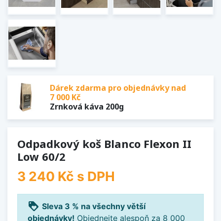
Dárek zdarma pro objednávky nad
7 000 Kč
Zrnková káva 200g
Odpadkový koš Blanco Flexon II
Low 60/2
3 240 Kč
s DPH
loyalty
Sleva 3 % na všechny větší
objednávky!
Objednejte alespoň za 8 000