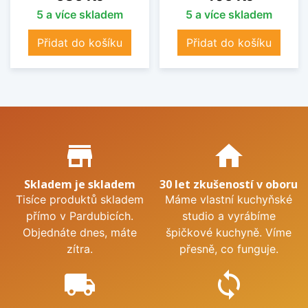
5 a více skladem
5 a více skladem
Přidat do košíku
Přidat do košíku
Proč nakupovat u nás?
store_mall_directory
home
Skladem je skladem
30 let zkušeností v oboru
Tisíce produktů skladem
Máme vlastní kuchyňské
přímo v Pardubicích.
studio a vyrábíme
Objednáte dnes, máte
špičkové kuchyně. Víme
zítra.
přesně, co funguje.
local_shipping
sync