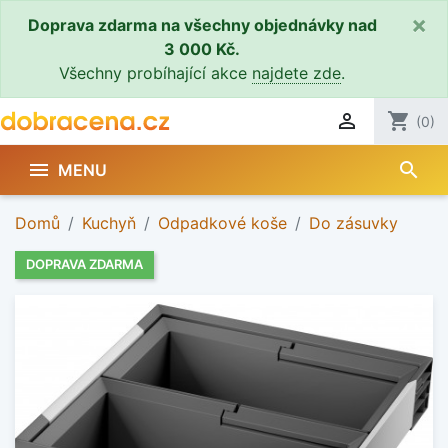
×
Doprava zdarma na všechny objednávky nad
3 000 Kč.
Všechny probíhající akce
najdete zde
.

shopping_cart
(0)
search

MENU
Domů
Kuchyň
Odpadkové koše
Do zásuvky
DOPRAVA ZDARMA