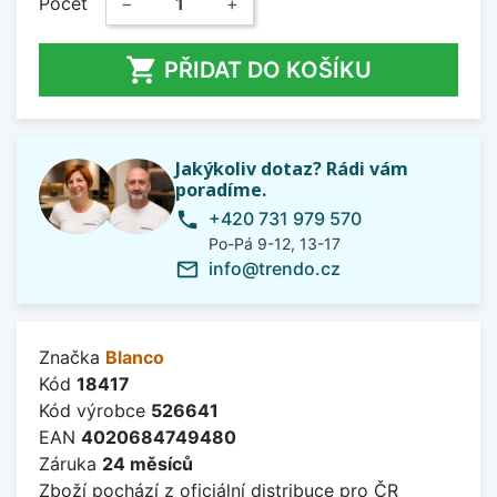
Počet
−
+

PŘIDAT DO KOŠÍKU
Jakýkoliv dotaz? Rádi vám
poradíme.
+420 731 979 570
phone
Po-Pá 9-12, 13-17
info@trendo.cz
mail_outline
Značka
Blanco
Kód
18417
Kód výrobce
526641
EAN
4020684749480
Záruka
24 měsíců
Zboží pochází z oficiální distribuce pro ČR