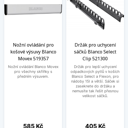
Nožní ovládání pro
Držák pro uchycení
košové výsuvy Blanco
sáčků Blanco Select
Movex 519357
Clip 521300
Nožní ovládání Blanco Movex
Držák pro lepší uchycení
pro všechny skříňky s
odpadkových pytlů v koších
předním výsuvem.
Blanco Select a Flexon, pro
nádoby 15l a větší. Sáček si
zaseknete do držáku a
nemusíte tak řešit přesnou
velikost sáčků.
Cena
Cena
585 Kč
405 Kč