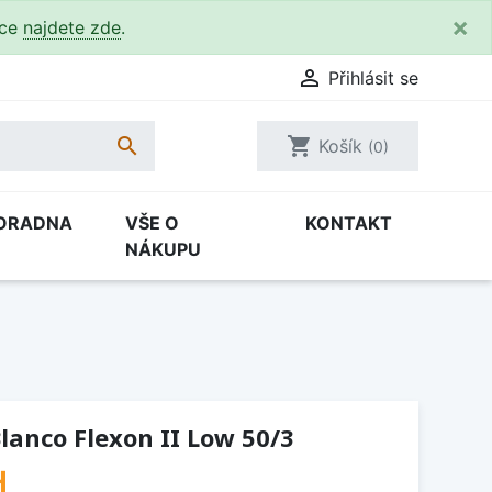
×
kce
najdete zde
.

Přihlásit se

shopping_cart
Košík
(0)
ORADNA
VŠE O
KONTAKT
NÁKUPU
anco Flexon II Low 50/3
H