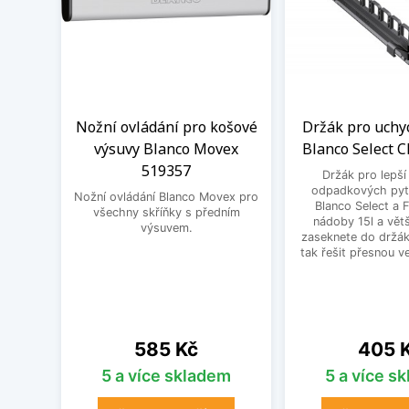
Nožní ovládání pro košové
Držák pro uchy
výsuvy Blanco Movex
Blanco Select C
519357
Držák pro lepší
odpadkových pytl
Nožní ovládání Blanco Movex pro
Blanco Select a 
všechny skříňky s předním
nádoby 15l a větš
výsuvem.
zaseknete do držák
tak řešit přesnou ve
Cena
Cena
585 Kč
405 
5 a více skladem
5 a více s