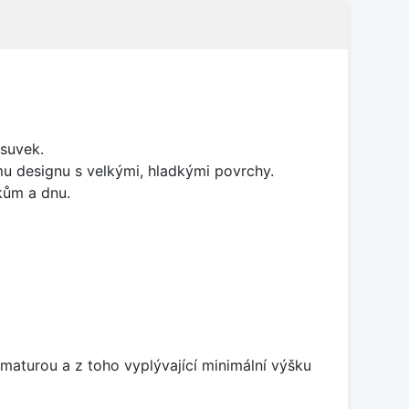
suvek.
ímu designu s velkými, hladkými povrchy.
kům a dnu.
maturou a z toho vyplývající minimální výšku