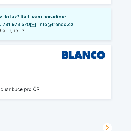
iv dotaz? Rádi vám poradíme.
 731 979 570
info@trendo.cz
mail_outline
 9-12, 13-17
 distribuce pro ČR
