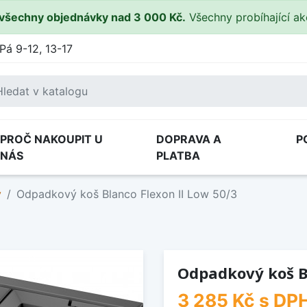
všechny objednávky nad 3 000 Kč.
Všechny probíhající a
Pá 9-12, 13-17
PROČ NAKOUPIT U
DOPRAVA A
P
NÁS
PLATBA
y
Odpadkový koš Blanco Flexon II Low 50/3
Odpadkový koš Bl
3 285 Kč
s DP