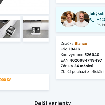
Jakýkol
+420
phone
Po-Pá
Značka
Blanco
Kód
18416
Kód výrobce
526640
EAN
4020684749497
Záruka
24 měsíců
Zboží pochází z oficiální
000 Kč
Další varianty