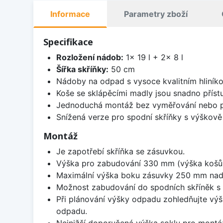
Informace
Parametry zboží
Specifikace
Rozložení nádob:
1x 19 l + 2x 8 l
Šířka skříňky:
50 cm
Nádoby na odpad s vysoce kvalitním hliník
Koše se sklápěcími madly jsou snadno přístu
Jednoduchá montáž bez vyměřování nebo před
Snížená verze pro spodní skříňky s výškov
Montáž
Je zapotřebí skříňka se zásuvkou.
Výška pro zabudování 330 mm (výška košů
Maximální výška boku zásuvky 250 mm nad
Možnost zabudování do spodních skříněk s 
Při plánování výšky odpadu zohledňujte výš
odpadu.
Nejnižší doporučená výška soklu pro montá