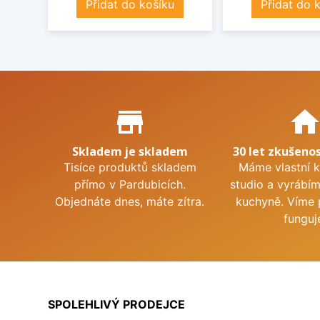
Přidat do košíku
Přidat do 
Proč nakupovat u nás?
store_mall_directory
hom
Skladem je skladem
30 let zkušenos
Tisíce produktů skladem
Máme vlastní 
přímo v Pardubicích.
studio a vyrábí
Objednáte dnes, máte zítra.
kuchyně. Víme 
funguj
SPOLEHLIVÝ PRODEJCE