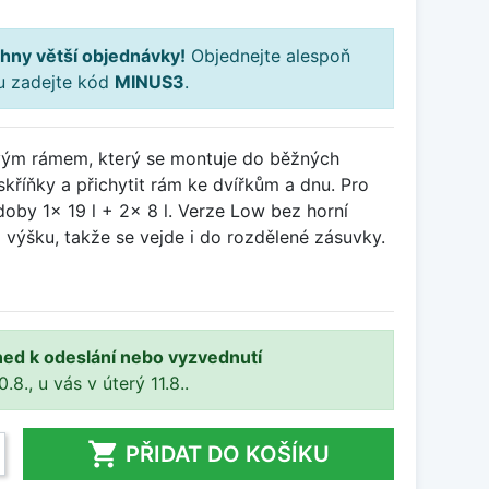
hny větší objednávky!
Objednejte alespoň
ku zadejte kód
MINUS3
.
vým rámem, který se montuje do běžných
skříňky a přichytit rám ke dvířkům a dnu. Pro
doby 1x 19 l + 2x 8 l. Verze Low bez horní
 výšku, takže se vejde i do rozdělené zásuvky.
ned k odeslání nebo vyzvednutí
8., u vás v úterý 11.8..

PŘIDAT DO KOŠÍKU