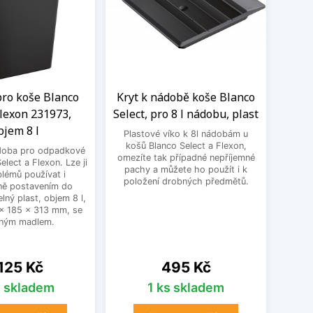
ro koše Blanco
Kryt k nádobě koše Blanco
Kryt
Flexon 231973,
Select, pro 8 l nádobu, plast
ko
bjem 8 l
FL
Plastové víko k 8l nádobám u
košů Blanco Select a Flexon,
doba pro odpadkové
Plasto
omezíte tak případné nepříjemné
elect a Flexon. Lze ji
uhlí 
pachy a můžete ho použít i k
lémů používat i
Flexon
položení drobných předmětů.
ně postavením do
zápac
lný plast, objem 8 l,
205 x 
x 185 x 313 mm, se
ným madlem.
na
Cena
 125 Kč
495 Kč
s skladem
1 ks skladem