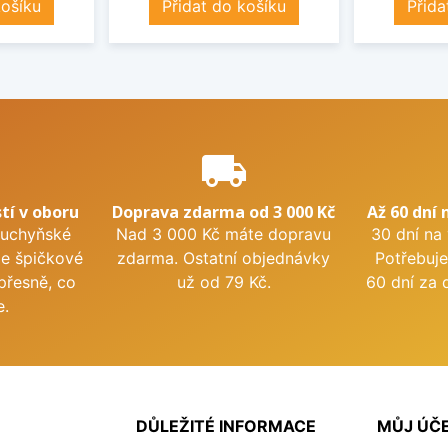
košíku
Přidat do košíku
Přida
e
local_shipping
tí v oboru
Doprava zdarma od 3 000 Kč
Až 60 dní 
kuchyňské
Nad 3 000 Kč máte dopravu
30 dní na
me špičkové
zdarma. Ostatní objednávky
Potřebuje
přesně, co
už od 79 Kč.
60 dní za 
e.
DŮLEŽITÉ INFORMACE
MŮJ ÚČ