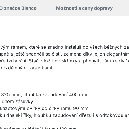
O značce Blanco
Možnosti a ceny dopravy
ovým rámem, které se snadno instalují do všech běžných zá
pné a ještě snadněji se čistí, zejména díky jejich elegantn
vrtávání. Stačí vložit do skříňky a přichytit rám ke dvíř
ě rozdělenými zásuvkami.
 325 mm), hloubka zabudování 400 mm.
 dnem zásuvky.
kazetovými dvířky od šířky rámu 90 mm.
ku dna skříňky, hloubku zabudování dřezu i s odtokovou ar
ž nožního ovládání Movex: 100 mm.