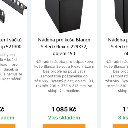
cení sáčků
Nádoba pro koše Blanco
Nádoba p
lip 521300
Select/Flexon 229332,
Select/
objem 19 l
o
 uchycení
ů v koších
Náhradní nádoba pro odpadkové
Náhradní ná
Flexon, pro
koše Blanco Select a Flexon. Lze ji
koše Blanco S
í. Sáček si
bez problémů používat i
bez prob
u a nemusíte
samostatně postavením do
samostat
likost sáčků.
zásuvky. Bytelný plast, objem 19 l,
zásuvky. Byte
rozměr 209 x 372 x 313 mm, se
rozměr 210 
sklopným madlem.
sklop
Cena
Ce
Kč
1 085 Kč
1
kladem
2 ks skladem
3 k