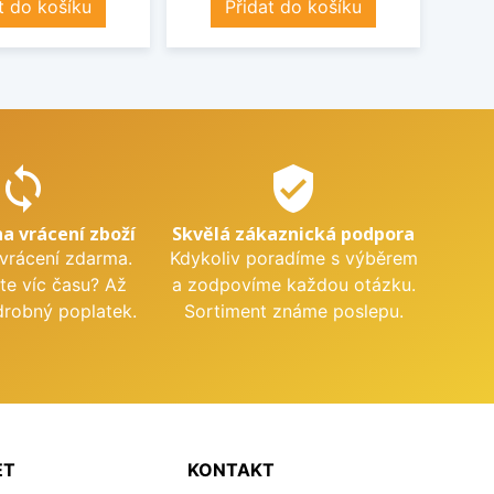
t do košíku
Přidat do košíku
sync
verified_user
na vrácení zboží
Skvělá zákaznická podpora
 vrácení zdarma.
Kdykoliv poradíme s výběrem
te víc času? Až
a zodpovíme každou otázku.
drobný poplatek.
Sortiment známe poslepu.
ET
KONTAKT