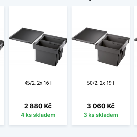
45/2, 2x 16 l
50/2, 2x 19 l
Cena
Cena
2 880 Kč
3 060 Kč
4 ks skladem
3 ks skladem