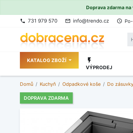
Doprava zdarma na 
731 979 570
info@trendo.cz
Po-
phone
mail_outline
access_time
flash_on
KATALOG ZBOŽÍ
VÝPRODEJ
Domů
Kuchyň
Odpadkové koše
Do zásuvk
DOPRAVA ZDARMA