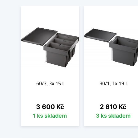
60/3, 3x 15 l
30/1, 1x 19 l
Cena
Cena
3 600 Kč
2 610 Kč
1 ks skladem
3 ks skladem