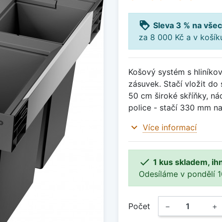
loyalty
Sleva 3 % na všec
za 8 000 Kč a v koší
Košový systém s hliníko
zásuvek. Stačí vložit do 
50 cm široké skříňky, ná
police - stačí 330 mm na
expand_more
Více informací

1 kus skladem, ih
Odesíláme v pondělí 10.
Počet
−
+