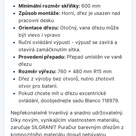
Minimální rozměr skříňky:
600 mm
Způsob montáže:
Horní, dřez je usazen nad
pracovní desku
Orientace dřezu:
Otočný, vana dřezu může
být vlevo i vpravo
Ruční ovládání výpusti - výpusť se zavírá a
otevírá zamáčknutím sítka.
Provedení přepadu:
Přepad umístěn ve vaně
dřezu
Rozměr výřezu:
760 x 480 mm R15 mm
Dřez z výroby bez otvorů, nutno zhotovit
otvor pro baterii.
Pokud chcete mít u dřezu excentrické
ovládání, doobjednejte sadu Blanco 118979.
Nepřekonatelně trvanlivý a snadno udržovatelný.
Díky novým, vynikajícím vlastnostem materiálu,
zaručuje SILGRANIT PuraDur barevným dřezům z
kompozitního materiálu dosud nebývalou