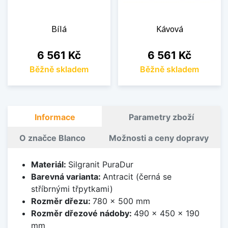
Bílá
Kávová
Cena
Cena
6 561 Kč
6 561 Kč
Běžně skladem
Běžně skladem
Informace
Parametry zboží
O značce Blanco
Možnosti a ceny dopravy
Materiál:
Silgranit PuraDur
Barevná varianta:
Antracit (černá se
stříbrnými třpytkami)
Rozměr dřezu:
780 x 500 mm
Rozměr dřezové nádoby:
490 x 450 x 190
mm