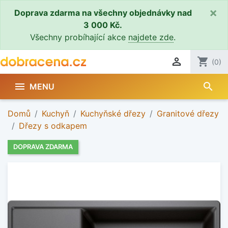
×
Doprava zdarma na všechny objednávky nad
3 000 Kč.
Všechny probíhající akce
najdete zde
.

shopping_cart
(0)
search

MENU
Domů
Kuchyň
Kuchyňské dřezy
Granitové dřezy
Dřezy s odkapem
DOPRAVA ZDARMA