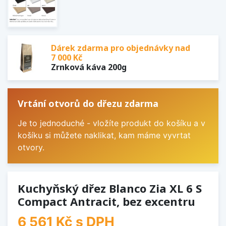
Dárek zdarma pro objednávky nad
7 000 Kč
Zrnková káva 200g
Vrtání otvorů do dřezu zdarma
Je to jednoduché - vložíte produkt do košíku a v
košíku si můžete naklikat, kam máme vyvrtat
otvory.
Kuchyňský dřez Blanco Zia XL 6 S
Compact Antracit, bez excentru
6 561 Kč
s DPH