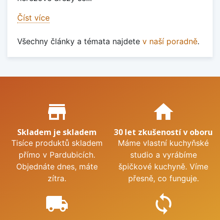
Číst více
Všechny články a témata najdete
v naší poradně
.
Proč nakupovat u nás?
store_mall_directory
home
Skladem je skladem
30 let zkušeností v oboru
Tisíce produktů skladem
Máme vlastní kuchyňské
přímo v Pardubicích.
studio a vyrábíme
Objednáte dnes, máte
špičkové kuchyně. Víme
zítra.
přesně, co funguje.
local_shipping
sync