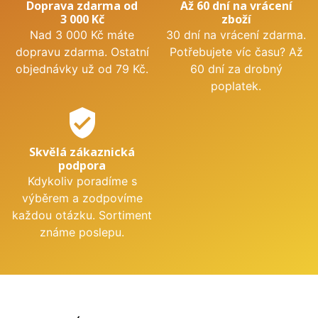
Doprava zdarma od
Až 60 dní na vrácení
3 000 Kč
zboží
Nad 3 000 Kč máte
30 dní na vrácení zdarma.
dopravu zdarma. Ostatní
Potřebujete víc času? Až
objednávky už od 79 Kč.
60 dní za drobný
poplatek.
verified_user
Skvělá zákaznická
podpora
Kdykoliv poradíme s
výběrem a zodpovíme
každou otázku. Sortiment
známe poslepu.