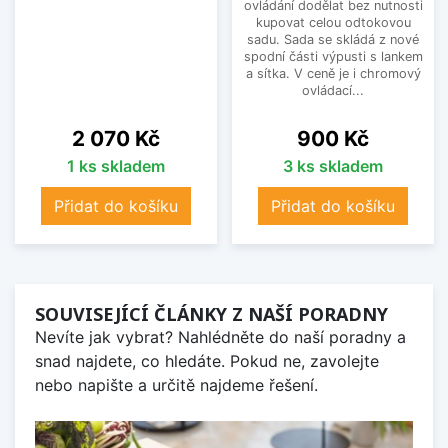
ovládání dodělat bez nutnosti
kupovat celou odtokovou
sadu. Sada se skládá z nové
spodní části výpusti s lankem
a sítka. V ceně je i chromový
ovládací...
Cena
Cena
2 070 Kč
900 Kč
1 ks skladem
3 ks skladem
Přidat do košíku
Přidat do košíku
SOUVISEJÍCÍ ČLÁNKY Z NAŠÍ PORADNY
Nevíte jak vybrat? Nahlédněte do naší poradny a
snad najdete, co hledáte. Pokud ne, zavolejte
nebo napište a určitě najdeme řešení.