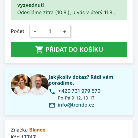
vyzvednutí
Odesíláme zítra (10.8.), u vás v úterý 11.8..
Počet
−
+

PŘIDAT DO KOŠÍKU
Jakýkoliv dotaz? Rádi vám
poradíme.
+420 731 979 570
phone
Po-Pá 9-12, 13-17
info@trendo.cz
mail_outline
Značka
Blanco
Kód
17747