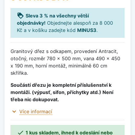
loyalty
Sleva 3 % na všechny větší
objednávky!
Objednejte alespoň za 8 000
Kč a v košíku zadejte kód
MINUS3
.
Granitový dřez s odkapem, provedení Antracit,
otočný, rozměr 780 x 500 mm, vana 490 x 450
x 190 mm, horní montáž, minimálně 60 cm
skříňka.
Součástí dřezu je kompletní příslušenství k
montáži. (výpusť, sifon, příchytky atd.) Není
třeba nic dokupovat.
expand_more
Více informací

1 kus skladem, ihned k odeslání nebo