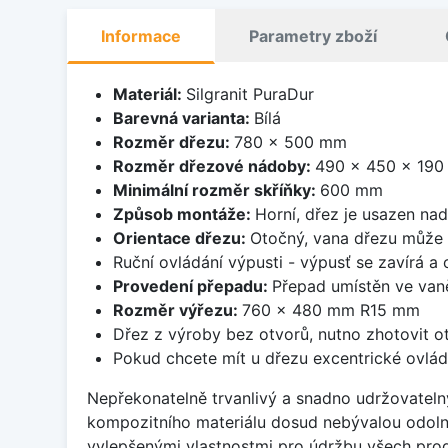
Informace
Parametry zboží
Materiál:
Silgranit PuraDur
Barevná varianta:
Bílá
Rozměr dřezu:
780 x 500 mm
Rozměr dřezové nádoby:
490 x 450 x 19
Minimální rozměr skříňky:
600 mm
Způsob montáže:
Horní, dřez je usazen na
Orientace dřezu:
Otočný, vana dřezu může 
Ruční ovládání výpusti - výpusť se zavírá a
Provedení přepadu:
Přepad umístěn ve van
Rozměr výřezu:
760 x 480 mm R15 mm
Dřez z výroby bez otvorů, nutno zhotovit ot
Pokud chcete mít u dřezu excentrické ovlád
Nepřekonatelně trvanlivý a snadno udržovateln
kompozitního materiálu dosud nebývalou odoln
vylepšenými vlastnostmi pro údržbu všech prod