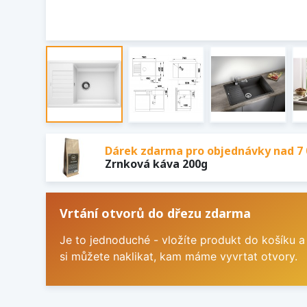
Dárek zdarma pro objednávky nad 7 
Zrnková káva 200g
Vrtání otvorů do dřezu zdarma
Je to jednoduché - vložíte produkt do košíku a
si můžete naklikat, kam máme vyvrtat otvory.