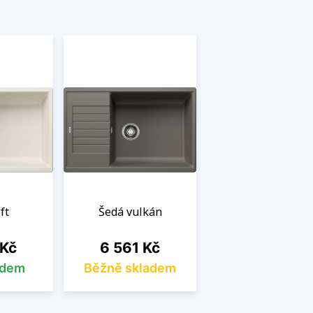
ft
Šedá vulkán
Cena
 Kč
6 561 Kč
adem
Běžně skladem