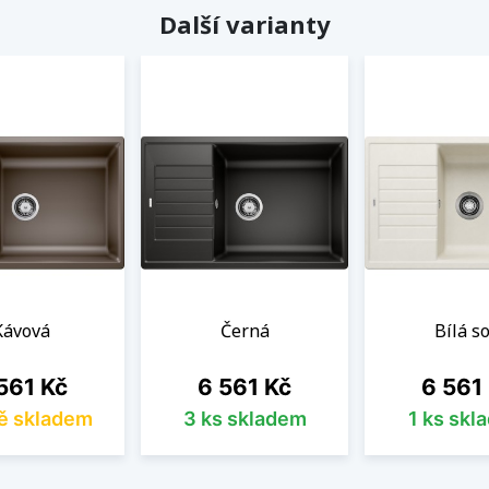
Další varianty
Kávová
Černá
Bílá so
na
Cena
Cena
561 Kč
6 561 Kč
6 561
ě skladem
3 ks skladem
1 ks skl