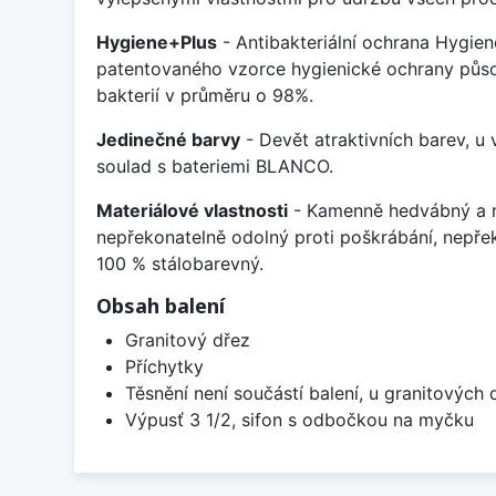
Hygiene+Plus
- Antibakteriální ochrana Hygien
patentovaného vzorce hygienické ochrany působ
bakterií v průměru o 98%.
Jedinečné barvy
- Devět atraktivních barev, u
soulad s bateriemi BLANCO.
Materiálové vlastnosti
- Kamenně hedvábný a m
nepřekonatelně odolný proti poškrábání, nepře
100 % stálobarevný.
Obsah balení
Granitový dřez
Příchytky
Těsnění není součástí balení, u granitových 
Výpusť 3 1/2, sifon s odbočkou na myčku