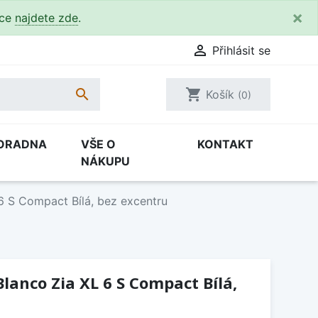
×
kce
najdete zde
.

Přihlásit se

shopping_cart
Košík
(0)
ORADNA
VŠE O
KONTAKT
NÁKUPU
6 S Compact Bílá, bez excentru
lanco Zia XL 6 S Compact Bílá,