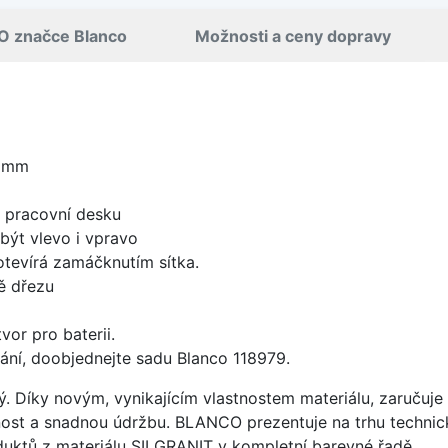
O značce Blanco
Možnosti a ceny dopravy
0 mm
d pracovní desku
být vlevo i vpravo
 otevírá zamáčknutím sítka.
ě dřezu
vor pro baterii.
ání, doobjednejte sadu Blanco 118979.
ý. Díky novým, vynikajícím vlastnostem materiálu, zaruču
ost a snadnou údržbu. BLANCO prezentuje na trhu technick
uktů z materiálu SILGRANIT v kompletní barevné řadě.