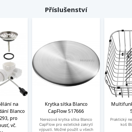
Příslušenství
ělání na
Krytka sítka Blanco
Multifun
dání Blanco
CapFlow 517666
293, pro
Nerezová krytka sítka Blanco
Praktický ne
usť, vč.
CapFlow pro estetické zakrytí
koš B
výpusti. Možné použít u všech