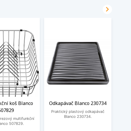

kční koš Blanco
Odkapávač Blanco 230734
Čisti
507829
Praktický plastový odkapávač
Blanco 230734.
rezový multifunkční
Čistic
lanco 507829.
Fragr
Frank