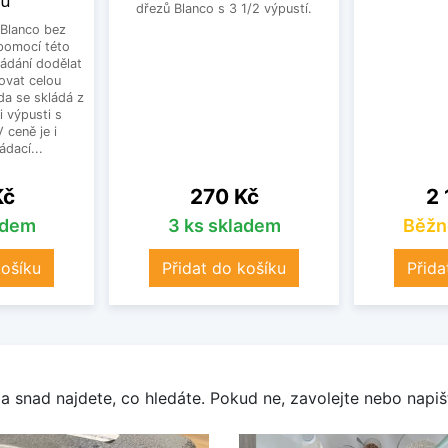
ku
dřezů Blanco s 3 1/2 výpustí.
Blanco bez
pomocí této
ládání dodělat
ovat celou
a se skládá z
i výpusti s
 ceně je i
dací...
Cena
Ce
Kč
270 Kč
2 
adem
3 ks skladem
Běžn
košíku
Přidat do košíku
Přida
a snad najdete, co hledáte. Pokud ne, zavolejte nebo napišt