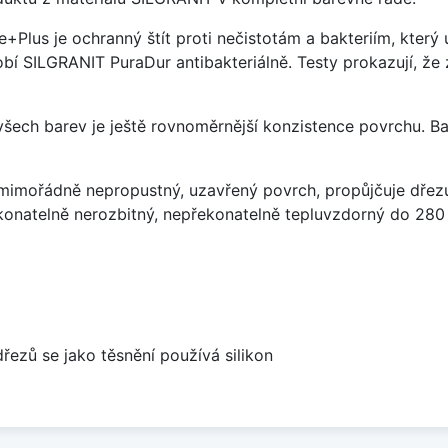
e+Plus je ochranný štít proti nečistotám a bakteriím, kter
í SILGRANIT PuraDur antibakteriálně. Testy prokazují, že 
 všech barev je ještě rovnoměrnější konzistence povrchu. B
imořádně nepropustný, uzavřený povrch, propůjčuje dřez
konatelně nerozbitný, nepřekonatelně tepluvzdorný do 280
dřezů se jako těsnění používá silikon