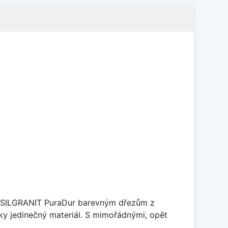
je SILGRANIT PuraDur barevným dřezům z
y jedinečný materiál. S mimořádnými, opět