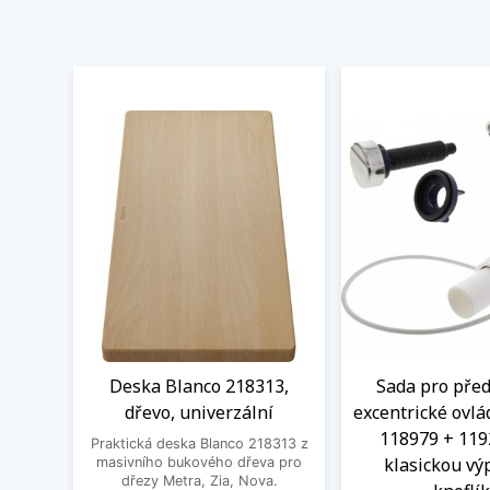
Deska Blanco 218313,
Sada pro před
dřevo, univerzální
excentrické ovlá
118979 + 119
Praktická deska Blanco 218313 z
klasickou výp
masivního bukového dřeva pro
dřezy Metra, Zia, Nova.