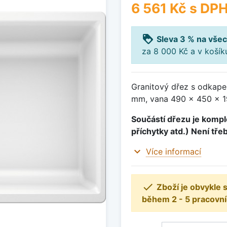
6 561 Kč
s DP
loyalty
Sleva 3 % na všec
za 8 000 Kč a v koší
Granitový dřez s odkape
mm, vana 490 x 450 x 19
Součástí dřezu je komple
příchytky atd.) Není tře
expand_more
Více informací

Zboží je obvykle
během 2 - 5 pracovní