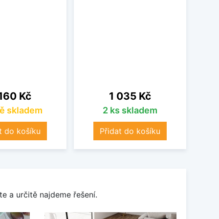
vodní 
a po
pos
o
na
Cena
160 Kč
1 035 Kč
ě skladem
2 ks skladem
t do košíku
Přidat do košíku
e a určitě najdeme řešení.