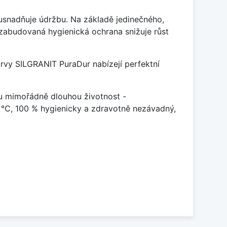
ý usnadňuje údržbu. Na základě jedinečného,
zabudovaná hygienická ochrana snižuje růst
arvy SILGRANIT PuraDur nabízejí perfektní
u mimořádně dlouhou životnost -
 °C, 100 % hygienicky a zdravotně nezávadný,