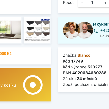
Počet
−
+
Jakýkol
+420
phone
Po-Pá
000 Kč
Značka
Blanco
Kód
17749
Kód výrobce
523277
EAN
4020684680288
adjust
Záruka
24 měsíců
Zboží pochází z oficiální
 v košíku