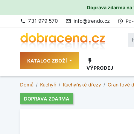
Doprava zdarma na 
731 979 570
info@trendo.cz
Po-
phone
mail_outline
access_time
flash_on
KATALOG ZBOŽÍ
VÝPRODEJ
Domů
Kuchyň
Kuchyňské dřezy
Granitové 
DOPRAVA ZDARMA