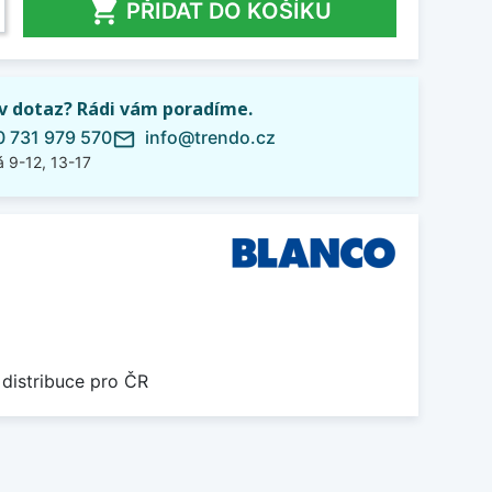

PŘIDAT DO KOŠÍKU
iv dotaz? Rádi vám poradíme.
 731 979 570
info@trendo.cz
mail_outline
 9-12, 13-17
 distribuce pro ČR