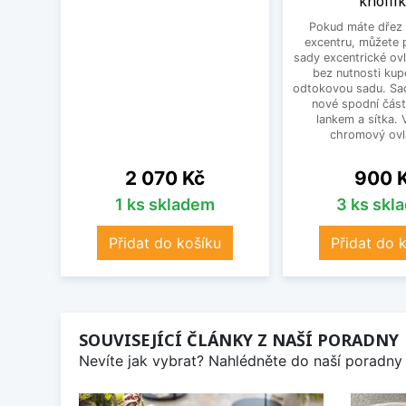
knoflí
Pokud máte dřez 
excentru, můžete 
sady excentrické ov
bez nutnosti kup
odtokovou sadu. Sad
nové spodní část
lankem a sítka. V
chromový ovlá
Cena
Cena
2 070 Kč
900 
1 ks skladem
3 ks skl
Přidat do košíku
Přidat do 
SOUVISEJÍCÍ ČLÁNKY Z NAŠÍ PORADNY
Nevíte jak vybrat? Nahlédněte do naší poradny 