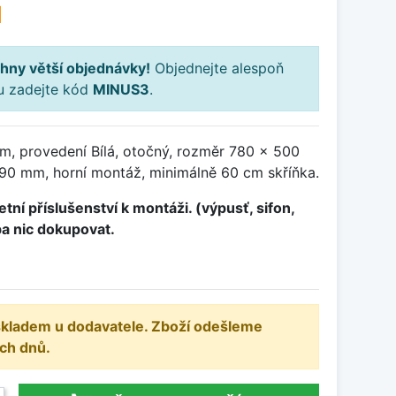
H
hny větší objednávky!
Objednejte alespoň
ku zadejte kód
MINUS3
.
m, provedení Bílá, otočný, rozměr 780 x 500
0 mm, horní montáž, minimálně 60 cm skříňka.
tní příslušenství k montáži. (výpusť, sifon,
ba nic dokupovat.
 skladem u dodavatele. Zboží odešleme
ch dnů.