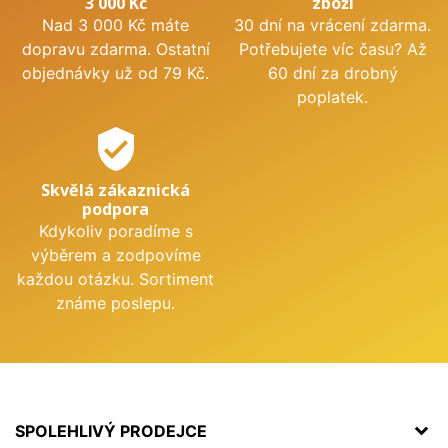
3 000 Kč
zboží
Nad 3 000 Kč máte
30 dní na vrácení zdarma.
dopravu zdarma. Ostatní
Potřebujete víc času? Až
objednávky už od 79 Kč.
60 dní za drobný
poplatek.
verified_user
Skvělá zákaznická
podpora
Kdykoliv poradíme s
výběrem a zodpovíme
každou otázku. Sortiment
známe poslepu.
SPOLEHLIVÝ PRODEJCE