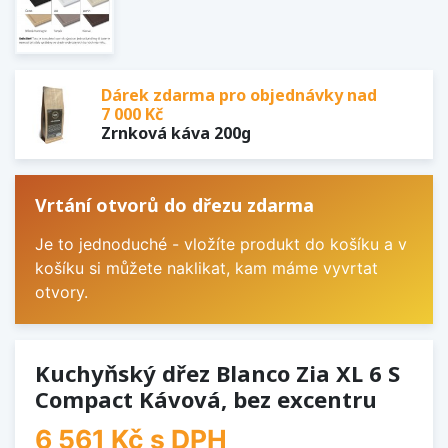
Dárek zdarma pro objednávky nad
7 000 Kč
Zrnková káva 200g
Vrtání otvorů do dřezu zdarma
Je to jednoduché - vložíte produkt do košíku a v
košíku si můžete naklikat, kam máme vyvrtat
otvory.
Kuchyňský dřez Blanco Zia XL 6 S
Compact Kávová, bez excentru
6 561 Kč
s DPH