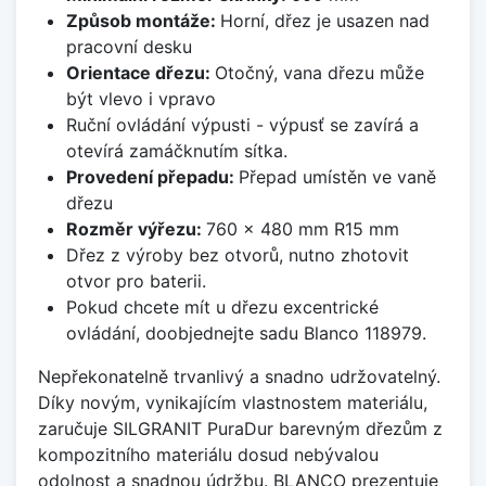
Způsob montáže:
Horní, dřez je usazen nad
pracovní desku
Orientace dřezu:
Otočný, vana dřezu může
být vlevo i vpravo
Ruční ovládání výpusti - výpusť se zavírá a
otevírá zamáčknutím sítka.
Provedení přepadu:
Přepad umístěn ve vaně
dřezu
Rozměr výřezu:
760 x 480 mm R15 mm
Dřez z výroby bez otvorů, nutno zhotovit
otvor pro baterii.
Pokud chcete mít u dřezu excentrické
ovládání, doobjednejte sadu Blanco 118979.
Nepřekonatelně trvanlivý a snadno udržovatelný.
Díky novým, vynikajícím vlastnostem materiálu,
zaručuje SILGRANIT PuraDur barevným dřezům z
kompozitního materiálu dosud nebývalou
odolnost a snadnou údržbu. BLANCO prezentuje