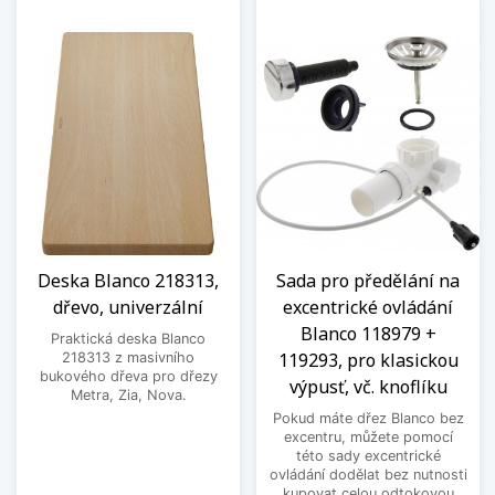
Deska Blanco 218313,
Sada pro předělání na
dřevo, univerzální
excentrické ovládání
Blanco 118979 +
Praktická deska Blanco
119293, pro klasickou
218313 z masivního
bukového dřeva pro dřezy
výpusť, vč. knoflíku
Metra, Zia, Nova.
Pokud máte dřez Blanco bez
excentru, můžete pomocí
této sady excentrické
ovládání dodělat bez nutnosti
kupovat celou odtokovou