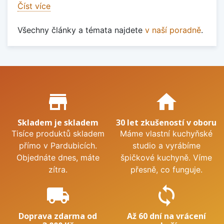
Číst více
Všechny články a témata najdete
v naší poradně
.
Proč nakupovat u nás?
store_mall_directory
home
Skladem je skladem
30 let zkušeností v oboru
Tisíce produktů skladem
Máme vlastní kuchyňské
přímo v Pardubicích.
studio a vyrábíme
Objednáte dnes, máte
špičkové kuchyně. Víme
zítra.
přesně, co funguje.
local_shipping
sync
Doprava zdarma od
Až 60 dní na vrácení