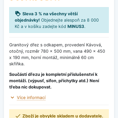
loyalty
Sleva 3 % na všechny větší
objednávky!
Objednejte alespoň za 8 000
Kč a v košíku zadejte kód
MINUS3
.
Granitový dřez s odkapem, provedení Kávová,
otočný, rozměr 780 x 500 mm, vana 490 x 450
x 190 mm, horní montáž, minimálně 60 cm
skříňka.
Součástí dřezu je kompletní příslušenství k
montáži. (výpusť, sifon, příchytky atd.) Není
třeba nic dokupovat.
expand_more
Více informací

Zboží je obvykle skladem u dodavatele.