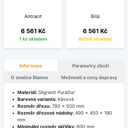
Antracit
Bílá
Cena
Cena
6 561 Kč
6 561 Kč
1 ks skladem
Běžně skladem
Informace
Parametry zboží
O značce Blanco
Možnosti a ceny dopravy
Materiál:
Silgranit PuraDur
Barevná varianta:
Kávová
Rozměr dřezu:
780 x 500 mm
Rozměr dřezové nádoby:
490 x 450 x 190
mm
Minimální rozměr skříňky:
600 mm