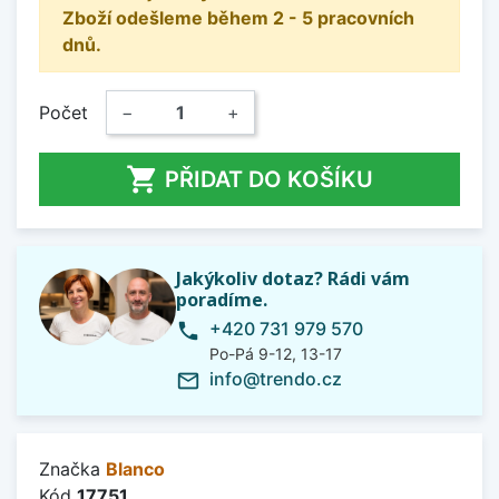
Zboží odešleme během 2 - 5 pracovních
dnů.
Počet
−
+

PŘIDAT DO KOŠÍKU
Jakýkoliv dotaz? Rádi vám
poradíme.
+420 731 979 570
phone
Po-Pá 9-12, 13-17
info@trendo.cz
mail_outline
Značka
Blanco
Kód
17751