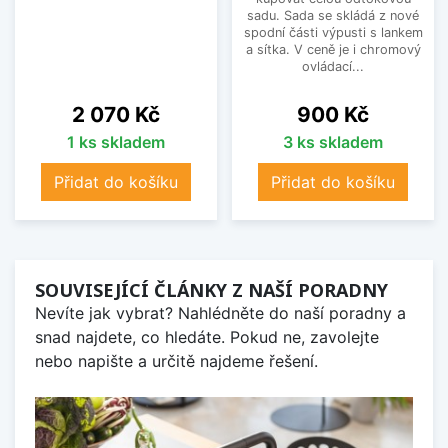
sadu. Sada se skládá z nové
spodní části výpusti s lankem
a sítka. V ceně je i chromový
ovládací...
Cena
Cena
2 070 Kč
900 Kč
1 ks skladem
3 ks skladem
Přidat do košíku
Přidat do košíku
SOUVISEJÍCÍ ČLÁNKY Z NAŠÍ PORADNY
Nevíte jak vybrat? Nahlédněte do naší poradny a
snad najdete, co hledáte. Pokud ne, zavolejte
nebo napište a určitě najdeme řešení.