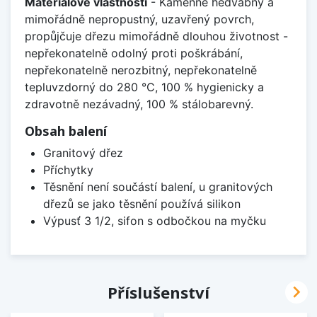
Materiálové vlastnosti
- Kamenně hedvábný a
mimořádně nepropustný, uzavřený povrch,
propůjčuje dřezu mimořádně dlouhou životnost -
nepřekonatelně odolný proti poškrábání,
nepřekonatelně nerozbitný, nepřekonatelně
tepluvzdorný do 280 °C, 100 % hygienicky a
zdravotně nezávadný, 100 % stálobarevný.
Obsah balení
Granitový dřez
Příchytky
Těsnění není součástí balení, u granitových
dřezů se jako těsnění používá silikon
Výpusť 3 1/2, sifon s odbočkou na myčku

Příslušenství