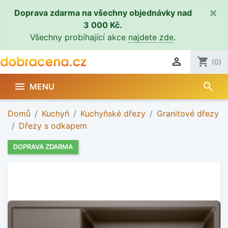
×
Doprava zdarma na všechny objednávky nad
3 000 Kč.
Všechny probíhající akce
najdete zde
.

shopping_cart
(0)
search

MENU
Domů
Kuchyň
Kuchyňské dřezy
Granitové dřezy
Dřezy s odkapem
DOPRAVA ZDARMA