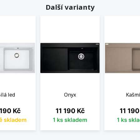
Další varianty
ílá led
Onyx
Kašmí
na
Cena
Cena
 190 Kč
11 190 Kč
11 190
ě skladem
1 ks skladem
1 ks skl