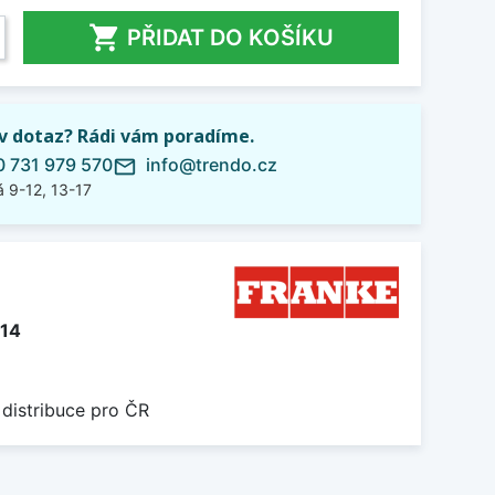

PŘIDAT DO KOŠÍKU
iv dotaz? Rádi vám poradíme.
 731 979 570
info@trendo.cz
mail_outline
 9-12, 13-17
014
 distribuce pro ČR