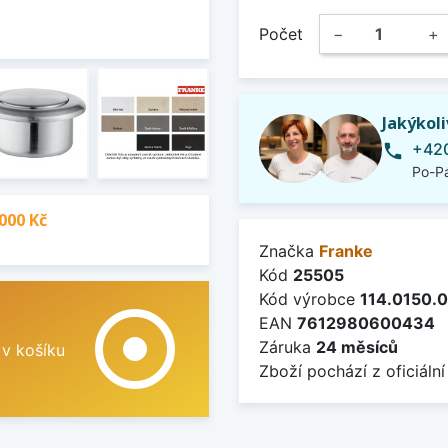
Počet
−
+
Jakýkol
+420
phone
Po-Pá
000 Kč
Značka
Franke
Kód
25505
Kód výrobce
114.0150.
adjust
EAN
7612980600434
Záruka
24 měsíců
 v košíku
Zboží pochází z oficiální