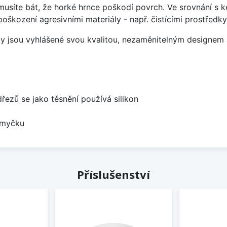
emusíte bát, že horké hrnce poškodí povrch. Ve srovnání s
poškození agresivními materiály - např. čistícími prostřed
ezy jsou vyhlášené svou kvalitou, nezaměnitelným designe
dřezů se jako těsnění používá silikon
 myčku
Příslušenství