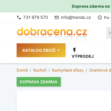
Doprava zdarma na 
731 979 570
info@trendo.cz
Po-
phone
mail_outline
access_time
flash_on
KATALOG ZBOŽÍ
VÝPRODEJ
Domů
Kuchyň
Kuchyňské dřezy
Granitové 
DOPRAVA ZDARMA