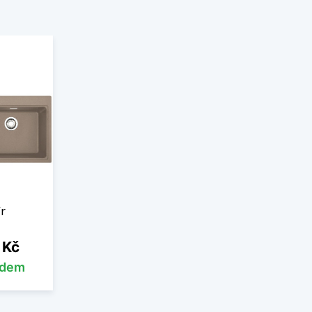
r
 Kč
adem