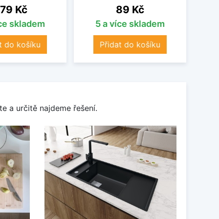
ena
Cena
79 Kč
89 Kč
íce skladem
5 a více skladem
t do košíku
Přidat do košíku
e a určitě najdeme řešení.