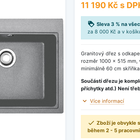
11 190 Kč
s DP
loyalty
Sleva 3 % na všec
za 8 000 Kč a v koší
Granitový dřez s odkape
rozměr 1000 x 515 mm, 
minimálně 60 cm skříňka
Součástí dřezu je komple
příchytky atd.) Není tře
expand_more
Více informací

Zboží je obvykle
během 2 - 5 pracovní