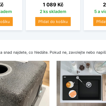
Cena
C
Kč
1 089 Kč
2
kladem
2 ks skladem
5 a v
košíku
Přidat do košíku
Přida
a snad najdete, co hledáte. Pokud ne, zavolejte nebo napišt