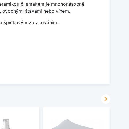
 keramikou či smaltem je mnohonásobně
ky, ovocnými šťávami nebo vínem.
m a špičkovým zpracováním.
