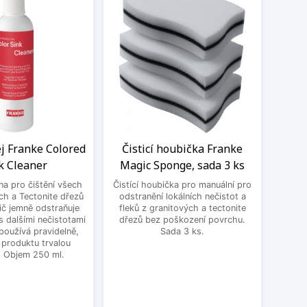
ej Franke Colored
Čisticí houbička Franke
BE
k Cleaner
Magic Sponge, sada 3 ks
3
 na pro čištění všech
Čistící houbička pro manuální pro
BEK
ch a Tectonite dřezů
odstranění lokálních nečistot a
ič jemně odstraňuje
fleků z granitových a tectonite
 dalšími nečistotami
dřezů bez poškození povrchu.
používá pravidelně,
Sada 3 ks.
 produktu trvalou
. Objem 250 ml.