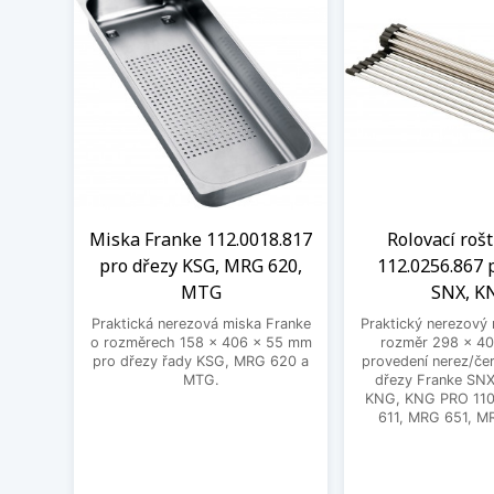
Miska Franke 112.0018.817
Rolovací roš
pro dřezy KSG, MRG 620,
112.0256.867 
MTG
SNX, K
Praktická nerezová miska Franke
Praktický nerezový 
o rozměrech 158 x 406 x 55 mm
rozměr 298 x 40
pro dřezy řady KSG, MRG 620 a
provedení nerez/čer
MTG.
dřezy Franke SNX
KNG, KNG PRO 11
611, MRG 651, M