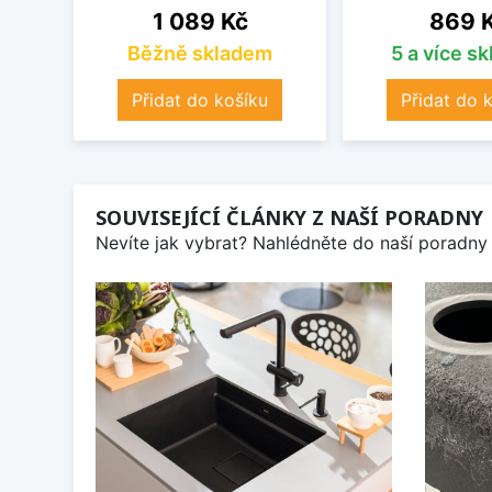
Cena
Cena
1 089 Kč
869 
Běžně skladem
5 a více s
Přidat do košíku
Přidat do 
SOUVISEJÍCÍ ČLÁNKY Z NAŠÍ PORADNY
Nevíte jak vybrat? Nahlédněte do naší poradny 