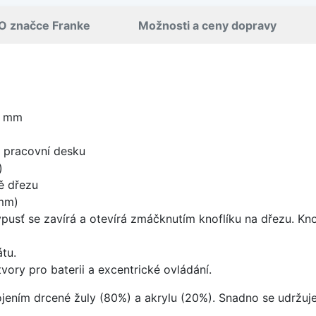
O značce Franke
Možnosti a ceny dopravy
0 mm
d pracovní desku
)
ě dřezu
mm)
ýpusť se zavírá a otevírá zmáčknutím knoflíku na dřezu. Kno
tu.
vory pro baterii a excentrické ovládání.
ojením drcené žuly (80%) a akrylu (20%). Snadno se udržuje