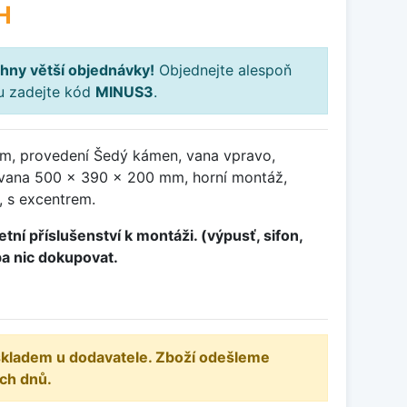
H
hny větší objednávky!
Objednejte alespoň
ku zadejte kód
MINUS3
.
m, provedení Šedý kámen, vana vpravo,
vana 500 x 390 x 200 mm, horní montáž,
, s excentrem.
tní příslušenství k montáži. (výpusť, sifon,
ba nic dokupovat.
 skladem u dodavatele. Zboží odešleme
ch dnů.