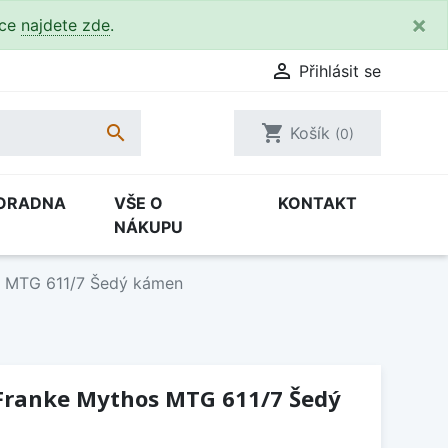
×
kce
najdete zde
.

Přihlásit se

shopping_cart
Košík
(0)
ORADNA
VŠE O
KONTAKT
NÁKUPU
s MTG 611/7 Šedý kámen
Franke Mythos MTG 611/7 Šedý