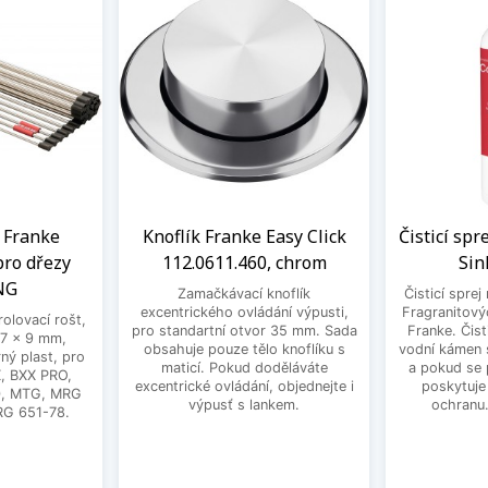
t Franke
Knoflík Franke Easy Click
Čisticí spr
pro dřezy
112.0611.460, chrom
Sin
NG
Zamačkávací knoflík
Čisticí sprej
excentrického ovládání výpusti,
Fragranitový
rolovací rošt,
pro standartní otvor 35 mm. Sada
Franke. Čist
7 x 9 mm,
obsahuje pouze tělo knoflíku s
vodní kámen s
ný plast, pro
maticí. Pokud doděláváte
a pokud se 
, BXX PRO,
excentrické ovládání, objednejte i
poskytuje
0, MTG, MRG
výpusť s lankem.
ochranu
RG 651-78.