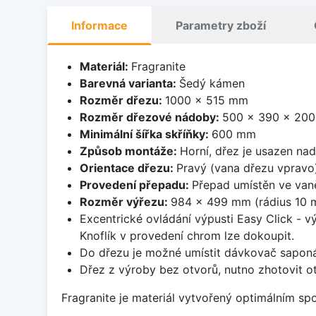
Informace
Parametry zboží
Materiál:
Fragranite
Barevná varianta:
Šedý kámen
Rozměr dřezu:
1000 x 515 mm
Rozměr dřezové nádoby:
500 x 390 x 20
Minimální šířka skříňky:
600 mm
Způsob montáže:
Horní, dřez je usazen na
Orientace dřezu:
Pravý (vana dřezu vpravo
Provedení přepadu:
Přepad umístěn ve van
Rozměr výřezu:
984 x 499 mm (rádius 10 
Excentrické ovládání výpusti Easy Click - v
Knoflík v provedení chrom lze dokoupit.
Do dřezu je možné umístit dávkovač saponá
Dřez z výroby bez otvorů, nutno zhotovit ot
Fragranite je materiál vytvořený optimálním sp