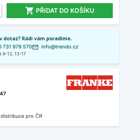

PŘIDAT DO KOŠÍKU
iv dotaz? Rádi vám poradíme.
 731 979 570
info@trendo.cz
mail_outline
 9-12, 13-17
147
 distribuce pro ČR