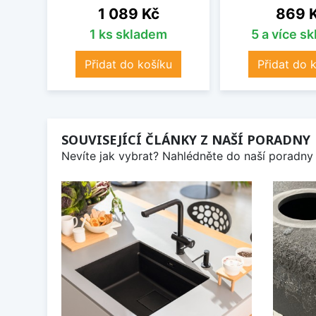
Cena
Cena
1 089 Kč
869 
1 ks skladem
5 a více s
Přidat do košíku
Přidat do 
SOUVISEJÍCÍ ČLÁNKY Z NAŠÍ PORADNY
Nevíte jak vybrat? Nahlédněte do naší poradny 