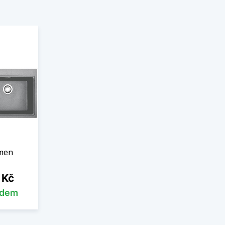
men
 Kč
adem