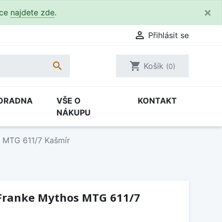
×
kce
najdete zde
.

Přihlásit se

shopping_cart
Košík
(0)
ORADNA
VŠE O
KONTAKT
NÁKUPU
 MTG 611/7 Kašmír
Franke Mythos MTG 611/7