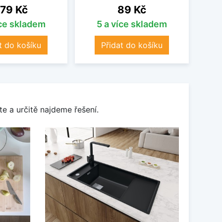
ena
Cena
79 Kč
89 Kč
íce skladem
5 a více skladem
t do košíku
Přidat do košíku
e a určitě najdeme řešení.