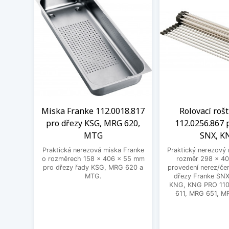
Miska Franke 112.0018.817
Rolovací roš
pro dřezy KSG, MRG 620,
112.0256.867 
MTG
SNX, K
Praktická nerezová miska Franke
Praktický nerezový 
o rozměrech 158 x 406 x 55 mm
rozměr 298 x 40
pro dřezy řady KSG, MRG 620 a
provedení nerez/čer
MTG.
dřezy Franke SNX
KNG, KNG PRO 11
611, MRG 651, M