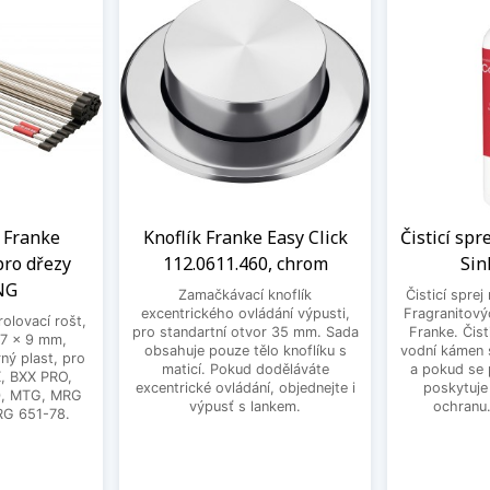
t Franke
Knoflík Franke Easy Click
Čisticí spr
pro dřezy
112.0611.460, chrom
Sin
NG
Zamačkávací knoflík
Čisticí sprej
excentrického ovládání výpusti,
Fragranitový
rolovací rošt,
pro standartní otvor 35 mm. Sada
Franke. Čist
7 x 9 mm,
obsahuje pouze tělo knoflíku s
vodní kámen s
ný plast, pro
maticí. Pokud doděláváte
a pokud se 
, BXX PRO,
excentrické ovládání, objednejte i
poskytuje
0, MTG, MRG
výpusť s lankem.
ochranu
RG 651-78.