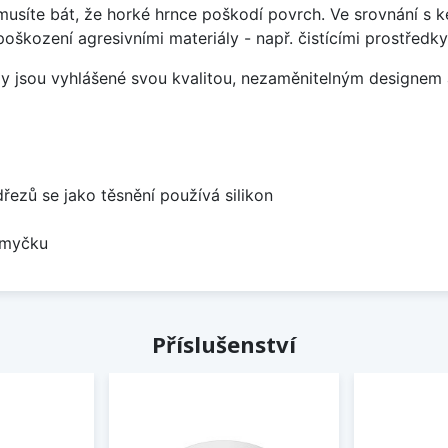
emusíte bát, že horké hrnce poškodí povrch. Ve srovnání s
poškození agresivními materiály - např. čistícími prostřed
ezy jsou vyhlášené svou kvalitou, nezaměnitelným designe
dřezů se jako těsnění používá silikon
 myčku
Příslušenství