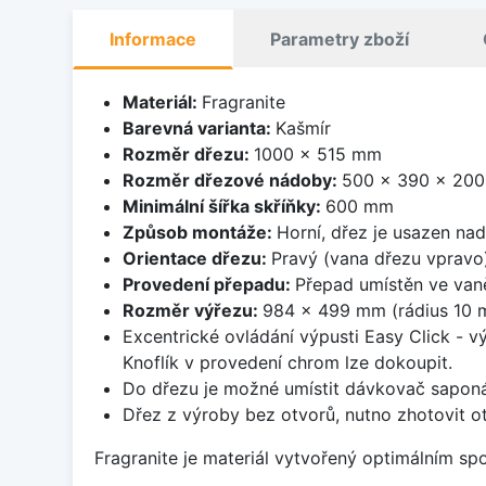
Informace
Parametry zboží
Materiál:
Fragranite
Barevná varianta:
Kašmír
Rozměr dřezu:
1000 x 515 mm
Rozměr dřezové nádoby:
500 x 390 x 20
Minimální šířka skříňky:
600 mm
Způsob montáže:
Horní, dřez je usazen na
Orientace dřezu:
Pravý (vana dřezu vpravo
Provedení přepadu:
Přepad umístěn ve van
Rozměr výřezu:
984 x 499 mm (rádius 10 
Excentrické ovládání výpusti Easy Click - v
Knoflík v provedení chrom lze dokoupit.
Do dřezu je možné umístit dávkovač saponá
Dřez z výroby bez otvorů, nutno zhotovit ot
Fragranite je materiál vytvořený optimálním sp