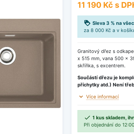
11 190 Kč
s DP
loyalty
Sleva 3 % na všec
za 8 000 Kč a v koší
Granitový dřez s odkape
x 515 mm, vana 500 x 3
skříňka, s excentrem.
Součástí dřezu je komple
příchytky atd.) Není tře
expand_more
Více informací

1 kus skladem, ih
Při objednání do 12:00