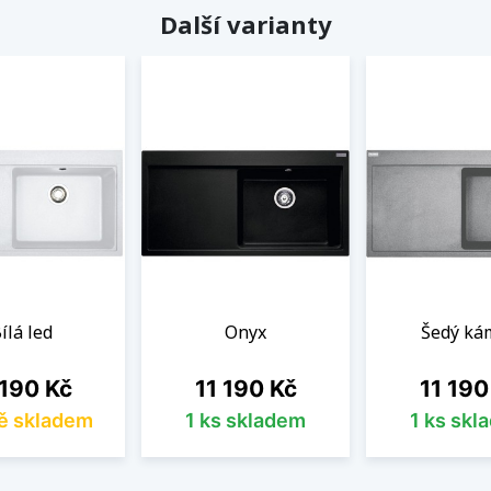
Další varianty
ílá led
Onyx
Šedý ká
na
Cena
Cena
 190 Kč
11 190 Kč
11 190
ě skladem
1 ks skladem
1 ks skl