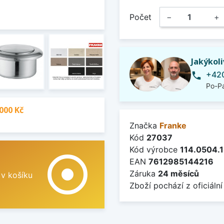
Počet
−
+
Jakýkol
+420
phone
Po-Pá
000 Kč
Značka
Franke
Kód
27037
Kód výrobce
114.0504.
adjust
EAN
7612985144216
Záruka
24 měsíců
 v košíku
Zboží pochází z oficiální