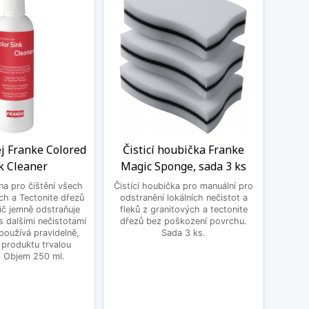
ej Franke Colored
Čisticí houbička Franke
BE
k Cleaner
Magic Sponge, sada 3 ks
3
 na pro čištění všech
Čistící houbička pro manuální pro
BEK
ch a Tectonite dřezů
odstranění lokálních nečistot a
ič jemně odstraňuje
fleků z granitových a tectonite
 dalšími nečistotami
dřezů bez poškození povrchu.
používá pravidelně,
Sada 3 ks.
 produktu trvalou
. Objem 250 ml.