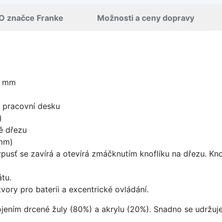
O značce Franke
Možnosti a ceny dopravy
0 mm
d pracovní desku
)
ě dřezu
mm)
ýpusť se zavírá a otevírá zmáčknutím knoflíku na dřezu. Kno
tu.
vory pro baterii a excentrické ovládání.
ojením drcené žuly (80%) a akrylu (20%). Snadno se udržuje