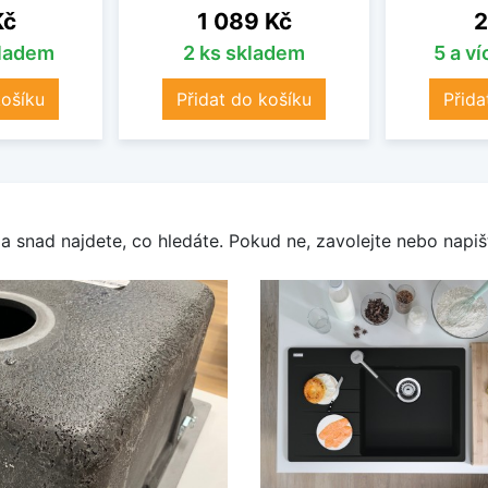
Cena
C
Kč
1 089 Kč
2
kladem
2 ks skladem
5 a v
košíku
Přidat do košíku
Přida
a snad najdete, co hledáte. Pokud ne, zavolejte nebo napišt