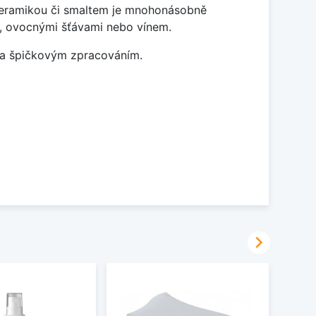
 keramikou či smaltem je mnohonásobně
ky, ovocnými šťávami nebo vínem.
m a špičkovým zpracováním.
