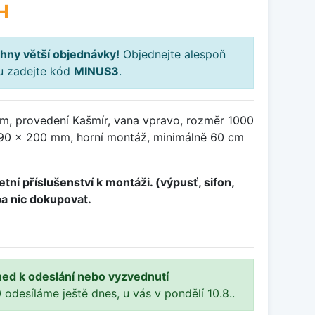
H
hny větší objednávky!
Objednejte alespoň
ku zadejte kód
MINUS3
.
m, provedení Kašmír, vana vpravo, rozměr 1000
90 x 200 mm, horní montáž, minimálně 60 cm
tní příslušenství k montáži. (výpusť, sifon,
ba nic dokupovat.
ned k odeslání nebo vyzvednutí
 odesíláme ještě dnes, u vás v pondělí 10.8..