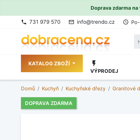
Doprava zdarma na 
731 979 570
info@trendo.cz
Po-
phone
mail_outline
access_time
flash_on
KATALOG ZBOŽÍ
VÝPRODEJ
Domů
Kuchyň
Kuchyňské dřezy
Granitové 
DOPRAVA ZDARMA