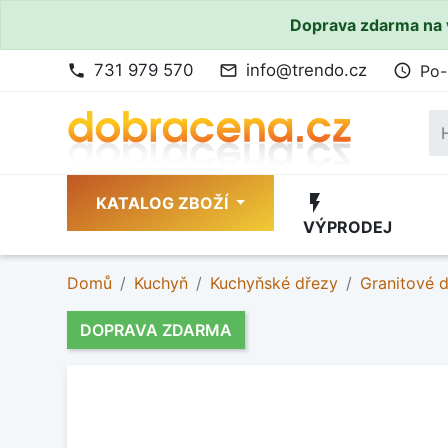
Doprava zdarma na 
731 979 570
info@trendo.cz
Po-
phone
mail_outline
access_time
flash_on
KATALOG ZBOŽÍ
VÝPRODEJ
Domů
Kuchyň
Kuchyňské dřezy
Granitové 
DOPRAVA ZDARMA