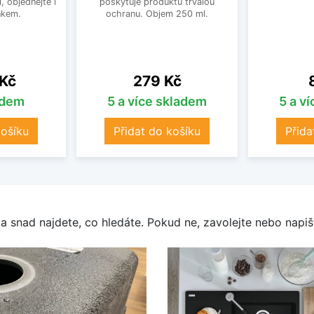
, objednejte i
poskytuje produktu trvalou
nkem.
ochranu. Objem 250 ml.
Cena
 Kč
279 Kč
adem
5 a více skladem
5 a v
košíku
Přidat do košíku
Přida
a snad najdete, co hledáte. Pokud ne, zavolejte nebo napišt