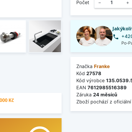
Počet
−
+
Jakýkol
+420
phone
Po-Pá
Značka
Franke
Kód
27578
Kód výrobce
135.0539.
EAN
7612985516389
Záruka
24 měsíců
000 Kč
Zboží pochází z oficiální