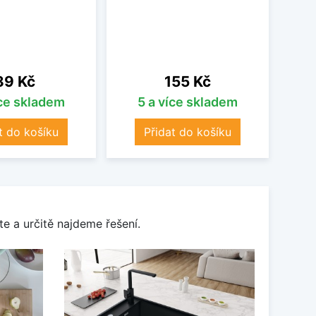
set umí
dřez
držá
Cena
Cena
89 Kč
155 Kč
íce skladem
5 a více skladem
t do košíku
Přidat do košíku
e a určitě najdeme řešení.