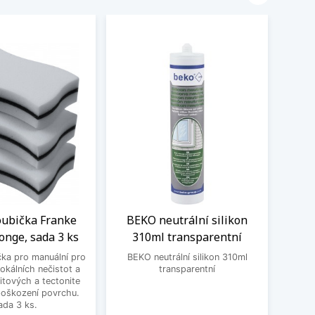
houbička Franke
BEKO neutrální silikon
Sada
onge, sada 3 ks
310ml transparentní
ALL
čka pro manuální pro
BEKO neutrální silikon 310ml
lokálních nečistot a
transparentní
Flexi
nitových a tectonite
pro 
poškození povrchu.
ada 3 ks.
tele