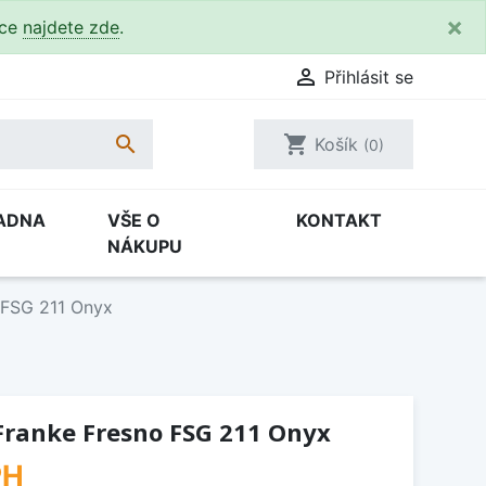
×
kce
najdete zde
.

Přihlásit se

shopping_cart
Košík
(0)
ADNA
VŠE O
KONTAKT
NÁKUPU
 FSG 211 Onyx
Franke Fresno FSG 211 Onyx
PH