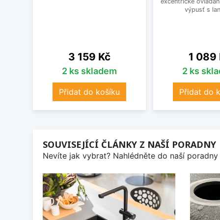
excentrické ovládání
výpusť s la
Cena
Cena
3 159 Kč
1 089
2 ks skladem
2 ks skl
Přidat do košíku
Přidat do 
SOUVISEJÍCÍ ČLÁNKY Z NAŠÍ PORADNY
Nevíte jak vybrat? Nahlédněte do naší poradny 