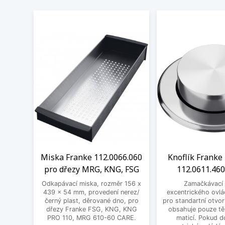
Miska Franke 112.0066.060
Knoflík Franke 
pro dřezy MRG, KNG, FSG
112.0611.460
Odkapávací miska, rozměr 156 x
Zamačkávací 
439 x 54 mm, provedení nerez/
excentrického ovlá
černý plast, děrované dno, pro
pro standartní otvo
dřezy Franke FSG, KNG, KNG
obsahuje pouze těl
PRO 110, MRG 610-60 CARE.
maticí. Pokud d