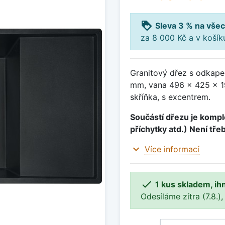
loyalty
Sleva 3 % na všec
za 8 000 Kč a v koší
Granitový dřez s odkape
mm, vana 496 x 425 x 1
skříňka, s excentrem.
Součástí dřezu je komple
příchytky atd.) Není tře
expand_more
Více informací

1 kus skladem, ih
Odesíláme zítra (7.8.),