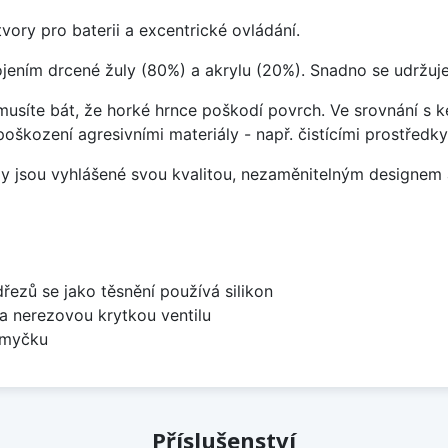
vory pro baterii a excentrické ovládání.
ojením drcené žuly (80%) a akrylu (20%). Snadno se udržuje
emusíte bát, že horké hrnce poškodí povrch. Ve srovnání s
poškození agresivními materiály - např. čistícími prostřed
ezy jsou vyhlášené svou kvalitou, nezaměnitelným designe
dřezů se jako těsnění používá silikon
 a nerezovou krytkou ventilu
 myčku
Příslušenství