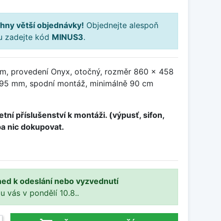
hny větší objednávky!
Objednejte alespoň
ku zadejte kód
MINUS3
.
m, provedení Onyx, otočný, rozměr 860 x 458
95 mm, spodní montáž, minimálně 90 cm
tní příslušenství k montáži. (výpusť, sifon,
ba nic dokupovat.
ned k odeslání nebo vyzvednutí
 u vás v pondělí 10.8..