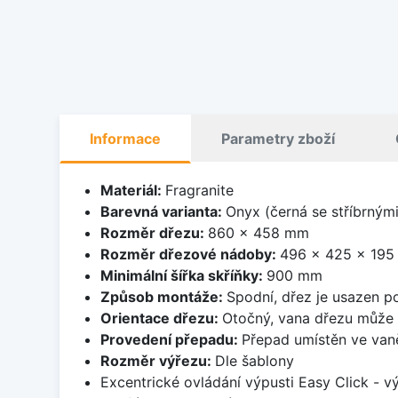
Informace
Parametry zboží
Materiál:
Fragranite
Barevná varianta:
Onyx (černá se stříbrným
Rozměr dřezu:
860 x 458 mm
Rozměr dřezové nádoby:
496 x 425 x 19
Minimální šířka skříňky:
900 mm
Způsob montáže:
Spodní, dřez je usazen p
Orientace dřezu:
Otočný, vana dřezu může 
Provedení přepadu:
Přepad umístěn ve van
Rozměr výřezu:
Dle šablony
Excentrické ovládání výpusti Easy Click - v