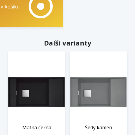
adjust
 v košíku
Další varianty
Matná černá
Šedý kámen