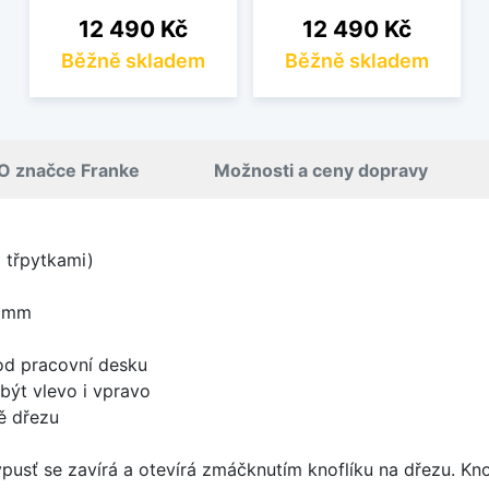
Cena
Cena
12 490 Kč
12 490 Kč
Běžně skladem
Běžně skladem
O značce Franke
Možnosti a ceny dopravy
i třpytkami)
5 mm
od pracovní desku
být vlevo i vpravo
ě dřezu
ýpusť se zavírá a otevírá zmáčknutím knoflíku na dřezu. Kno