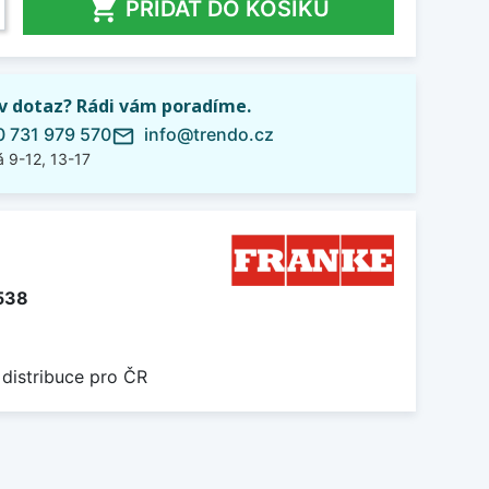

PŘIDAT DO KOŠÍKU
iv dotaz? Rádi vám poradíme.
 731 979 570
info@trendo.cz
mail_outline
 9-12, 13-17
538
 distribuce pro ČR