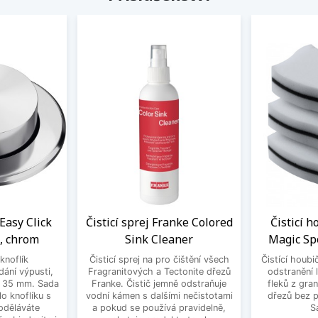
Easy Click
Čisticí sprej Franke Colored
Čisticí 
, chrom
Sink Cleaner
Magic Sp
knoflík
Čisticí sprej na pro čištění všech
Čistící houbi
dání výpusti,
Fragranitových a Tectonite dřezů
odstranění 
r 35 mm. Sada
Franke. Čistič jemně odstraňuje
fleků z gra
o knoflíku s
vodní kámen s dalšími nečistotami
dřezů bez 
oděláváte
a pokud se používá pravidelně,
S